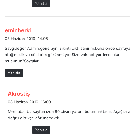
Yanıtla
i
:
d
eminherki
e
08 Haziran 2019, 14:06
d
Saygıdeğer Admin,gene aynı sıkıntı çıktı sanırım.Daha önce sayfaya
i
attığım şiir ve sözlerim görünmüyor.Size zahmet yardımcı olur
k
musunuz?Saygılar..
i
:
Yanıtla
d
Akrostiş
e
08 Haziran 2019, 16:09
d
Merhaba, bu sayfamızda 90 civarı yorum bulunmaktadır. Aşağılara
i
doğru gittikçe görünecektir.
k
i
Yanıtla
: