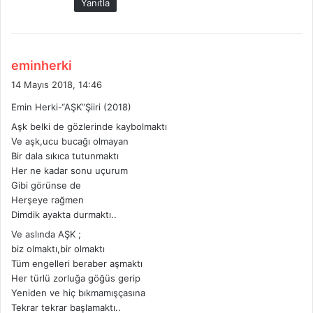
Yanıtla
:
d
eminherki
e
14 Mayıs 2018, 14:46
d
Emin Herki-“AŞK”Şiiri (2018)
i
Aşk belki de gözlerinde kaybolmaktı
k
Ve aşk,ucu bucağı olmayan
i
Bir dala sıkıca tutunmaktı
:
Her ne kadar sonu uçurum
Gibi görünse de
Herşeye rağmen
Dimdik ayakta durmaktı..
Ve aslında AŞK ;
biz olmaktı,bir olmaktı
Tüm engelleri beraber aşmaktı
Her türlü zorluğa göğüs gerip
Yeniden ve hiç bıkmamışçasına
Tekrar tekrar başlamaktı..