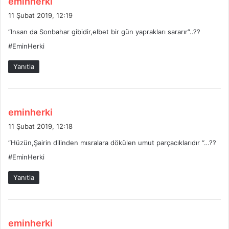
eminherki
e
11 Şubat 2019, 12:19
d
“Insan da Sonbahar gibidir,elbet bir gün yaprakları sararır”..??
i
#EminHerki
k
i
Yanıtla
:
d
eminherki
e
11 Şubat 2019, 12:18
d
“Hüzün,Şairin dilinden mısralara dökülen umut parçacıklarıdır “…??
i
#EminHerki
k
i
Yanıtla
:
d
eminherki