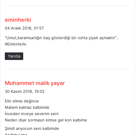
d
eminherki
e
04 Aralık 2018, 01:57
d
“Umut,karamsarlığın baş gösterdiği bir ruhta çiçek açmaktır”..
i
#EminHerki
k
i
Yanıtla
:
d
Muhammet malik yayar
e
30 Kasım 2018, 19:02
d
Elin elime değince
i
Matem kalmaz kalbimde
k
İnceden inceye severim seni
i
Neden diye sormasın kimse gel kon kalbime
:
Şimdi arıyorum seni kalbimde
Aşığım sana