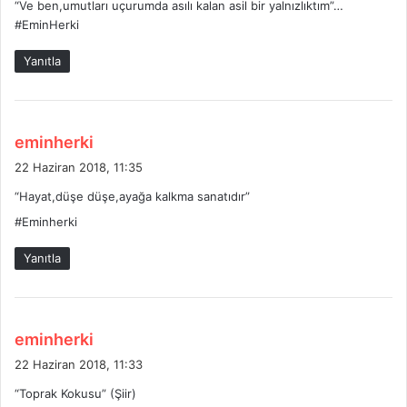
“Ve ben,umutları uçurumda asılı kalan asil bir yalnızlıktım”…
i
#EminHerki
k
i
Yanıtla
:
d
eminherki
e
22 Haziran 2018, 11:35
d
“Hayat,düşe düşe,ayağa kalkma sanatıdır”
i
#Eminherki
k
i
Yanıtla
:
d
eminherki
e
22 Haziran 2018, 11:33
d
“Toprak Kokusu” (Şiir)
i