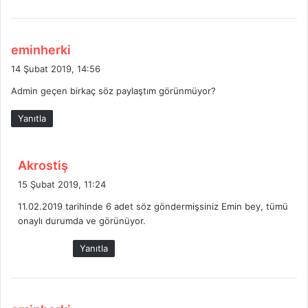
d
eminherki
e
14 Şubat 2019, 14:56
d
Admin geçen birkaç söz paylaştım görünmüyor?
i
k
Yanıtla
i
:
d
Akrostiş
e
15 Şubat 2019, 11:24
d
11.02.2019 tarihinde 6 adet söz göndermişsiniz Emin bey, tümü
i
onaylı durumda ve görünüyor.
k
i
Yanıtla
:
d