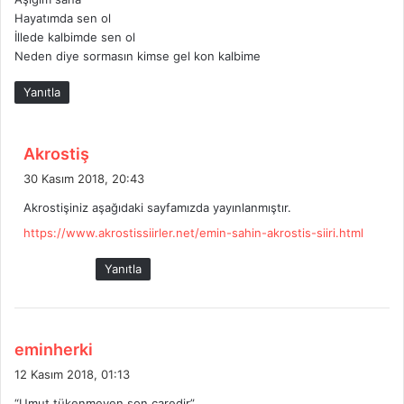
Hayatımda sen ol
İllede kalbimde sen ol
Neden diye sormasın kimse gel kon kalbime
Yanıtla
d
Akrostiş
e
30 Kasım 2018, 20:43
d
Akrostişiniz aşağıdaki sayfamızda yayınlanmıştır.
i
https://www.akrostissiirler.net/emin-sahin-akrostis-siiri.html
k
i
Yanıtla
:
d
eminherki
e
12 Kasım 2018, 01:13
d
“Umut,tükenmeyen son çaredir”..