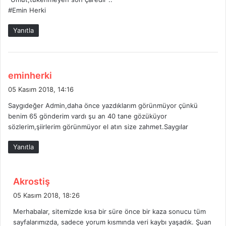
i
#Emin Herki
k
i
Yanıtla
:
d
eminherki
e
05 Kasım 2018, 14:16
d
Saygıdeğer Admin,daha önce yazdıklarım görünmüyor çünkü
i
benim 65 gönderim vardı şu an 40 tane gözüküyor
k
sözlerim,şiirlerim görünmüyor el atın size zahmet.Saygılar
i
:
Yanıtla
d
Akrostiş
e
05 Kasım 2018, 18:26
d
Merhabalar, sitemizde kısa bir süre önce bir kaza sonucu tüm
i
sayfalarımızda, sadece yorum kısmında veri kaybı yaşadık. Şuan
k