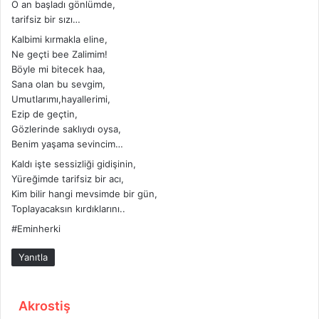
O an başladı gönlümde,
tarifsiz bir sızı…
Kalbimi kırmakla eline,
Ne geçti bee Zalimim!
Böyle mi bitecek haa,
Sana olan bu sevgim,
Umutlarımı,hayallerimi,
Ezip de geçtin,
Gözlerinde saklıydı oysa,
Benim yaşama sevincim…
Kaldı işte sessizliği gidişinin,
Yüreğimde tarifsiz bir acı,
Kim bilir hangi mevsimde bir gün,
Toplayacaksın kırdıklarını..
#Eminherki
Yanıtla
d
Akrostiş