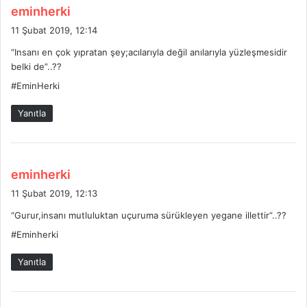
d
eminherki
e
11 Şubat 2019, 12:14
d
“Insanı en çok yıpratan şey;acılarıyla değil anılarıyla yüzleşmesidir
i
belki de”..??
k
#EminHerki
i
:
Yanıtla
d
eminherki
e
11 Şubat 2019, 12:13
d
“Gurur,insanı mutluluktan uçuruma sürükleyen yegane illettir”..??
i
#Eminherki
k
i
Yanıtla
: