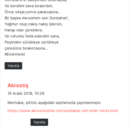
Ve kendimi sana bırakırdım,
Önce okşar,sonra yakarcasına..
Bir başka mevsimsin sen Sonbahar!,
Yağmur olup,nakış nakış işlersin,
Harap olan yüreklere,
Ve ruhumu feda ederdim sana,
Peşinden sürükleye sürükleye
çaresizce bırakırcasına…
#EminHerki
Yanıtla
d
Akrostiş
e
19 Aralık 2018, 10:29
d
Merhaba, şiiriniz aşağıdaki sayfamızda yayınlanmıştır.
i
https://www.akrostissiirler.net/sonbahar-siiri-emin-herki.html
k
i
Yanıtla
: