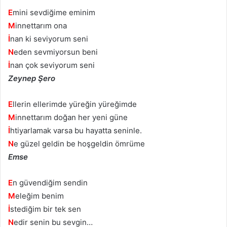
E
mini sevdiğime eminim
M
innettarım ona
İ
nan ki seviyorum seni
N
eden sevmiyorsun beni
İ
nan çok seviyorum seni
Zeynep Şero
E
llerin ellerimde yüreğin yüreğimde
M
innettarım doğan her yeni güne
İ
htiyarlamak varsa bu hayatta seninle.
N
e güzel geldin be hoşgeldin ömrüme
Emse
E
n güvendiğim sendin
M
eleğim benim
İ
stediğim bir tek sen
N
edir senin bu sevgin…