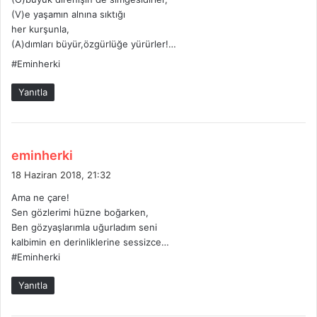
(V)e yaşamın alnına sıktığı
her kurşunla,
(A)dımları büyür,özgürlüğe yürürler!…
#Eminherki
Yanıtla
d
eminherki
e
18 Haziran 2018, 21:32
d
Ama ne çare!
i
Sen gözlerimi hüzne boğarken,
k
Ben gözyaşlarımla uğurladım seni
i
kalbimin en derinliklerine sessizce…
:
#Eminherki
Yanıtla