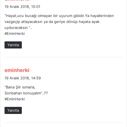
e
19 Aralık 2018, 15:01
d
“Hayat,ucu bucağı olmayan bir uçurum gibidir.Ya hayallerinden
i
vazgeçip atlayacaksın ya da geriye dönüp hayata ayak
k
uyduracaksın “..
i
#EminHerki
:
Yanıtla
d
eminherki
e
19 Aralık 2018, 14:59
d
“Bana Şiir ısmarla,
i
Sonbaharı konuşalım”..??
k
#EminHerki
i
:
Yanıtla