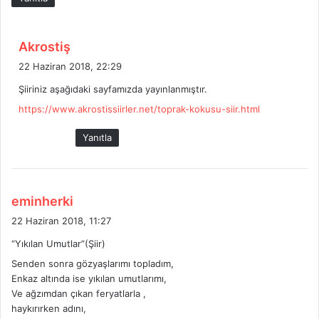
d
Akrostiş
e
22 Haziran 2018, 22:29
d
Şiiriniz aşağıdaki sayfamızda yayınlanmıştır.
i
https://www.akrostissiirler.net/toprak-kokusu-siir.html
k
i
Yanıtla
:
d
eminherki
e
22 Haziran 2018, 11:27
d
“Yıkılan Umutlar”(Şiir)
i
Senden sonra gözyaşlarımı topladım,
k
Enkaz altında ise yıkılan umutlarımı,
i
Ve ağzımdan çıkan feryatlarla ,
:
haykırırken adını,