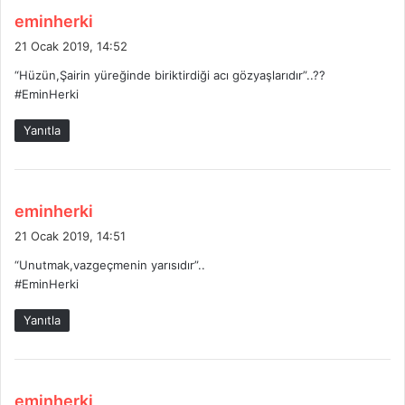
d
eminherki
e
21 Ocak 2019, 14:52
d
“Hüzün,Şairin yüreğinde biriktirdiği acı gözyaşlarıdır”..??
i
#EminHerki
k
i
Yanıtla
:
d
eminherki
e
21 Ocak 2019, 14:51
d
“Unutmak,vazgeçmenin yarısıdır”..
i
#EminHerki
k
i
Yanıtla
:
d
eminherki