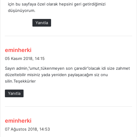
için bu sayfaya özel olarak hepsini geri getirdiğimizi
i
düşünüyorum.
:
Yanıtla
d
eminherki
e
05 Kasım 2018, 14:15
d
Sayın admin,”umut,tükenmeyen son çaredir”olacak idi size zahmet
i
düzeltebilir misiniz yada yeniden paylaşacağım siz onu
k
silin.Teşekkürler
i
:
Yanıtla
d
eminherki
e
07 Ağustos 2018, 14:53
d