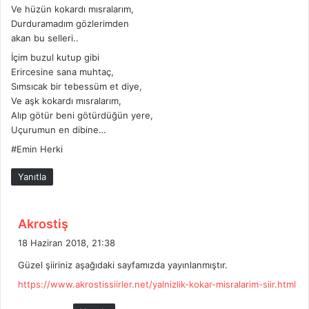
Ve hüzün kokardı mısralarım,
Durduramadım gözlerimden
akan bu selleri..
İçim buzul kutup gibi
Erircesine sana muhtaç,
Sımsıcak bir tebessüm et diye,
Ve aşk kokardı mısralarım,
Alıp götür beni götürdüğün yere,
Uçurumun en dibine…
#Emin Herki
Yanıtla
d
Akrostiş
e
18 Haziran 2018, 21:38
d
Güzel şiiriniz aşağıdaki sayfamızda yayınlanmıştır.
i
https://www.akrostissiirler.net/yalnizlik-kokar-misralarim-siir.html
k
i