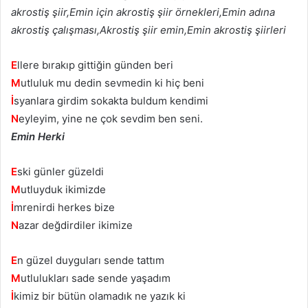
akrostiş şiir,Emin için akrostiş şiir örnekleri,Emin adına
akrostiş çalışması,Akrostiş şiir emin,Emin akrostiş şiirleri
E
llere bırakıp gittiğin günden beri
M
utluluk mu dedin sevmedin ki hiç beni
İ
syanlara girdim sokakta buldum kendimi
N
eyleyim, yine ne çok sevdim ben seni.
Emin Herki
E
ski günler güzeldi
M
utluyduk ikimizde
İ
mrenirdi herkes bize
N
azar değdirdiler ikimize
E
n güzel duyguları sende tattım
M
utlulukları sade sende yaşadım
İ
kimiz bir bütün olamadık ne yazık ki