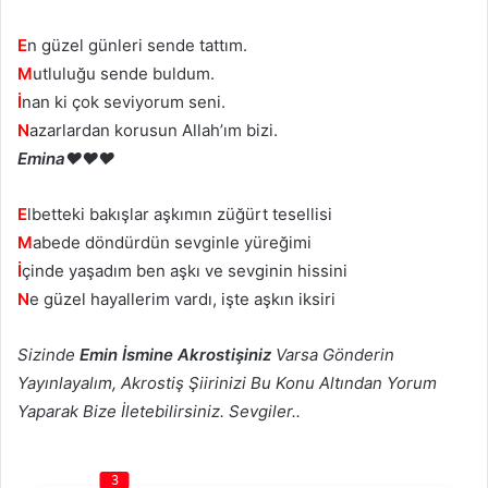
E
n güzel günleri sende tattım.
M
utluluğu sende buldum.
İ
nan ki çok seviyorum seni.
N
azarlardan korusun Allah’ım bizi.
Emina❤❤❤
E
lbetteki bakışlar aşkımın züğürt tesellisi
M
abede döndürdün sevginle yüreğimi
İ
çinde yaşadım ben aşkı ve sevginin hissini
N
e güzel hayallerim vardı, işte aşkın iksiri
Sizinde
Emin İsmine Akrostişiniz
Varsa Gönderin
Yayınlayalım, Akrostiş Şiirinizi Bu Konu Altından Yorum
Yaparak Bize İletebilirsiniz. Sevgiler..
3