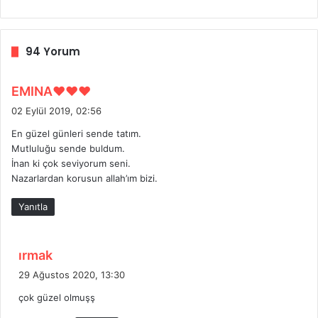
94 Yorum
d
EMINA❤❤❤
e
02 Eylül 2019, 02:56
d
En güzel günleri sende tatım.
i
Mutluluğu sende buldum.
k
İnan ki çok seviyorum seni.
i
Nazarlardan korusun allah’ım bizi.
:
Yanıtla
d
ırmak
e
29 Ağustos 2020, 13:30
d
çok güzel olmuşş
i
k