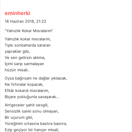
d
eminherki
e
18 Haziran 2018, 21:22
d
“Yalnızlık Kokar Mısralarım”
i
Yalnızlık kokar mısralarım,
k
Tıpkı sonbaharda sararan
i
yapraklar gibi,
:
Ve sen gelirsin aklıma,
İçimi sarıp sarmalayan
hüzün misali..
Oysa bağırsam ne dağlar yıkılacak,
Ne fırtınalar kopacak,
Efkâr kokardı mısralarım,
Biçare yokluğunla savaşarak…
Ah!geceler şahit sevgili,
Sensizlik sanki sonu olmayan,
Bir uçurum gibi,
Yüreğimin ortasına bastıra bastıra,
Ezip geçiyor bir hançer misali,