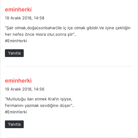
d
eminherki
e
19 Aralık 2018, 14:58
d
“Şair olmak,doğa(sonbahar)ile iç içe olmak gibidir.Ve içine çektiğin
i
her nefes önce mısra olur,sonra şiir”..
k
#EminHerki
i
:
Yanıtla
d
eminherki
e
19 Aralık 2018, 14:56
d
“Mutluluğu ilan etmek Kral’ın işiyse,
i
Fermanını yazmak sevdiğine düşer”..
k
#EminHerki
i
:
Yanıtla