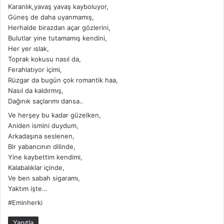
Karanlık,yavaş yavaş kayboluyor,
k
Güneş de daha uyanmamış,
i
Herhalde birazdan açar gözlerini,
:
Bulutlar yine tutamamış kendini,
Her yer ıslak,
Toprak kokusu nasıl da,
Ferahlatıyor içimi,
Rüzgar da bugün çok romantik haa,
Nasıl da kaldırmış,
Dağınık saçlarımı dansa..
Ve herşey bu kadar güzelken,
Aniden ismini duydum,
Arkadaşına seslenen,
Bir yabancının dilinde,
Yine kaybettim kendimi,
Kalabalıklar içinde,
Ve ben sabah sigaramı,
Yaktım işte…
#Eminherki
Yanıtla