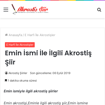
Menü
A
y
...
Anasayfa
/
E Harfi İle Akrostişler
E Harfi İle Akrostişler
Emin İsmi İle İlgili Akrostiş
Şiir
Akrostiş Şiirler
Son güncelleme: 06 Eylül 2019
1 dakika okuma süresi
Emin ismiyle ilgili akrostiş şiirler
Emin akrostişi,Eminle ilgili akrostiş şiir,Emin ismine