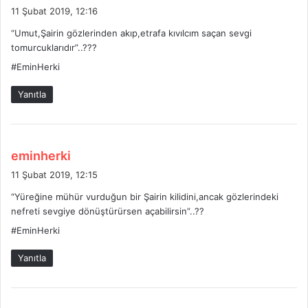
e
11 Şubat 2019, 12:16
d
“Umut,Şairin gözlerinden akıp,etrafa kıvılcım saçan sevgi
i
tomurcuklarıdır”..???
k
#EminHerki
i
:
Yanıtla
d
eminherki
e
11 Şubat 2019, 12:15
d
“Yüreğine mühür vurduğun bir Şairin kilidini,ancak gözlerindeki
i
nefreti sevgiye dönüştürürsen açabilirsin”..??
k
#EminHerki
i
:
Yanıtla