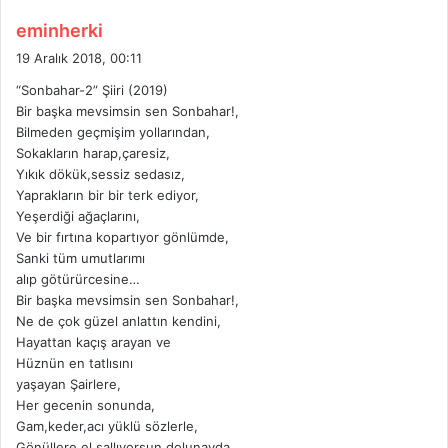
d
eminherki
e
19 Aralık 2018, 00:11
d
“Sonbahar-2” Şiiri (2019)
i
Bir başka mevsimsin sen Sonbahar!,
k
Bilmeden geçmişim yollarından,
i
Sokakların harap,çaresiz,
:
Yıkık dökük,sessiz sedasız,
Yaprakların bir bir terk ediyor,
Yeşerdiği ağaçlarını,
Ve bir fırtına kopartıyor gönlümde,
Sanki tüm umutlarımı
alıp götürürcesine…
Bir başka mevsimsin sen Sonbahar!,
Ne de çok güzel anlattın kendini,
Hayattan kaçış arayan ve
Hüznün en tatlısını
yaşayan Şairlere,
Her gecenin sonunda,
Gam,keder,acı yüklü sözlerle,
Gönüllere el sallıyorsun dolunayda,