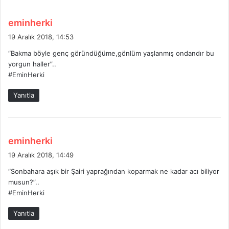
d
eminherki
e
19 Aralık 2018, 14:53
d
“Bakma böyle genç göründüğüme,gönlüm yaşlanmış ondandır bu
i
yorgun haller”..
k
#EminHerki
i
:
Yanıtla
d
eminherki
e
19 Aralık 2018, 14:49
d
“Sonbahara aşık bir Şairi yaprağından koparmak ne kadar acı biliyor
i
musun?”..
k
#EminHerki
i
:
Yanıtla