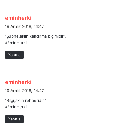
d
eminherki
e
19 Aralık 2018, 14:47
d
“Şüphe,aklın kandırma biçimidir”.
i
#EminHerki
k
i
Yanıtla
:
d
eminherki
e
19 Aralık 2018, 14:47
d
“Bilgi,aklın rehberidir ”
i
#EminHerki
k
i
Yanıtla
: