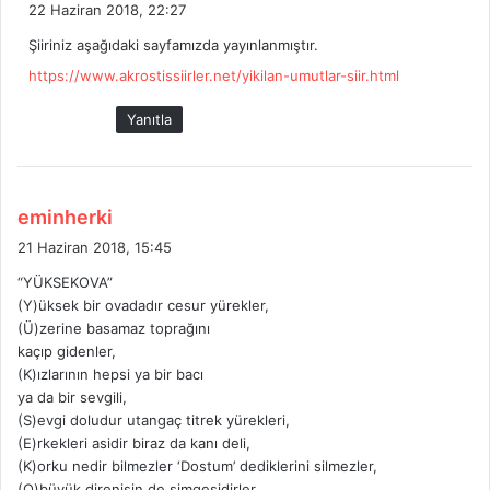
e
22 Haziran 2018, 22:27
d
Şiiriniz aşağıdaki sayfamızda yayınlanmıştır.
i
https://www.akrostissiirler.net/yikilan-umutlar-siir.html
k
i
Yanıtla
:
d
eminherki
e
21 Haziran 2018, 15:45
d
“YÜKSEKOVA”
i
(Y)üksek bir ovadadır cesur yürekler,
k
(Ü)zerine basamaz toprağını
i
kaçıp gidenler,
:
(K)ızlarının hepsi ya bir bacı
ya da bir sevgili,
(S)evgi doludur utangaç titrek yürekleri,
(E)rkekleri asidir biraz da kanı deli,
(K)orku nedir bilmezler ‘Dostum’ dediklerini silmezler,
(O)büyük direnişin de simgesidirler,