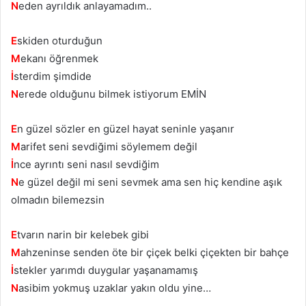
N
eden ayrıldık anlayamadım..
E
skiden oturduğun
M
ekanı öğrenmek
İ
sterdim şimdide
N
erede olduğunu bilmek istiyorum EMİN
E
n güzel sözler en güzel hayat seninle yaşanır
M
arifet seni sevdiğimi söylemem değil
İ
nce ayrıntı seni nasıl sevdiğim
N
e güzel değil mi seni sevmek ama sen hiç kendine aşık
olmadın bilemezsin
E
tvarın narin bir kelebek gibi
M
ahzeninse senden öte bir çiçek belki çiçekten bir bahçe
İ
stekler yarımdı duygular yaşanamamış
N
asibim yokmuş uzaklar yakın oldu yine…