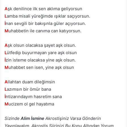
A
şk denilince ilk sen aklıma geliyorsun
L
amba misali yüreğimde ışıklar saçıyorsun.
İ
nan sevgili bir bakışınla güler açıyorsun.
M
uhabbetin ile canıma can katıyorsun.
A
şk olsun olacaksa şayet aşk olsun.
L
ütfedip buyurmayan yare aşk olsun
İ
zin isteme olacaksa yine aşk olsun.
M
uhabbet sen isen, yine aşk olsun
A
llahtan duam dileğimsin
L
azımsın bir ömür bana
İ
ntizarındayım hasretim sana
M
ucizem ol gel hayatıma
Sizinde
Alim İsmine
Akrostişiniz Varsa Gönderin
Yayınlayalım, Akrostiş Şiirinizi Bu Konu Altından Yorum