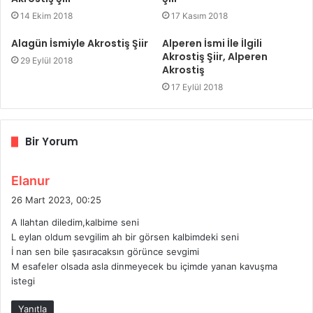
14 Ekim 2018
17 Kasım 2018
Alagün İsmiyle Akrostiş Şiir
Alperen İsmi İle İlgili
Akrostiş Şiir, Alperen
29 Eylül 2018
Akrostiş
17 Eylül 2018
Bir Yorum
d
Elanur
e
26 Mart 2023, 00:25
d
A llahtan diledim,kalbime seni
i
L eylan oldum sevgilim ah bir görsen kalbimdeki seni
k
İ nan sen bile şasıracaksın görünce sevgimi
i
M esafeler olsada asla dinmeyecek bu içimde yanan kavuşma
:
istegi
Yanıtla