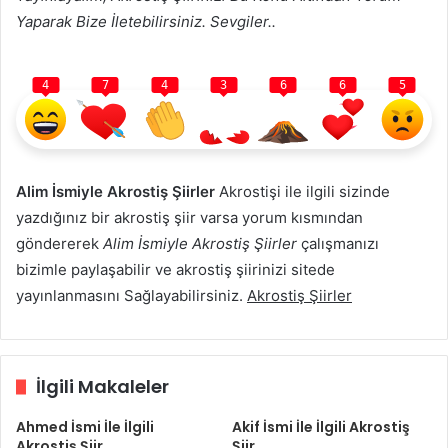
Yaparak Bize İletebilirsiniz. Sevgiler..
4
7
4
3
6
6
5
Alim İsmiyle Akrostiş Şiirler
Akrostişi ile ilgili sizinde
yazdığınız bir akrostiş şiir varsa yorum kısmından
göndererek
Alim İsmiyle Akrostiş Şiirler
çalışmanızı
bizimle paylaşabilir ve akrostiş şiirinizi sitede
yayınlanmasını Sağlayabilirsiniz.
Akrostiş Şiirler
İlgili Makaleler
Ahmed İsmi İle İlgili
Akif İsmi İle İlgili Akrostiş
Akrostiş Şiir
Şiir