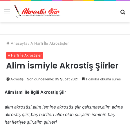
Menü
A
y
...
Anasayfa
/
A Harfi İle Akrostişler
A Harfi İle Akrostişler
Alim İsmiyle Akrostiş Şiirler
Akrostiş
Son güncelleme: 09 Şubat 2021
1 dakika okuma süresi
Alim İsmi İle İlgili Akrostiş Şiir
alim akrostişi,alim ismine akrostiş şiir çalışması,alim adına
akrostiş şiiri,baş harfleri alim olan şiir,alim isminin baş
harfleriyle şiir,alim şiirleri