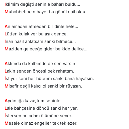
İ
klimim değişti seninle baharı buldu…
M
uhabbetine nihayet bu gönül nail oldu.
A
nlamadan etmeden bir dinle hele…
L
ütfen kulak ver bu aşık gence.
İ
nan nasıl anlatsam sanki bilmece…
M
aziden geleceğe gider belkide delice…
A
klımda da kalbimde de sen varsın
L
akin senden öncesi pek rahattım.
İ
stiyor seni her hücrem sanki bana hayatsın.
M
isafir değil kalıcı ol sanki bir rüyasın.
A
ydınlığa kavuştum seninle,
L
ale bahçesine döndü sanki her yer.
İ
stersen bu adam ölümüne sever…
M
esele olmaz engeller tek tek ezer.