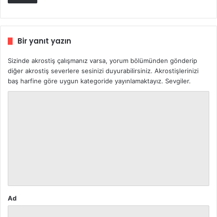
Bir yanıt yazın
Sizinde akrostiş çalışmanız varsa, yorum bölümünden gönderip
diğer akrostiş severlere sesinizi duyurabilirsiniz. Akrostişlerinizi
baş harfine göre uygun kategoride yayınlamaktayız. Sevgiler.
Y
o
r
u
m
*
Ad