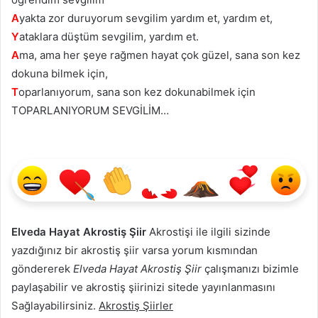
A
yakta zor duruyorum sevgilim yardım et, yardım et,
Y
ataklara düştüm sevgilim, yardım et.
A
ma, ama her şeye rağmen hayat çok güzel, sana son kez
dokuna bilmek için,
T
oparlanıyorum, sana son kez dokunabilmek için
TOPARLANIYORUM SEVGİLİM…
Elveda Hayat Akrostiş Şiir
Akrostişi ile ilgili sizinde
yazdığınız bir akrostiş şiir varsa yorum kısmından
göndererek
Elveda Hayat Akrostiş Şiir
çalışmanızı bizimle
paylaşabilir ve akrostiş şiirinizi sitede yayınlanmasını
Sağlayabilirsiniz.
Akrostiş Şiirler