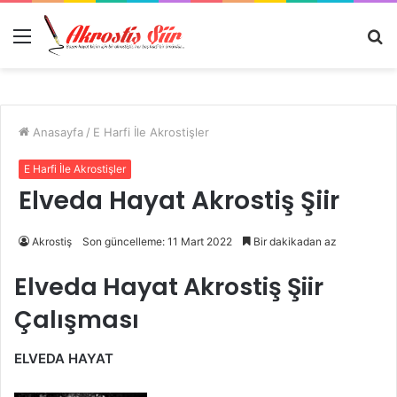
Menü
A
y
...
Anasayfa
/
E Harfi İle Akrostişler
E Harfi İle Akrostişler
Elveda Hayat Akrostiş Şiir
Akrostiş
Son güncelleme: 11 Mart 2022
Bir dakikadan az
Elveda Hayat Akrostiş Şiir
Çalışması
ELVEDA HAYAT