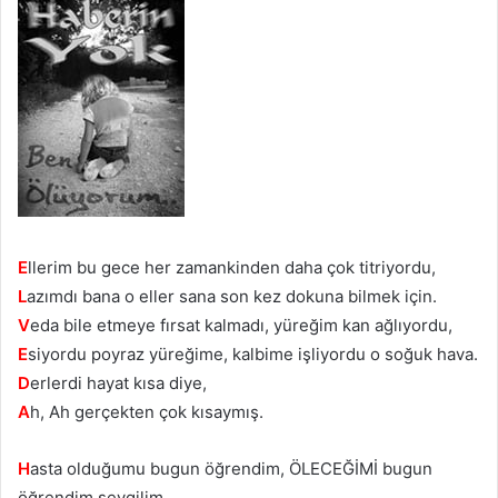
E
llerim bu gece her zamankinden daha çok titriyordu,
L
azımdı bana o eller sana son kez dokuna bilmek için.
V
eda bile etmeye fırsat kalmadı, yüreğim kan ağlıyordu,
E
siyordu poyraz yüreğime, kalbime işliyordu o soğuk hava.
D
erlerdi hayat kısa diye,
A
h, Ah gerçekten çok kısaymış.
H
asta olduğumu bugun öğrendim, ÖLECEĞİMİ bugun
öğrendim sevgilim