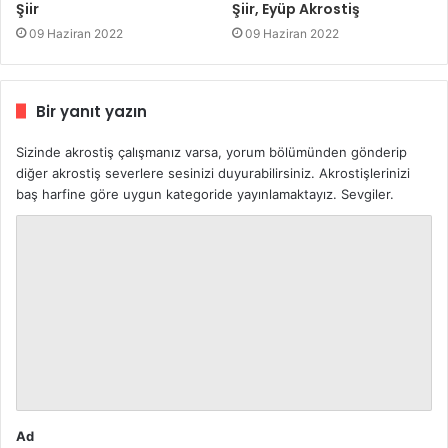
Şiir
Şiir, Eyüp Akrostiş
09 Haziran 2022
09 Haziran 2022
Bir yanıt yazın
Sizinde akrostiş çalışmanız varsa, yorum bölümünden gönderip
diğer akrostiş severlere sesinizi duyurabilirsiniz. Akrostişlerinizi
baş harfine göre uygun kategoride yayınlamaktayız. Sevgiler.
Y
o
r
u
m
*
Ad