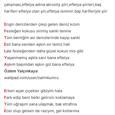
çalışması,eftelya adına akrostiş şiiri,eftelya şiirleri,baş
harfleri eftelya olan şiir,eftelya isminin baş harfleriyle şiir
E
ngin denizlerden çıkıp gelen deniz kızım
F
esleğen kokusu sinmiş sanki tenine
T
üm benliğim asi denizlerinde kayıp sanki
E
sti bana senden aşkın en temiz hali
L
ale fesleğenden daha güzel kokun mis gibi
Y
aşanmamış aşkla sarıl bana eftelya
A
şkım başımdan aşkın gül bana eftelya
Özlem Yalçınkaya
wattpad.com/user/zalimkumru
E
rken açan çiçekler gibiyim hala
F
ark edip beni belki gelirsin koklamaya
T
üm uğraşım sana ulaşmak, bak etrafına
E
cel olup gelsen de razıyım, gel kollarıma