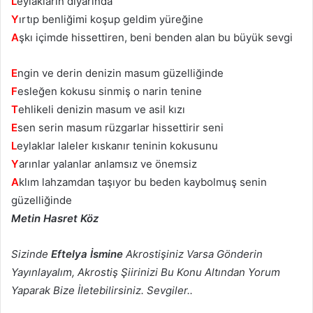
L
eylakların diyarında
Y
ırtıp benliğimi koşup geldim yüreğine
A
şkı içimde hissettiren, beni benden alan bu büyük sevgi
E
ngin ve derin denizin masum güzelliğinde
F
esleğen kokusu sinmiş o narin tenine
T
ehlikeli denizin masum ve asil kızı
E
sen serin masum rüzgarlar hissettirir seni
L
eylaklar laleler kıskanır teninin kokusunu
Y
arınlar yalanlar anlamsız ve önemsiz
A
klım lahzamdan taşıyor bu beden kaybolmuş senin
güzelliğinde
Metin Hasret Köz
Sizinde
Eftelya İsmine
Akrostişiniz Varsa Gönderin
Yayınlayalım, Akrostiş Şiirinizi Bu Konu Altından Yorum
Yaparak Bize İletebilirsiniz. Sevgiler..