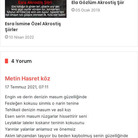
Ela Gözlüm Akrostiş Şiir
05 Ocak 2019
Esra İsmine Özel Akrostiş
Şiirler
10 Nisan 2022
4 Yorum
d
Metin Hasret köz
e
17 Temmuz 2021, 07:11
d
Engin ve derin denizin masum güzelliğinde
i
Fesleğen kokusu sinmis o narin tenine
k
Tehlikeli denizin masum ve asil kızı
i
Esen serin masum rüzgarlar hissettirir seni
:
Leylaklar laleler kıskanır teninin kokusunu
Yarınlar yalanlar anlamsız ve önemsiz
Aklım lahzamdan taşıyor bu beden kaybolmuş senin güzelliğinde