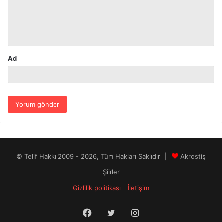
u
m
*
Ad
© Telif Hakkı 2009 - 2026, Tüm Hakları Saklıdır |
Akrostiş
Şiirler
Gizlilik politikası
İletişim
Facebook
Twitter
Instagram