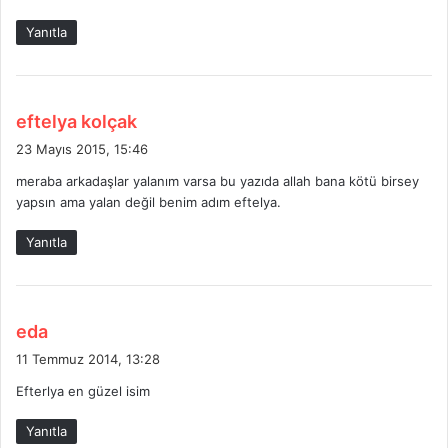
Yanıtla
d
eftelya kolçak
e
23 Mayıs 2015, 15:46
d
meraba arkadaşlar yalanım varsa bu yazıda allah bana kötü birsey
i
yapsın ama yalan değil benim adım eftelya.
k
i
Yanıtla
:
d
eda
e
11 Temmuz 2014, 13:28
d
Efterlya en güzel isim
i
k
Yanıtla
i