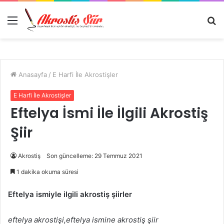
Menü
A
y
...
Anasayfa
/
E Harfi İle Akrostişler
E Harfi İle Akrostişler
Eftelya İsmi İle İlgili Akrostiş
Şiir
Akrostiş
Son güncelleme: 29 Temmuz 2021
1 dakika okuma süresi
Eftelya ismiyle ilgili akrostiş şiirler
eftelya akrostişi,eftelya ismine akrostiş şiir