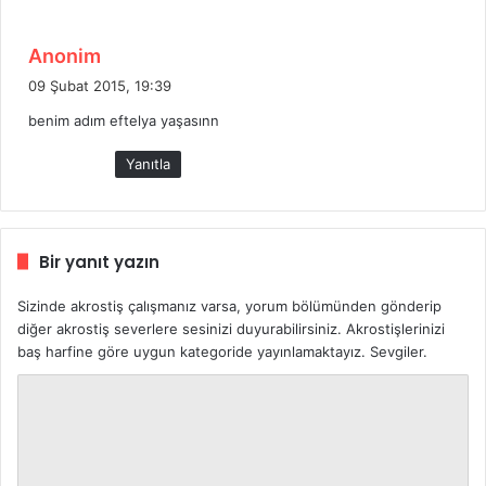
:
d
Anonim
e
09 Şubat 2015, 19:39
d
benim adım eftelya yaşasınn
i
k
Yanıtla
i
:
Bir yanıt yazın
Sizinde akrostiş çalışmanız varsa, yorum bölümünden gönderip
diğer akrostiş severlere sesinizi duyurabilirsiniz. Akrostişlerinizi
baş harfine göre uygun kategoride yayınlamaktayız. Sevgiler.
Y
o
r