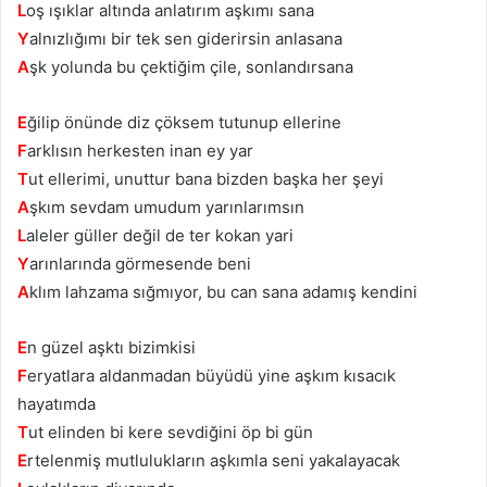
L
oş ışıklar altında anlatırım aşkımı sana
Y
alnızlığımı bir tek sen giderirsin anlasana
A
şk yolunda bu çektiğim çile, sonlandırsana
E
ğilip önünde diz çöksem tutunup ellerine
F
arklısın herkesten inan ey yar
T
ut ellerimi, unuttur bana bizden başka her şeyi
A
şkım sevdam umudum yarınlarımsın
L
aleler güller değil de ter kokan yari
Y
arınlarında görmesende beni
A
klım lahzama sığmıyor, bu can sana adamış kendini
E
n güzel aşktı bizimkisi
F
eryatlara aldanmadan büyüdü yine aşkım kısacık
hayatımda
T
ut elinden bi kere sevdiğini öp bi gün
E
rtelenmiş mutlulukların aşkımla seni yakalayacak