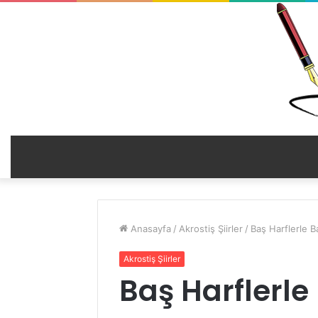
Anasayfa
/
Akrostiş Şiirler
/
Baş Harflerle Ba
Akrostiş Şiirler
Baş Harflerle