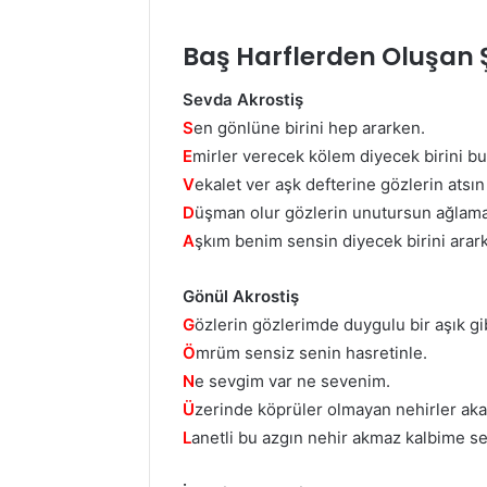
Baş Harflerden Oluşan Ş
Sevda Akrostiş
S
en gönlüne birini hep ararken.
E
mirler verecek kölem diyecek birini b
V
ekalet ver aşk defterine gözlerin atsın
D
üşman olur gözlerin unutursun ağlama
A
şkım benim sensin diyecek birini arar
Gönül Akrostiş
G
özlerin gözlerimde duygulu bir aşık gi
Ö
mrüm sensiz senin hasretinle.
N
e sevgim var ne sevenim.
Ü
zerinde köprüler olmayan nehirler aka
L
anetli bu azgın nehir akmaz kalbime se