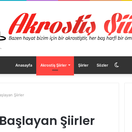
Dış
Anasayfa
Akrostiş Şiirler
Şiirler
Sözler
görü
şlayan Şiirler
değişt
 Başlayan Şiirler