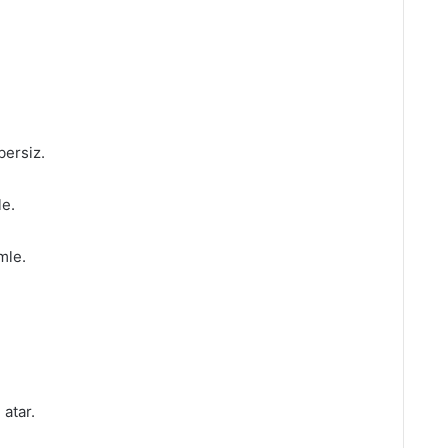
bersiz.
le.
.
mle.
atar.