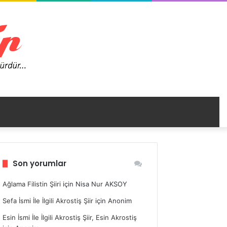
nümü
Son yorumlar
ir
Ağlama Filistin Şiiri
için
Nisa Nur AKSOY
Sefa İsmi İle İlgili Akrostiş Şiir
için
Anonim
Esin İsmi İle İlgili Akrostiş Şiir, Esin Akrostiş