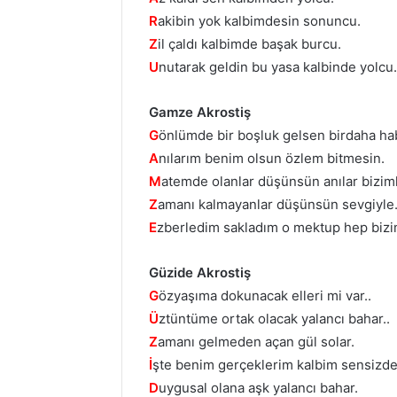
R
akibin yok kalbimdesin sonuncu.
Z
il çaldı kalbimde başak burcu.
U
nutarak geldin bu yasa kalbinde yolcu.
Gamze Akrostiş
G
önlümde bir boşluk gelsen birdaha ha
A
nılarım benim olsun özlem bitmesin.
M
atemde olanlar düşünsün anılar bizim
Z
amanı kalmayanlar düşünsün sevgiyle
E
zberledim sakladım o mektup hep bizi
Güzide Akrostiş
G
özyaşıma dokunacak elleri mi var..
Ü
ztüntüme ortak olacak yalancı bahar..
Z
amanı gelmeden açan gül solar.
İ
şte benim gerçeklerim kalbim sensizde 
D
uygusal olana aşk yalancı bahar.