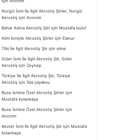
için
Anonim
Nurgül İsmi İle İlgili Akrostiş Şiirler, Nurgül
Akrostiş
için
Anonim
Bahar Adına Akrostiş Şiiri
için
Mustafa bulut
Alim İsmiyle Akrostiş Şiirler
için
Elanur
Tilki İle İlgili Akrostiş Şiir
için
elma
Güler İsmi İle İlgili Akrostiş Şiir, Güler
Akrostiş
için
Zeynep
Türkiye İle İlgili Akrostiş Şiir, Türkiye
Akrostiş
için
Sıla çayaksu
Buse İsmine Özel Akrostiş Şiirler
için
Mustafa kolankaya
Buse İsmine Özel Akrostiş Şiirler
için
Anonim
Kevser İsmi İle İlgili Akrostiş Şiir
için
Mustafa
kolankaya