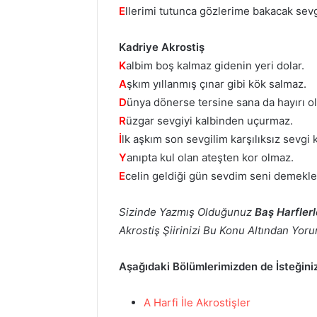
E
llerimi tutunca gözlerime bakacak sevgi
Kadriye Akrostiş
K
albim boş kalmaz gidenin yeri dolar.
A
şkım yıllanmış çınar gibi kök salmaz.
D
ünya dönerse tersine sana da hayırı o
R
üzgar sevgiyi kalbinden uçurmaz.
İ
lk aşkım son sevgilim karşılıksız sevgi 
Y
anıpta kul olan ateşten kor olmaz.
E
celin geldiği gün sevdim seni demekle
Sizinde Yazmış Olduğunuz
Baş Harflerl
Akrostiş Şiirinizi Bu Konu Altından Yorum
Aşağıdaki Bölümlerimizden de İsteğiniz
A Harfi İle Akrostişler