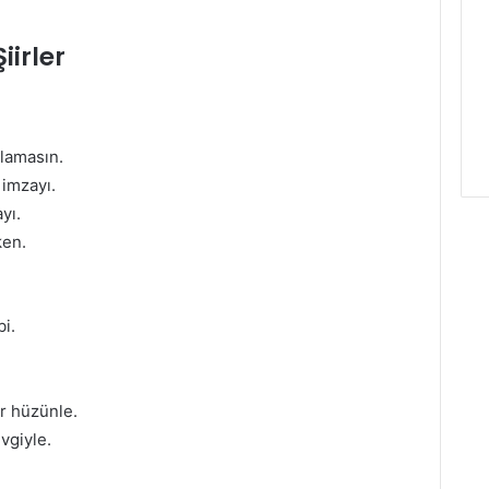
iirler
ulamasın.
 imzayı.
yı.
ken.
bi.
r hüzünle.
vgiyle.