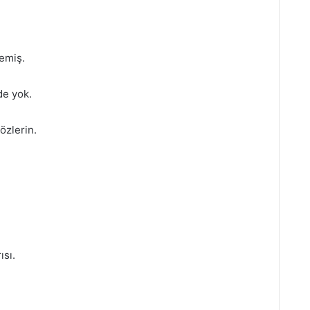
emiş.
de yok.
özlerin.
ısı.