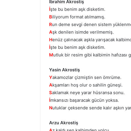
İbrahim Akrostiş
İ
şte bu benim aşk disketim.
B
iliyorum format atılmamış.
R
un deme sevgi denen sistem yüklenm
A
şk denilen isimde verilmemiş.
H
enüz çalınacak aşkla yarışacak kalbim
İ
şte bu benim aşk disketim.
M
utluk bir resim gibi kalbimin hafızası g
Yasin Akrostiş
Y
akamozlar çizmiştin sen ömrüme.
A
kşamları hoş olur o sahilin güneşi.
S
aklamak neye yarar hüsransa sonu.
İ
mkansızı başaracak gücün yoksa.
N
utuklar çeksende sende kalır aşkın yar
Arzu Akrostiş
A
z kaldı sen kalbimden yolcu.