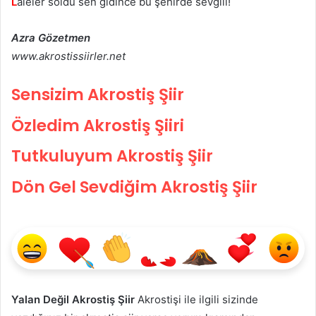
L
aleler soldu sen gidince bu şehirde sevgili!
Azra Gözetmen
www.akrostissiirler.net
Sensizim Akrostiş Şiir
Özledim Akrostiş Şiiri
Tutkuluyum Akrostiş Şiir
Dön Gel Sevdiğim Akrostiş Şiir
Yalan Değil Akrostiş Şiir
Akrostişi ile ilgili sizinde