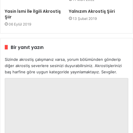
Yasin İsmi İle İlgili Akrostiş
Yalnızım Akrostiş Şiiri
Şiir
13 Şubat 2019
06 Eylül 2019
Bir yanıt yazın
Sizinde akrostiş çalışmanız varsa, yorum bölümünden gönderip
diğer akrostiş severlere sesinizi duyurabilirsiniz. Akrostişlerinizi
baş harfine göre uygun kategoride yayınlamaktayız. Sevgiler.
Y
o
r
u
m
*