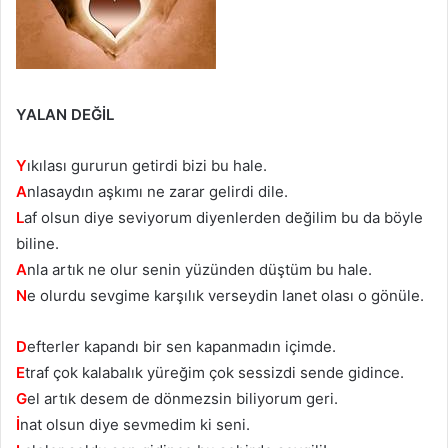
YALAN DEĞİL
Y
ıkılası gururun getirdi bizi bu hale.
A
nlasaydın aşkımı ne zarar gelirdi dile.
L
af olsun diye seviyorum diyenlerden değilim bu da böyle
biline.
A
nla artık ne olur senin yüzünden düştüm bu hale.
N
e olurdu sevgime karşılık verseydin lanet olası o gönüle.
D
efterler kapandı bir sen kapanmadın içimde.
E
traf çok kalabalık yüreğim çok sessizdi sende gidince.
G
el artık desem de dönmezsin biliyorum geri.
İ
nat olsun diye sevmedim ki seni.