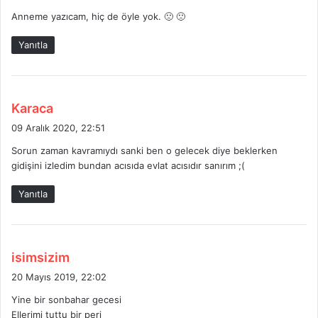
d
Anneme yazıcam, hiç de öyle yok. 🙁 🙁
i
k
Yanıtla
i
:
d
Karaca
e
09 Aralık 2020, 22:51
d
Sorun zaman kavramıydı sanki ben o gelecek diye beklerken
i
gidişini izledim bundan acısıda evlat acısıdır sanırım ;(
k
i
Yanıtla
:
d
isimsizim
e
20 Mayıs 2019, 22:02
d
Yine bir sonbahar gecesi
i
Ellerimi tuttu bir peri