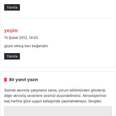
k
Yanıtla
i
:
d
yeşim
e
15 Şubat 2012, 14:03
d
güzel olmuş ben beğendim
i
k
Yanıtla
i
:
Bir yanıt yazın
Sizinde akrostiş çalışmanız varsa, yorum bölümünden gönderip
diğer akrostiş severlere sesinizi duyurabilirsiniz. Akrostişlerinizi
baş harfine göre uygun kategoride yayınlamaktayız. Sevgiler.
Y