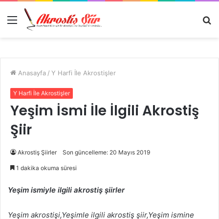
Menü
A
y
...
Anasayfa
/
Y Harfi İle Akrostişler
Y Harfi İle Akrostişler
Yeşim İsmi İle İlgili Akrostiş
Şiir
Akrostiş Şiirler
Son güncelleme: 20 Mayıs 2019
1 dakika okuma süresi
Yeşim ismiyle ilgili akrostiş şiirler
Yeşim akrostişi,Yeşimle ilgili akrostiş şiir,Yeşim ismine