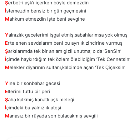
Ş
erbet-i aşk’ı içerken böyle demezdin
İ
stemezdin bensiz bir gün geçmesini
M
ahkum etmezdin işte beni sevgine
Y
alnızlık gecelerimi işgal etmiş,sabahlarımsa yok olmuş
E
rtelenen sevdalarım beni bu ayrılık zincirine vurmuş
Ş
arkılarımda tek bir anlam gizli unutma; o da ‘SenSin’
İ
çimde haykırdığım tek özlem,ölebildiğim ‘Tek Cennetsin’
M
elekler diyarının sultanı,kalbimde açan ‘Tek Çiçeksin’
Y
ine bir sonbahar gecesi
E
llerimi tuttu bir peri
Ş
aha kalkmış kanatlı aşk meleği
İ
çimdeki bu yalnızlık ateşi
M
anasız bir rüyada son bulacakmış sevgili