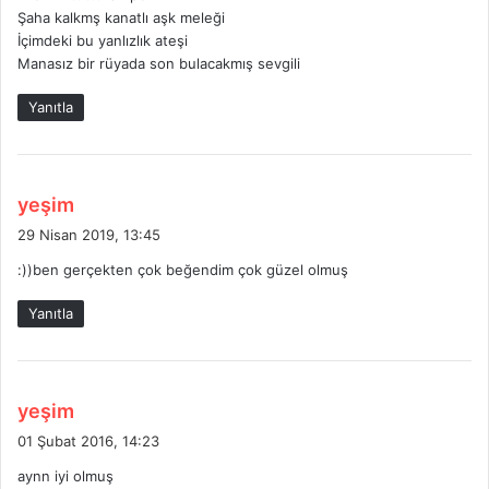
k
Şaha kalkmş kanatlı aşk meleği
i
İçimdeki bu yanlızlık ateşi
:
Manasız bir rüyada son bulacakmış sevgili
Yanıtla
d
yeşim
e
29 Nisan 2019, 13:45
d
:))ben gerçekten çok beğendim çok güzel olmuş
i
k
Yanıtla
i
:
d
yeşim
e
01 Şubat 2016, 14:23
d
aynn iyi olmuş
i