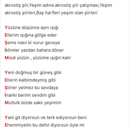
akrostiş şiir,Yeşim adına akrostiş şiir çalışması,Yeşim
akrostiş şiirleri,Baş harfleri yeşim olan şiirleri
Y
üzüne düşünce ayın ışığı
E
llerim ışığına gölge eder
Ş
ems nasıl ki vurur geceye
İ
klimler yazdan bahara döner
M
isal yüzün , yüzüme ışığın kalır
Y
eni doğmuş bir güneş gibi
E
llerin kalbimdeymiş gibi
Ş
iirler yetmez bu sevdaya
İ
nanki benim sevdim gibi
M
utlulk bizde saklı yeşimim
Y
ani git diyorsun ve terk ediyorsun beni
E
hemmiyetin bu defol diyorsun öyle mi