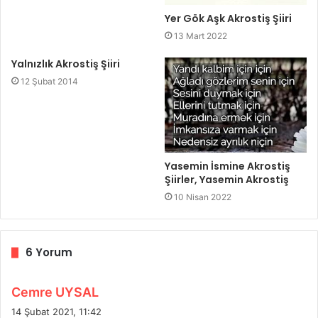
Yer Gök Aşk Akrostiş Şiiri
13 Mart 2022
Yalnızlık Akrostiş Şiiri
12 Şubat 2014
Yasemin İsmine Akrostiş
Şiirler, Yasemin Akrostiş
10 Nisan 2022
6 Yorum
d
Cemre UYSAL
e
14 Şubat 2021, 11:42