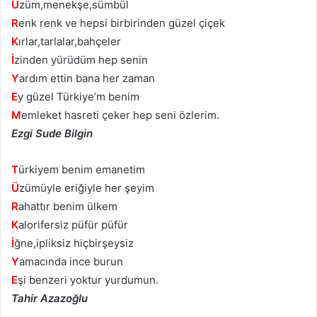
Ü
züm,menekşe,sümbül
R
enk renk ve hepsi birbirinden güzel çiçek
K
ırlar,tarlalar,bahçeler
İ
zinden yürüdüm hep senin
Y
ardım ettin bana her zaman
E
y güzel Türkiye’m benim
M
emleket hasreti çeker hep seni özlerim.
Ezgi Sude Bilgin
T
ürkiyem benim emanetim
Ü
zümüyle eriğiyle her şeyim
R
ahattır benim ülkem
K
alorifersiz püfür püfür
İ
ğne,ipliksiz hiçbirşeysiz
Y
amacında ince burun
E
şi benzeri yoktur yurdumun.
Tahir Azazoğlu