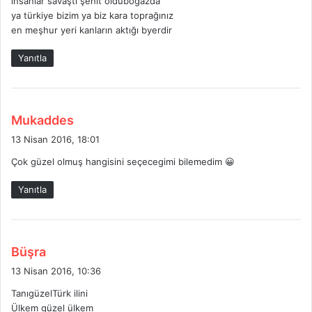
insanlar savaştı şehit olduboğazda
ya türkiye bizim ya biz kara toprağınız
en meşhur yeri kanların aktığı byerdir
Yanıtla
d
Mukaddes
e
13 Nisan 2016, 18:01
d
Çok güzel olmuş hangisini seçecegimi bilemedim 😀
i
k
Yanıtla
i
:
d
Büşra
e
13 Nisan 2016, 10:36
d
TanıgüzelTürk ilini
i
Ülkem güzel ülkem