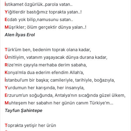
İ
stikamet özgürlük..parola vatan..
Y
iğitlerdir bastığımız toprakta yatan..!
E
cdatı yok bilip,namusunu satan..
M
üşrikler; ölüm gerçektir dünya yalan..!
Alen İlyas Erol
T
ürk’üm ben, bedenim toprak olana kadar,
Ü
mitliyim, vatanım yaşayacak dünya durana kadar,
R
ize’min çayıyla merhaba derim sabaha,
K
onya’mla dua ederim efendim Allah’a,
İ
stanbul’um bir başka; camileriyle, tarihiyle, boğazıyla,
Y
urdumun her karışında, her insanıyla,
E
rzurum’un soğuğunda, Antalya’nın sıcağında güzel ülkem,
M
uhteşem her sabahın her günün canım Türkiye’m…
Tayfun Şahintepe
T
oprakta yetişir her ürün