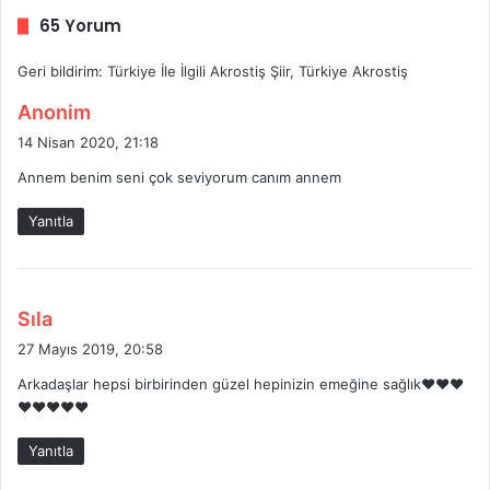
65 Yorum
Geri bildirim:
Türkiye İle İlgili Akrostiş Şiir, Türkiye Akrostiş
d
Anonim
e
14 Nisan 2020, 21:18
d
Annem benim seni çok seviyorum canım annem
i
k
Yanıtla
i
:
d
Sıla
e
27 Mayıs 2019, 20:58
d
Arkadaşlar hepsi birbirinden güzel hepinizin emeğine sağlık❤❤❤
i
❤❤❤❤❤
k
i
Yanıtla
: