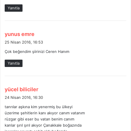
Yanıtla
d
yunus emre
e
25 Nisan 2016, 16:53
d
Çok beğendim şiirinizi Ceren Hanım
i
k
Yanıtla
i
:
d
yücel biliciler
e
24 Nisan 2016, 16:30
d
tanrılar aşkına kim yenermiş bu ülkeyi
i
üzerime şehitlerin kanı akıyor canım vatanım
k
rüzgar gibi eser bu vatan benim canım
i
kanlar şırıl şırıl akıyor Çanakkale boğazında
: