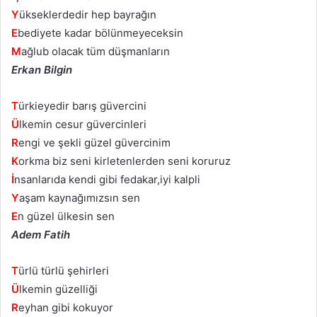
Y
ükseklerdedir hep bayrağın
E
bediyete kadar bölünmeyeceksin
M
ağlub olacak tüm düşmanların
Erkan Bilgin
T
ürkieyedir barış güvercini
Ü
lkemin cesur güvercinleri
R
engi ve şekli güzel güvercinim
K
orkma biz seni kirletenlerden seni koruruz
İ
nsanlarıda kendi gibi fedakar,iyi kalpli
Y
aşam kaynağımızsın sen
E
n güzel ülkesin sen
Adem Fatih
T
ürlü türlü şehirleri
Ü
lkemin güzelliği
R
eyhan gibi kokuyor