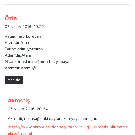
d
Özle
e
07 Nisan 2016, 19:22
d
Vatanı hep koruyan
i
Atam’dır,Atam
k
Tarihe adını yazdıran
i
Adam’dır,Atam
:
Nice zorluklara rağmen hiç yılmayan
Atam’dır Atam 🙂
Yanıtla
d
Akrostiş
e
07 Nisan 2016, 20:34
d
Akrostişiniz aşağıdaki sayfamızda yayınlanmıştır.
i
https://www.akrostissiirler.net/vatan-ile-ilgili-akrostis-siir-vatan-
k
akrostis.html
i