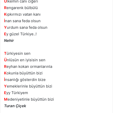
Ü
lkemin canı ciğeri
R
engarenk bülbülü
K
ıpkırmızı vatan kanı
İ
nan sana feda olsun
Y
urdum sana feda olsun
E
y güzel Türkiye..!
Nehir
T
ürkiyesin sen
Ü
nlüsün en iyisisin sen
R
eyhan kokan ormanlarınla
K
okunla büyüttün bizi
İ
nsanlığı gösterdin bize
Y
emeklerinle büyüttün bizi
E
yy Türkiyem
M
edeniyetinle büyüttün bizi
Turan Çiçek