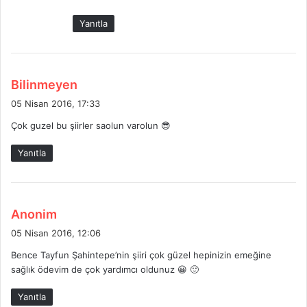
:
Yanıtla
d
Bilinmeyen
e
05 Nisan 2016, 17:33
d
Çok guzel bu şiirler saolun varolun 😎
i
k
Yanıtla
i
:
d
Anonim
e
05 Nisan 2016, 12:06
d
Bence Tayfun Şahintepe’nin şiiri çok güzel hepinizin emeğine
i
sağlık ödevim de çok yardımcı oldunuz 😀 🙂
k
i
Yanıtla
: