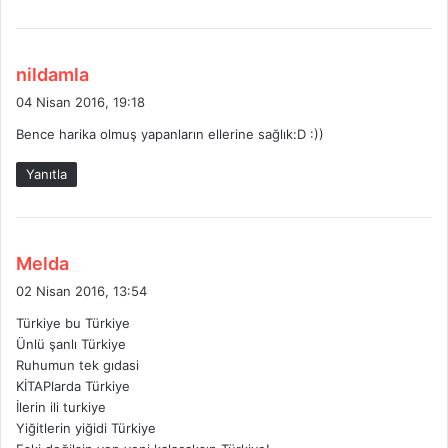
d
nildamla
e
04 Nisan 2016, 19:18
d
Bence harika olmuş yapanların ellerine sağlık:D :))
i
k
Yanıtla
i
:
d
Melda
e
02 Nisan 2016, 13:54
d
Türkiye bu Türkiye
i
Ünlü şanlı Türkiye
k
Ruhumun tek gıdasi
i
KİTAPlarda Türkiye
:
İlerin ili turkiye
Yiğitlerin yiğidi Türkiye