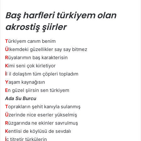
Baş harfleri türkiyem olan
akrostiş şiirler
T
ürkiyem canım benim
Ü
lkemdeki güzellikler say say bitmez
R
üyalarımın baş karakterisin
K
imi seni çok kirletiyor
İ
l il dolaştım tüm çöpleri topladım
Y
aşam kaynağısın
E
n güzel şiirsin sen türkiyem
Ada Su Burcu
T
oprakların şehit kanıyla sulanmış
Ü
zerinde nice eserler yükselmiş
R
üzgarında ne ekinler savrulmuş
K
entlisi de köylüsü de sevdalı
İ
ç titretir türkülerin