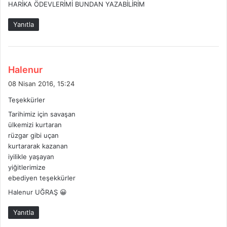
HARİKA ÖDEVLERİMİ BUNDAN YAZABİLİRİM
i
k
Yanıtla
i
:
d
Halenur
e
08 Nisan 2016, 15:24
d
Teşekkürler
i
Tarihimiz için savaşan
k
ülkemizi kurtaran
i
rüzgar gibi uçan
:
kurtararak kazanan
iyilikle yaşayan
yiğitlerimize
ebediyen teşekkürler
Halenur UĞRAŞ 😀
Yanıtla