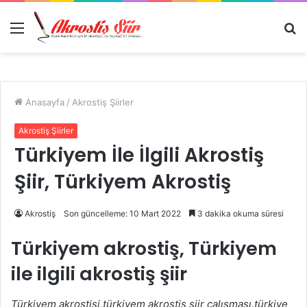
Menü
A
y
...
Anasayfa
/
Akrostiş Şiirler
Akrostiş Şiirler
Türkiyem İle İlgili Akrostiş
Şiir, Türkiyem Akrostiş
Akrostiş
Son güncelleme: 10 Mart 2022
3 dakika okuma süresi
Türkiyem akrostiş, Türkiyem
ile ilgili akrostiş şiir
Türkiyem akrostişi,türkiyem akrostiş şiir çalışması,türkiye