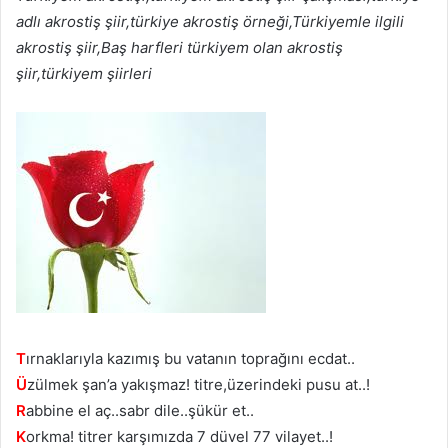
adlı akrostiş şiir,türkiye akrostiş örneği,Türkiyemle ilgili
akrostiş şiir,Baş harfleri türkiyem olan akrostiş
şiir,türkiyem şiirleri
T
ırnaklarıyla kazımış bu vatanın toprağını ecdat..
Ü
zülmek şan’a yakışmaz! titre,üzerindeki pusu at..!
R
abbine el aç..sabr dile..şükür et..
K
orkma! titrer karşımızda 7 düvel 77 vilayet..!