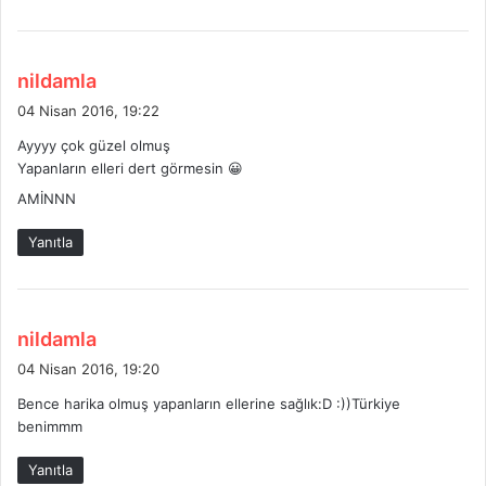
d
nildamla
e
04 Nisan 2016, 19:22
d
Ayyyy çok güzel olmuş
i
Yapanların elleri dert görmesin 😀
k
AMİNNN
i
:
Yanıtla
d
nildamla
e
04 Nisan 2016, 19:20
d
Bence harika olmuş yapanların ellerine sağlık:D :))Türkiye
i
benimmm
k
i
Yanıtla
: