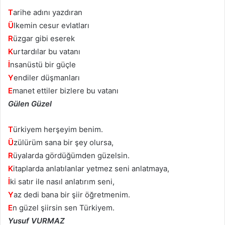
T
arihe adını yazdıran
Ü
lkemin cesur evlatları
R
üzgar gibi eserek
K
urtardılar bu vatanı
İ
nsanüstü bir güçle
Y
endiler düşmanları
E
manet ettiler bizlere bu vatanı
Gülen Güzel
T
ürkiyem herşeyim benim.
Ü
zülürüm sana bir şey olursa,
R
üyalarda gördüğümden güzelsin.
K
itaplarda anlatılanlar yetmez seni anlatmaya,
İ
ki satır ile nasıl anlatırım seni,
Y
az dedi bana bir şiir öğretmenim.
E
n güzel şiirsin sen Türkiyem.
Yusuf VURMAZ