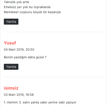
Yalnızlık yok artık
Emeksiz yer yok bu topraklarda
Memleket coşkunu büyük bir kazançla
Yanıtla
d
Yusuf
e
04 Mart 2019, 20:50
d
Benim yazdığım daha güzel ?
i
k
Yanıtla
i
:
d
isimsiz
e
03 Mart 2019, 16:58
d
1. metinin 3. satırı yanlış sabır yerine sabr yazıyor
i