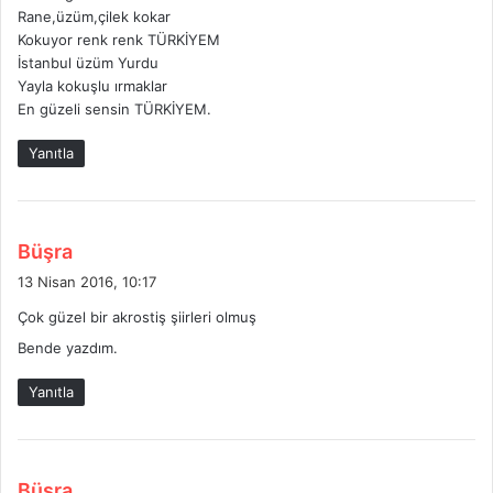
k
Rane,üzüm,çilek kokar
i
Kokuyor renk renk TÜRKİYEM
:
İstanbul üzüm Yurdu
Yayla kokuşlu ırmaklar
En güzeli sensin TÜRKİYEM.
Yanıtla
d
Büşra
e
13 Nisan 2016, 10:17
d
Çok güzel bir akrostiş şiirleri olmuş
i
Bende yazdım.
k
i
Yanıtla
:
d
Büşra