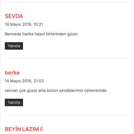
d
SEVDA
e
19 Mayıs 2019, 15:21
d
Bencede harika hepsi birbirinden güzel
i
k
Yanıtla
i
:
d
berke
e
14 Mayıs 2019, 21:03
d
cennet çok güzel ama bütün sevdiklerimiz cehenemde
i
k
Yanıtla
i
:
d
BEYİN LAZIM {: