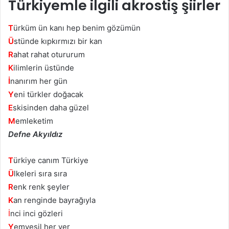
Türkiyemle ilgili akrostiş şiirler
T
ürküm ün kanı hep benim gözümün
Ü
stünde kıpkırmızı bir kan
R
ahat rahat otururum
K
ilimlerin üstünde
İ
nanırım her gün
Y
eni türkler doğacak
E
skisinden daha güzel
M
emleketim
Defne Akyıldız
T
ürkiye canım Türkiye
Ü
lkeleri sıra sıra
R
enk renk şeyler
K
an renginde bayrağıyla
İ
nci inci gözleri
Y
emyeşil her yer