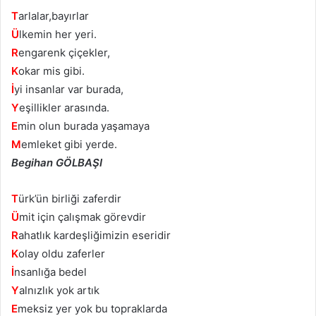
T
arlalar,bayırlar
Ü
lkemin her yeri.
R
engarenk çiçekler,
K
okar mis gibi.
İ
yi insanlar var burada,
Y
eşillikler arasında.
E
min olun burada yaşamaya
M
emleket gibi yerde.
Begihan GÖLBAŞI
T
ürk’ün birliği zaferdir
Ü
mit için çalışmak görevdir
R
ahatlık kardeşliğimizin eseridir
K
olay oldu zaferler
İ
nsanlığa bedel
Y
alnızlık yok artık
E
meksiz yer yok bu topraklarda