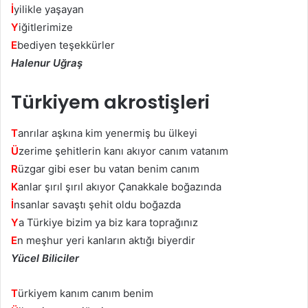
İ
yilikle yaşayan
Y
iğitlerimize
E
bediyen teşekkürler
Halenur Uğraş
Türkiyem akrostişleri
T
anrılar aşkına kim yenermiş bu ülkeyi
Ü
zerime şehitlerin kanı akıyor canım vatanım
R
üzgar gibi eser bu vatan benim canım
K
anlar şırıl şırıl akıyor Çanakkale boğazında
İ
nsanlar savaştı şehit oldu boğazda
Y
a Türkiye bizim ya biz kara toprağınız
E
n meşhur yeri kanların aktığı biyerdir
Yücel Biliciler
T
ürkiyem kanım canım benim