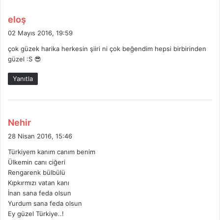
d
eloş
e
02 Mayıs 2016, 19:59
d
çok güzek harika herkesin şiiri ni çok beğendim hepsi birbirinden
i
güzel :S 😎
k
i
Yanıtla
:
d
Nehir
e
28 Nisan 2016, 15:46
d
Türkiyem kanım canım benim
i
Ülkemin canı ciğeri
k
Rengarenk bülbülü
i
Kıpkırmızı vatan kanı
:
İnan sana feda olsun
Yurdum sana feda olsun
Ey güzel Türkiye..!