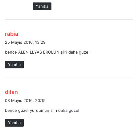
:
Yanıtla
d
rabia
e
25 Mayıs 2016, 13:29
d
bence ALEN LLYAS EROLUN şiiri daha güzel
i
k
Yanıtla
i
:
d
dilan
e
08 Mayıs 2016, 20:15
d
bence güzel yurdumun siiri daha güzel
i
k
Yanıtla
i
: