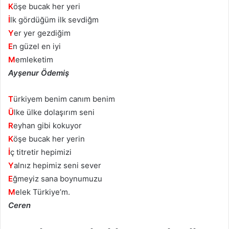
K
öşe bucak her yeri
İ
lk gördüğüm ilk sevdiğm
Y
er yer gezdiğim
E
n güzel en iyi
M
emleketim
Ayşenur Ödemiş
T
ürkiyem benim canım benim
Ü
lke ülke dolaşırım seni
R
eyhan gibi kokuyor
K
öşe bucak her yerin
İ
ç titretir hepimizi
Y
alnız hepimiz seni sever
E
ğmeyiz sana boynumuzu
M
elek Türkiye’m.
Ceren