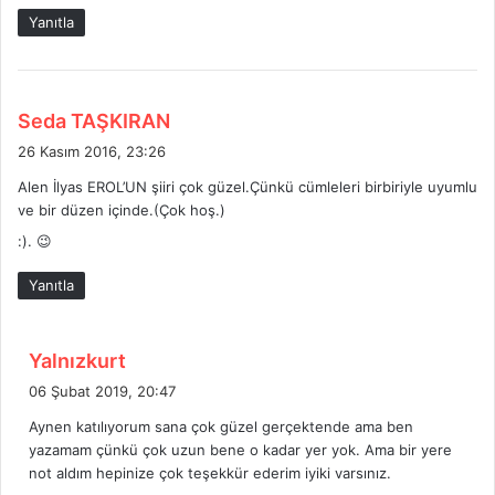
k
Yanıtla
i
:
d
Seda TAŞKIRAN
e
26 Kasım 2016, 23:26
d
Alen İlyas EROL’UN şiiri çok güzel.Çünkü cümleleri birbiriyle uyumlu
i
ve bir düzen içinde.(Çok hoş.)
k
:). 😉
i
:
Yanıtla
d
Yalnızkurt
e
06 Şubat 2019, 20:47
d
Aynen katılıyorum sana çok güzel gerçektende ama ben
i
yazamam çünkü çok uzun bene o kadar yer yok. Ama bir yere
k
not aldım hepinize çok teşekkür ederim iyiki varsınız.
i