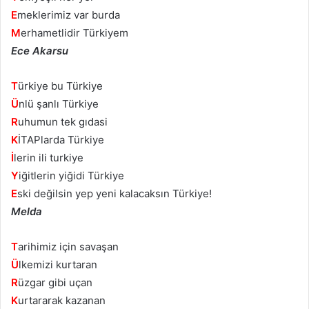
E
meklerimiz var burda
M
erhametlidir Türkiyem
Ece Akarsu
T
ürkiye bu Türkiye
Ü
nlü şanlı Türkiye
R
uhumun tek gıdasi
K
İTAPlarda Türkiye
İ
lerin ili turkiye
Y
iğitlerin yiğidi Türkiye
E
ski değilsin yep yeni kalacaksın Türkiye!
Melda
T
arihimiz için savaşan
Ü
lkemizi kurtaran
R
üzgar gibi uçan
K
urtararak kazanan