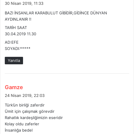
e
30 Nisan 2019, 11:33
d
BAZI İNSANLAR KARABULUT GİBİDİR,GİDİNCE DÜNYAN
i
AYDINLANIR !!
k
TARİH SAAT
i
30.04.2019 11.30
:
AD:EFE
SOYADI:*****
Yanıtla
d
Gamze
e
24 Nisan 2019, 22:03
d
Türk’ün birliği zaferdir
i
Ümit için çalışmak görevdir
k
Rahatlık kardeşliğimizin eseridir
i
Kolay oldu zaferler
:
İnsanlığa bedel