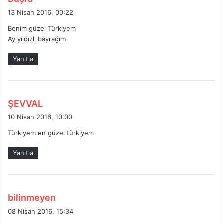
e
13 Nisan 2016, 00:22
d
Benim güzel Türkiyem
i
Ay yıldızlı bayrağım
k
i
Yanıtla
:
d
ŞEVVAL
e
10 Nisan 2016, 10:00
d
Türkiyem en güzel türkiyem
i
k
Yanıtla
i
:
d
bilinmeyen
e
08 Nisan 2016, 15:34
d