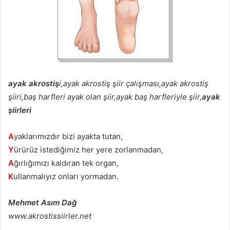
ayak akrostiş
i,ayak akrostiş şiir çalışması,ayak akrostiş
şiiri,baş harfleri ayak olan şiir,ayak baş harfleriyle şiir,
ayak
şiirleri
A
yaklarımızdır bizi ayakta tutan,
Y
ürürüz istediğimiz her yere zorlanmadan,
A
ğırlığımızı kaldıran tek organ,
K
ullanmalıyız onları yormadan.
Mehmet Asım Dağ
www.akrostissiirler.net