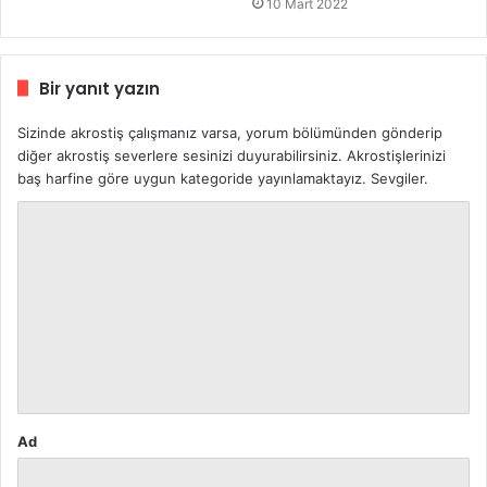
10 Mart 2022
Bir yanıt yazın
Sizinde akrostiş çalışmanız varsa, yorum bölümünden gönderip
diğer akrostiş severlere sesinizi duyurabilirsiniz. Akrostişlerinizi
baş harfine göre uygun kategoride yayınlamaktayız. Sevgiler.
Y
o
r
u
m
*
Ad