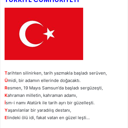
T
arihten silinirken, tarih yazmakla başladı serüven,
Ü
midi, bir adamın ellerinde doğacaktı.
R
esmen, 19 Mayıs Samsun’da başladı sergüzeşti,
K
ahraman milletin, kahraman adamı,
İ
sm-i namı Atatürk ile tarih ayrı bir güzelleşti.
Y
aşanılanlar bir yaradılış destanı,
E
lindeki ölü idi, fakat vatan en güzel leşti…