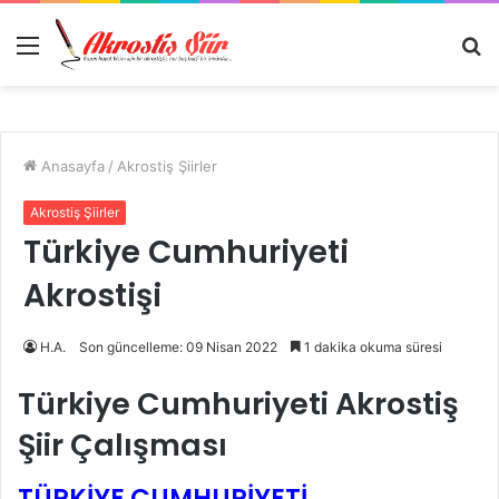
Menü
A
y
...
Anasayfa
/
Akrostiş Şiirler
Akrostiş Şiirler
Türkiye Cumhuriyeti
Akrostişi
H.A.
Son güncelleme: 09 Nisan 2022
1 dakika okuma süresi
Türkiye Cumhuriyeti Akrostiş
Şiir Çalışması
TÜRKİYE CUMHURİYETİ