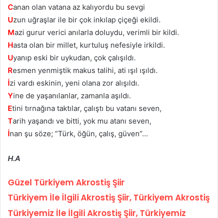
C
anan olan vatana az kalıyordu bu sevgi
U
zun uğraşlar ile bir çok inkılap çiçeği ekildi.
M
azi gurur verici anılarla doluydu, verimli bir kildi.
H
asta olan bir millet, kurtuluş nefesiyle irkildi.
U
yanıp eski bir uykudan, çok çalışıldı.
R
esmen yenmiştik makus talihi, ati ışıl ışıldı.
İ
zi vardı eskinin, yeni olana zor alışıldı.
Y
ine de yaşanılanlar, zamanla aşıldı.
E
tini tırnağına taktılar, çalıştı bu vatanı seven,
T
arih yaşandı ve bitti, yok mu atanı seven,
İ
nan şu söze; “Türk, öğün, çalış, güven”…
H.A
Güzel Türkiyem Akrostiş Şiir
Türkiyem İle İlgili Akrostiş Şiir, Türkiyem Akrostiş
Türkiyemiz İle İlgili Akrostiş Şiir, Türkiyemiz