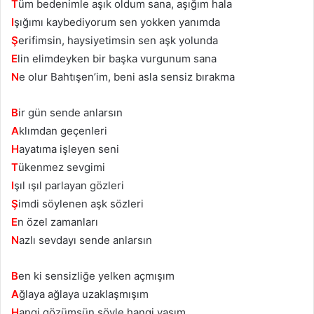
T
üm bedenimle aşık oldum sana, aşığım hala
I
şığımı kaybediyorum sen yokken yanımda
Ş
erifimsin, haysiyetimsin sen aşk yolunda
E
lin elimdeyken bir başka vurgunum sana
N
e olur Bahtışen’im, beni asla sensiz bırakma
B
ir gün sende anlarsın
A
klımdan geçenleri
H
ayatıma işleyen seni
T
ükenmez sevgimi
I
şıl ışıl parlayan gözleri
Ş
imdi söylenen aşk sözleri
E
n özel zamanları
N
azlı sevdayı sende anlarsın
B
en ki sensizliğe yelken açmışım
A
ğlaya ağlaya uzaklaşmışım
H
angi gözümsün söyle hangi yaşım