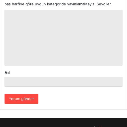
baş harfine göre uygun kategoride yayınlamaktayız. Sevgiler.
Y
o
r
u
m
*
Ad