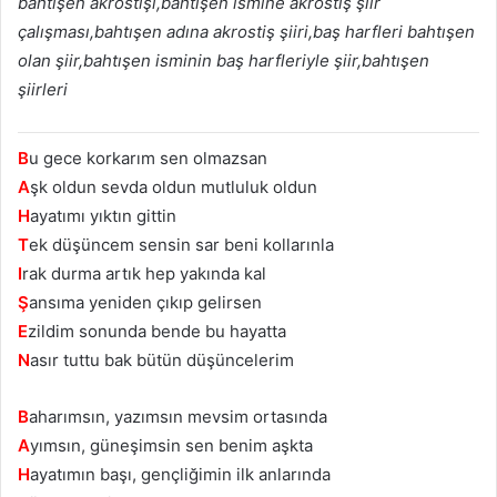
bahtışen akrostişi,bahtışen ismine akrostiş şiir
çalışması,bahtışen adına akrostiş şiiri,baş harfleri bahtışen
olan şiir,bahtışen isminin baş harfleriyle şiir,bahtışen
şiirleri
B
u gece korkarım sen olmazsan
A
şk oldun sevda oldun mutluluk oldun
H
ayatımı yıktın gittin
T
ek düşüncem sensin sar beni kollarınla
I
rak durma artık hep yakında kal
Ş
ansıma yeniden çıkıp gelirsen
E
zildim sonunda bende bu hayatta
N
asır tuttu bak bütün düşüncelerim
B
aharımsın, yazımsın mevsim ortasında
A
yımsın, güneşimsin sen benim aşkta
H
ayatımın başı, gençliğimin ilk anlarında