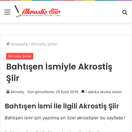
Menü
A
y
...
Anasayfa
/
Akrostiş Şiirler
Akrostiş Şiirler
Bahtışen İsmiyle Akrostiş
Şiir
Akrostiş
Son güncelleme: 05 Eylül 2019
1 dakika okuma süresi
Bahtışen İsmi İle İlgili Akrostiş Şiir
Bahtışen ismi için yazılmış en özel akrostişler bu sayfada.!