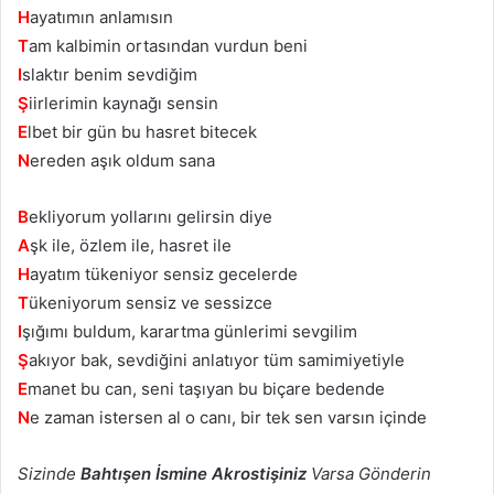
H
ayatımın anlamısın
T
am kalbimin ortasından vurdun beni
I
slaktır benim sevdiğim
Ş
iirlerimin kaynağı sensin
E
lbet bir gün bu hasret bitecek
N
ereden aşık oldum sana
B
ekliyorum yollarını gelirsin diye
A
şk ile, özlem ile, hasret ile
H
ayatım tükeniyor sensiz gecelerde
T
ükeniyorum sensiz ve sessizce
I
şığımı buldum, karartma günlerimi sevgilim
Ş
akıyor bak, sevdiğini anlatıyor tüm samimiyetiyle
E
manet bu can, seni taşıyan bu biçare bedende
N
e zaman istersen al o canı, bir tek sen varsın içinde
Sizinde
Bahtışen İsmine Akrostişiniz
Varsa Gönderin