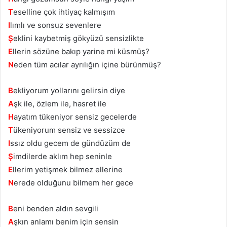
T
eselline çok ihtiyaç kalmışım
I
lımlı ve sonsuz sevenlere
Ş
eklini kaybetmiş gökyüzü sensizlikte
E
llerin sözüne bakıp yarine mi küsmüş?
N
eden tüm acılar ayrılığın içine bürünmüş?
B
ekliyorum yollarını gelirsin diye
A
şk ile, özlem ile, hasret ile
H
ayatım tükeniyor sensiz gecelerde
T
ükeniyorum sensiz ve sessizce
I
ssız oldu gecem de gündüzüm de
Ş
imdilerde aklım hep seninle
E
llerim yetişmek bilmez ellerine
N
erede olduğunu bilmem her gece
B
eni benden aldın sevgili
A
şkın anlamı benim için sensin