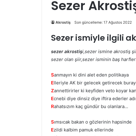
Sezer Akrosti
Akrostiş
Son güncelleme: 17 Ağustos 2022
Sezer ismiyle ilgili ak
sezer akrostiş
i,sezer ismine akrostiş şi
sezer olan şiir,sezer isminin baş harfleri
S
anmayın ki dini alet eden politikaya
E
lleriyle AK bir gelecek getirecek bura
Z
annettirirler ki keyfiden veto koyar k
E
cnebi diye dinsiz diye iftira ederler ad
R
ahatsızım kaç gündür bu olanlara…
S
ımsıcak bakan o gözlerinin hapsinde
E
zildi kalbim pamuk ellerinde