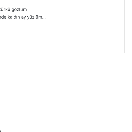
i türkü gözlüm
lede kaldın ay yüzlüm…
m