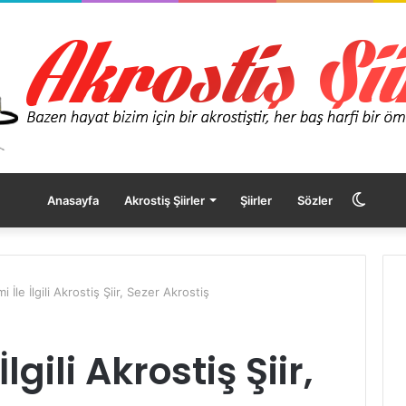
Dış
Anasayfa
Akrostiş Şiirler
Şiirler
Sözler
görü
i İle İlgili Akrostiş Şiir, Sezer Akrostiş
değişt
lgili Akrostiş Şiir,