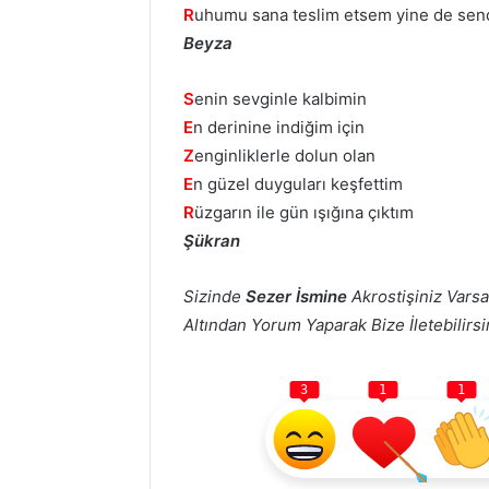
R
uhumu sana teslim etsem yine de se
Beyza
S
enin sevginle kalbimin
E
n derinine indiğim için
Z
enginliklerle dolun olan
E
n güzel duyguları keşfettim
R
üzgarın ile gün ışığına çıktım
Şükran
Sizinde
Sezer İsmine
Akrostişiniz Varsa
Altından Yorum Yaparak Bize İletebilirsin
3
1
1