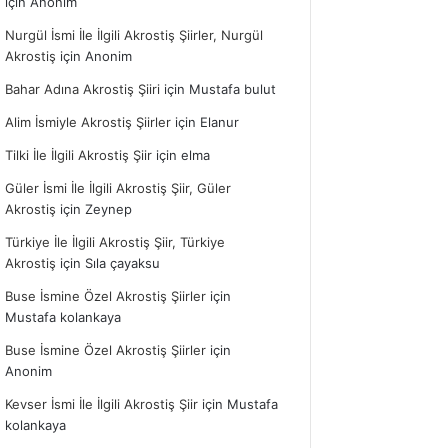
için
Anonim
Nurgül İsmi İle İlgili Akrostiş Şiirler, Nurgül
Akrostiş
için
Anonim
Bahar Adına Akrostiş Şiiri
için
Mustafa bulut
Alim İsmiyle Akrostiş Şiirler
için
Elanur
Tilki İle İlgili Akrostiş Şiir
için
elma
Güler İsmi İle İlgili Akrostiş Şiir, Güler
Akrostiş
için
Zeynep
Türkiye İle İlgili Akrostiş Şiir, Türkiye
Akrostiş
için
Sıla çayaksu
Buse İsmine Özel Akrostiş Şiirler
için
Mustafa kolankaya
Buse İsmine Özel Akrostiş Şiirler
için
Anonim
Kevser İsmi İle İlgili Akrostiş Şiir
için
Mustafa
kolankaya