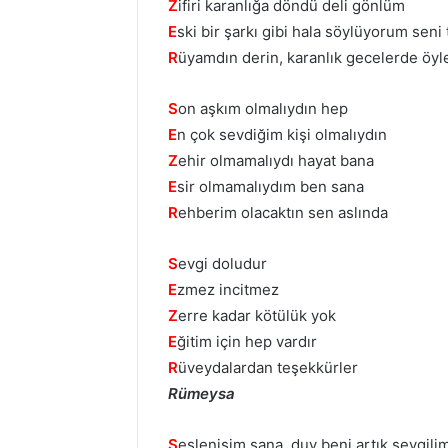
Z
ifiri karanlığa döndü deli gönlüm
E
ski bir şarkı gibi hala söylüyorum sen
R
üyamdın derin, karanlık gecelerde öy
S
on aşkım olmalıydın hep
E
n çok sevdiğim kişi olmalıydın
Z
ehir olmamalıydı hayat bana
E
sir olmamalıydım ben sana
R
ehberim olacaktın sen aslında
S
evgi doludur
E
zmez incitmez
Z
erre kadar kötülük yok
E
ğitim için hep vardır
R
üveydalardan teşekkürler
Rümeysa
S
eslenişim sana, duy beni artık sevgili