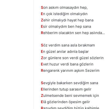
S
on askım olmasaydın hep,
E
n çok istediğim olmalıydın
Z
ehir olmalıydı hayat hep bana
E
sir olmalıydım ben hep sana
R
ehberim olacaktın sen hep aslında…
S
öz verdim sana asla bırakmam
E
n güzel anılar adınla başlar
Z
or günlere son verdi güzel sözlerin
E
vet huzur verdi bana gözlerin
R
engarenk yarınım aşkım Sezerim
S
evgiyle bakarken sevdiğim sana
E
llerinden tutup sarasım gelir
Z
ulmetsende beni sevmemek için
E
lâ gözlerinden öpesim gelir
R
azıydım sevdiğim bütün kalbimle