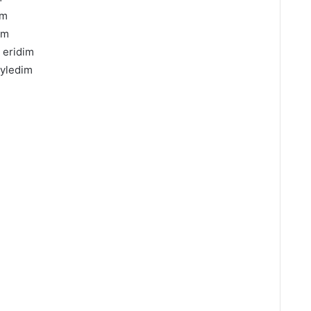
im
im
n eridim
öyledim