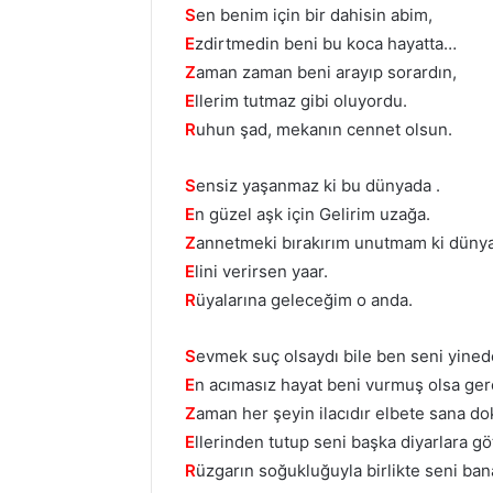
S
en benim için bir dahisin abim,
E
zdirtmedin beni bu koca hayatta…
Z
aman zaman beni arayıp sorardın,
E
llerim tutmaz gibi oluyordu.
R
uhun şad, mekanın cennet olsun.
S
ensiz yaşanmaz ki bu dünyada .
E
n güzel aşk için Gelirim uzağa.
Z
annetmeki bırakırım unutmam ki düny
E
lini verirsen yaar.
R
üyalarına geleceğim o anda.
S
evmek suç olsaydı bile ben seni yin
E
n acımasız hayat beni vurmuş olsa g
Z
aman her şeyin ilacıdır elbete sana d
E
llerinden tutup seni başka diyarlara 
R
üzgarın soğukluğuyla birlikte seni ban