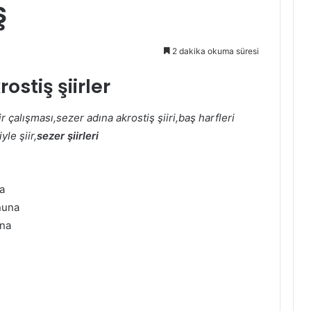
ş
2 dakika okuma süresi
rostiş şiirler
ir çalışması,sezer adına akrostiş şiiri,baş harfleri
yle şiir,
sezer şiirleri
ya
anuna
ına