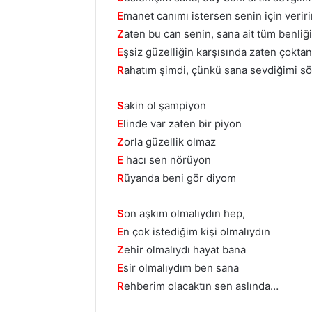
E
manet canımı istersen senin için verir
Z
aten bu can senin, sana ait tüm benliğ
E
şsiz güzelliğin karşısında zaten çokta
R
ahatım şimdi, çünkü sana sevdiğimi s
S
akin ol şampiyon
E
linde var zaten bir piyon
Z
orla güzellik olmaz
E
hacı sen nörüyon
R
üyanda beni gör diyom
S
on aşkım olmalıydın hep,
E
n çok istediğim kişi olmalıydın
Z
ehir olmalıydı hayat bana
E
sir olmalıydım ben sana
R
ehberim olacaktın sen aslında…