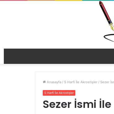
Anasayfa
/
S Harfi İle Akrostişler
/
Sezer İsm
S Harfi İle Akrostişler
Sezer İsmi İle İ