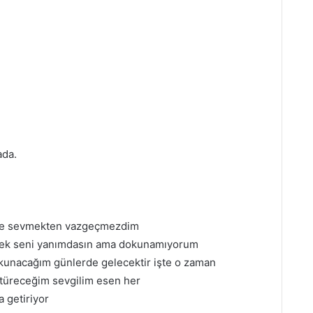
ada.
ede sevmekten vazgeçmezdim
erek seni yanımdasın ama dokunamıyorum
okunacağım günlerde gelecektir işte o zaman
götüreceğim sevgilim esen her
a getiriyor