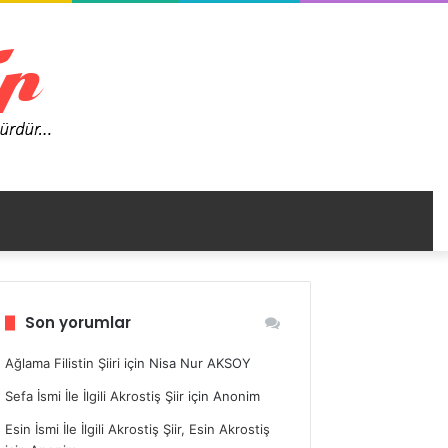
nümü
Son yorumlar
ir
Ağlama Filistin Şiiri
için
Nisa Nur AKSOY
Sefa İsmi İle İlgili Akrostiş Şiir
için
Anonim
Esin İsmi İle İlgili Akrostiş Şiir, Esin Akrostiş