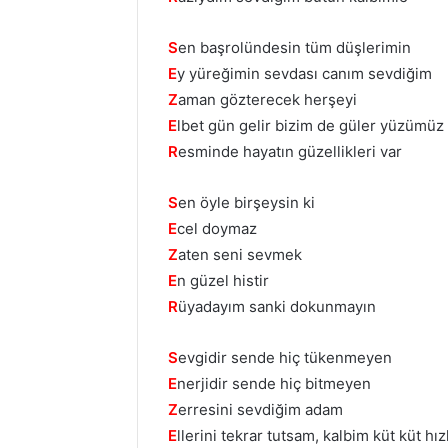
S
en başrolündesin tüm düşlerimin
E
y yüreğimin sevdası canım sevdiğim
Z
aman gözterecek herşeyi
E
lbet gün gelir bizim de güler yüzümüz
R
esminde hayatın güzellikleri var
S
en öyle birşeysin ki
E
cel doymaz
Z
aten seni sevmek
E
n güzel histir
R
üyadayım sanki dokunmayın
S
evgidir sende hiç tükenmeyen
E
nerjidir sende hiç bitmeyen
Z
erresini sevdiğim adam
E
llerini tekrar tutsam, kalbim küt küt hızl