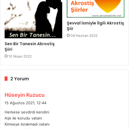
Şevval İsmiyle İlgili Akrostiş
Şiir
09 Haziran 2022
Sen Bir Tanesin Akrostiş
Şiiri
10 Nisan 2022
2 Yorum
d
Hüseyin Kuzucu
e
15 Ağustos 2021, 12:44
d
Herkese sevdirdi kendini
i
Aşk ile korudu vatanı
k
Kimseye bırakmadı vatanı
i