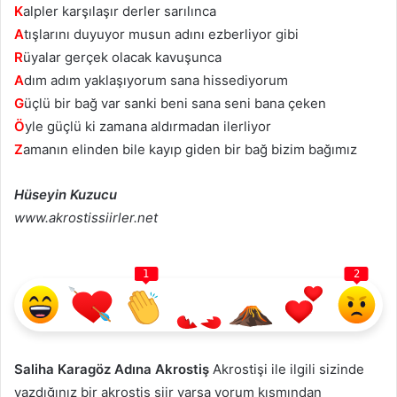
K
alpler karşılaşır derler sarılınca
A
tışlarını duyuyor musun adını ezberliyor gibi
R
üyalar gerçek olacak kavuşunca
A
dım adım yaklaşıyorum sana hissediyorum
G
üçlü bir bağ var sanki beni sana seni bana çeken
Ö
yle güçlü ki zamana aldırmadan ilerliyor
Z
amanın elinden bile kayıp giden bir bağ bizim bağımız
Hüseyin Kuzucu
www.akrostissiirler.net
1
2
Saliha Karagöz Adına Akrostiş
Akrostişi ile ilgili sizinde
yazdığınız bir akrostiş şiir varsa yorum kısmından