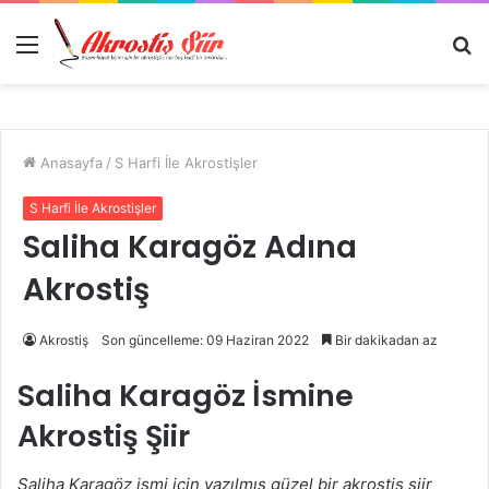
Menü
A
y
...
Anasayfa
/
S Harfi İle Akrostişler
S Harfi İle Akrostişler
Saliha Karagöz Adına
Akrostiş
Akrostiş
Son güncelleme: 09 Haziran 2022
Bir dakikadan az
Saliha Karagöz İsmine
Akrostiş Şiir
Saliha Karagöz ismi için yazılmış güzel bir akrostiş şiir