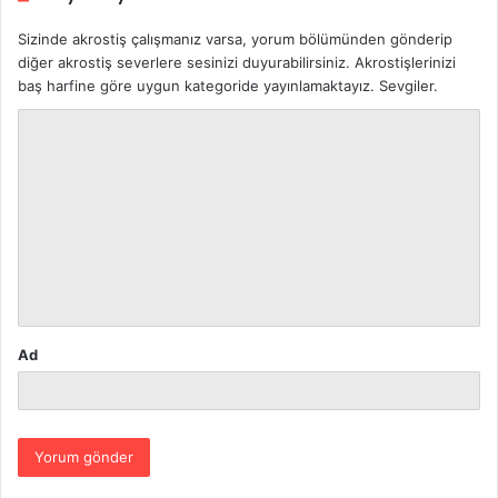
Sizinde akrostiş çalışmanız varsa, yorum bölümünden gönderip
diğer akrostiş severlere sesinizi duyurabilirsiniz. Akrostişlerinizi
baş harfine göre uygun kategoride yayınlamaktayız. Sevgiler.
Y
o
r
u
m
*
Ad