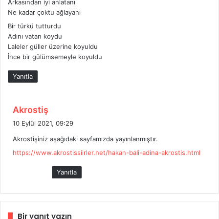
Arkasından iyi anlatanı
:
Ne kadar çoktu ağlayanı
Bir türkü tutturdu
Adını vatan koydu
Laleler güller üzerine koyuldu
İnce bir gülümsemeyle koyuldu
Yanıtla
d
Akrostiş
e
10 Eylül 2021, 09:29
d
Akrostişiniz aşağıdaki sayfamızda yayınlanmıştır.
i
https://www.akrostissiirler.net/hakan-bali-adina-akrostis.html
k
i
Yanıtla
:
Bir yanıt yazın