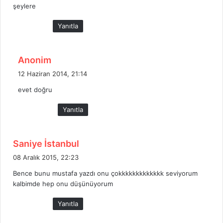
şeylere
i
:
Yanıtla
d
Anonim
e
12 Haziran 2014, 21:14
d
evet doğru
i
k
Yanıtla
i
:
d
Saniye İstanbul
e
08 Aralık 2015, 22:23
d
Bence bunu mustafa yazdı onu çokkkkkkkkkkkkk seviyorum
i
kalbimde hep onu düşünüyorum
k
i
Yanıtla
: