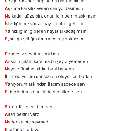
S
evgi ırmakları hep senin üstüne aksın
A
şkıma karşılık veren can yoldaşımsın
N
e kadar güzelsin, onun için benim aşkımsın
İ
stediğin ne varsa, hayat onları getirsin
Y
alnızlığımı gideren hayat arkadaşımsın
E
şsiz güzelliğin ömrünce hiç solmasın
S
ebebsiz sevdim seni ben
A
nsızın çıktın karsıma birşey diyemeden
N
eydi günahım aldın beni benden
İ
tiraf ediyorum sensizken ölüyor bu beden
Y
anıyorum aşkından ilacım sadece sen
E
zberledim adını illede sen illede sen
S
üründürecem ben seni
A
llah belanı verdi
N
edense hiç sevmedi
İ
nci tanesi gibiydi