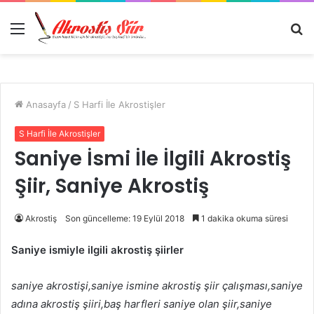
Menü
A
y
...
Anasayfa
/
S Harfi İle Akrostişler
S Harfi İle Akrostişler
Saniye İsmi İle İlgili Akrostiş
Şiir, Saniye Akrostiş
Akrostiş
Son güncelleme: 19 Eylül 2018
1 dakika okuma süresi
Saniye ismiyle ilgili akrostiş şiirler
saniye akrostişi,saniye ismine akrostiş şiir çalışması,saniye
adına akrostiş şiiri,baş harfleri saniye olan şiir,saniye