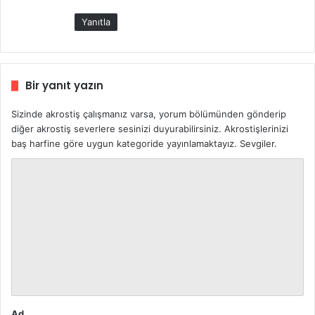
:
Yanıtla
Bir yanıt yazın
Sizinde akrostiş çalışmanız varsa, yorum bölümünden gönderip
diğer akrostiş severlere sesinizi duyurabilirsiniz. Akrostişlerinizi
baş harfine göre uygun kategoride yayınlamaktayız. Sevgiler.
Y
o
r
u
m
*
Ad