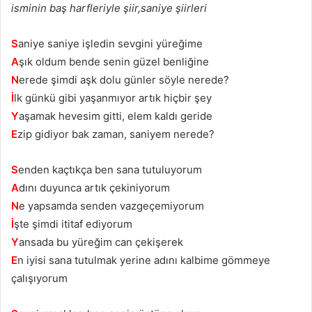
isminin baş harfleriyle şiir,saniye şiirleri
S
aniye saniye işledin sevgini yüreğime
A
şık oldum bende senin güzel benliğine
N
erede şimdi aşk dolu günler söyle nerede?
İ
lk günkü gibi yaşanmıyor artık hiçbir şey
Y
aşamak hevesim gitti, elem kaldı geride
E
zip gidiyor bak zaman, saniyem nerede?
S
enden kaçtıkça ben sana tutuluyorum
A
dını duyunca artık çekiniyorum
N
e yapsamda senden vazgeçemiyorum
İ
şte şimdi ititaf ediyorum
Y
ansada bu yüreğim can çekişerek
E
n iyisi sana tutulmak yerine adını kalbime gömmeye
çalışıyorum