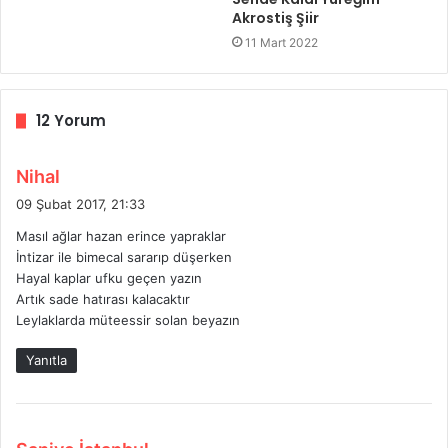
Akrostiş Şiir
11 Mart 2022
12 Yorum
d
Nihal
e
09 Şubat 2017, 21:33
d
Masıl ağlar hazan erince yapraklar
i
İntizar ile bimecal sararıp düşerken
k
Hayal kaplar ufku geçen yazın
i
Artık sade hatırası kalacaktır
:
Leylaklarda müteessir solan beyazın
Yanıtla
d