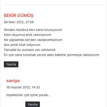
:
d
BEKİR GÜMÜŞ
e
09 Mart 2012, 21:56
d
Senden kactıkca ben sana tutuluyorum
i
Adını duyunca artık cekınıyorum
k
Ne yapsamda senden vazqecemıyorum
i
İşte şimdi ititaf ediyorum
:
Yansada bu yureqım can cekıserek
En ıyısı sana tutulmak yerıne adını kalbıme qommeye calısıyorum
Yanıtla
d
saniye
e
18 Haziran 2012, 14:33
d
teşekkürler çok işime yaradı…
i
k
Yanıtla