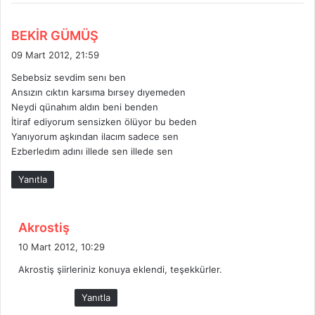
d
BEKİR GÜMÜŞ
e
09 Mart 2012, 21:59
d
Sebebsiz sevdim senı ben
i
Ansızın cıktın karsıma bırsey dıyemeden
k
Neydi qünahım aldın beni benden
i
İtiraf ediyorum sensizken ölüyor bu beden
:
Yanıyorum aşkından ilacım sadece sen
Ezberledım adını illede sen illede sen
Yanıtla
d
Akrostiş
e
10 Mart 2012, 10:29
d
Akrostiş şiirleriniz konuya eklendi, teşekkürler.
i
k
Yanıtla
i