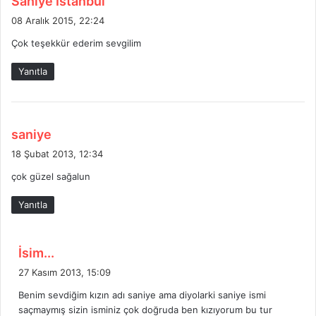
Saniye İstanbul
e
08 Aralık 2015, 22:24
d
Çok teşekkür ederim sevgilim
i
k
Yanıtla
i
:
d
saniye
e
18 Şubat 2013, 12:34
d
çok güzel sağalun
i
k
Yanıtla
i
:
d
İsim...
e
27 Kasım 2013, 15:09
d
Benim sevdiğim kızın adı saniye ama diyolarki saniye ismi
i
saçmaymış sizin isminiz çok doğruda ben kızıyorum bu tur
k