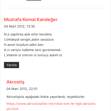
i
:
d
Mustafa Kemal Kandeğer
e
04 Mart 2012, 13:30
d
N.e yaptinsa asik ettin kendine
i
I.cimdeydi sevgin,askin sessizce
k
H.asret koydum adini ben
i
A.ci veriyor kalbime seni gorememek
:
L.imanim ol omrum ol sonsuz askim ol
Yanıtla
d
Akrostiş
e
04 Mart 2012, 22:01
d
Akrostişiniz aşağıdaki linkte yayınlandı, teşekkürler.
i
https://www.akrostissiirler.net/nihal-ismi-ile-ilgili-akrostis-
k
siir.html
i