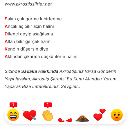
www.akrostissiirler.net
S
akın çok görme kibirlenme
A
ncak aç bilir açın halini
D
ilenci deyip aşağılama
A
llah bilir gerçek halini
K
endin düşersin diye
A
klından çıkarma düşkünlerin halini
Sizinde
Sadaka Hakkında
Akrostişiniz Varsa Gönderin
Yayınlayalım, Akrostiş Şiirinizi Bu Konu Altından Yorum
Yaparak Bize İletebilirsiniz. Sevgiler..
1
1