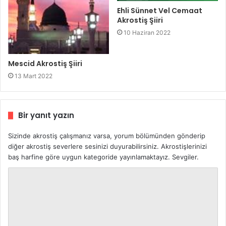
Ehli Sünnet Vel Cemaat
Akrostiş Şiiri
10 Haziran 2022
Mescid Akrostiş Şiiri
13 Mart 2022
Bir yanıt yazın
Sizinde akrostiş çalışmanız varsa, yorum bölümünden gönderip
diğer akrostiş severlere sesinizi duyurabilirsiniz. Akrostişlerinizi
baş harfine göre uygun kategoride yayınlamaktayız. Sevgiler.
Y
o
r
u