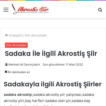
Menü
A
y
...
Anasayfa
/
Dini Akrostişler
Dini Akrostişler
Sadaka İle İlgili Akrostiş Şiir
Mehmet Ali Sevinçtekin
Son güncelleme: 11 Mart 2022
Bir dakikadan az
Sadakayla ilgili Akrostiş Şiirler
sadaka akrostiş
i,sadaka akrostiş şiir çalışması,sadaka
akrostiş şiiri,baş harfleri sadaka olan şiir,sadaka baş