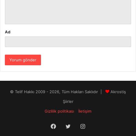
m
*
Ad
© Telif Hakkı 2009 - 2026, Tüm Hakları Saklıdır |
Akrostiş
Şiirler
Gizlilik politikası
İletişim
Facebook
Twitter
Instagram