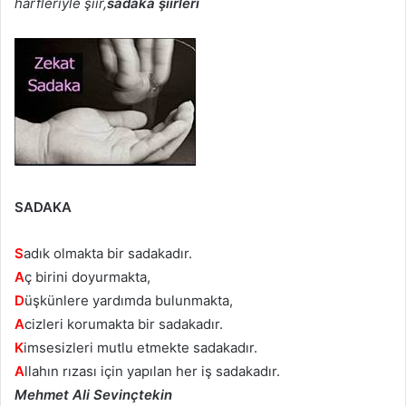
harfleriyle şiir,
sadaka şiirleri
SADAKA
S
adık olmakta bir sadakadır.
A
ç birini doyurmakta,
D
üşkünlere yardımda bulunmakta,
A
cizleri korumakta bir sadakadır.
K
imsesizleri mutlu etmekte sadakadır.
A
llahın rızası için yapılan her iş sadakadır.
Mehmet Ali Sevinçtekin