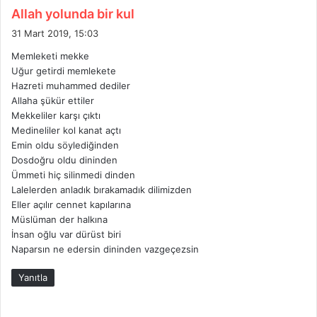
d
Allah yolunda bir kul
e
31 Mart 2019, 15:03
d
Memleketi mekke
i
Uğur getirdi memlekete
k
Hazreti muhammed dediler
i
Allaha şükür ettiler
:
Mekkeliler karşı çıktı
Medineliler kol kanat açtı
Emin oldu söylediğinden
Dosdoğru oldu dininden
Ümmeti hiç silinmedi dinden
Lalelerden anladık bırakamadık dilimizden
Eller açılır cennet kapılarına
Müslüman der halkına
İnsan oğlu var dürüst biri
Naparsın ne edersin dininden vazgeçezsin
Yanıtla