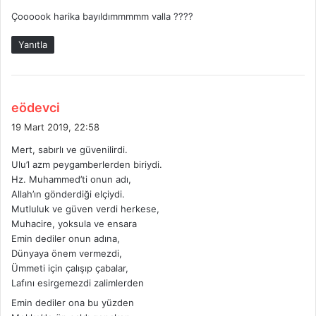
d
Çoooook harika bayıldımmmmm valla ????
i
k
Yanıtla
i
:
d
eödevci
e
19 Mart 2019, 22:58
d
Mert, sabırlı ve güvenilirdi.
i
Ulu’l azm peygamberlerden biriydi.
k
Hz. Muhammed’ti onun adı,
i
Allah’ın gönderdiği elçiydi.
:
Mutluluk ve güven verdi herkese,
Muhacire, yoksula ve ensara
Emin dediler onun adına,
Dünyaya önem vermezdi,
Ümmeti için çalışıp çabalar,
Lafını esirgemezdi zalimlerden
Emin dediler ona bu yüzden