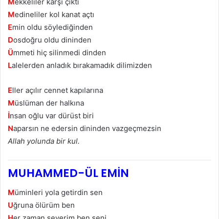
M
ekkeliler karşı çıktı
M
edineliler kol kanat açtı
E
min oldu söylediğinden
D
osdoğru oldu dininden
Ü
mmeti hiç silinmedi dinden
L
alelerden anladık bırakamadık dilimizden
E
ller açılır cennet kapılarına
M
üslüman der halkına
İ
nsan oğlu var dürüst biri
N
aparsın ne edersin dininden vazgeçmezsin
Allah yolunda bir kul.
MUHAMMED-ÜL EMİN
M
üminleri yola getirdin sen
U
ğruna ölürüm ben
H
er zaman severim ben seni