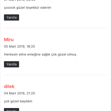
d
çooook güzel teşekkür ederim
i
k
Yanıtla
i
:
d
Miru
e
05 Mart 2019, 18:20
d
Herkesin eline emeğine saģlık çok güzel olmuş
i
k
Yanıtla
i
:
d
dilek
e
04 Mart 2019, 21:20
d
çok güzel bayıldım
i
k