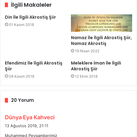
İlgili Makaleler
Din İle İlgili Akrostiş Şiir
01 Kasım 2018
Namaz İle İlgili Akrostiş Şiir,
Namaz Akrostiş
19 Nisan 2022
Efendimiz İle İlgili Akrostiş
Meleklere İman İle İlgili
Şiir
Akrostiş Şiir
08 Kasım 2018
12 Ekim 2018
20 Yorum
d
Dünya Eya Kahveci
e
13 Ağustos 2019, 21:11
d
Muhammed Peygamberimiz