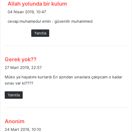
d
Allah yolunda bir kulum
e
04 Nisan 2019, 10:47
d
cevap:muhamedul emin : güvenilir muhammed
i
k
Yanıtla
i
:
d
Gerek yok??
e
27 Mart 2019, 22:57
d
Müko ya hayatımı kurtardı En azından sınavlara çalışıcam o kadar
i
sınav var ki????
k
i
Yanıtla
:
d
Anonim
e
24 Mart 2019, 10:10