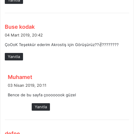
Yanıtla
i
:
d
Buse kodak
e
04 Mart 2019, 20:42
d
ÇoOoK Teşekkür ederim Akrostiş için Görüşürüz??✌????????
i
k
Yanıtla
i
:
d
Muhamet
e
03 Nisan 2019, 20:11
d
Bence de bu sayfa çoooooook güzel
i
k
Yanıtla
i
:
d
defne