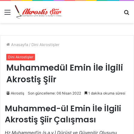
Menü
A
y
...
Anasayfa
/
Dini Akrostişler
Dini Akrostişler
Muhammedül Emin İle İlgili
Akrostiş Şiir
Akrostiş
Son güncelleme: 06 Nisan 2022
1 dakika okuma süresi
Muhammed-ül Emin İle İlgili
Akrostiş Şiir Çalışması
Hz.Muhammed’in (s.a.v.) Dürüst ve Güvenilir Oluşunu