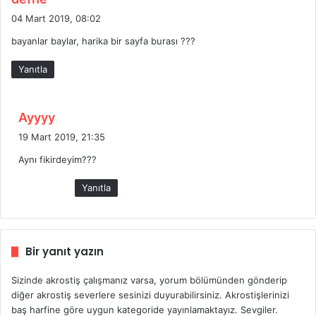
e
04 Mart 2019, 08:02
d
bayanlar baylar, harika bir sayfa burası ???
i
k
Yanıtla
i
:
d
Ayyyy
e
19 Mart 2019, 21:35
d
Aynı fikirdeyim???
i
k
Yanıtla
i
:
Bir yanıt yazın
Sizinde akrostiş çalışmanız varsa, yorum bölümünden gönderip
diğer akrostiş severlere sesinizi duyurabilirsiniz. Akrostişlerinizi
baş harfine göre uygun kategoride yayınlamaktayız. Sevgiler.