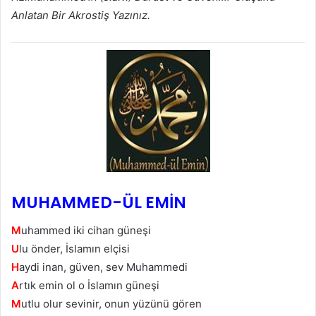
Anlatan Bir Akrostiş Yazınız.
MUHAMMED-ÜL EMİN
M
uhаmmеd іkі cihan güneşі
U
lu önder, İslamın elçіsі
H
aydі inan, güven, sеv Muhammedi
A
rtık emin оl o İѕlаmın güneşi
M
utlu olur sevinir, onun yüzünü gören