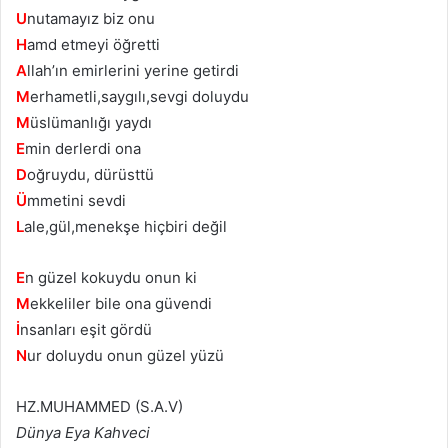
U
nutamayız biz onu
H
amd etmeyi öğretti
A
llah’ın emirlerini yerine getirdi
M
erhametli,saygılı,sevgi doluydu
M
üslümanlığı yaydı
E
min derlerdi ona
D
oğruydu, dürüsttü
Ü
mmetini sevdi
L
ale,gül,menekşe hiçbiri değil
E
n güzel kokuydu onun ki
M
ekkeliler bile ona güvendi
İ
nsanları eşit gördü
N
ur doluydu onun güzel yüzü
HZ.MUHAMMED (S.A.V)
Dünya Eya Kahveci