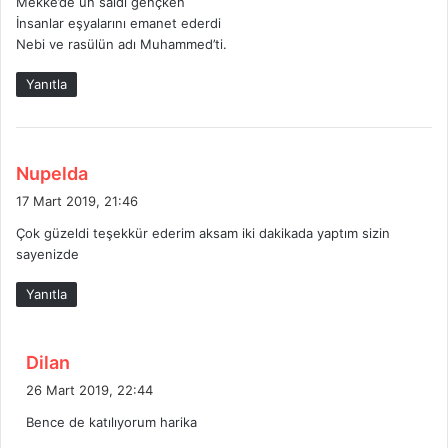
Mekke’de ün saldı gençken
İnsanlar eşyalarını emanet ederdi
Nebi ve rasülün adı Muhammed’ti.
Yanıtla
d
Nupelda
e
17 Mart 2019, 21:46
d
Çok güzeldi teşekkür ederim aksam iki dakikada yaptım sizin
i
sayenizde
k
i
Yanıtla
:
d
Dilan
e
26 Mart 2019, 22:44
d
Bence de katılıyorum harika
i