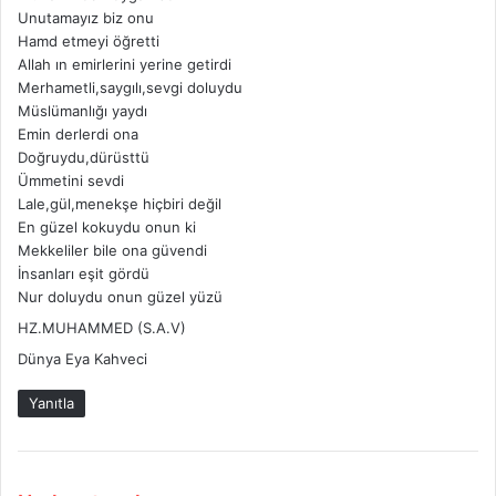
i
Unutamayız biz onu
k
Hamd etmeyi öğretti
i
Allah ın emirlerini yerine getirdi
:
Merhametli,saygılı,sevgi doluydu
Müslümanlığı yaydı
Emin derlerdi ona
Doğruydu,dürüsttü
Ümmetini sevdi
Lale,gül,menekşe hiçbiri değil
En güzel kokuydu onun ki
Mekkeliler bile ona güvendi
İnsanları eşit gördü
Nur doluydu onun güzel yüzü
HZ.MUHAMMED (S.A.V)
Dünya Eya Kahveci
Yanıtla