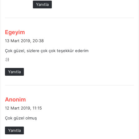
k
Yanıtla
i
:
d
Egeyim
e
13 Mart 2019, 20:38
d
Çok güzel, sizlere çok çok teşekkür ederim
i
:))
k
i
Yanıtla
:
d
Anonim
e
12 Mart 2019, 11:15
d
Çok güzel olmuş
i
k
Yanıtla
i