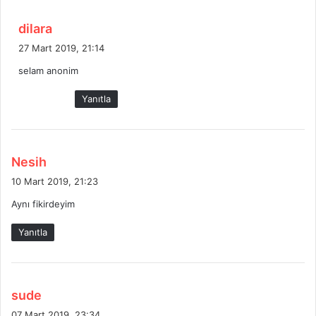
:
d
dilara
e
27 Mart 2019, 21:14
d
selam anonim
i
k
Yanıtla
i
:
d
Nesih
e
10 Mart 2019, 21:23
d
Aynı fikirdeyim
i
k
Yanıtla
i
:
d
sude
e
07 Mart 2019, 23:34