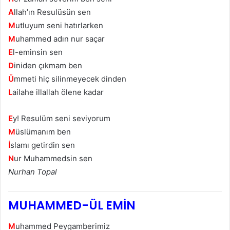
A
llah’ın Resulüsün sen
M
utluyum seni hatırlarken
M
uhammed adın nur saçar
E
l-eminsin sen
D
iniden çıkmam ben
Ü
mmeti hiç silinmeyecek dinden
L
ailahe illallah ölene kadar
E
y! Resulüm seni seviyorum
M
üslümanım ben
İ
slamı getirdin sen
N
ur Muhammedsin sen
Nurhan Topal
MUHAMMED-ÜL EMİN
M
uhammed Peygamberimiz