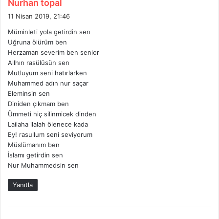
d
Nurhan topal
e
11 Nisan 2019, 21:46
d
Müminleti yola getirdin sen
i
Uğruna ölürüm ben
k
Herzaman severim ben senior
i
Allhın rasülüsün sen
:
Mutluyum seni hatırlarken
Muhammed adın nur saçar
Eleminsin sen
Diniden çıkmam ben
Ümmeti hiç silinmicek dinden
Lailaha ilalah ölenece kada
Ey! rasullum seni seviyorum
Müslümanım ben
İslamı getirdin sen
Nur Muhammedsin sen
Yanıtla