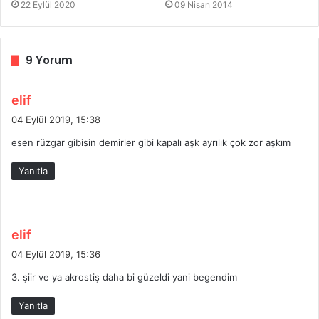
22 Eylül 2020
09 Nisan 2014
9 Yorum
d
elif
e
04 Eylül 2019, 15:38
d
esen rüzgar gibisin demirler gibi kapalı aşk ayrılık çok zor aşkım
i
k
Yanıtla
i
:
d
elif
e
04 Eylül 2019, 15:36
d
3. şiir ve ya akrostiş daha bi güzeldi yani begendim
i
k
Yanıtla
i