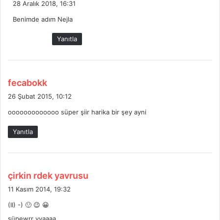
28 Aralık 2018, 16:31
d
Benimde adım Nejla
i
k
Yanıtla
i
:
d
fecabokk
e
26 Şubat 2015, 10:12
d
ooooooooooooo süper şiir harika bir şey ayni
i
k
Yanıtla
i
:
d
çirkin rdek yavrusu
e
11 Kasım 2014, 19:32
d
(II) -) 🙂 😉 😀
i
süpewrr yyaaaa
k