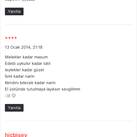
i
Yanıtla
:
d
****
e
13 Ocak 2014, 21:18
d
Melekler kadar masum
i
Edebi uykulsr kadar tatlı
k
leylekler kadar güzel
i
İsmi kadar narin
:
Kendını bılecek kadar narin
El üstünde tutulmaya layıksın sevgilimm
::)) 🙂
Yanıtla
d
hiçbişey