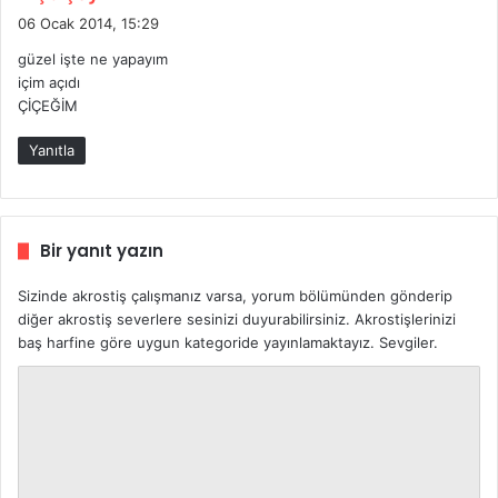
e
06 Ocak 2014, 15:29
d
güzel işte ne yapayım
i
içim açıdı
k
ÇİÇEĞİM
i
:
Yanıtla
Bir yanıt yazın
Sizinde akrostiş çalışmanız varsa, yorum bölümünden gönderip
diğer akrostiş severlere sesinizi duyurabilirsiniz. Akrostişlerinizi
baş harfine göre uygun kategoride yayınlamaktayız. Sevgiler.
Y
o
r
u