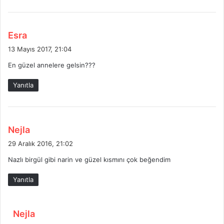
:
d
Esra
e
13 Mayıs 2017, 21:04
d
En güzel annelere gelsin???
i
k
Yanıtla
i
:
d
Nejla
e
29 Aralık 2016, 21:02
d
Nazlı birgül gibi narin ve güzel kısmını çok beğendim
i
k
Yanıtla
i
:
d
Nejla
e