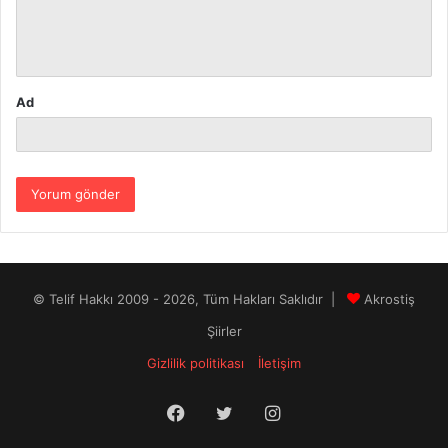
m
*
Ad
© Telif Hakkı 2009 - 2026, Tüm Hakları Saklıdır |
Akrostiş
Şiirler
Gizlilik politikası
İletişim
Facebook
Twitter
Instagram