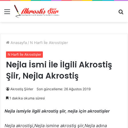
Menü
A
y
...
Anasayfa
/
N Harfi İle Akrostişler
N Harfi İle Akrostişler
Nejla İsmi İle İlgili Akrostiş
Şiir, Nejla Akrostiş
Akrostiş Şiirler
Son güncelleme: 26 Ağustos 2019
1 dakika okuma süresi
Nejla ismiyle ilgili akrostiş şiir, nejla için akrostişler
Nejla akrostişi,Nejla ismine akrostiş şiir,Nejla adına