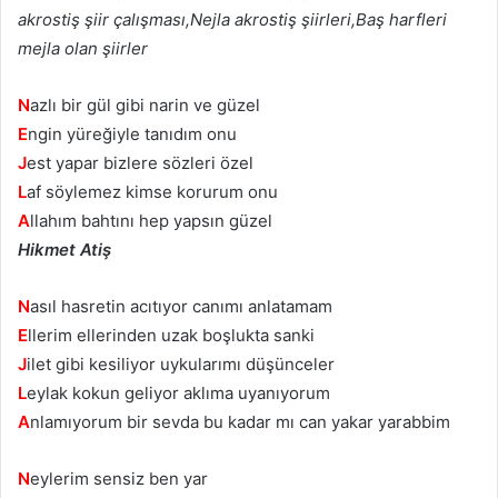
akrostiş şiir çalışması,Nejla akrostiş şiirleri,Baş harfleri
mejla olan şiirler
N
azlı bir gül gibi narin ve güzel
E
ngin yüreğiyle tanıdım onu
J
est yapar bizlere sözleri özel
L
af söylemez kimse korurum onu
A
llahım bahtını hep yapsın güzel
Hikmet Atiş
N
asıl hasretin acıtıyor canımı anlatamam
E
llerim ellerinden uzak boşlukta sanki
J
ilet gibi kesiliyor uykularımı düşünceler
L
eylak kokun geliyor aklıma uyanıyorum
A
nlamıyorum bir sevda bu kadar mı can yakar yarabbim
N
eylerim sensiz ben yar