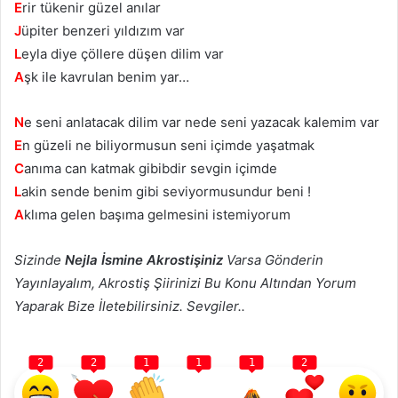
E
rir tükenir güzel anılar
J
üpiter benzeri yıldızım var
L
eyla diye çöllere düşen dilim var
A
şk ile kavrulan benim yar…
N
e seni anlatacak dilim var nede seni yazacak kalemim var
E
n güzeli ne biliyormusun seni içimde yaşatmak
C
anıma can katmak gibibdir sevgin içimde
L
akin sende benim gibi seviyormusundur beni !
A
klıma gelen başıma gelmesini istemiyorum
Sizinde
Nejla İsmine Akrostişiniz
Varsa Gönderin
Yayınlayalım, Akrostiş Şiirinizi Bu Konu Altından Yorum
Yaparak Bize İletebilirsiniz. Sevgiler..
2
2
1
1
1
2