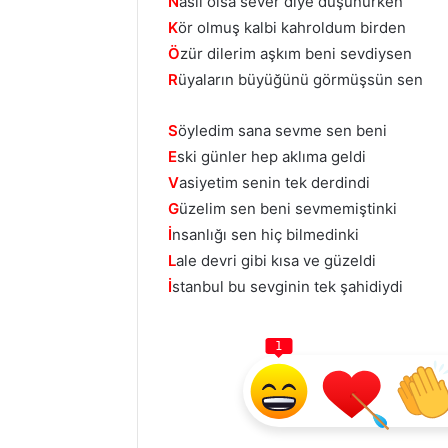
N
asıl olsa sever diye düşünürken
K
ör olmuş kalbi kahroldum birden
Ö
zür dilerim aşkım beni sevdiysen
R
üyaların büyüğünü görmüşsün sen
S
öyledim sana sevme sen beni
E
ski günler hep aklıma geldi
V
asiyetim senin tek derdindi
G
üzelim sen beni sevmemiştinki
İ
nsanlığı sen hiç bilmedinki
L
ale devri gibi kısa ve güzeldi
İ
stanbul bu sevginin tek şahidiydi
1