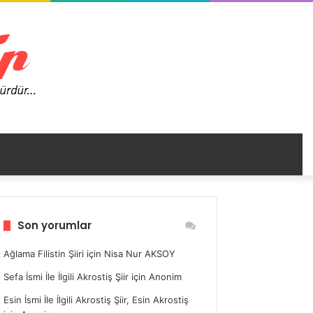
nümü
Son yorumlar
ir
Ağlama Filistin Şiiri
için
Nisa Nur AKSOY
Sefa İsmi İle İlgili Akrostiş Şiir
için
Anonim
Esin İsmi İle İlgili Akrostiş Şiir, Esin Akrostiş