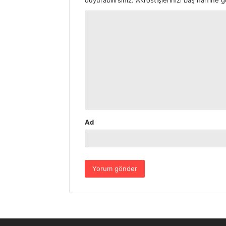
Y
o
r
u
m
*
Ad