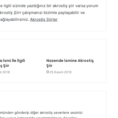
le ilgili sizinde yazdığınız bir akrostiş şiir varsa yorum
rostiş Şiiri
çalışmanızı bizimle paylaşabilir ve
Sağlayabilirsiniz.
Akrostiş Şiirler
İsmi İle İlgili
Nazende İsmine Akrostiş
ş Şiir
Şiir
ül 2018
25 Kasım 2018
ümünden gönderip diğer akrostiş severlere sesinizi
 göre uygun kategoride yayınlamaktayız. Sevgiler.