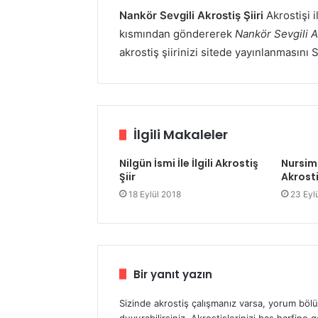
Nankör Sevgili Akrostiş Şiiri
Akrostişi i
kısmından göndererek
Nankör Sevgili Ak
akrostiş şiirinizi sitede yayınlanmasını 
İlgili Makaleler
Nilgün İsmi İle İlgili Akrostiş
Nursima 
Şiir
Akrosti
18 Eylül 2018
23 Eyl
Bir yanıt yazın
Sizinde akrostiş çalışmanız varsa, yorum böl
duyurabilirsiniz. Akrostişlerinizi baş harfine