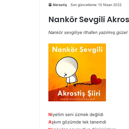
Akrostiş
Son güncelleme: 10 Nisan 2022
Nankör Sevgili Akrosti
Nankör sevgiliye ithafen yazılmış güzel b
N
iyetim seni üzmek değildi
A
şkım gözümde tek tanemdi