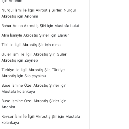
için
Anonim
Nurgül İsmi İle İlgili Akrostiş Şiirler, Nurgül
Akrostiş
için
Anonim
Bahar Adına Akrostiş Şiiri
için
Mustafa bulut
Alim İsmiyle Akrostiş Şiirler
için
Elanur
Tilki İle İlgili Akrostiş Şiir
için
elma
Güler İsmi İle İlgili Akrostiş Şiir, Güler
Akrostiş
için
Zeynep
Türkiye İle İlgili Akrostiş Şiir, Türkiye
Akrostiş
için
Sıla çayaksu
Buse İsmine Özel Akrostiş Şiirler
için
Mustafa kolankaya
Buse İsmine Özel Akrostiş Şiirler
için
Anonim
Kevser İsmi İle İlgili Akrostiş Şiir
için
Mustafa
kolankaya