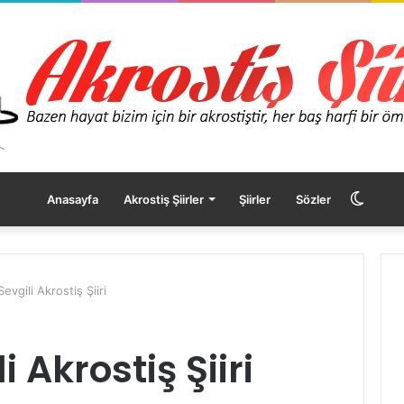
Dış
Anasayfa
Akrostiş Şiirler
Şiirler
Sözler
görü
evgili Akrostiş Şiiri
değişt
 Akrostiş Şiiri