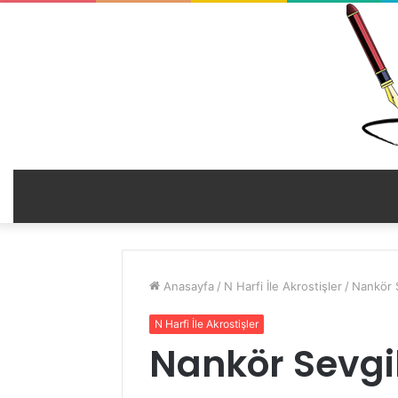
Anasayfa
/
N Harfi İle Akrostişler
/
Nankör S
N Harfi İle Akrostişler
Nankör Sevgili