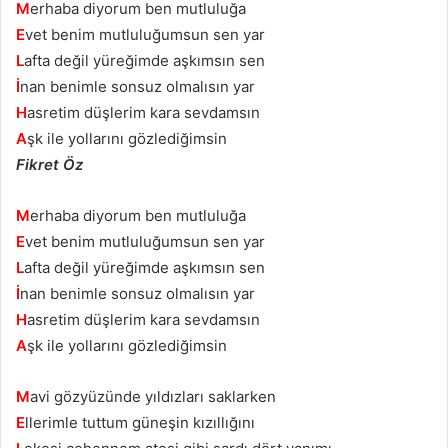
M
erhaba diyorum ben mutluluğa
E
vet benim mutluluğumsun sen yar
L
afta değil yüreğimde aşkımsın sen
İ
nan benimle sonsuz olmalısın yar
H
asretim düşlerim kara sevdamsın
A
şk ile yollarını gözlediğimsin
Fikret Öz
M
erhaba diyorum ben mutluluğa
E
vet benim mutluluğumsun sen yar
L
afta değil yüreğimde aşkımsın sen
İ
nan benimle sonsuz olmalısın yar
H
asretim düşlerim kara sevdamsın
A
şk ile yollarını gözlediğimsin
M
avi gözyüzünde yıldızları saklarken
E
llerimle tuttum güneşin kızıllığını