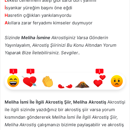
L
ekesi cehennem ateşi gibi sardı dört yanımı
İ
syankar yüreğim başını öne eğdi
H
asretin çığlıkları yankılanıyordu
A
kıllara zarar feryadımı kimseler duymuyor
Sizinde
Meliha İsmine
Akrostişiniz Varsa Gönderin
Yayınlayalım, Akrostiş Şiirinizi Bu Konu Altından Yorum
Yaparak Bize İletebilirsiniz. Sevgiler..
1
1
1
Meliha İsmi İle İlgili Akrostiş Şiir, Meliha Akrostiş
Akrostişi
ile ilgili sizinde yazdığınız bir akrostiş şiir varsa yorum
kısmından göndererek
Meliha İsmi İle İlgili Akrostiş Şiir,
Meliha Akrostiş
çalışmanızı bizimle paylaşabilir ve akrostiş