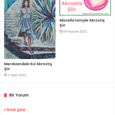
Mücella İsmiyle Akrostiş
Şiir
09 Haziran 2022
Merdivendeki Kız Akrostiş
Şiir
11 Mart 2022
Bir Yorum
d
ı love you
e