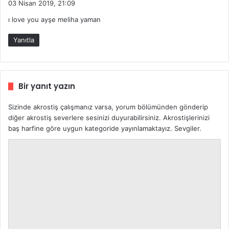
03 Nisan 2019, 21:09
d
ı love you ayşe meliha yaman
i
k
Yanıtla
i
:
Bir yanıt yazın
Sizinde akrostiş çalışmanız varsa, yorum bölümünden gönderip
diğer akrostiş severlere sesinizi duyurabilirsiniz. Akrostişlerinizi
baş harfine göre uygun kategoride yayınlamaktayız. Sevgiler.
Y
o
r
u
m
*