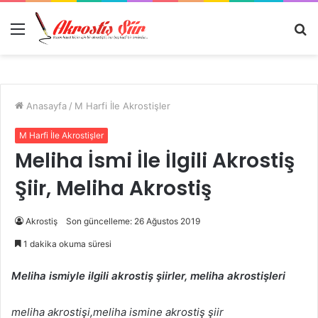
Menü
A
y
...
Anasayfa
/
M Harfi İle Akrostişler
M Harfi İle Akrostişler
Meliha İsmi İle İlgili Akrostiş
Şiir, Meliha Akrostiş
Akrostiş
Son güncelleme: 26 Ağustos 2019
1 dakika okuma süresi
Meliha ismiyle ilgili akrostiş şiirler, meliha akrostişleri
meliha akrostişi,meliha ismine akrostiş şiir