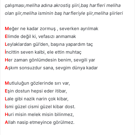
çalışması,meliha adına akrostiş şiiri,baş harfleri meliha
olan şiir,meliha isminin baş harfleriyle şiir,meliha şiirleri
M
eğer ne kadar zormuş , severken ayrılmak
E
limde değil ki, vefasızı anmamak
L
eylaklardan gül’den, başına yapardım taç
İ
ncittin seven kalbi, ele ettin muhtaç
H
er zaman gönlümdesin benim, sevgili yar
A
şkım sonsuzdur sana, sevgim dünya kadar
M
utluluğun gözlerinde sırı var,
E
şin dostun hepsi eder itibar,
L
ale gibi nazik narin çok kibar,
İ
smi güzel cismi güzel kibar dost.
H
uri misin melek misin bilinmez,
A
llah nasip etmeyince görülmez.