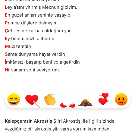
L
eyla’sını yitirmiş Mecnun gibiyim.
E
n güzel anları seninle yaşayıp
P
embe düşlere dalmışım
Ç
ehresine kurban olduğum yar
E
y benim nazlı dilberim
M
ucizemdin
S
ahte dünyama hayat verdin
İ
mkânsızı başarıp beni yola getirdin
N
irvanam seni seviyorum.
Kelepçemsin Akrostiş Şiiri
Akrostişi ile ilgili sizinde
yazdığınız bir akrostiş şiir varsa yorum kısmından