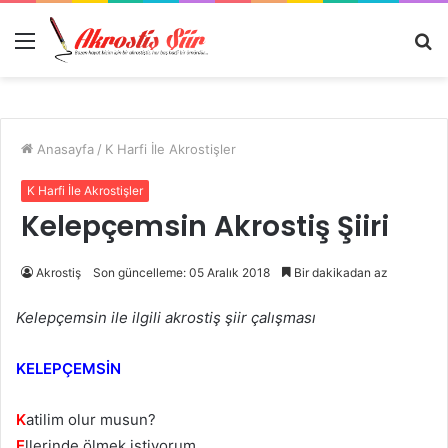
Menü
A
y
...
Anasayfa
/
K Harfi İle Akrostişler
K Harfi İle Akrostişler
Kelepçemsin Akrostiş Şiiri
Akrostiş
Son güncelleme: 05 Aralık 2018
Bir dakikadan az
Kelepçemsin ile ilgili akrostiş şiir çalışması
KELEPÇEMSİN
K
atilim olur musun?
E
llerinde ölmek istiyorum