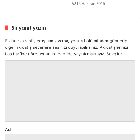
15 Haziran 2015
Bir yanıt yazın
Sizinde akrostiş çalışmanız varsa, yorum bölümünden gönderip
diğer akrostiş severlere sesinizi duyurabilirsiniz. Akrostişlerinizi
baş harfine göre uygun kategoride yayınlamaktayız. Sevgiler.
Y
o
r
u
m
*
Ad