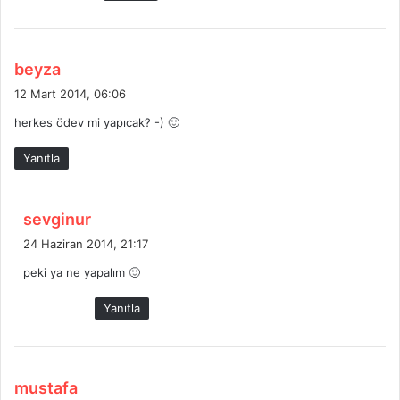
:
d
beyza
e
12 Mart 2014, 06:06
d
herkes ödev mi yapıcak? -) 🙂
i
k
Yanıtla
i
:
d
sevginur
e
24 Haziran 2014, 21:17
d
peki ya ne yapalım 🙂
i
k
Yanıtla
i
:
d
mustafa