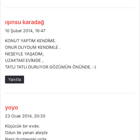
d
ışınsu karadağ
e
10 Şubat 2014, 16:47
d
KONUT YAPTIM KENDİME.
i
ONUR DUYDUM KENDİMLE .
k
NEŞEYLE YAŞADIM,
i
UZAKTAKİ EVİMDE ,
:
TATLI TATLI DURUYOR GÖZÜMÜN ÖNÜNDE. -)
Yanıtla
d
yoyo
e
23 Ocak 2014, 20:20
d
Küçücük bir evde.
i
Odun ile yanan ateşte
k
Nasıl durmayıski orda