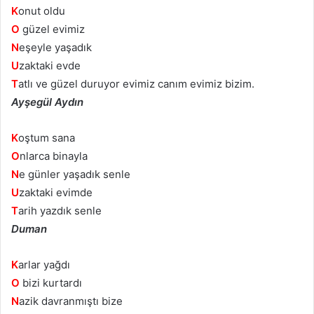
K
onut oldu
O
güzel evimiz
N
eşeyle yaşadık
U
zaktaki evde
T
atlı ve güzel duruyor evimiz canım evimiz bizim.
Ayşegül Aydın
K
oştum sana
O
nlarca binayla
N
e günler yaşadık senle
U
zaktaki evimde
T
arih yazdık senle
Duman
K
arlar yağdı
O
bizi kurtardı
N
azik davranmıştı bize