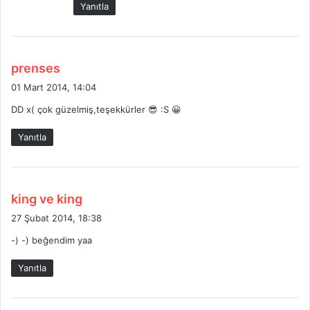
Yanıtla
i
:
d
prenses
e
01 Mart 2014, 14:04
d
DD x( çok güzelmiş,teşekkürler 😎 :S 😀
i
k
Yanıtla
i
:
d
king ve king
e
27 Şubat 2014, 18:38
d
-) -) beğendim yaa
i
k
Yanıtla
i
: