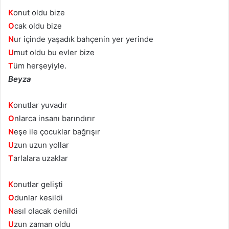
K
onut oldu bize
O
cak oldu bize
N
ur içinde yaşadık bahçenin yer yerinde
U
mut oldu bu evler bize
T
üm herşeyiyle.
Beyza
K
onutlar yuvadır
O
nlarca insanı barındırır
N
eşe ile çocuklar bağrışır
U
zun uzun yollar
T
arlalara uzaklar
K
onutlar gelişti
O
dunlar kesildi
N
asıl olacak denildi
U
zun zaman oldu