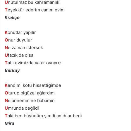
U
nutulmaz bu kahramanlık
T
eşekkür ederim canım evim
Kraliçe
K
onutlar yapılır
O
nur duyulur
N
e zaman istersek
U
facık da olsa
T
atlı evimizde yatar oynarız
Berkay
K
endimi kötü hissettiğimde
O
turup bigüzel ağlardım
N
e annemin ne babamın
U
mrunda değildi
T
aki ben büyüdüm şimdi anldılar beni
Mira