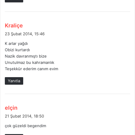
i
:
d
Kraliçe
e
23 Şubat 2014, 15:46
d
K arlar yağdı
i
Obizi kurtardı
k
Nazik davranmıştı bize
i
Unutulmaz bu kahramanlık
:
Teşekkür ederim canım evim
Yanıtla
d
elçin
e
21 Şubat 2014, 18:50
d
çok güzeldi begendim
i
k