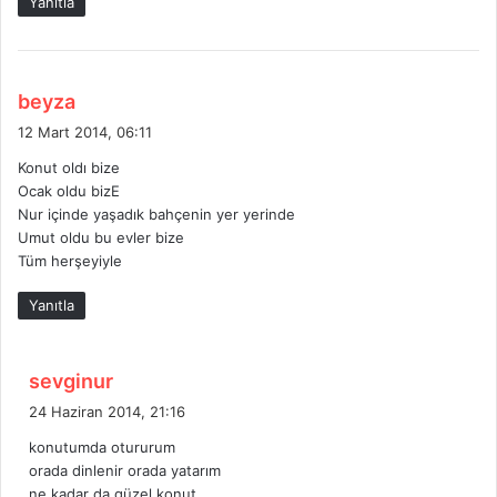
Yanıtla
:
d
beyza
e
12 Mart 2014, 06:11
d
Konut oldı bize
i
Ocak oldu bizE
k
Nur içinde yaşadık bahçenin yer yerinde
i
Umut oldu bu evler bize
:
Tüm herşeyiyle
Yanıtla
d
sevginur
e
24 Haziran 2014, 21:16
d
konutumda otururum
i
orada dinlenir orada yatarım
k
ne kadar da güzel konut