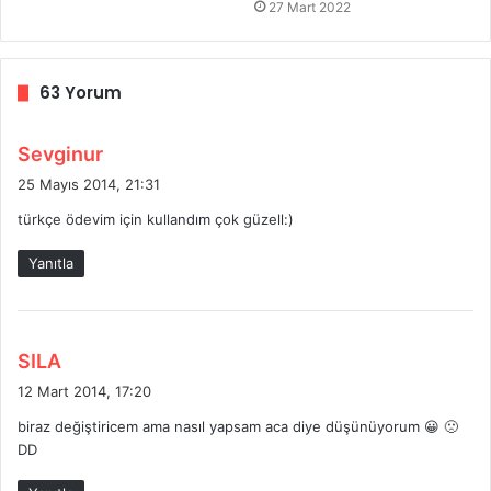
27 Mart 2022
63 Yorum
d
Sevginur
e
25 Mayıs 2014, 21:31
d
türkçe ödevim için kullandım çok güzell:)
i
k
Yanıtla
i
:
d
SILA
e
12 Mart 2014, 17:20
d
biraz değiştiricem ama nasıl yapsam aca diye düşünüyorum 😀 🙁
i
DD
k
i