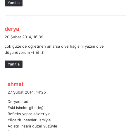
Yanıtla
i
:
d
derya
e
20 Şubat 2014, 16:39
d
çok güzelde öğretmen anlarsa diye hagisini yazim diye
i
düşünüyorum -) 😀 :))
k
i
Yanıtla
:
d
ahmet
e
27 Şubat 2014, 14:25
d
Deryadır adı
i
Eski isimler gibi değil
k
Refleks yapar sözleriyle
i
Yüceltir insanları ismiyle
:
Ağlatır insanı güzel yüzüyle