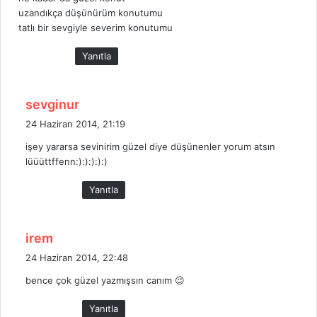
i
uzandıkça düşünürüm konutumu
:
tatlı bir sevgiyle severim konutumu
Yanıtla
d
sevginur
e
24 Haziran 2014, 21:19
d
işey yararsa sevinirim güzel diye düşünenler yorum atsın
i
lüüüttffenn:):):):):)
k
i
Yanıtla
:
d
irem
e
24 Haziran 2014, 22:48
d
bence çok güzel yazmışsın canım 😉
i
k
Yanıtla
i