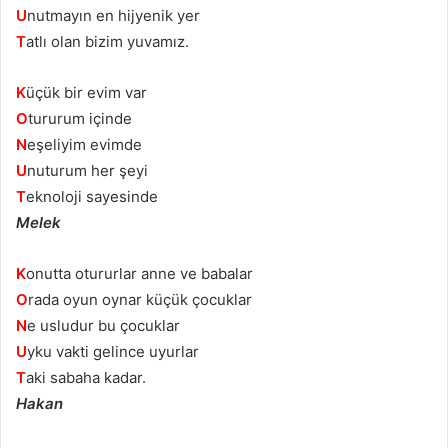
U
nutmayın en hijyenik yer
T
atlı olan bizim yuvamız.
K
üçük bir evim var
O
tururum içinde
N
eşeliyim evimde
U
nuturum her şeyi
T
eknoloji sayesinde
Melek
K
onutta otururlar anne ve babalar
O
rada oyun oynar küçük çocuklar
N
e usludur bu çocuklar
U
yku vakti gelince uyurlar
T
aki sabaha kadar.
Hakan