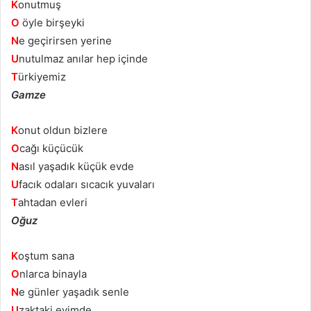
K
onutmuş
O
öyle birşeyki
N
e geçirirsen yerine
U
nutulmaz anılar hep içinde
T
ürkiyemiz
Gamze
K
onut oldun bizlere
O
cağı küçücük
N
asıl yaşadık küçük evde
U
facık odaları sıcacık yuvaları
T
ahtadan evleri
Oğuz
K
oştum sana
O
nlarca binayla
N
e günler yaşadık senle
U
zaktaki evimde