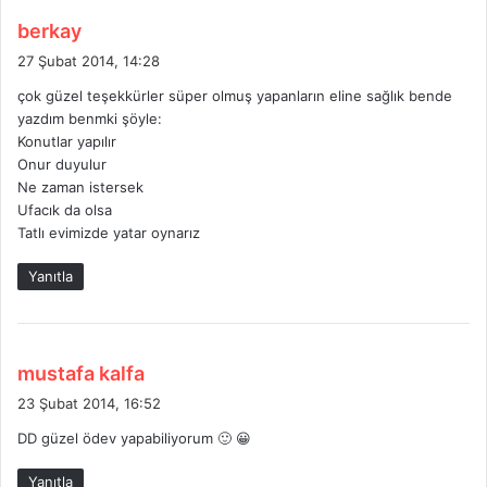
d
berkay
e
27 Şubat 2014, 14:28
d
çok güzel teşekkürler süper olmuş yapanların eline sağlık bende
i
yazdım benmki şöyle:
k
Konutlar yapılır
i
Onur duyulur
:
Ne zaman istersek
Ufacık da olsa
Tatlı evimizde yatar oynarız
Yanıtla
d
mustafa kalfa
e
23 Şubat 2014, 16:52
d
DD güzel ödev yapabiliyorum 🙂 😀
i
k
Yanıtla