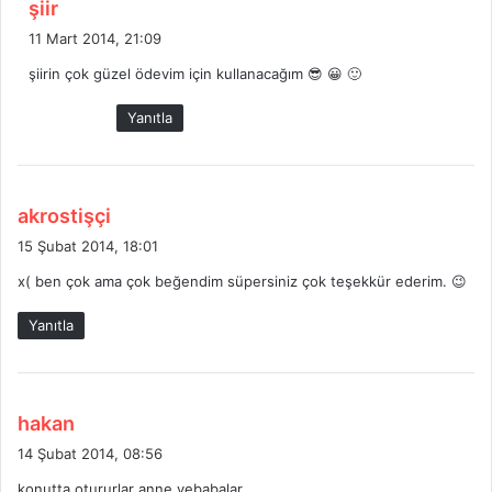
d
şiir
e
11 Mart 2014, 21:09
d
şiirin çok güzel ödevim için kullanacağım 😎 😀 🙂
i
k
Yanıtla
i
:
d
akrostişçi
e
15 Şubat 2014, 18:01
d
x( ben çok ama çok beğendim süpersiniz çok teşekkür ederim. 😉
i
k
Yanıtla
i
:
d
hakan
e
14 Şubat 2014, 08:56
d
konutta otururlar anne vebabalar