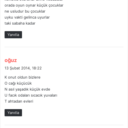
i
orada oyun oynar küçük çocuklar
k
ne usludur bu çocuklar
i
uyku vakti gelinca uyurlar
:
taki sabaha kadar
Yanıtla
d
oğuz
e
13 Şubat 2014, 18:22
d
K onut oldun bizlere
i
O cağı küçücük
k
N asıl yaşadık küçük evde
i
U facık odaları sıcacık yuvaları
:
T ahtadan evleri
Yanıtla