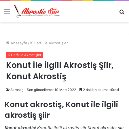
Menü
A
y
...
Anasayfa
/
K Harfi İle Akrostişler
K Harfi İle Akrostişler
Konut İle İlgili Akrostiş Şiir,
Konut Akrostiş
Akrostiş
Son güncelleme: 10 Mart 2022
2 dakika okuma süresi
Konut akrostiş,
Konut ile ilgili
akrostiş şiir
Konut akrostiş
i,Konutla ilgili akrostiş şiir,Konut akrostiş şiir