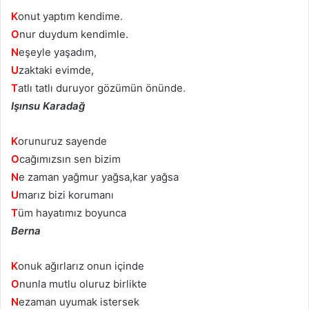
K
onut yaptım kendime.
O
nur duydum kendimle.
N
eşeyle yaşadım,
U
zaktaki evimde,
T
atlı tatlı duruyor gözümün önünde.
Işınsu Karadağ
K
orunuruz sayende
O
cağımızsın sen bizim
N
e zaman yağmur yağsa,kar yağsa
U
marız bizi korumanı
T
üm hayatımız boyunca
Berna
K
onuk ağırlarız onun içinde
O
nunla mutlu oluruz birlikte
N
ezaman uyumak istersek