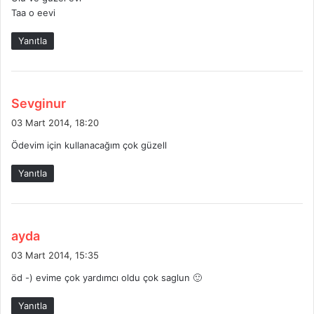
Taa o eevi
Yanıtla
d
Sevginur
e
03 Mart 2014, 18:20
d
Ödevim için kullanacağım çok güzell
i
k
Yanıtla
i
:
d
ayda
e
03 Mart 2014, 15:35
d
öd -) evime çok yardımcı oldu çok saglun 🙂
i
k
Yanıtla
i