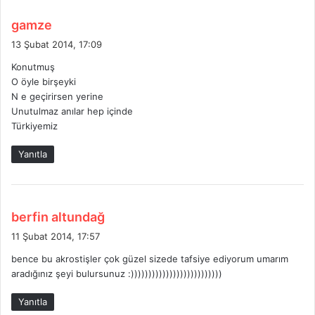
d
gamze
e
13 Şubat 2014, 17:09
d
Konutmuş
i
O öyle birşeyki
k
N e geçirirsen yerine
i
Unutulmaz anılar hep içinde
:
Türkiyemiz
Yanıtla
d
berfin altundağ
e
11 Şubat 2014, 17:57
d
bence bu akrostişler çok güzel sizede tafsiye ediyorum umarım
i
aradığınız şeyi bulursunuz :))))))))))))))))))))))))))
k
i
Yanıtla
: