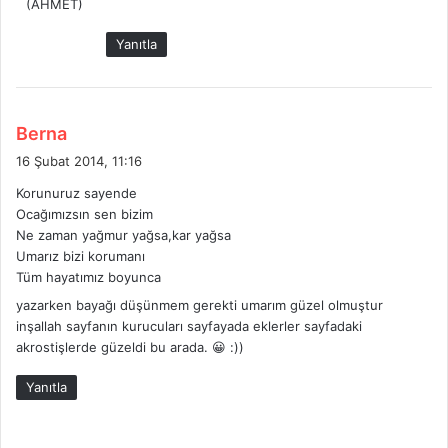
(AHMET)
Yanıtla
d
Berna
e
16 Şubat 2014, 11:16
d
Korunuruz sayende
i
Ocağımızsın sen bizim
k
Ne zaman yağmur yağsa,kar yağsa
i
Umarız bizi korumanı
:
Tüm hayatımız boyunca
yazarken bayağı düşünmem gerekti umarım güzel olmuştur
inşallah sayfanın kurucuları sayfayada eklerler sayfadaki
akrostişlerde güzeldi bu arada. 😀 :))
Yanıtla