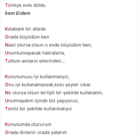
T
ürkiye evle doldu
İrem Erdem
K
alabalık bir ailede
O
rada büyüdüm ben
N
asıl olursa olsun o evde büyüdüm ben,
U
nuntulmayacak hatıralarla,
T
uttum anıların ellerinden…
K
onutumuzu iyi kullanmalıyız,
O
nu iyi kullanamazsak,kotu şeyler cıkar.
N
e olursa olsun tertipli bir şekilde kullanalım,
U
nutmayalım içinde biz yaşıyoruz,
T
emiz bir şekilde kullanmalıyız
K
onutumda otururum
O
rada dinlenir orada yatarım