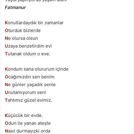
Fatmanur
K
onutlardaydık bir zamanlar
O
turduk bizlerde
N
e olursa olsun
U
zaya benzetirdim evi
T
utanak oldum o eve.
K
ondum sana otururum içinde
O
cağımızdın sen benim
N
e günler yaşadık senle
U
nutamıyorum seni
T
ahtımız güzel evimiz.
K
üçücük bir evde.
O
dun ile yanan ateşte
N
asıl durmayızki orda