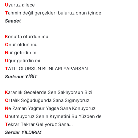
U
yuruz ailece
T
ahmin değil gerçekleri buluruz onun içinde
Saadet
K
onutta oturdun mu
O
nur oldun mu
N
ur getirdin mi
U
ğur getirdin mi
T
ATLI OLURSUN BUNLARI YAPARSAN
Sudenur YİĞİT
K
aranlık Gecelerde Sen Saklıyorsun Bizi
O
rtalık Soğuduğunda Sana Sığınıyoruz.
N
e Zaman Yağmur Yağsa Sana Konuyoruz
U
nutmuyoruz Senin Kıymetini Bu Yüzden de
T
ekrar Tekrar Geliyoruz Sana…
Serdar YILDIRIM