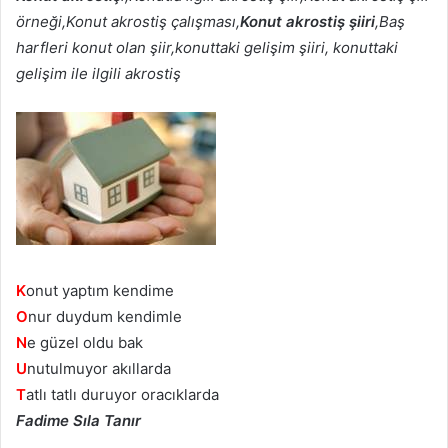
örneği,Konut akrostiş çalışması,
Konut akrostiş şiiri
,Baş
harfleri konut olan şiir,konuttaki gelişim şiiri, konuttaki
gelişim ile ilgili akrostiş
K
onut yaptım kendime
O
nur duydum kendimle
N
e güzel oldu bak
U
nutulmuyor akıllarda
T
atlı tatlı duruyor oracıklarda
Fadime Sıla Tanır