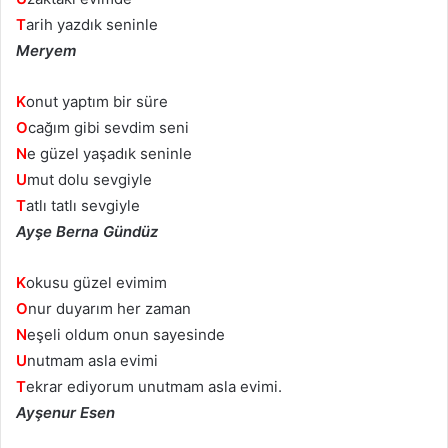
T
arih yazdık seninle
Meryem
K
onut yaptım bir süre
O
cağım gibi sevdim seni
N
e güzel yaşadık seninle
U
mut dolu sevgiyle
T
atlı tatlı sevgiyle
Ayşe Berna Gündüz
K
okusu güzel evimim
O
nur duyarım her zaman
N
eşeli oldum onun sayesinde
U
nutmam asla evimi
T
ekrar ediyorum unutmam asla evimi.
Ayşenur Esen