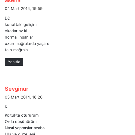
asena
e
04 Mart 2014, 19:59
d
DD
i
konuttaki gelişim
k
okadar az ki
i
normal insanlar
:
uzun mağralarda yaşardı
ta o mağrala
Yanıtla
d
Sevginur
e
03 Mart 2014, 18:26
d
K.
i
Koltukta otururum
k
Orda düşünürüm
i
Nasıl yapmışlar acaba
:
Ulu ve güzel evi