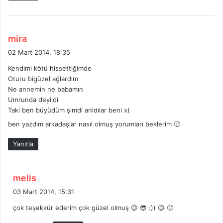
:
d
mira
e
02 Mart 2014, 18:35
d
Kendimi kötü hissettiğimde
i
Oturu bigüzel ağlardım
k
Ne annemin ne babamın
i
Umrunda deyildi
:
Taki ben büyüdüm şimdi anldılar beni x(
ben yazdım arkadaşlar nasıl olmuş yorumları beklerim 🙂
Yanıtla
d
melis
e
03 Mart 2014, 15:31
d
çok teşekkür ederim çok güzel olmuş 😉 😎 :)) 😉 🙂
i
k