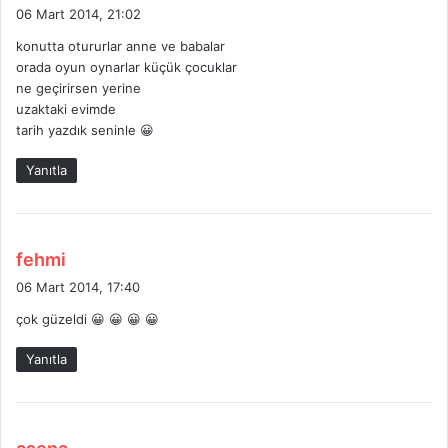
e
06 Mart 2014, 21:02
d
konutta otururlar anne ve babalar
i
orada oyun oynarlar küçük çocuklar
k
ne geçirirsen yerine
i
uzaktaki evimde
:
tarih yazdık seninle 😀
Yanıtla
d
fehmi
e
06 Mart 2014, 17:40
d
çok güzeldi 😀 😀 😀 😀
i
k
Yanıtla
i
:
d