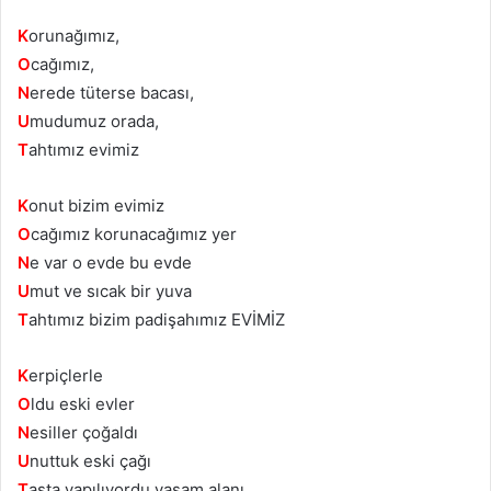
K
orunağımız,
O
cağımız,
N
erede tüterse bacası,
U
mudumuz orada,
T
ahtımız evimiz
K
onut bizim evimiz
O
cağımız korunacağımız yer
N
e var o evde bu evde
U
mut ve sıcak bir yuva
T
ahtımız bizim padişahımız EVİMİZ
K
erpiçlerle
O
ldu eski evler
N
esiller çoğaldı
U
nuttuk eski çağı
T
aşta yapılıyordu yaşam alanı