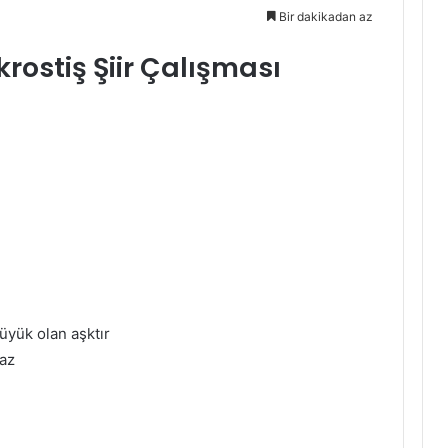
Bir dakikadan az
krostiş Şiir Çalışması
üyük olan aşktır
maz