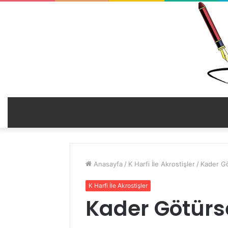
Anasayfa
/
K Harfi İle Akrostişler
/
Kader Gö
K Harfi İle Akrostişler
Kader Götürse 