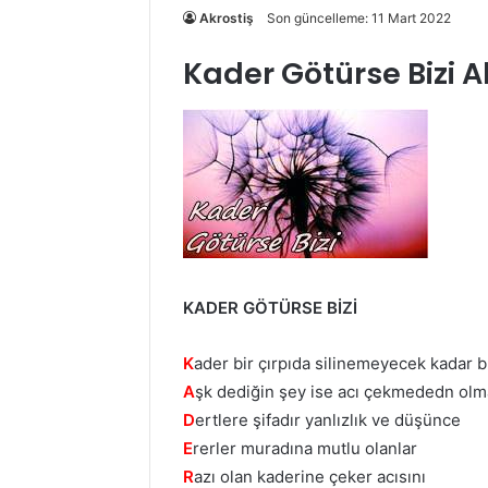
Akrostiş
Son güncelleme: 11 Mart 2022
Kader Götürse Bizi A
KADER GÖTÜRSE BİZİ
K
ader bir çırpıda silinemeyecek kadar b
A
şk dediğin şey ise acı çekmededn ol
D
ertlere şifadır yanlızlık ve düşünce
E
rerler muradına mutlu olanlar
R
azı olan kaderine çeker acısını