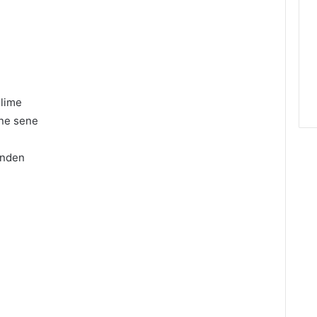
elime
ene sene
ünden