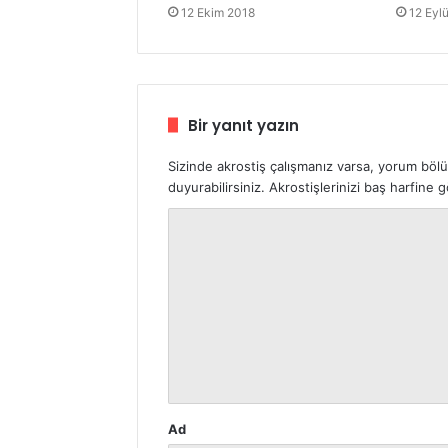
12 Ekim 2018
12 Eyl
Bir yanıt yazın
Sizinde akrostiş çalışmanız varsa, yorum böl
duyurabilirsiniz. Akrostişlerinizi baş harfine
Y
o
r
u
m
*
Ad