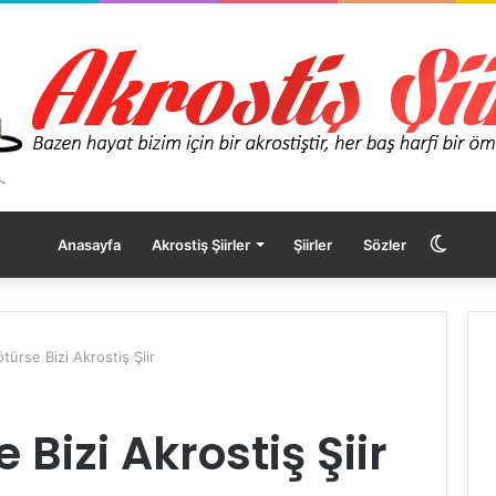
Dış
Anasayfa
Akrostiş Şiirler
Şiirler
Sözler
görü
türse Bizi Akrostiş Şiir
değişt
Bizi Akrostiş Şiir