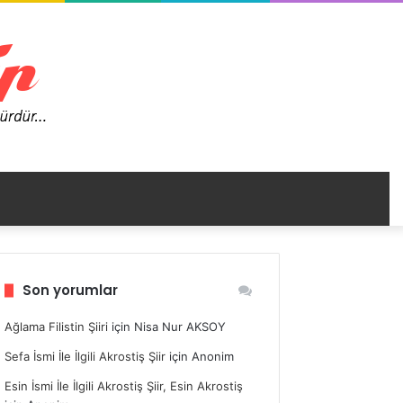
nümü
Son yorumlar
ir
Ağlama Filistin Şiiri
için
Nisa Nur AKSOY
Sefa İsmi İle İlgili Akrostiş Şiir
için
Anonim
Esin İsmi İle İlgili Akrostiş Şiir, Esin Akrostiş