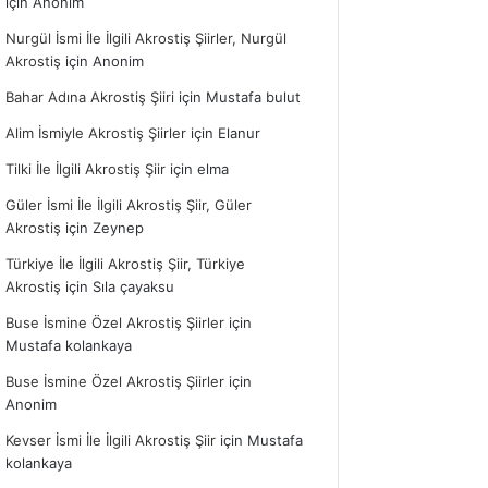
için
Anonim
Nurgül İsmi İle İlgili Akrostiş Şiirler, Nurgül
Akrostiş
için
Anonim
Bahar Adına Akrostiş Şiiri
için
Mustafa bulut
Alim İsmiyle Akrostiş Şiirler
için
Elanur
Tilki İle İlgili Akrostiş Şiir
için
elma
Güler İsmi İle İlgili Akrostiş Şiir, Güler
Akrostiş
için
Zeynep
Türkiye İle İlgili Akrostiş Şiir, Türkiye
Akrostiş
için
Sıla çayaksu
Buse İsmine Özel Akrostiş Şiirler
için
Mustafa kolankaya
Buse İsmine Özel Akrostiş Şiirler
için
Anonim
Kevser İsmi İle İlgili Akrostiş Şiir
için
Mustafa
kolankaya