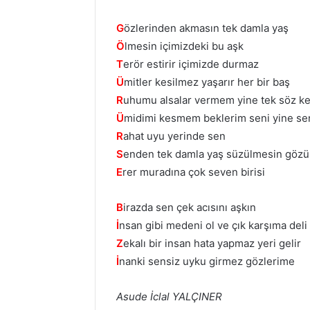
G
özlerinden akmasın tek damla yaş
Ö
lmesin içimizdeki bu aşk
T
erör estirir içimizde durmaz
Ü
mitler kesilmez yaşarır her bir baş
R
uhumu alsalar vermem yine tek söz k
Ü
midimi kesmem beklerim seni yine s
R
ahat uyu yerinde sen
S
enden tek damla yaş süzülmesin göz
E
rer muradına çok seven birisi
B
irazda sen çek acısını aşkın
İ
nsan gibi medeni ol ve çık karşıma deli
Z
ekalı bir insan hata yapmaz yeri gelir
İ
nanki sensiz uyku girmez gözlerime
Asude İclal YALÇINER