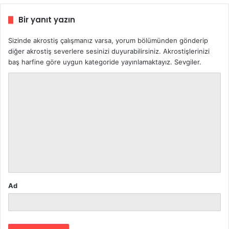
Bir yanıt yazın
Sizinde akrostiş çalışmanız varsa, yorum bölümünden gönderip
diğer akrostiş severlere sesinizi duyurabilirsiniz. Akrostişlerinizi
baş harfine göre uygun kategoride yayınlamaktayız. Sevgiler.
Y
o
r
u
m
*
Ad