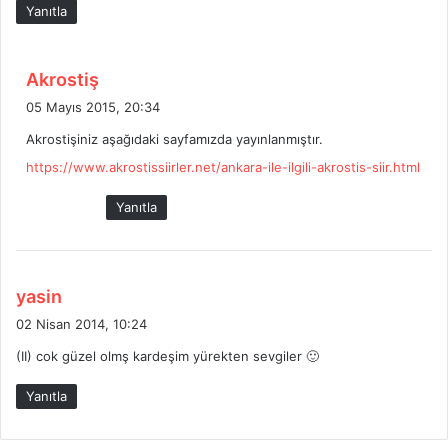
:
Yanıtla
d
Akrostiş
e
05 Mayıs 2015, 20:34
d
Akrostişiniz aşağıdaki sayfamızda yayınlanmıştır.
i
https://www.akrostissiirler.net/ankara-ile-ilgili-akrostis-siir.html
k
i
Yanıtla
:
d
yasin
e
02 Nisan 2014, 10:24
d
(II) cok güzel olmş kardeşim yürekten sevgiler 🙂
i
k
Yanıtla
i
: