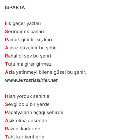
ISPARTA
I
lık geçer yazları
S
erindir ilk baharı
P
amuk gibidir kış karı
A
lasız güzeldir bu şehir.
R
ahat ol sev bu şehri
T
utulma girer girmez
A
zla yetinmeyi bilene güzel bu şehir.
www.akrostissiirler.net
I
slanıyorduk seninle
S
evgi dolu bir yerde
P
apatyaların açtığı şehirde
A
şık olma desende
R
azı ol kaderine
T
aht kur kentlerle