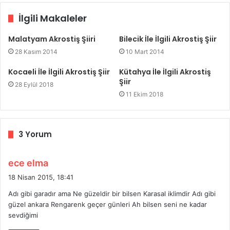
İlgili Makaleler
Malatyam Akrostiş Şiiri
Bilecik İle İlgili Akrostiş Şiir
28 Kasım 2014
10 Mart 2014
Kocaeli İle İlgili Akrostiş Şiir
Kütahya İle İlgili Akrostiş
Şiir
28 Eylül 2018
11 Ekim 2018
3 Yorum
d
ece elma
e
18 Nisan 2015, 18:41
d
Adı gibi garadır ama Ne güzeldir bir bilsen Karasal iklimdir Adı gibi
i
güzel ankara Rengarenk geçer günleri Ah bilsen seni ne kadar
k
sevdiğimi
i