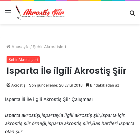
Menü
A
y
...
Anasayfa
/
Şehir Akrostişleri
Şehir Akrostişleri
Isparta İle ilgili Akrostiş Şiir
Akrostiş
Son güncelleme: 26 Eylül 2018
Bir dakikadan az
Isparta İli İle ilgili Akrostiş Şiir Çalışması
Isparta akrostişi,Ispartayla ilgili akrostiş şiir,Isparta için
akrostiş şiir örneği,Isparta akrostiş şiiri,Baş harfleri Isparta
olan şiir