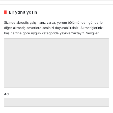
Bir yanıt yazın
Sizinde akrostiş çalışmanız varsa, yorum bölümünden gönderip
diğer akrostiş severlere sesinizi duyurabilirsiniz. Akrostişlerinizi
baş harfine göre uygun kategoride yayınlamaktayız. Sevgiler.
Y
o
r
u
m
*
Ad