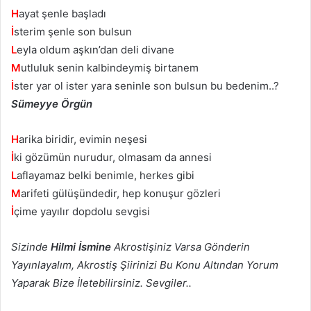
H
ayat şenle başladı
İ
sterim şenle son bulsun
L
eyla oldum aşkın’dan deli divane
M
utluluk senin kalbindeymiş birtanem
İ
ster yar ol ister yara seninle son bulsun bu bedenim..?
Sümeyye Örgün
H
arika biridir, evimin neşesi
İ
ki gözümün nurudur, olmasam da annesi
L
aflayamaz belki benimle, herkes gibi
M
arifeti gülüşündedir, hep konuşur gözleri
İ
çime yayılır dopdolu sevgisi
Sizinde
Hilmi İsmine
Akrostişiniz Varsa Gönderin
Yayınlayalım, Akrostiş Şiirinizi Bu Konu Altından Yorum
Yaparak Bize İletebilirsiniz. Sevgiler..