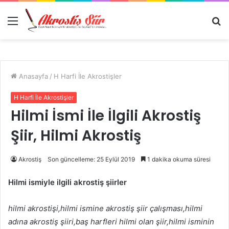
Menü
A
y
...
Anasayfa
/
H Harfi İle Akrostişler
H Harfi İle Akrostişler
Hilmi İsmi İle İlgili Akrostiş
Şiir, Hilmi Akrostiş
Akrostiş
Son güncelleme: 25 Eylül 2019
1 dakika okuma süresi
Hilmi ismiyle ilgili akrostiş şiirler
hilmi akrostişi,hilmi ismine akrostiş şiir çalışması,hilmi
adına akrostiş şiiri,baş harfleri hilmi olan şiir,hilmi isminin