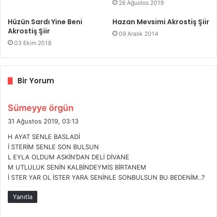
26 Ağustos 2019
Hüzün Sardı Yine Beni
Hazan Mevsimi Akrostiş Şiir
Akrostiş Şiir
09 Aralık 2014
03 Ekim 2018
Bir Yorum
d
Sümeyye örgün
e
31 Ağustos 2019, 03:13
d
H AYAT SENLE BASLADİ
i
İ STERİM SENLE SON BULSUN
k
L EYLA OLDUM ASKİN’DAN DELİ DİVANE
i
M UTLULUK SENİN KALBİNDEYMİS BİRTANEM
:
İ STER YAR OL İSTER YARA SENİNLE SONBULSUN BU BEDENİM..?
Yanıtla