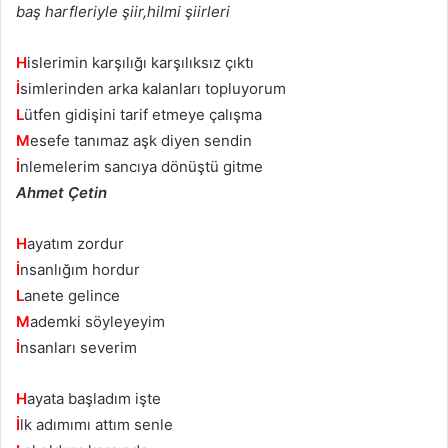
baş harfleriyle şiir,hilmi şiirleri
H
islerimin karşılığı karşılıksız çıktı
İ
simlerinden arka kalanları topluyorum
L
ütfen gidişini tarif etmeye çalışma
M
esefe tanımaz aşk diyen sendin
İ
nlemelerim sancıya dönüştü gitme
Ahmet Çetin
H
ayatım zordur
İ
nsanlığım hordur
L
anete gelince
M
ademki söyleyeyim
İ
nsanları severim
H
ayata başladım işte
İ
lk adımımı attım senle