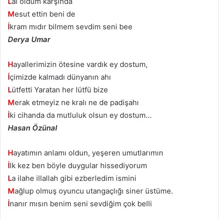
L
al oldum karşında
M
esut ettin beni de
İ
kram mıdır bilmem sevdim seni bee
Derya Umar
H
ayallerimizin ötesine vardık ey dostum,
İ
çimizde kalmadı dünyanın ahı
L
ütfetti Yaratan her lütfü bize
M
erak etmeyiz ne kralı ne de padişahı
İ
ki cihanda da mutluluk olsun ey dostum…
Hasan Özünal
H
ayatımın anlamı oldun, yeşeren umutlarımın
İ
lk kez ben böyle duygular hissediyorum
L
a ilahe illallah gibi ezberledim ismini
M
ağlup olmuş oyuncu utangaçlığı siner üstüme.
İ
nanır mısın benim seni sevdiğim çok belli