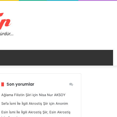
nümü
Son yorumlar
ir
Ağlama Filistin Şiiri
için
Nisa Nur AKSOY
Sefa İsmi İle İlgili Akrostiş Şiir
için
Anonim
Esin İsmi İle İlgili Akrostiş Şiir, Esin Akrostiş