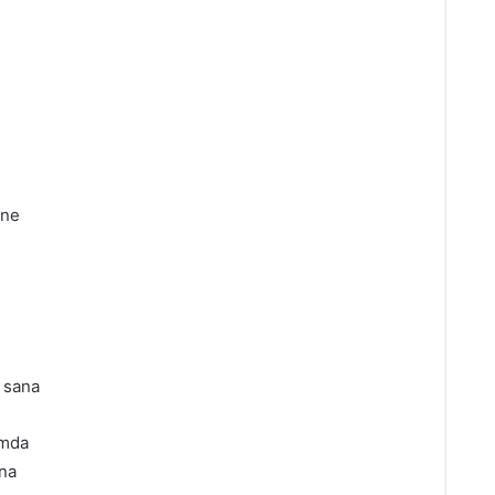
ene
 sana
ımda
na