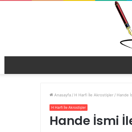
Anasayfa
/
H Harfi İle Akrostişler
/
Hande İsm
H Harfi İle Akrostişler
Hande İsmi İle