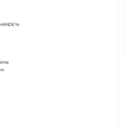
a HANDE’m
lbime
ım