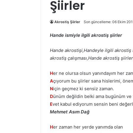
Şiirler
Akrostiş Şiirler
Son güncelleme: 06 Ekim 201
Hande ismiyle ilgili akrostiş şiirler
Hande akrostişi,Handeyle ilgili akrostiş
akrostiş çalışması,Hande akrostiş şiirler
H
er ne olursa olsun yanındayım her za
A
çıyorum bu şiirler sana hislerimi, öne
N
için geçmez ki sensiz zaman.
D
ünüm değildin belki ama bugünüm ve y
E
vet kabul ediyorum sensin beni değerli
Mehmet Asım Dağ
H
er zaman her yerde yanımda olan