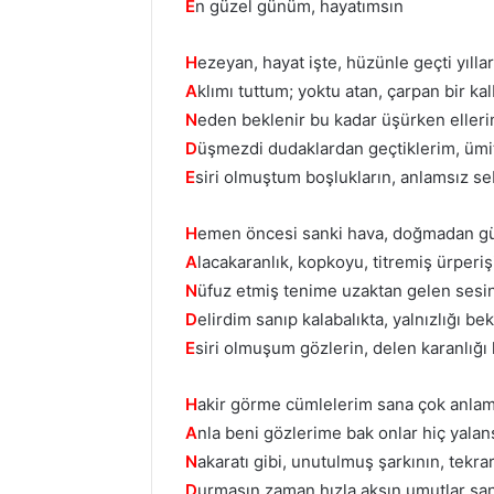
E
n güzel günüm, hayatımsın
H
ezeyan, hayat işte, hüzünle geçti yılla
A
klımı tuttum; yoktu atan, çarpan bir ka
N
eden beklenir bu kadar üşürken eller
D
üşmezdi dudaklardan geçtiklerim, ümi
E
siri olmuştum boşlukların, anlamsız se
H
emen öncesi sanki hava, doğmadan g
A
lacakaranlık, kopkoyu, titremiş ürperi
N
üfuz etmiş tenime uzaktan gelen sesi
D
elirdim sanıp kalabalıkta, yalnızlığı b
E
siri olmuşum gözlerin, delen karanlığı
H
akir görme cümlelerim sana çok anlam
A
nla beni gözlerime bak onlar hiç yalan
N
akaratı gibi, unutulmuş şarkının, tekra
D
urmasın zaman hızla aksın umutlar şa