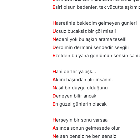
E
siri olsun bedenler, tek vücutta aşkımı
H
asretinle bekledim gelmeyen günleri
U
csuz bucaksiz bir çöl misali
N
edeni yok bu aşkın arama teselli
D
erdimin dermani sendedir sevgili
E
zelden bu yana gönlümün sensin sahi
H
ani derler ya aşk…
A
klını başından alır insanın.
N
asıl bir duygu olduğunu
D
eneyen bilir ancak
E
n güzel günlerin olacak
H
erşeyin bir sonu varsaa
A
slında sonun gelmesede olur
N
e sen bensiz ne ben sensiz