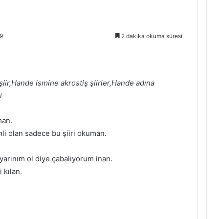
9
2 dakika okuma süresi
 şiir,Hande ismine akrostiş şiirler,Hande adına
i
man.
mli olan sadece bu şiiri okuman.
arınım ol diye çabalıyorum inan.
 kılan.