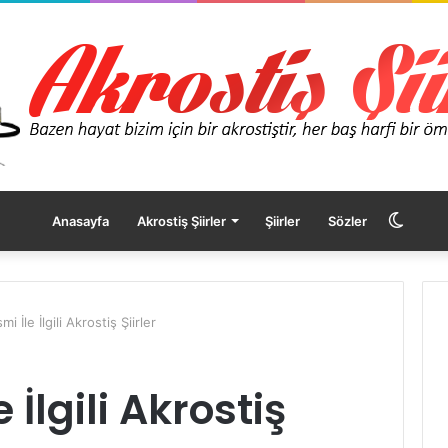
Dış
Anasayfa
Akrostiş Şiirler
Şiirler
Sözler
görü
i İle İlgili Akrostiş Şiirler
değişt
 İlgili Akrostiş