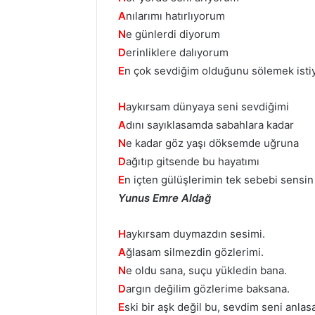
A
nılarımı hatırlıyorum
N
e günlerdi diyorum
D
erinliklere dalıyorum
E
n çok sevdiğim olduğunu sölemek ist
H
aykırsam dünyaya seni sevdiğimi
A
dını sayıklasamda sabahlara kadar
N
e kadar göz yaşı döksemde uğruna
D
ağıtıp gitsende bu hayatımı
E
n içten gülüşlerimin tek sebebi sensin
Yunus Emre Aldağ
H
aykırsam duymazdın sesimi.
A
ğlasam silmezdin gözlerimi.
N
e oldu sana, suçu yükledin bana.
D
argın değilim gözlerime baksana.
E
ski bir aşk değil bu, sevdim seni anlas