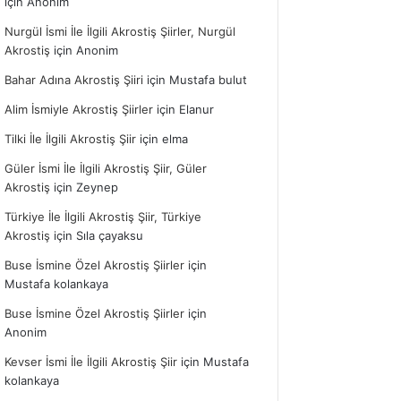
için
Anonim
Nurgül İsmi İle İlgili Akrostiş Şiirler, Nurgül
Akrostiş
için
Anonim
Bahar Adına Akrostiş Şiiri
için
Mustafa bulut
Alim İsmiyle Akrostiş Şiirler
için
Elanur
Tilki İle İlgili Akrostiş Şiir
için
elma
Güler İsmi İle İlgili Akrostiş Şiir, Güler
Akrostiş
için
Zeynep
Türkiye İle İlgili Akrostiş Şiir, Türkiye
Akrostiş
için
Sıla çayaksu
Buse İsmine Özel Akrostiş Şiirler
için
Mustafa kolankaya
Buse İsmine Özel Akrostiş Şiirler
için
Anonim
Kevser İsmi İle İlgili Akrostiş Şiir
için
Mustafa
kolankaya