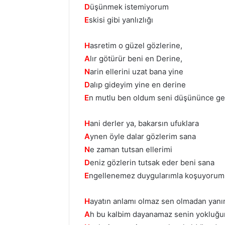
D
üşünmek istemiyorum
E
skisi gibi yanlızlığı
H
asretim o güzel gözlerine,
A
lır götürür beni en Derine,
N
arin ellerini uzat bana yine
D
alıp gideyim yine en derine
E
n mutlu ben oldum seni düşününce g
H
ani derler ya, bakarsın ufuklara
A
ynen öyle dalar gözlerim sana
N
e zaman tutsan ellerimi
D
eniz gözlerin tutsak eder beni sana
E
ngellenemez duygularımla koşuyorum
H
ayatın anlamı olmaz sen olmadan yan
A
h bu kalbim dayanamaz senin yokluğu