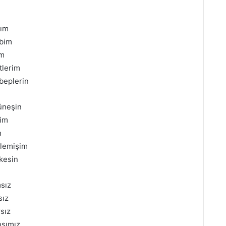
rım
lbim
im
tlerim
beplerin
üneşin
şim
n
eklemişim
 kesin
sız
sız
rsız
nsımız