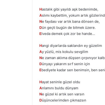
H
astalık gibi yayıldı aşk bedenimde,
A
slımı kaybettim, yokum artık gözlerind
N
e faydası var artık bana dönsen de,
D
ün geçti bugün de bitmek üzere.
E
lveda demek çok zor be hande…
H
angi diyarlarda saklandın ey güzelim
A
y yüzlü, mis kokulu sevgilim
N
e zaman aklıma düşsen çırpınıyor kal
D
ünyayı yakarım sırf senin için
E
bediyete kadar sen benimsin, ben sen
H
ayat seninle güzel oldu
A
nlamını buldu dünyam
N
e güzel ki artık sen varsın
D
üşüncelerimden çıkmazsın