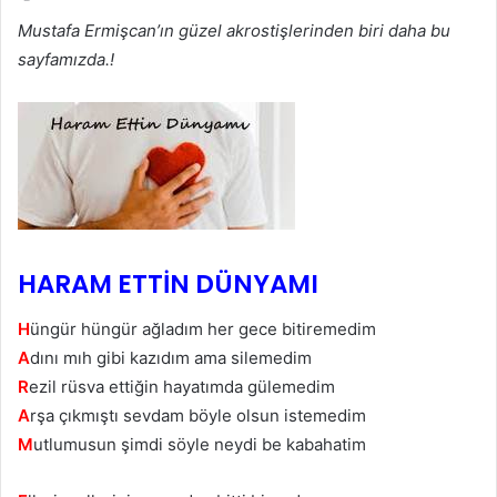
Mustafa Ermişcan’ın güzel akrostişlerinden biri daha bu
sayfamızda.!
HARAM ETTİN DÜNYAMI
H
üngür hüngür ağladım her gece bitiremedim
A
dını mıh gibi kazıdım ama silemedim
R
ezil rüsva ettiğin hayatımda gülemedim
A
rşa çıkmıştı sevdam böyle olsun istemedim
M
utlumusun şimdi söyle neydi be kabahatim