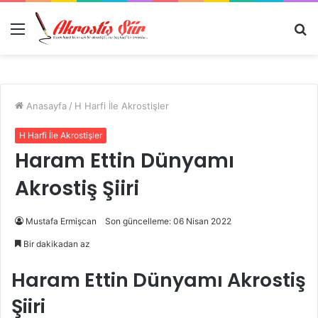
Menü
A
y
...
Anasayfa
/
H Harfi İle Akrostişler
H Harfi İle Akrostişler
Haram Ettin Dünyamı
Akrostiş Şiiri
Mustafa Ermişcan
Son güncelleme: 06 Nisan 2022
Bir dakikadan az
Haram Ettin Dünyamı Akrostiş
Şiiri