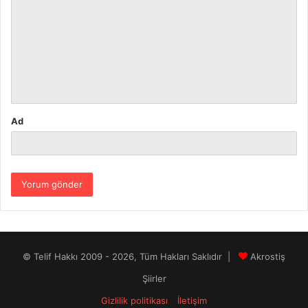
o
r
u
m
*
Ad
© Telif Hakkı 2009 - 2026, Tüm Hakları Saklıdır |
Akrostiş
Şiirler
Gizlilik politikası
İletişim