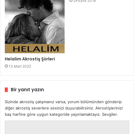
29 Eylül 2018
Helalim Akrostiş Şiirleri
13 Mart 2022
Bir yanıt yazın
Sizinde akrostiş çalışmanız varsa, yorum bölümünden gönderip
diğer akrostiş severlere sesinizi duyurabilirsiniz. Akrostişlerinizi
baş harfine göre uygun kategoride yayınlamaktayız. Sevgiler.
Y