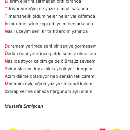
E
llerim ellerini sarmadan bitti biranda
T
itriyor yüreğim ne yazık olmadı saranda
T
ımarhanelik oldum neler neler var kafamda
İ
nkar etme sakın kapı gibiydim ben arkanda
N
asıl üzeyim seni tir tir titrerdim yanında
D
uramam yerimde seni bir saniye görmesem
Ü
zdün beni yeterince gelde sensiz ölmesem
N
asılda atıyor kalbim gelde ölümsüz sevsem
Y
akarışlarımı duy artık kayboluyor dengem
A
zım dilime dolanıyor hep sensin tek çarem
M
atemim öyle ağırki yaz yaz tükendi kalem
I
zdırap verme dahada hergünüm ayrı sitem
Mustafa Ermişcan