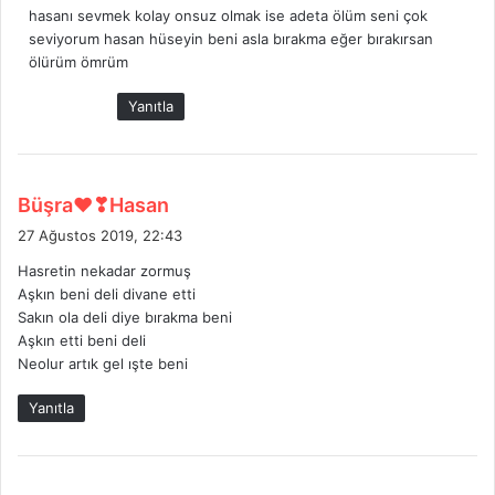
hasanı sevmek kolay onsuz olmak ise adeta ölüm seni çok
i
seviyorum hasan hüseyin beni asla bırakma eğer bırakırsan
k
ölürüm ömrüm
i
:
Yanıtla
d
Büşra❤❣Hasan
e
27 Ağustos 2019, 22:43
d
Hasretin nekadar zormuş
i
Aşkın beni deli divane etti
k
Sakın ola deli diye bırakma beni
i
Aşkın etti beni deli
:
Neolur artık gel ışte beni
Yanıtla