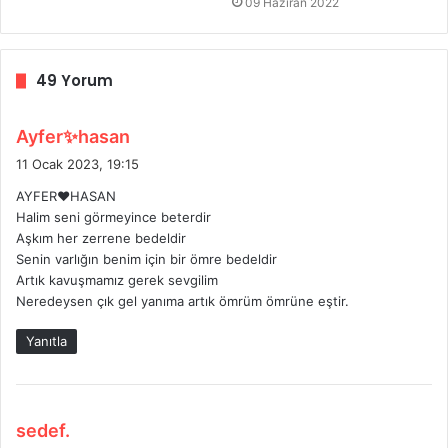
09 Haziran 2022
49 Yorum
d
Ayfer✨hasan
e
11 Ocak 2023, 19:15
d
AYFER❤️HASAN
i
Halim seni görmeyince beterdir
k
Aşkım her zerrene bedeldir
i
Senin varlığın benim için bir ömre bedeldir
:
Artık kavuşmamız gerek sevgilim
Neredeysen çık gel yanıma artık ömrüm ömrüne eştir.
Yanıtla
d
sedef.