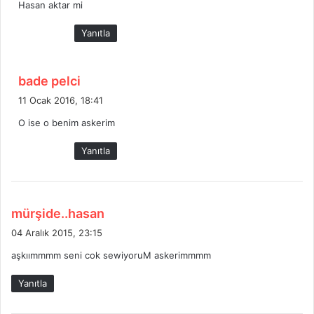
Hasan aktar mi
i
k
Yanıtla
i
:
d
bade pelci
e
11 Ocak 2016, 18:41
d
O ise o benim askerim
i
k
Yanıtla
i
:
d
mürşide..hasan
e
04 Aralık 2015, 23:15
d
aşkıımmmm seni cok sewiyoruM askerimmmm
i
k
Yanıtla
i
: