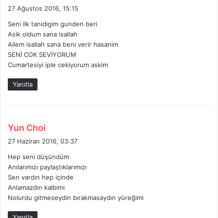
e
27 Ağustos 2016, 15:15
d
Seni ilk tanidigim gunden beri
i
Asik oldum sana isallah
k
Ailem isallah sana beni verir hasanim
i
SENİ COK SEVİYORUM
:
Cumartesiyi iple cekiyorum askim
Yanıtla
d
Yun Choi
e
27 Haziran 2016, 03:37
d
Hep seni düşündüm
i
Anılarımızı paylaştıklarımızı
k
Sen vardın hep içinde
i
Anlamazdın kalbimi
:
Nolurdu gitmeseydin bırakmasaydın yüreğimi
Yanıtla