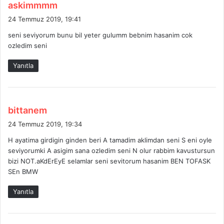
d
askimmmm
e
24 Temmuz 2019, 19:41
d
seni seviyorum bunu bil yeter gulumm bebnim hasanim cok
i
ozledim seni
k
i
Yanıtla
:
d
bittanem
e
24 Temmuz 2019, 19:34
d
H ayatima girdigin ginden beri A tamadim aklimdan seni S eni oyle
i
seviyorumki A asigim sana ozledim seni N olur rabbim kavustursun
k
bizi NOT.aKdErEyE selamlar seni sevitorum hasanim BEN TOFASK
i
SEn BMW
:
Yanıtla