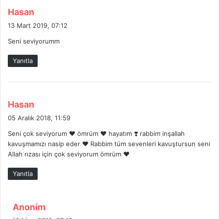
d
Hasan
e
13 Mart 2019, 07:12
d
Seni seviyorumm
i
k
Yanıtla
i
:
d
Hasan
e
05 Aralık 2018, 11:59
d
Seni çok seviyorum ❤ ömrüm ♥️ hayatım ❣️ rabbim inşallah
i
kavuşmamızı nasip eder ♥️ Rabbim tüm sevenleri kavuştursun seni
k
Allah rızası için çok seviyorum ömrüm ♥️
i
:
Yanıtla
d
Anonim
e