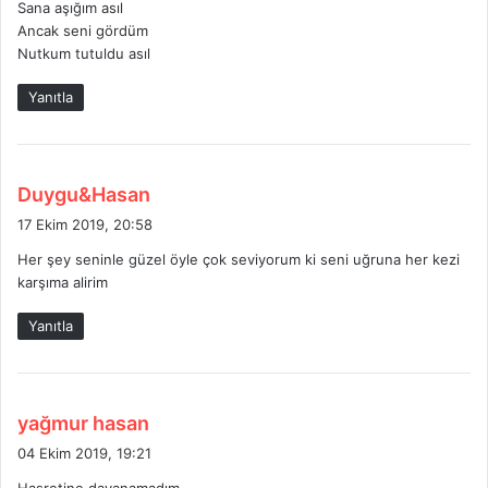
Sana aşığım asıl
i
Ancak seni gördüm
:
Nutkum tutuldu asıl
Yanıtla
d
Duygu&Hasan
e
17 Ekim 2019, 20:58
d
Her şey seninle güzel öyle çok seviyorum ki seni uğruna her kezi
i
karşıma alirim
k
i
Yanıtla
:
d
yağmur hasan
e
04 Ekim 2019, 19:21
d