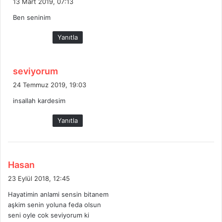
13 Mart 2019, 07:13
d
Ben seninim
i
k
Yanıtla
i
:
d
seviyorum
e
24 Temmuz 2019, 19:03
d
insallah kardesim
i
k
Yanıtla
i
:
d
Hasan
e
23 Eylül 2018, 12:45
d
Hayatimin anlami sensin bitanem
i
aşkim senin yoluna feda olsun
k
seni oyle cok seviyorum ki
i