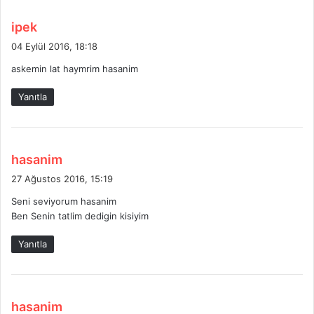
d
ipek
e
04 Eylül 2016, 18:18
d
askemin lat haymrim hasanim
i
k
Yanıtla
i
:
d
hasanim
e
27 Ağustos 2016, 15:19
d
Seni seviyorum hasanim
i
Ben Senin tatlim dedigin kisiyim
k
i
Yanıtla
:
d
hasanim