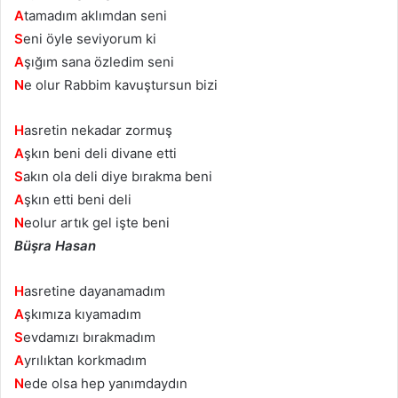
A
tamadım aklımdan seni
S
eni öyle seviyorum ki
A
şığım sana özledim seni
N
e olur Rabbim kavuştursun bizi
H
asretin nekadar zormuş
A
şkın beni deli divane etti
S
akın ola deli diye bırakma beni
A
şkın etti beni deli
N
eolur artık gel işte beni
Büşra Hasan
H
asretine dayanamadım
A
şkımıza kıyamadım
S
evdamızı bırakmadım
A
yrılıktan korkmadım
N
ede olsa hep yanımdaydın