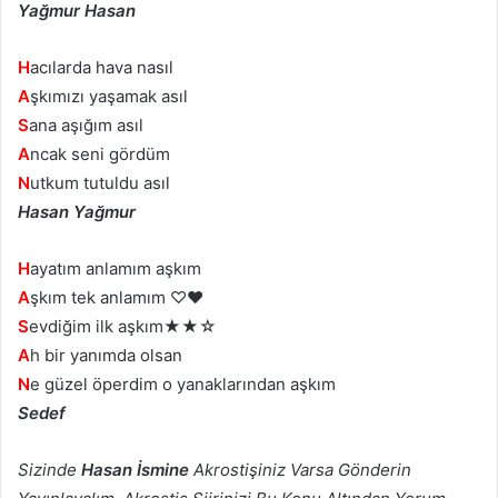
Yağmur Hasan
H
acılarda hava nasıl
A
şkımızı yaşamak asıl
S
ana aşığım asıl
A
ncak seni gördüm
N
utkum tutuldu asıl
Hasan Yağmur
H
ayatım anlamım aşkım
A
şkım tek anlamım ♡♥
S
evdiğim ilk aşkım★★☆
A
h bir yanımda olsan
N
e güzel öperdim o yanaklarından aşkım
Sedef
Sizinde
Hasan İsmine
Akrostişiniz Varsa Gönderin