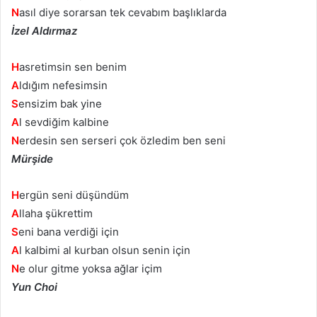
N
asıl diye sorarsan tek cevabım başlıklarda
İzel Aldırmaz
H
asretimsin sen benim
A
ldığım nefesimsin
S
ensizim bak yine
A
l sevdiğim kalbine
N
erdesin sen serseri çok özledim ben seni
Mürşide
H
ergün seni düşündüm
A
llaha şükrettim
S
eni bana verdiği için
A
l kalbimi al kurban olsun senin için
N
e olur gitme yoksa ağlar içim
Yun Choi