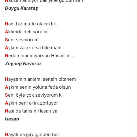
N
abzım atmıyor bak yine güldün sen
Duygu Karataş
H
ani biz mutlu olacaktık…
A
klımda deli sorular.
S
eni seviyorum..
A
şkımıza az olsa bile inan!
N
eden inanmıyorsun Hasan’ım….
Zeynep Navvruz
H
ayatımın anlamı sensin bitanem
A
şkım senin yoluna feda olsun
S
eni öyle çok seviyorum ki
A
şkın beni artık zorluyor
N
asılda tatlısın Hasan ya
Hasan
H
ayatıma girdiğinden beri