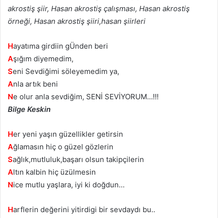
akrostiş şiir, Hasan akrostiş çalışması, Hasan akrostiş
örneği, Hasan akrostiş şiiri,hasan şiirleri
H
ayatıma girdiin gÜnden beri
A
şığım diyemedim,
S
eni Sevdiğimi söleyemedim ya,
A
nla artık beni
N
e olur anla sevdiğim, SENİ SEVİYORUM…!!!
Bilge Keskin
H
er yeni yaşın güzellikler getirsin
A
ğlamasın hiç o güzel gözlerin
S
ağlık,mutluluk,başarı olsun takipçilerin
A
ltın kalbin hiç üzülmesin
N
ice mutlu yaşlara, iyi ki doğdun…
H
arflerin değerini yitirdigi bir sevdaydı bu..