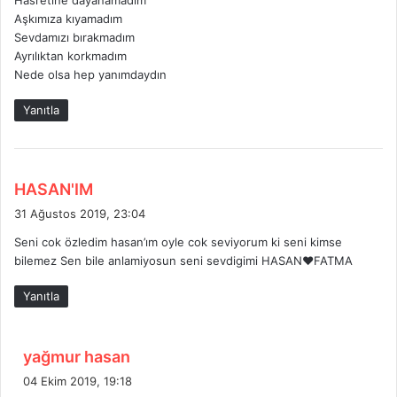
Hasretine dayanamadım
i
Aşkımıza kıyamadım
k
Sevdamızı bırakmadım
i
Ayrılıktan korkmadım
:
Nede olsa hep yanımdaydın
Yanıtla
d
HASAN'IM
e
31 Ağustos 2019, 23:04
d
Seni cok özledim hasan’ım oyle cok seviyorum ki seni kimse
i
bilemez Sen bile anlamiyosun seni sevdigimi HASAN❤FATMA
k
i
Yanıtla
:
d
yağmur hasan
e
04 Ekim 2019, 19:18
d