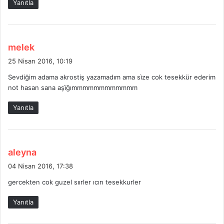
Yanıtla
i
:
d
melek
e
25 Nisan 2016, 10:19
d
Sevdiğim adama akrostiş yazamadım ama sìze cok tesekkür ederim
i
not hasan sana aşïğımmmmmmmmmmmm
k
i
Yanıtla
:
d
aleyna
e
04 Nisan 2016, 17:38
d
gercekten cok guzel sıırler ıcın tesekkurler
i
k
Yanıtla
i
: