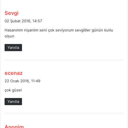
d
Sevgi
e
02 Şubat 2016, 14:57
d
Hasanımm nişanlım seni çok seviyorum sevgililer günün kutlu
i
olsun
k
i
Yanıtla
:
d
ecenaz
e
22 Ocak 2016, 11:49
d
çok güzel
i
k
Yanıtla
i
:
d
Anonim