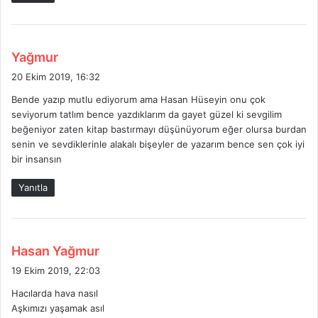
d
Yağmur
e
20 Ekim 2019, 16:32
d
Bende yazıp mutlu ediyorum ama Hasan Hüseyin onu çok
i
seviyorum tatlım bence yazdıklarım da gayet güzel ki sevgilim
k
beğeniyor zaten kitap bastırmayı düşünüyorum eğer olursa burdan
i
senin ve sevdiklerinle alakalı bişeyler de yazarım bence sen çok iyi
:
bir insansın
Yanıtla
d
Hasan Yağmur
e
19 Ekim 2019, 22:03
d
Hacılarda hava nasıl
i
Aşkımızı yaşamak asıl
k