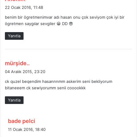
e
22 Ocak 2016, 11:48
d
benim bir ögretmenimvar adı hasan onu çok seviyom çok iyi bir
i
ögretmen saygılar sevgiler 😀 DD 😎
k
i
Yanıtla
:
d
mürşide..
e
04 Aralık 2015, 23:20
d
ck quzel beqendim hasannnmm askerim seni bekliyorum
i
bitaneeem ck sewiyorumm senii cooookkk
k
i
Yanıtla
:
d
bade pelci
e
11 Ocak 2016, 18:40
d