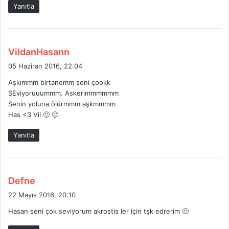
k
Yanıtla
i
:
d
VildanHasann
e
05 Haziran 2016, 22:04
d
Aşkımmm birtanemm seni çookk
i
SEviyoruuummm. Askerimmmmmm
k
Senin yoluna ölürmmm aşkmmmm
i
Has <3 Vil 🙂 🙂
:
Yanıtla
d
Defne
e
22 Mayıs 2016, 20:10
d
Hasan seni çok seviyorum akrostis ler için tşk edrerim 🙁
i
k