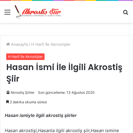
Menü
A
y
...
Anasayfa
/
H Harfi İle Akrostişler
H Harfi İle Akrostişler
Hasan İsmi İle İlgili Akrostiş
Şiir
Akrostiş Şiirler
Son güncelleme: 13 Ağustos 2020
2 dakika okuma süresi
Hasan ismiyle ilgili akrostiş şiirler
Hasan akrostişi,Hasanla ilgili akrostiş şiir,Hasan ismine