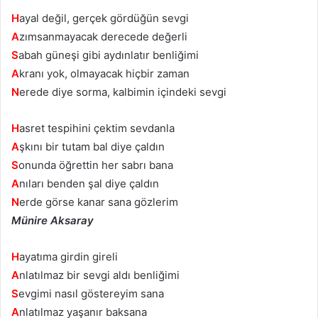
H
ayal değil, gerçek gördüğün sevgi
A
zımsanmayacak derecede değerli
S
abah güneşi gibi aydınlatır benliğimi
A
kranı yok, olmayacak hiçbir zaman
N
erede diye sorma, kalbimin içindeki sevgi
H
asret tespihini çektim sevdanla
A
şkını bir tutam bal diye çaldın
S
onunda öğrettin her sabrı bana
A
nıları benden şal diye çaldın
N
erde görse kanar sana gözlerim
Münire Aksaray
H
ayatıma girdin gireli
A
nlatılmaz bir sevgi aldı benliğimi
S
evgimi nasıl göstereyim sana
A
nlatılmaz yaşanır baksana