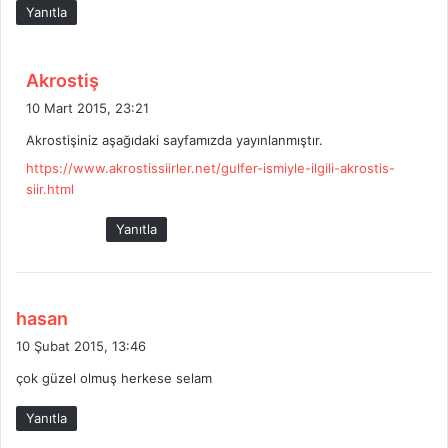
Yanıtla
d
Akrostiş
e
10 Mart 2015, 23:21
d
Akrostişiniz aşağıdaki sayfamızda yayınlanmıştır.
i
https://www.akrostissiirler.net/gulfer-ismiyle-ilgili-akrostis-
k
siir.html
i
:
Yanıtla
d
hasan
e
10 Şubat 2015, 13:46
d
çok güzel olmuş herkese selam
i
k
Yanıtla
i