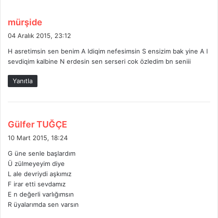
d
mürşide
e
04 Aralık 2015, 23:12
d
H asretimsin sen benim A ldiqim nefesimsin S ensizim bak yine A l
i
sevdiqim kalbine N erdesin sen serseri cok özledim bn seniii
k
i
Yanıtla
:
d
Gülfer TUĞÇE
e
10 Mart 2015, 18:24
d
G üne senle başlardım
i
Ü zülmeyeyim diye
k
L ale devriydi aşkımız
i
F irar etti sevdamız
:
E n değerli varlığımsın
R üyalarımda sen varsın