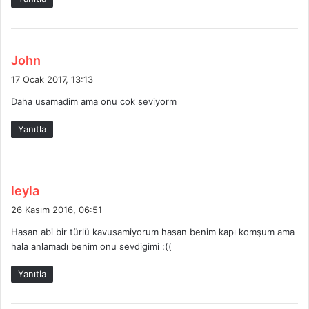
i
:
d
John
e
17 Ocak 2017, 13:13
d
Daha usamadim ama onu cok seviyorm
i
k
Yanıtla
i
:
d
leyla
e
26 Kasım 2016, 06:51
d
Hasan abi bir türlü kavusamiyorum hasan benim kapı komşum ama
i
hala anlamadı benim onu sevdigimi :((
k
i
Yanıtla
: