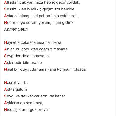
A
lkışlanıcak yanımıza hep iç geçiriyorduk,
S
essizlik en büyük çığlığımızdı belkide
A
skıda kalmış eski palton hala eskimedi..
N
eden diye soramıyorum, niçin gittin?
Ahmet Çetin
H
ayretle baksada insanlar bana
A
h ah bu çocuktan adam olmasada
S
evgidende anlamasada
A
şk nedir bilmesede
N
asıl bir duygudur ama karşı komşum olsada
H
asret var bu
A
şkta gülüm
S
evgi ve şevkat var sonuna kadar
A
şkların en samimisi,
N
ice aşıkların gözleri var