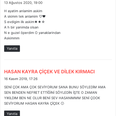
e
13 Ağustos 2020, 19:00
d
H ayatim anlamim askim
i
A skimm tek anlamim ♡♥
k
S evdigim ilk askim★★☆
i
A h bir yanimda olsan
:
N e guzel öperdim O yanaklarindan
Askimmm
Yanıtla
d
HASAN KAYRA ÇİÇEK VE DİLEK KIRMACI
e
16 Kasım 2019, 17:26
d
SENİ ÇOK AMA ÇOK SEVİYORUM SANA BUNU SÖYLEDİM AMA
i
SEN BENDEN NEFRET ETTİĞİNİ SÖYLEDİN İŞTE O ZAMAN
k
YIKILDIM BEN NE OLUR BENİ SEV HASANIMMM SENİ ÇOOK
i
SEVİYORUM HASAN KAYRA ÇİÇEK 🙁
:
Yanıtla