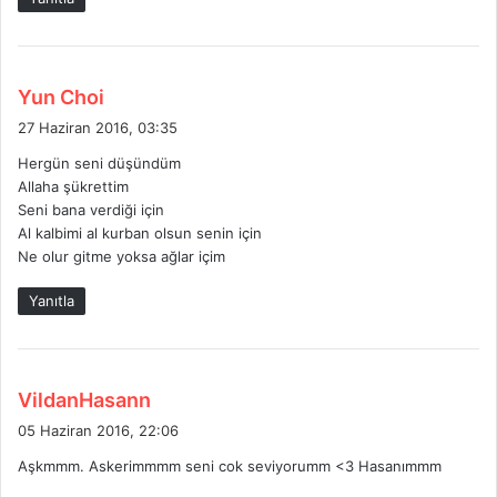
d
Yun Choi
e
27 Haziran 2016, 03:35
d
Hergün seni düşündüm
i
Allaha şükrettim
k
Seni bana verdiği için
i
Al kalbimi al kurban olsun senin için
:
Ne olur gitme yoksa ağlar içim
Yanıtla
d
VildanHasann
e
05 Haziran 2016, 22:06
d
Aşkmmm. Askerimmmm seni cok seviyorumm <3 Hasanımmm
i