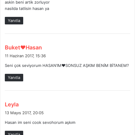
askin beni artik zorluyor
:
nasilda tatlisin hasan ya
Yanıtla
d
Buket❤️Hasan
e
11 Haziran 2017, 15:36
d
Seni çok seviyorum HASAN’IM❤️SONSUZ AŞKIM BENİM BİTANEM?
i
k
Yanıtla
i
:
d
Leyla
e
13 Mayıs 2017, 20:05
d
Hasan im seni cook sevohorum aşkım
i
k
Yanıtla