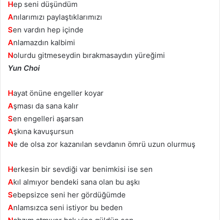
H
ep seni düşündüm
A
nılarımızı paylaştıklarımızı
S
en vardın hep içinde
A
nlamazdın kalbimi
N
olurdu gitmeseydin bırakmasaydın yüreğimi
Yun Choi
H
ayat önüne engeller koyar
A
şması da sana kalır
S
en engelleri aşarsan
A
şkına kavuşursun
N
e de olsa zor kazanılan sevdanın ömrü uzun olurmuş
H
erkesin bir sevdiği var benimkisi ise sen
A
kıl almıyor bendeki sana olan bu aşkı
S
ebepsizce seni her gördüğümde
A
nlamsızca seni istiyor bu beden