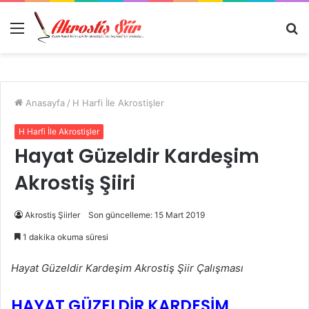
Menü
A
y
...
Anasayfa
/
H Harfi İle Akrostişler
H Harfi İle Akrostişler
Hayat Güzeldir Kardeşim
Akrostiş Şiiri
Akrostiş Şiirler
Son güncelleme: 15 Mart 2019
1 dakika okuma süresi
Hayat Güzeldir Kardeşim Akrostiş Şiir Çalışması
HAYAT GÜZELDİR KARDEŞİM