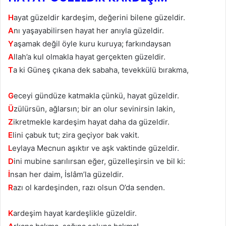
H
ayat güzeldir kardeşim, değerini bilene güzeldir.
A
nı yaşayabilirsen hayat her anıyla güzeldir.
Y
aşamak değil öyle kuru kuruya; farkındaysan
A
llah’a kul olmakla hayat gerçekten güzeldir.
T
a ki Güneş çıkana dek sabaha, tevekkülü bırakma,
G
eceyi gündüze katmakla çünkü, hayat güzeldir.
Ü
zülürsün, ağlarsın; bir an olur sevinirsin lakin,
Z
ikretmekle kardeşim hayat daha da güzeldir.
E
lini çabuk tut; zira geçiyor bak vakit.
L
eylaya Mecnun aşıktır ve aşk vaktinde güzeldir.
D
ini mubine sarılırsan eğer, güzelleşirsin ve bil ki:
İ
nsan her daim, İslâm’la güzeldir.
R
azı ol kardeşinden, razı olsun O’da senden.
K
ardeşim hayat kardeşlikle güzeldir.