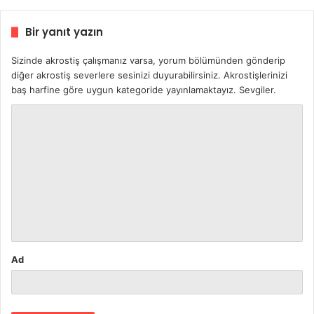
Bir yanıt yazın
Sizinde akrostiş çalışmanız varsa, yorum bölümünden gönderip
diğer akrostiş severlere sesinizi duyurabilirsiniz. Akrostişlerinizi
baş harfine göre uygun kategoride yayınlamaktayız. Sevgiler.
Y
o
r
u
m
*
Ad