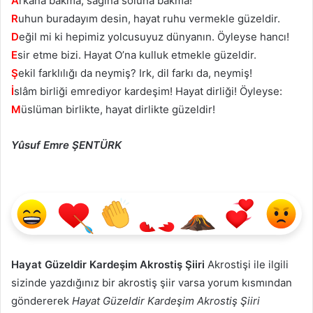
A
rkana bakma, sağına soluna bakma!
R
uhun buradayım desin, hayat ruhu vermekle güzeldir.
D
eğil mi ki hepimiz yolcusuyuz dünyanın. Öyleyse hancı!
E
sir etme bizi. Hayat O’na kulluk etmekle güzeldir.
Ş
ekil farklılığı da neymiş? Irk, dil farkı da, neymiş!
İ
slâm birliği emrediyor kardeşim! Hayat dirliği! Öyleyse:
M
üslüman birlikte, hayat dirlikte güzeldir!
Yûsuf Emre ŞENTÜRK
Hayat Güzeldir Kardeşim Akrostiş Şiiri
Akrostişi ile ilgili
sizinde yazdığınız bir akrostiş şiir varsa yorum kısmından
göndererek
Hayat Güzeldir Kardeşim Akrostiş Şiiri