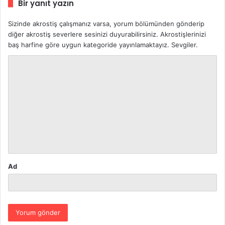
Bir yanıt yazın
Sizinde akrostiş çalışmanız varsa, yorum bölümünden gönderip
diğer akrostiş severlere sesinizi duyurabilirsiniz. Akrostişlerinizi
baş harfine göre uygun kategoride yayınlamaktayız. Sevgiler.
Y
o
r
u
m
*
Ad