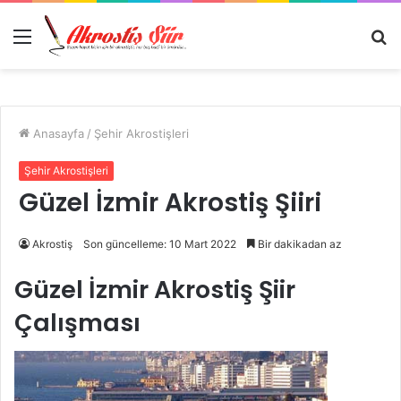
Menü
A
y
...
Anasayfa
/
Şehir Akrostişleri
Şehir Akrostişleri
Güzel İzmir Akrostiş Şiiri
Akrostiş
Son güncelleme: 10 Mart 2022
Bir dakikadan az
Güzel İzmir Akrostiş Şiir
Çalışması