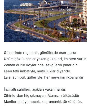
G
özlerinde raşelenir, gönüllerde eser durur
Ü
züm gözlü, canlar yakan güzelleri, kalpten vurur.
Z
aman durur koylarında, sevgilerin pınarıdır
E
sen tatlı imbatıyla, mutluluklar diyarıdır.
L
ale, sümbül, gülleriyle, her mevsimi ilkbahardır
İ
nciraltı sahilleri, aşıkları yakan hardır.
Z
ihinlerden hiç çıkmayan, Atamızın ülküsüdür
M
anilerle söylenecek, kahramanlık türküsüdür.