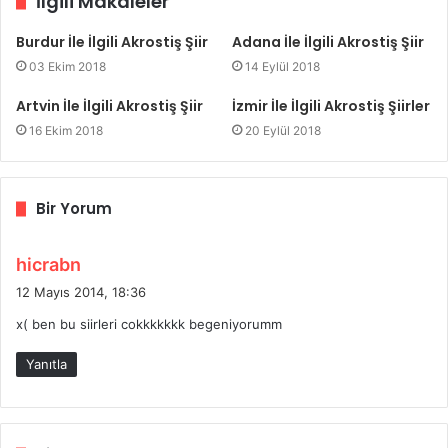
İlgili Makaleler
Burdur İle İlgili Akrostiş Şiir
Adana İle İlgili Akrostiş Şiir
03 Ekim 2018
14 Eylül 2018
Artvin İle İlgili Akrostiş Şiir
İzmir İle İlgili Akrostiş Şiirler
16 Ekim 2018
20 Eylül 2018
Bir Yorum
d
hicrabn
e
12 Mayıs 2014, 18:36
d
x( ben bu siirleri cokkkkkkk begeniyorumm
i
k
Yanıtla
i
: