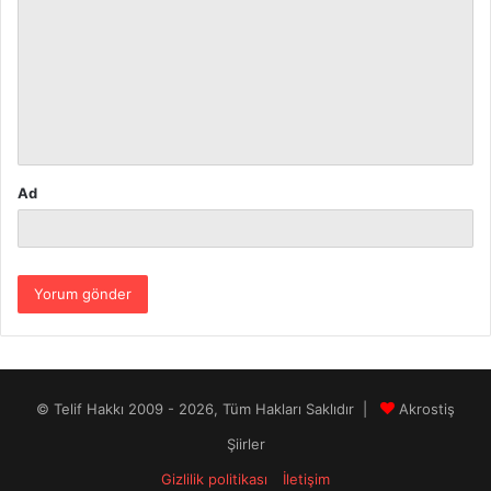
o
r
u
m
*
Ad
© Telif Hakkı 2009 - 2026, Tüm Hakları Saklıdır |
Akrostiş
Şiirler
Gizlilik politikası
İletişim