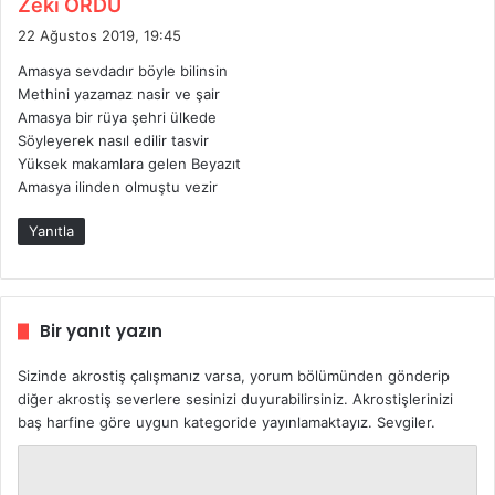
d
Zeki ORDU
e
22 Ağustos 2019, 19:45
d
Amasya sevdadır böyle bilinsin
i
Methini yazamaz nasir ve şair
k
Amasya bir rüya şehri ülkede
i
Söyleyerek nasıl edilir tasvir
:
Yüksek makamlara gelen Beyazıt
Amasya ilinden olmuştu vezir
Yanıtla
Bir yanıt yazın
Sizinde akrostiş çalışmanız varsa, yorum bölümünden gönderip
diğer akrostiş severlere sesinizi duyurabilirsiniz. Akrostişlerinizi
baş harfine göre uygun kategoride yayınlamaktayız. Sevgiler.
Y