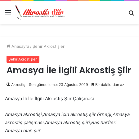
Menü
A
y
...
Anasayfa
/
Şehir Akrostişleri
Şehir Akrostişleri
Amasya İle İlgili Akrostiş Şiir
Akrostiş
Son güncelleme: 23 Ağustos 2019
Bir dakikadan az
Amasya İli İle İlgili Akrostiş Şiir Çalışması
Amasya akrostişi,Amasya için akrostiş şiir örneği,Amasya
akrostiş çalışması,Amasya akrostiş şiiri,Baş harfleri
Amasya olan şiir