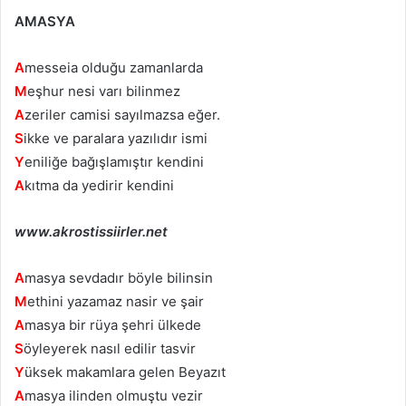
AMASYA
A
messeia olduğu zamanlarda
M
eşhur nesi varı bilinmez
A
zeriler camisi sayılmazsa eğer.
S
ikke ve paralara yazılıdır ismi
Y
eniliğe bağışlamıştır kendini
A
kıtma da yedirir kendini
www.akrostissiirler.net
A
masya sevdadır böyle bilinsin
M
ethini yazamaz nasir ve şair
A
masya bir rüya şehri ülkede
S
öyleyerek nasıl edilir tasvir
Y
üksek makamlara gelen Beyazıt
A
masya ilinden olmuştu vezir