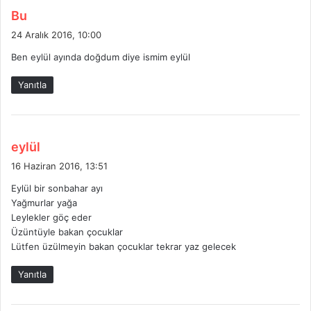
d
Bu
e
24 Aralık 2016, 10:00
d
Ben eylül ayında doğdum diye ismim eylül
i
k
Yanıtla
i
:
d
eylül
e
16 Haziran 2016, 13:51
d
Eylül bir sonbahar ayı
i
Yağmurlar yağa
k
Leylekler göç eder
i
Üzüntüyle bakan çocuklar
:
Lütfen üzülmeyin bakan çocuklar tekrar yaz gelecek
Yanıtla