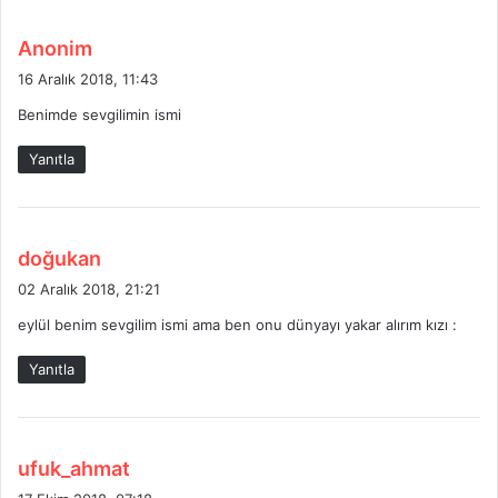
d
Anonim
e
16 Aralık 2018, 11:43
d
Benimde sevgilimin ismi
i
k
Yanıtla
i
:
d
doğukan
e
02 Aralık 2018, 21:21
d
eylül benim sevgilim ismi ama ben onu dünyayı yakar alırım kızı :
i
k
Yanıtla
i
:
d
ufuk_ahmat
e