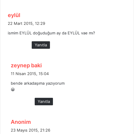
:
d
eylül
e
22 Mart 2015, 12:29
d
ismim EYLÜL doğuduğum ay da EYLÜL vae mı?
i
k
Yanıtla
i
:
d
zeynep baki
e
11 Nisan 2015, 15:04
d
bende arkadaşıma yazıyorum
i
😀
k
i
Yanıtla
:
d
Anonim
e
23 Mayıs 2015, 21:26