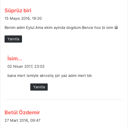
d
Süprüz biri
e
15 Mayıs 2016, 19:20
d
Benim adim Eylul.Ama ekim ayinda dogdum.Bence hos bi isim 😀
i
k
Yanıtla
i
:
d
İsim...
e
02 Nisan 2017, 23:02
d
bana mert ismiyle akrostiş şiir yaz adım mert bb
i
k
Yanıtla
i
:
d
Betül Özdemir
e
27 Mart 2016, 09:47
d