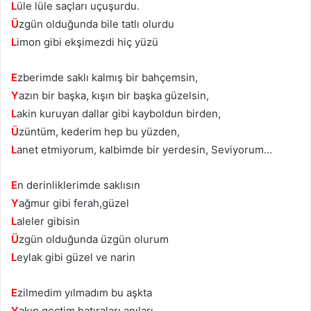
L
üle lüle saçları uçuşurdu.
Ü
zgün olduğunda bile tatlı olurdu
L
imon gibi ekşimezdi hiç yüzü
E
zberimde saklı kalmış bir bahçemsin,
Y
azın bir başka, kışın bir başka güzelsin,
L
akin kuruyan dallar gibi kayboldun birden,
Ü
züntüm, kederim hep bu yüzden,
L
anet etmiyorum, kalbimde bir yerdesin, Seviyorum…
E
n derinliklerimde saklısın
Y
ağmur gibi ferah,güzel
L
aleler gibisin
Ü
zgün olduğunda üzgün olurum
L
eylak gibi güzel ve narin
E
zilmedim yılmadım bu aşkta
Y
akıp geçtim hatıraları,anıları