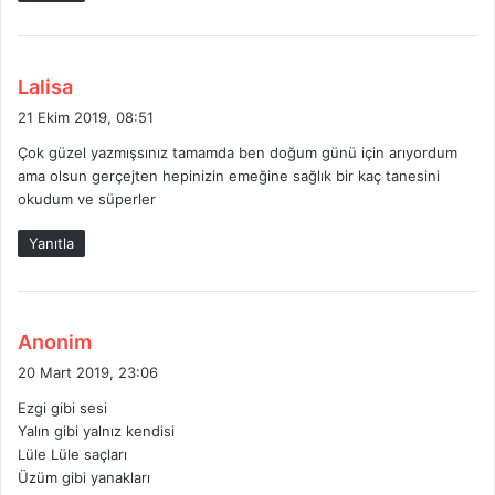
i
:
d
Lalisa
e
21 Ekim 2019, 08:51
d
Çok güzel yazmışsınız tamamda ben doğum günü için arıyordum
i
ama olsun gerçejten hepinizin emeğine sağlık bir kaç tanesini
k
okudum ve süperler
i
:
Yanıtla
d
Anonim
e
20 Mart 2019, 23:06
d
Ezgi gibi sesi
i
Yalın gibi yalnız kendisi
k
Lüle Lüle saçları
i
Üzüm gibi yanakları
: