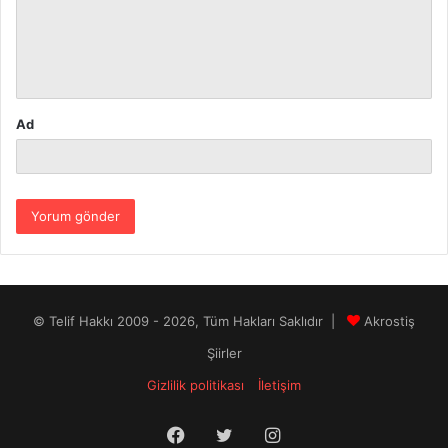
u
m
*
Ad
© Telif Hakkı 2009 - 2026, Tüm Hakları Saklıdır |
Akrostiş
Şiirler
Gizlilik politikası
İletişim
Facebook
Twitter
Instagram