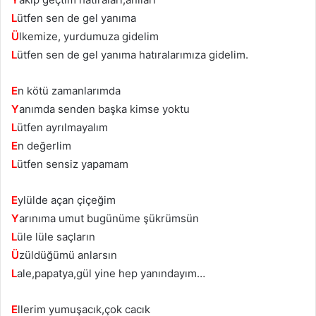
L
ütfen sen de gel yanıma
Ü
lkemize, yurdumuza gidelim
L
ütfen sen de gel yanıma hatıralarımıza gidelim.
E
n kötü zamanlarımda
Y
anımda senden başka kimse yoktu
L
ütfen ayrılmayalım
E
n değerlim
L
ütfen sensiz yapamam
E
ylülde açan çiçeğim
Y
arınıma umut bugünüme şükrümsün
L
üle lüle saçların
Ü
züldüğümü anlarsın
L
ale,papatya,gül yine hep yanındayım…
E
llerim yumuşacık,çok cacık