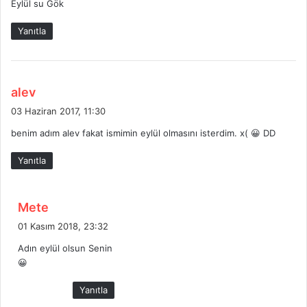
Eylül su Gök
Yanıtla
d
alev
e
03 Haziran 2017, 11:30
d
benim adım alev fakat ismimin eylül olmasını isterdim. x( 😀 DD
i
k
Yanıtla
i
:
d
Mete
e
01 Kasım 2018, 23:32
d
Adın eylül olsun Senin
i
😀
k
i
Yanıtla
: