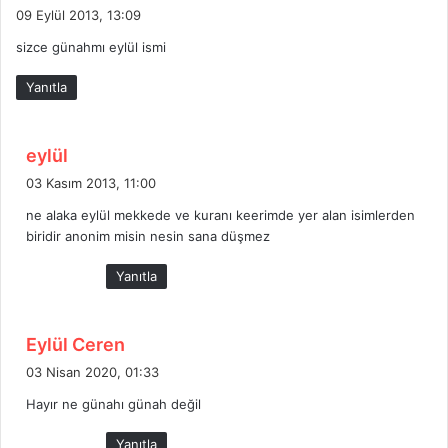
e
09 Eylül 2013, 13:09
d
sizce günahmı eylül ismi
i
k
Yanıtla
i
:
d
eylül
e
03 Kasım 2013, 11:00
d
ne alaka eylül mekkede ve kuranı keerimde yer alan isimlerden
i
biridir anonim misin nesin sana düşmez
k
i
Yanıtla
:
d
Eylül Ceren
e
03 Nisan 2020, 01:33
d
Hayır ne günahı günah değil
i
k
Yanıtla