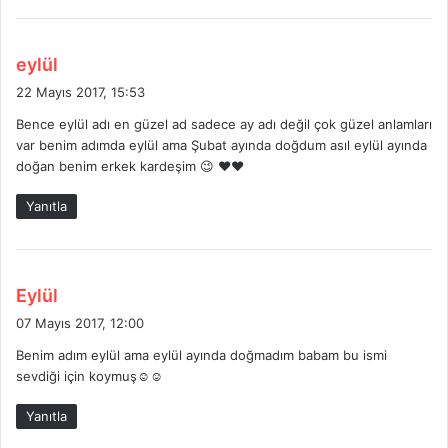
d
eylül
e
22 Mayıs 2017, 15:53
d
Bence eylül adı en güzel ad sadece ay adı değil çok güzel anlamları
i
var benim adımda eylül ama Şubat ayında doğdum asıl eylül ayında
k
doğan benim erkek kardeşim 😉 ♥♥
i
:
Yanıtla
d
Eylül
e
07 Mayıs 2017, 12:00
d
Benim adım eylül ama eylül ayında doğmadım babam bu ismi
i
sevdiği için koymuş☺☺
k
i
Yanıtla
: