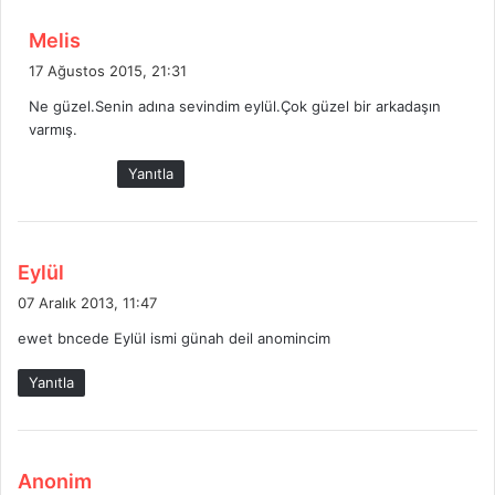
:
d
Melis
e
17 Ağustos 2015, 21:31
d
Ne güzel.Senin adına sevindim eylül.Çok güzel bir arkadaşın
i
varmış.
k
i
Yanıtla
:
d
Eylül
e
07 Aralık 2013, 11:47
d
ewet bncede Eylül ismi günah deil anomincim
i
k
Yanıtla
i
:
d
Anonim