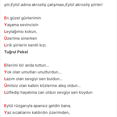
şiir,Eylül adına akrostiş çalışması,Eylül akrostiş şiirleri
E
n güzel günlerimin
Y
aşama sevincisin
L
eylağımsı kokun,
Ü
zerime sinerken
L
irik şiirlerin kentli kızı.
Tuğrul Pekel
E
llerimi bir anda tuttun…
Y
ok olan umutları unutturdun…
L
azım olan sevgiyi sen buldun…
Ü
mitsiz olan kalbin közlerine ateş oldun…
L
ütfedip hayatıma can oldun sevgiyi sen koydun
E
ylül rüzgarıyla apansız geldin bana,
Y
az sıcaklarını kaldırdın üzerimden,