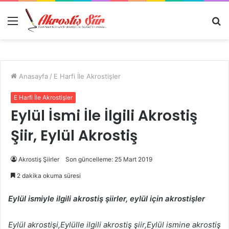
Menü
A
y
...
Anasayfa
/
E Harfi İle Akrostişler
E Harfi İle Akrostişler
Eylül İsmi İle İlgili Akrostiş
Şiir, Eylül Akrostiş
Akrostiş Şiirler
Son güncelleme: 25 Mart 2019
2 dakika okuma süresi
Eylül ismiyle ilgili akrostiş şiirler, eylül için akrostişler
Eylül akrostişi,Eylülle ilgili akrostiş şiir,Eylül ismine akrostiş