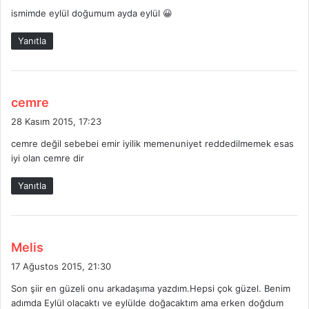
d
ismimde eylül doğumum ayda eylül 😀
i
k
Yanıtla
i
:
d
cemre
e
28 Kasım 2015, 17:23
d
cemre değil sebebei emir iyilik memenuniyet reddedilmemek esas
i
iyi olan cemre dir
k
i
Yanıtla
:
d
Melis
e
17 Ağustos 2015, 21:30
d
Son şiir en güzeli onu arkadaşıma yazdım.Hepsi çok güzel. Benim
i
adımda Eylül olacaktı ve eylülde doğacaktım ama erken doğdum
k