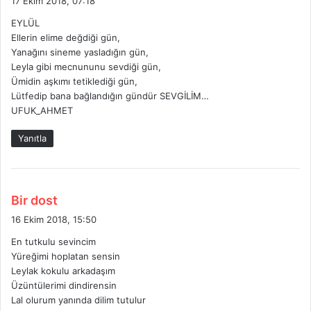
17 Ekim 2018, 07:18
d
EYLÜL
i
Ellerin elime değdiği gün,
k
Yanağını sineme yasladığın gün,
i
Leyla gibi mecnununu sevdiği gün,
:
Ümidin aşkımı tetiklediği gün,
Lütfedip bana bağlandığın gündür SEVGİLİM…
UFUK_AHMET
Yanıtla
d
Bir dost
e
16 Ekim 2018, 15:50
d
En tutkulu sevincim
i
Yüreğimi hoplatan sensin
k
Leylak kokulu arkadaşım
i
Üzüntülerimi dindirensin
:
Lal olurum yanında dilim tutulur