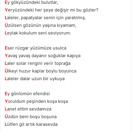
E
y gökyüzündeki bulutlar,
Y
eryüzündeki her şeye değişir mi bu gözler?
L
aleler, papatyalar senin için yaratılmış.
Ü
zülsen gözünün yaşına kıyamam,
L
eylak kokulum seni seviyorum.
E
ser rüzgar yüzümüze usulca
Y
avaş yavaş dayanır soğuklar kapıya
L
aler solar rengini verir toprağa
Ü
lkeyi huzur kaplar boylu boyunca
L
aleler dalar uzun bir uykuya
E
y gönlümün efendisi
Y
oruldum peşinden koşa koşa
L
anet ettim sevdamıza
Ü
zdün beni boşu boşuna
L
ütfen git artık karasevda