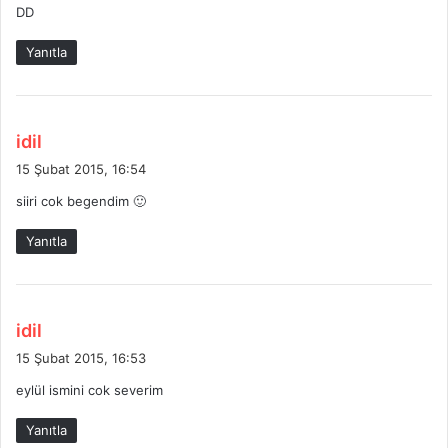
DD
i
:
Yanıtla
d
idil
e
15 Şubat 2015, 16:54
d
siiri cok begendim 🙂
i
k
Yanıtla
i
:
d
idil
e
15 Şubat 2015, 16:53
d
eylül ismini cok severim
i
k
Yanıtla
i