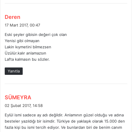
d
Deren
e
17 Mart 2017, 00:47
d
Eski şeyler gibisin değeri çok olan
i
Yenisi gibi olmayan
k
Lakin kıymetini bilmezsen
i
Üzülür.kalır anlamazsın
:
Lafta kalmasın bu sözler.
Yanıtla
d
SÜMEYRA
e
02 Şubat 2017, 14:58
d
Eylül ismi sadece ay adı değildir. Anlamının güzel olduğu ve adına
i
besteler yazıldığı bir isimdir. Türkiye de yaklaşık olarak 15.000 den
k
fazla kişi bu ismi tercih ediyor. Ve bunlardan biri de benim canım
i