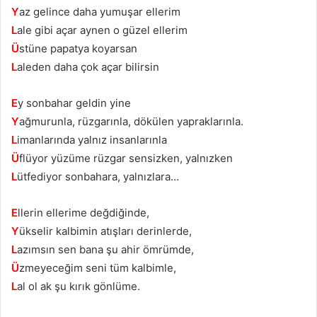
Y
az gelince daha yumuşar ellerim
L
ale gibi açar aynen o güzel ellerim
Ü
stüne papatya koyarsan
L
aleden daha çok açar bilirsin
E
y sonbahar geldin yine
Y
ağmurunla, rüzgarınla, dökülen yapraklarınla.
L
imanlarında yalnız insanlarınla
Ü
flüyor yüzüme rüzgar sensizken, yalnızken
L
ütfediyor sonbahara, yalnızlara…
E
llerin ellerime değdiğinde,
Y
ükselir kalbimin atışları derinlerde,
L
azımsın sen bana şu ahir ömrümde,
Ü
zmeyeceğim seni tüm kalbimle,
L
al ol ak şu kırık gönlüme.