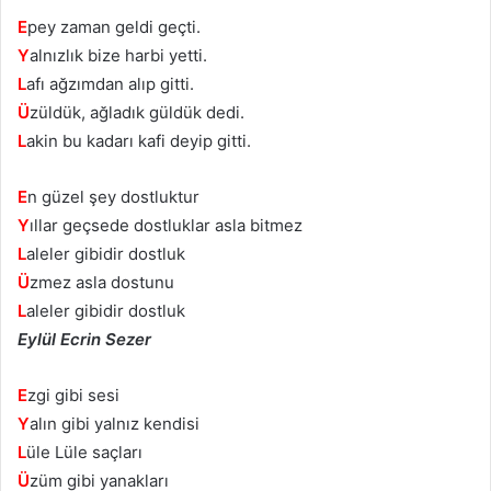
E
pey zaman geldi geçti.
Y
alnızlık bize harbi yetti.
L
afı ağzımdan alıp gitti.
Ü
züldük, ağladık güldük dedi.
L
akin bu kadarı kafi deyip gitti.
E
n güzel şey dostluktur
Y
ıllar geçsede dostluklar asla bitmez
L
aleler gibidir dostluk
Ü
zmez asla dostunu
L
aleler gibidir dostluk
Eylül Ecrin Sezer
E
zgi gibi sesi
Y
alın gibi yalnız kendisi
L
üle Lüle saçları
Ü
züm gibi yanakları