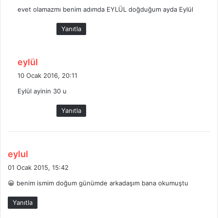
d
evet olamazmı benim adımda EYLÜL doğduğum ayda Eylül
i
k
Yanıtla
i
:
d
eylül
e
10 Ocak 2016, 20:11
d
Eylül ayinin 30 u
i
k
Yanıtla
i
:
d
eylul
e
01 Ocak 2015, 15:42
d
😀 benim ismim doğum günümde arkadaşım bana okumuştu
i
k
Yanıtla
i