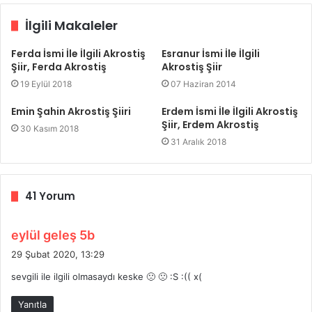
İlgili Makaleler
Ferda İsmi İle İlgili Akrostiş
Esranur İsmi İle İlgili
Şiir, Ferda Akrostiş
Akrostiş Şiir
19 Eylül 2018
07 Haziran 2014
Emin Şahin Akrostiş Şiiri
Erdem İsmi İle İlgili Akrostiş
Şiir, Erdem Akrostiş
30 Kasım 2018
31 Aralık 2018
41 Yorum
d
eylül geleş 5b
e
29 Şubat 2020, 13:29
d
sevgili ile ilgili olmasaydı keske 🙁 🙁 :S :(( x(
i
k
Yanıtla