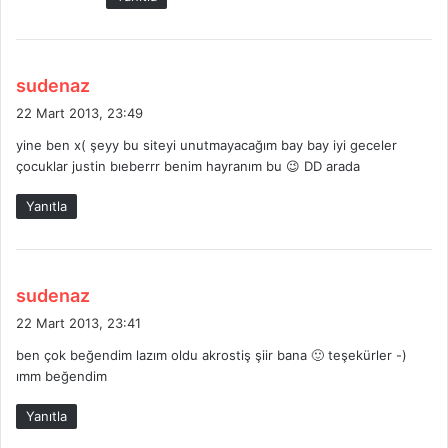
i
:
d
sudenaz
e
22 Mart 2013, 23:49
d
yine ben x( şeyy bu siteyi unutmayacağım bay bay iyi geceler
i
çocuklar justin bıeberrr benim hayranım bu 😉 DD arada
k
i
Yanıtla
:
d
sudenaz
e
22 Mart 2013, 23:41
d
ben çok beğendim lazım oldu akrostiş şiir bana 🙂 teşekürler -)
i
ımm beğendim
k
i
Yanıtla
: