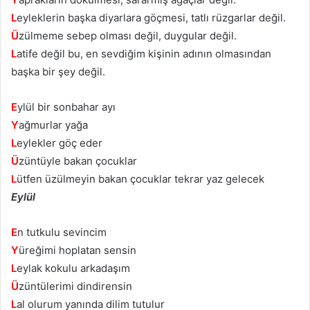
L
eyleklerin başka diyarlara göçmesi, tatlı rüzgarlar değil.
Ü
zülmeme sebep olması değil, duygular değil.
L
atife değil bu, en sevdiğim kişinin adının olmasından
başka bir şey değil.
E
ylül bir sonbahar ayı
Y
ağmurlar yağa
L
eylekler göç eder
Ü
züntüyle bakan çocuklar
L
ütfen üzülmeyin bakan çocuklar tekrar yaz gelecek
Eylül
E
n tutkulu sevincim
Y
üreğimi hoplatan sensin
L
eylak kokulu arkadaşım
Ü
züntülerimi dindirensin
L
al olurum yanında dilim tutulur