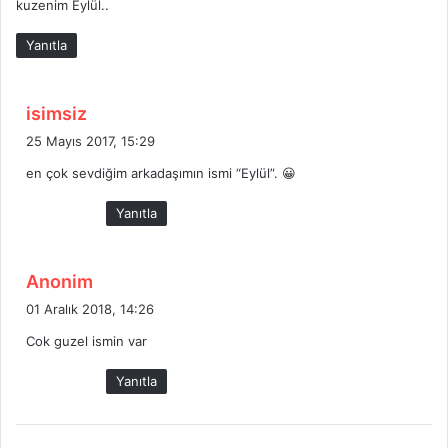
kuzenim Eylül..
:
Yanıtla
d
isimsiz
e
25 Mayıs 2017, 15:29
d
en çok sevdiğim arkadaşımın ismi “Eylül”. 😀
i
k
Yanıtla
i
:
d
Anonim
e
01 Aralık 2018, 14:26
d
Cok guzel ismin var
i
k
Yanıtla
i
: