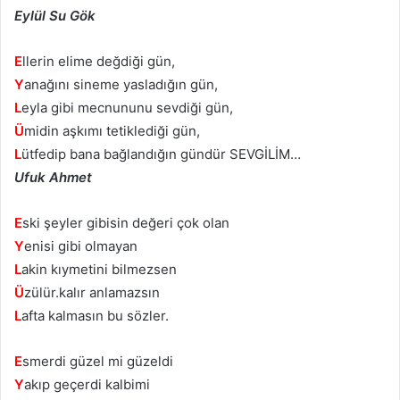
Eylül Su Gök
E
llerin elime değdiği gün,
Y
anağını sineme yasladığın gün,
L
eyla gibi mecnununu sevdiği gün,
Ü
midin aşkımı tetiklediği gün,
L
ütfedip bana bağlandığın gündür SEVGİLİM…
Ufuk Ahmet
E
ski şeyler gibisin değeri çok olan
Y
enisi gibi olmayan
L
akin kıymetini bilmezsen
Ü
zülür.kalır anlamazsın
L
afta kalmasın bu sözler.
E
smerdi güzel mi güzeldi
Y
akıp geçerdi kalbimi