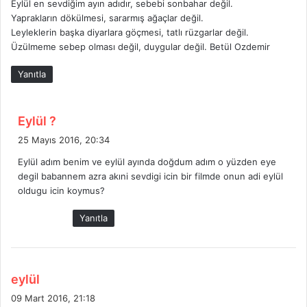
Eylül en sevdiğim ayın adıdır, sebebi sonbahar değil.
i
Yaprakların dökülmesi, sararmış ağaçlar değil.
k
Leyleklerin başka diyarlara göçmesi, tatlı rüzgarlar değil.
i
Üzülmeme sebep olması değil, duygular değil. Betül Ozdemir
:
Yanıtla
d
Eylül ?
e
25 Mayıs 2016, 20:34
d
Eylül adım benim ve eylül ayında doğdum adım o yüzden eye
i
degil babannem azra akıni sevdigi icin bir filmde onun adi eylül
k
oldugu icin koymus?
i
:
Yanıtla
d
eylül
e
09 Mart 2016, 21:18