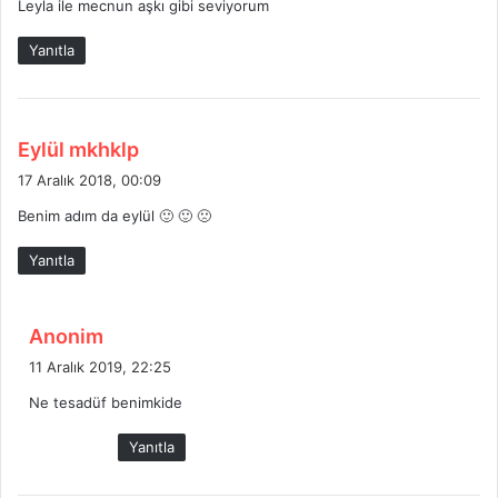
Leyla ile mecnun aşkı gibi seviyorum
Yanıtla
d
Eylül mkhklp
e
17 Aralık 2018, 00:09
d
Benim adım da eylül 🙂 🙂 🙁
i
k
Yanıtla
i
:
d
Anonim
e
11 Aralık 2019, 22:25
d
Ne tesadüf benimkide
i
k
Yanıtla
i
: