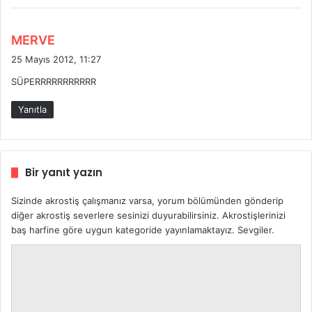
d
MERVE
e
25 Mayıs 2012, 11:27
d
SÜPERRRRRRRRRRR
i
k
Yanıtla
i
:
Bir yanıt yazın
Sizinde akrostiş çalışmanız varsa, yorum bölümünden gönderip
diğer akrostiş severlere sesinizi duyurabilirsiniz. Akrostişlerinizi
baş harfine göre uygun kategoride yayınlamaktayız. Sevgiler.
Y
o
r