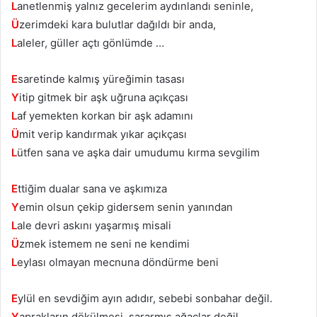
L
anetlenmiş yalnız gecelerim aydınlandı seninle,
Ü
zerimdeki kara bulutlar dağıldı bir anda,
L
aleler, güller açtı gönlümde …
E
saretinde kalmış yüreğimin tasası
Y
itip gitmek bir aşk uğruna açıkçası
L
af yemekten korkan bir aşk adamını
Ü
mit verip kandırmak yıkar açıkçası
L
ütfen sana ve aşka dair umudumu kırma sevgilim
E
ttiğim dualar sana ve aşkımıza
Y
emin olsun çekip gidersem senin yanından
L
ale devri askını yaşarmış misali
Ü
zmek istemem ne seni ne kendimi
L
eylası olmayan mecnuna döndürme beni
E
ylül en sevdiğim ayın adıdır, sebebi sonbahar değil.
Y
aprakların dökülmesi, sararmış ağaçlar değil.