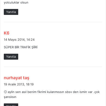
yolculuklar olsun
k
i
Yanıtla
:
d
K6
e
14 Mayıs 2014, 14:24
d
SÜPER BİR TRAFİK ŞİİRİ
i
k
Yanıtla
i
:
d
nurhayat taş
e
19 Aralık 2013, 18:19
d
🙂 aylin sen asıl benim fikrimi kulanmıssın sbsv den ismin var .çok
i
şanslısın
k
i