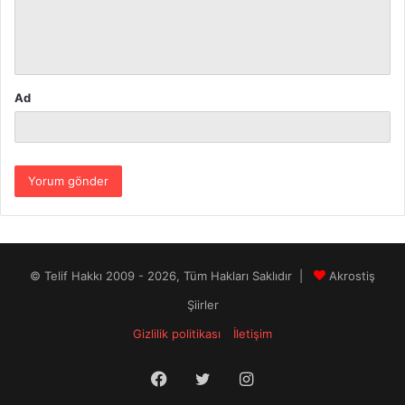
m
*
Ad
© Telif Hakkı 2009 - 2026, Tüm Hakları Saklıdır |
Akrostiş
Şiirler
Gizlilik politikası
İletişim
Facebook
Twitter
Instagram