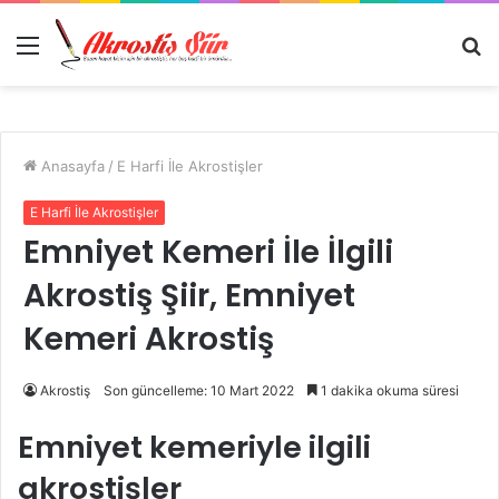
Menü
A
y
...
Anasayfa
/
E Harfi İle Akrostişler
E Harfi İle Akrostişler
Emniyet Kemeri İle İlgili
Akrostiş Şiir, Emniyet
Kemeri Akrostiş
Akrostiş
Son güncelleme: 10 Mart 2022
1 dakika okuma süresi
Emniyet kemeriyle ilgili
akrostişler