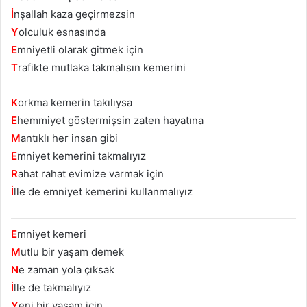
İ
nşallah kaza geçirmezsin
Y
olculuk esnasında
E
mniyetli olarak gitmek için
T
rafikte mutlaka takmalısın kemerini
K
orkma kemerin takılıysa
E
hemmiyet göstermişsin zaten hayatına
M
antıklı her insan gibi
E
mniyet kemerini takmalıyız
R
ahat rahat evimize varmak için
İ
lle de emniyet kemerini kullanmalıyız
E
mniyet kemeri
M
utlu bir yaşam demek
N
e zaman yola çıksak
İ
lle de takmalıyız
Y
eni bir yaşam için