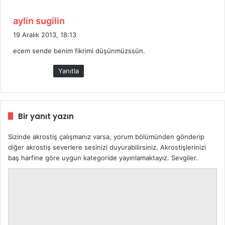
:
d
aylin sugilin
e
19 Aralık 2013, 18:13
d
ecem sende benim fikrimi düşünmüzssün.
i
k
Yanıtla
i
:
Bir yanıt yazın
Sizinde akrostiş çalışmanız varsa, yorum bölümünden gönderip
diğer akrostiş severlere sesinizi duyurabilirsiniz. Akrostişlerinizi
baş harfine göre uygun kategoride yayınlamaktayız. Sevgiler.
Y
o
r
u