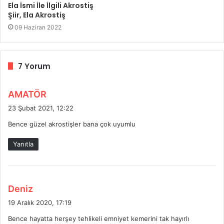
Ela İsmi İle İlgili Akrostiş
Şiir, Ela Akrostiş
09 Haziran 2022
7 Yorum
d
AMATÖR
e
23 Şubat 2021, 12:22
d
Bence güzel akrostişler bana çok uyumlu
i
k
Yanıtla
i
:
d
Deniz
e
19 Aralık 2020, 17:19
d
Bence hayatta herşey tehlikeli emniyet kemerini tak hayırlı
i