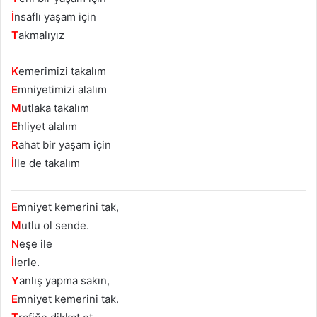
İ
nsaflı yaşam için
T
akmalıyız
K
emerimizi takalım
E
mniyetimizi alalım
M
utlaka takalım
E
hliyet alalım
R
ahat bir yaşam için
İ
lle de takalım
E
mniyet kemerini tak,
M
utlu ol sende.
N
eşe ile
İ
lerle.
Y
anlış yapma sakın,
E
mniyet kemerini tak.