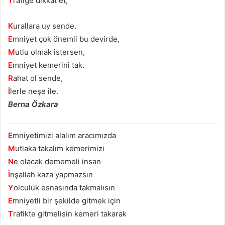
T
rafiğe dikkat et,
K
urallara uy sende.
E
mniyet çok önemli bu devirde,
M
utlu olmak istersen,
E
mniyet kemerini tak.
R
ahat ol sende,
İ
lerle neşe ile.
Berna Özkara
E
mniyetimizi alalım aracımızda
M
utlaka takalım kemerimizi
N
e olacak dememeli insan
İ
nşallah kaza yapmazsın
Y
olculuk esnasında takmalısın
E
mniyetli bir şekilde gitmek için
T
rafikte gitmelisin kemeri takarak