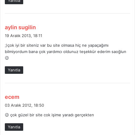
Yanıtla
:
d
aylin sugilin
e
19 Aralık 2013, 18:11
d
;)çok iyi bir siteniz var bu site olmasa hiç ne yapaçağımı
i
bilmiyordum bana çok yardımcı oldunuz teşekkür ederim saoğlun
k
😉
i
:
Yanıtla
d
ecem
e
03 Aralık 2012, 18:50
d
😉 çok güzel bir site cok işime yaradı gerçekten
i
k
Yanıtla
i