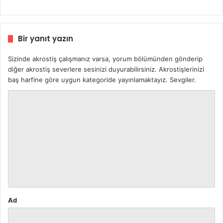
:
Bir yanıt yazın
Sizinde akrostiş çalışmanız varsa, yorum bölümünden gönderip
diğer akrostiş severlere sesinizi duyurabilirsiniz. Akrostişlerinizi
baş harfine göre uygun kategoride yayınlamaktayız. Sevgiler.
Y
o
r
u
m
*
Ad