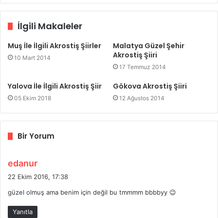
İlgili Makaleler
Muş İle İlgili Akrostiş Şiirler
Malatya Güzel Şehir
Akrostiş Şiiri
10 Mart 2014
17 Temmuz 2014
Yalova İle İlgili Akrostiş Şiir
Gökova Akrostiş Şiiri
05 Ekim 2018
12 Ağustos 2014
Bir Yorum
d
edanur
e
22 Ekim 2016, 17:38
d
güzel olmuş ama benim için değil bu tmmmm bbbbyy 😉
i
k
Yanıtla
i