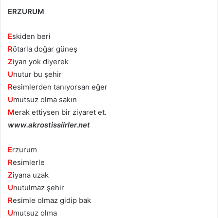
ERZURUM
E
skiden beri
R
ötarla doğar güneş
Z
iyan yok diyerek
U
nutur bu şehir
R
esimlerden tanıyorsan eğer
U
mutsuz olma sakın
M
erak ettiysen bir ziyaret et.
www.akrostissiirler.net
E
rzurum
R
esimlerle
Z
iyana uzak
U
nutulmaz şehir
R
esimle olmaz gidip bak
U
mutsuz olma