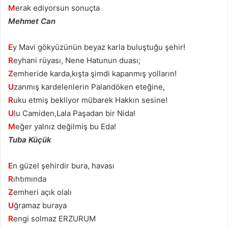
M
erak ediyorsun sonuçta
Mehmet Can
E
y Mavi gökyüzünün beyaz karla buluştuğu şehir!
R
eyhani rüyası, Nene Hatunun duası;
Z
emheride karda,kışta şimdi kapanmış yolların!
U
zanmış kardelenlerin Palandöken eteğine,
R
uku etmiş bekliyor mübarek Hakkın sesine!
U
lu Camiden,Lala Paşadan bir Nida!
M
eğer yalnız değilmiş bu Eda!
Tuba Küçük
E
n güzel şehirdir bura, havası
R
ıhtımında
Z
emheri açık olalı
U
ğramaz buraya
R
engi solmaz ERZURUM