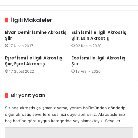
İlgili Makaleler
Elvan Demir İsmine Akrostiş
Esin İsmi İle İlgili Akrostiş
Şiir
Şiir, Esin Akrostiş
17 Nisan 2017
02 Kasım 2020
Eşref İsmi İle İlgili Akrostiş
Ece İsmi İle İlgili Akrostiş
Şiir, Eşref Akrostiş
Şiir
17 Şubat 2022
13 Aralık 2020
Bir yanıt yazın
Sizinde akrostiş çalışmanız varsa, yorum bölümünden gönderip
diğer akrostiş severlere sesinizi duyurabilirsiniz. Akrostişlerinizi
baş harfine göre uygun kategoride yayınlamaktayız. Sevgiler.
Y