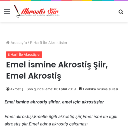
Menü
A
y
...
Anasayfa
/
E Harfi İle Akrostişler
E Harfi İle Akrostişler
Emel İsmine Akrostiş Şiir,
Emel Akrostiş
Akrostiş
Son güncelleme: 06 Eylül 2019
1 dakika okuma süresi
Emel ismine akrostiş şiirler, emel için akrostişler
Emel akrostişi,Emelle ilgili akrostiş şiir,Emel ismi ile ilgili
akrostiş şiir,Emel adına akrostiş çalışması