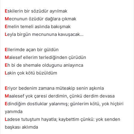
E
skilerin bir sözüdür ayrılmak
M
ecnunun özüdür dağlara çıkmak
E
melin temeli aslında bakışmak
L
eyla birgün mecnununa kavuşacak…
E
llerimde açan bir güldün
M
alesef ellerim terlediğinden çürüdün
E
h bi de shemale oldugunu anlayınca
L
akin çok kötü büzüldüm
E
riyor bedenim zamana müteakip senin aşkınla
M
aalesef yok çaresi derdimin, çünkü derdim devasa
E
dindiğim dostluklar yalanmış; günlerim kötü, yok hiçbiri
yanımda
L
adese tutuştum hayatla; kaybettim çünkü: yok senden
başkası aklımda