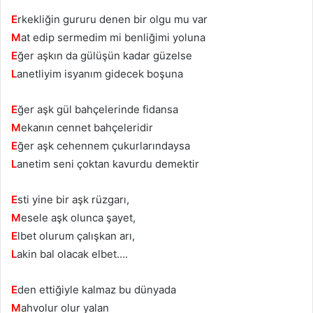
E
rkekliğin gururu denen bir olgu mu var
M
at edip sermedim mi benliğimi yoluna
E
ğer aşkın da gülüşün kadar güzelse
L
anetliyim isyanım gidecek boşuna
E
ğer aşk gül bahçelerinde fidansa
M
ekanın cennet bahçeleridir
E
ğer aşk cehennem çukurlarındaysa
L
anetim seni çoktan kavurdu demektir
E
sti yine bir aşk rüzgarı,
M
esele aşk olunca şayet,
E
lbet olurum çalışkan arı,
L
akin bal olacak elbet….
E
den ettiğiyle kalmaz bu dünyada
M
ahvolur olur yalan