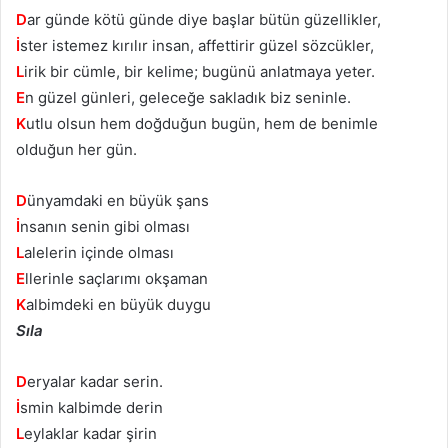
D
ar günde kötü günde diye başlar bütün güzellikler,
İ
ster istemez kırılır insan, affettirir güzel sözcükler,
L
irik bir cümle, bir kelime; bugünü anlatmaya yeter.
E
n güzel günleri, geleceğe sakladık biz seninle.
K
utlu olsun hem doğduğun bugün, hem de benimle
olduğun her gün.
D
ünyamdaki en büyük şans
İ
nsanın senin gibi olması
L
alelerin içinde olması
E
llerinle saçlarımı okşaman
K
albimdeki en büyük duygu
Sıla
D
eryalar kadar serin.
İ
smin kalbimde derin
L
eylaklar kadar şirin