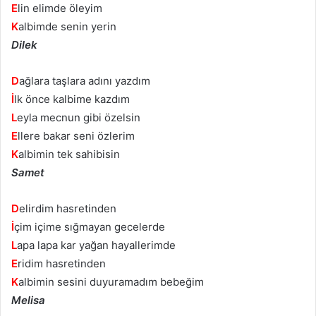
E
lin elimde öleyim
K
albimde senin yerin
Dilek
D
ağlara taşlara adını yazdım
İ
lk önce kalbime kazdım
L
eyla mecnun gibi özelsin
E
llere bakar seni özlerim
K
albimin tek sahibisin
Samet
D
elirdim hasretinden
İ
çim içime sığmayan gecelerde
L
apa lapa kar yağan hayallerimde
E
ridim hasretinden
K
albimin sesini duyuramadım bebeğim
Melisa