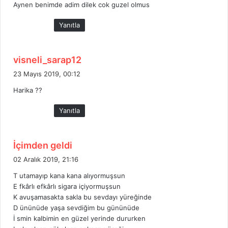
Aynen benimde adim dilek cok guzel olmus
i
k
Yanıtla
i
:
d
visneli_sarap12
e
23 Mayıs 2019, 00:12
d
Harika ??
i
k
Yanıtla
i
:
d
İçimden geldi
e
02 Aralık 2019, 21:16
d
T utamayıp kana kana alıyormuşsun
i
E fkârlı efkârlı sigara içiyormuşsun
k
K avuşamasakta sakla bu sevdayı yüreğinde
i
D ününüde yaşa sevdiğim bu gününüde
:
İ smin kalbimin en güzel yerinde dururken