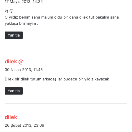
17 Mayıs 2013, 14:34
d
x( 🙂
i
O yıldız benim sana malum oldu bir daha dilek tut bakalım sana
k
yaklaşa bilirmiyim .
i
:
Yanıtla
d
dilek @
e
30 Nisan 2013, 11:45
d
Dilek bir dilek tutum arkadaş lar bugece bir yıldız kayaçak
i
k
Yanıtla
i
:
d
dilek
e
26 Şubat 2013, 23:09
d