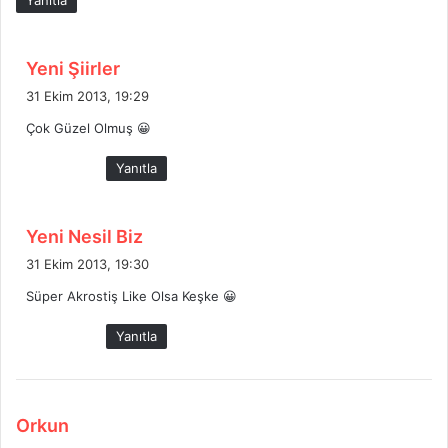
Yanıtla
d
Yeni Şiirler
e
31 Ekim 2013, 19:29
d
Çok Güzel Olmuş 😀
i
k
Yanıtla
i
:
d
Yeni Nesil Biz
e
31 Ekim 2013, 19:30
d
Süper Akrostiş Like Olsa Keşke 😀
i
k
Yanıtla
i
:
d
Orkun
e