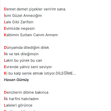
D
emet demet çiçekler veririm sana.
İ
smi Güzel Anneciğim
L
ale Gibi Zarifsin
E
vimizde neşesin
K
albimin Sultanı Canım Annem
D
ünyamda dilediğim dilek
İ
lk ve tek dileğimsin
L
akin bu yürek bu can
E
vrende yalniz seni seviyor
K
i bu kalp senle atmak istiyor.DİLEĞÎME…
Hasan Gümüş
D
enizlerin dibine bakınca
İ
lk harfini hatırladım
L
aleleri görünce