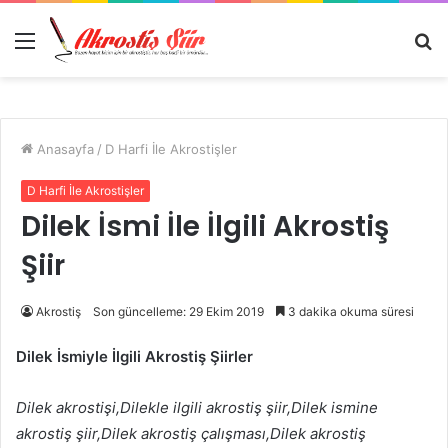
Menü
A
y
...
Anasayfa
/
D Harfi İle Akrostişler
D Harfi İle Akrostişler
Dilek İsmi İle İlgili Akrostiş
Şiir
Akrostiş
Son güncelleme: 29 Ekim 2019
3 dakika okuma süresi
Dilek İsmiyle İlgili Akrostiş Şiirler
Dilek akrostişi,Dilekle ilgili akrostiş şiir,Dilek ismine
akrostiş şiir,Dilek akrostiş çalışması,Dilek akrostiş