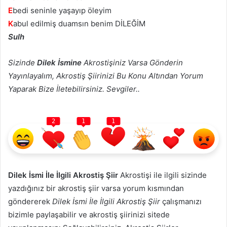
E
bedi seninle yaşayıp öleyim
K
abul edilmiş duamsın benim DİLEĞİM
Sulh
Sizinde
Dilek İsmine
Akrostişiniz Varsa Gönderin
Yayınlayalım, Akrostiş Şiirinizi Bu Konu Altından Yorum
Yaparak Bize İletebilirsiniz. Sevgiler..
2
1
1
Dilek İsmi İle İlgili Akrostiş Şiir
Akrostişi ile ilgili sizinde
yazdığınız bir akrostiş şiir varsa yorum kısmından
göndererek
Dilek İsmi İle İlgili Akrostiş Şiir
çalışmanızı
bizimle paylaşabilir ve akrostiş şiirinizi sitede