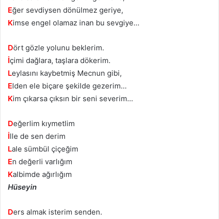
E
ğer sevdiysen dönülmez geriye,
K
imse engel olamaz inan bu sevgiye…
D
ört gözle yolunu beklerim.
İ
çimi dağlara, taşlara dökerim.
L
eylasını kaybetmiş Mecnun gibi,
E
lden ele biçare şekilde gezerim…
K
im çıkarsa çıksın bir seni severim…
D
eğerlim kıymetlim
İ
lle de sen derim
L
ale sümbül çiçeğim
E
n değerli varlığım
K
albimde ağırlığım
Hüseyin
D
ers almak isterim senden.