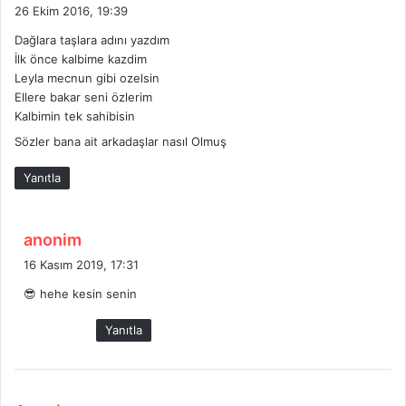
e
26 Ekim 2016, 19:39
d
Dağlara taşlara adını yazdım
i
İlk önce kalbime kazdim
k
Leyla mecnun gibi ozelsin
i
Ellere bakar seni özlerim
:
Kalbimin tek sahibisin
Sözler bana ait arkadaşlar nasıl Olmuş
Yanıtla
d
anonim
e
16 Kasım 2019, 17:31
d
😎 hehe kesin senin
i
k
Yanıtla
i
: