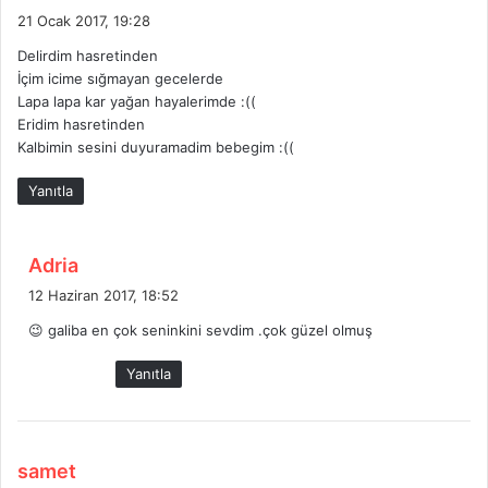
e
21 Ocak 2017, 19:28
d
Delirdim hasretinden
i
İçim icime sığmayan gecelerde
k
Lapa lapa kar yağan hayalerimde :((
i
Eridim hasretinden
:
Kalbimin sesini duyuramadim bebegim :((
Yanıtla
d
Adria
e
12 Haziran 2017, 18:52
d
😉 galiba en çok seninkini sevdim .çok güzel olmuş
i
k
Yanıtla
i
:
d
samet