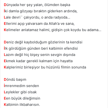
D
ünyada her şey yalan, ölümden başka
İ
ki damla gözyaşı bıraktın giderken ardında,
L
ale devri¨ çalıyordu, o anda radyoda…
E
llerimi açıp yalvarsam da Allah’a ve sana,
K
elimeler anlatamaz halimi, gidişin çok koydu bu adama…
D
eniz değil kaybolduğum gözlerinin ta kendisi
İ
lk gördüğüm günden beri kalbimin efendisi
L
azım değil hiç bişey senin sevgin dışında
E
kmek kadar gerekli kalmam için hayatta
K
alplerimiz birleşiyor bu hüzünlü filmin sonunda
D
öndü başım
İ
mrenmedim senden
L
eylekler gibi olsak
E
en büyük dileğimsin
K
albimin ilkbaharısın.