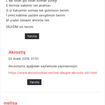
L ale olsan gül olsan solman yüreği
E llerinde kalbimin tek anahtarı
G ül bahçemin solmaz tek gülümsün benim
İ smini kalbime yazdım sevgilimsin benim
M uradın olmadın ahirette tek
DİLEĞİM sin benim
Yanıtla
d
Akrostiş
e
02 Aralık 2019, 21:51
d
Akrostişiniz aşağıdaki sayfamızda yayınlanmıştır.
i
https://www.akrostissiirler.net/tek-dilegim-akrostis-siiri.html
k
i
Yanıtla
:
d
melisa