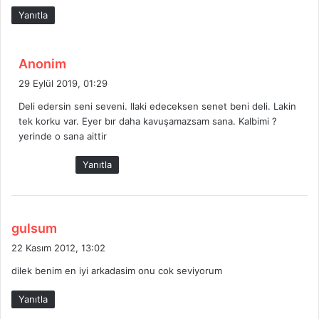
i
Yanıtla
:
d
Anonim
e
29 Eylül 2019, 01:29
d
Deli edersin seni seveni. Ilaki edeceksen senet beni deli. Lakin
i
tek korku var. Eyer bır daha kavuşamazsam sana. Kalbimi ?
k
yerinde o sana aittir
i
:
Yanıtla
d
gulsum
e
22 Kasım 2012, 13:02
d
dilek benim en iyi arkadasim onu cok seviyorum
i
k
Yanıtla
i