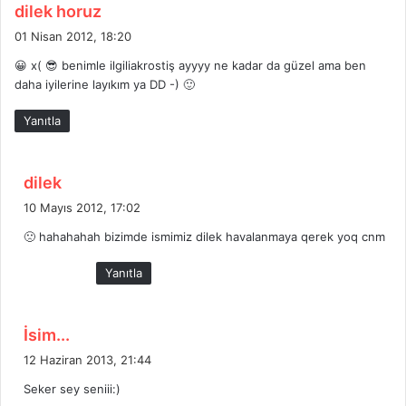
d
dilek horuz
e
01 Nisan 2012, 18:20
d
😀 x( 😎 benimle ilgiliakrostiş ayyyy ne kadar da güzel ama ben
i
daha iyilerine layıkım ya DD -) 🙂
k
i
Yanıtla
:
d
dilek
e
10 Mayıs 2012, 17:02
d
🙁 hahahahah bizimde ismimiz dilek havalanmaya qerek yoq cnm
i
k
Yanıtla
i
:
d
İsim...
e
12 Haziran 2013, 21:44
d
Seker sey seniii:)
i