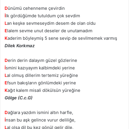
D
ünümü cehenneme çevirdin
İ
lk gördüğümde tutuldum çok sevdim
L
an keşke sevmeseydim desem de olan oldu
E
lalem sevme unut deseler de unutamadım
K
aderim böyleymiş 5 sene sevip de sevilmemek varmış
Dilek Korkmaz
D
erin derin dalayım güzel gözlerine
İ
smini kazıyayım kalbimdeki yerine
L
al olmuş dillerim tertemiz yüreğine
E
fsun bakışların gönlümdeki yerine
K
ağıt kalem misali dökülsün yüreğine
Gölge (C.c.G)
D
ağlara yazdım ismini altın harfle,
İ
nsan bu aşk gelince vurur deliliğe,
L
al olsa dil bu kez gönül gelir dile,