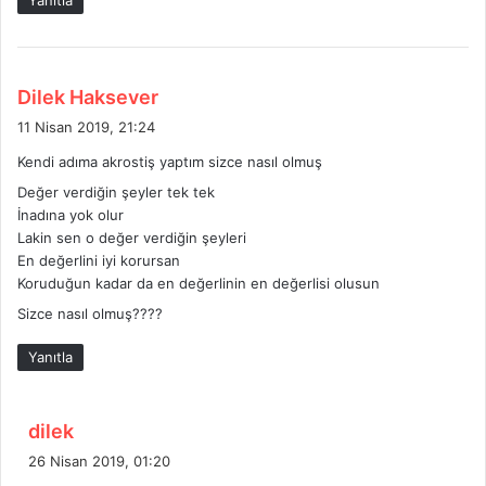
Yanıtla
i
:
d
Dilek Haksever
e
11 Nisan 2019, 21:24
d
Kendi adıma akrostiş yaptım sizce nasıl olmuş
i
Değer verdiğin şeyler tek tek
k
İnadına yok olur
i
Lakin sen o değer verdiğin şeyleri
:
En değerlini iyi korursan
Koruduğun kadar da en değerlinin en değerlisi olusun
Sizce nasıl olmuş????
Yanıtla
d
dilek
e
26 Nisan 2019, 01:20
d