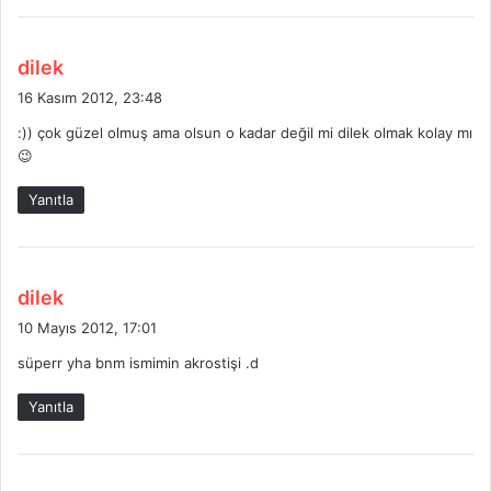
:
d
dilek
e
16 Kasım 2012, 23:48
d
:)) çok güzel olmuş ama olsun o kadar değil mi dilek olmak kolay mı
i
😉
k
i
Yanıtla
:
d
dilek
e
10 Mayıs 2012, 17:01
d
süperr yha bnm ismimin akrostişi .d
i
k
Yanıtla
i
: