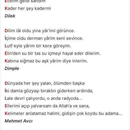
E
celim geldi sandım
K
ader her şey kadermi
Dilek
D
ilim lâl oldu yine yâr’imi görünce.
İ
çime oldu derman yârim seni sevince.
L
utf eyle yârim bir kere göreyim.
E
lin’den su bir tas su içmeyi hayal eder dilerim.
K
abına sığmaz bu aşk yârim diye inlerim.
Dimple
D
ünyada her şey yalan, ölümden başka
İ
ki damla gözyaşı bıraktın giderken ardında,
L
ale devri çalıyordu, o anda radyoda…
E
llerimi açıp yalvarsam da Allah’a ve sana,
K
elimeler anlatamaz halimi, gidişin çok koydu bu adama…
Mehmet Avcı