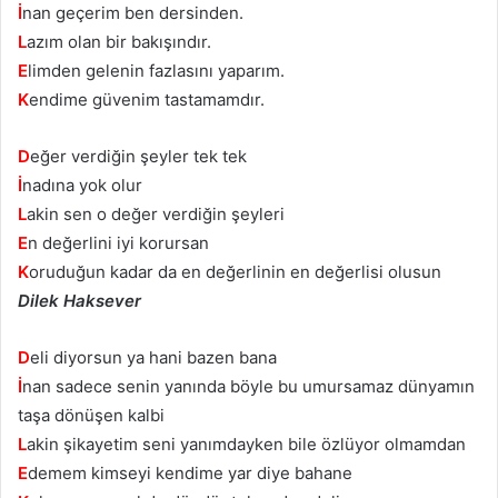
İ
nan geçerim ben dersinden.
L
azım olan bir bakışındır.
E
limden gelenin fazlasını yaparım.
K
endime güvenim tastamamdır.
D
eğer verdiğin şeyler tek tek
İ
nadına yok olur
L
akin sen o değer verdiğin şeyleri
E
n değerlini iyi korursan
K
oruduğun kadar da en değerlinin en değerlisi olusun
Dilek Haksever
D
eli diyorsun ya hani bazen bana
İ
nan sadece senin yanında böyle bu umursamaz dünyamın
taşa dönüşen kalbi
L
akin şikayetim seni yanımdayken bile özlüyor olmamdan
E
demem kimseyi kendime yar diye bahane