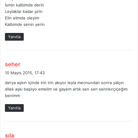
i
İsmin kalbimde derin
k
Leylaklar kadar şirin
i
Elin elimde oleyim
:
Kalbimde senin yerin
Yanıtla
d
seher
e
10 Mayıs 2015, 17:43
d
derya aşkın içinde irin irin akıyor leyla mecnundan sonra yalçın
i
dilek aşkı başlıyo emelim ve gayem artık sen sen sennkırçiçeğim
k
benimm
i
:
Yanıtla
d
sıla