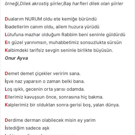
örneği,Dilek akrostiş şiirler,Baş harfleri dilek olan şiirler
D
ualarım NURUM oldu ete kemiğe büründü
İ
badetlerim canım oldu, ailem huzura yürüdü
L
ütufuna mazhar olduğum Rabbim beni seninle güldürdü
E
n güzel yarınımsın, muhabbetimiz sonsuzlukta sürsün
K
albimdeki tarifsiz sevgin seninle birlikte büyüsün.
Onur Ayva
D
emet demet çiçekler veririm sana.
İ
şve naz yaparsın o zaman belki bana.
L
oş ışıklı, gecenin orta yarısı odamda.
E
llerimiz kavuşsun önce, sonrasına hiç bakma.
K
alplerimiz bir olduktan sonra gerisi boş, yalan dünya.
D
erdime derman olabilecek misin ey yarim
İ
stediğim sadece aşk