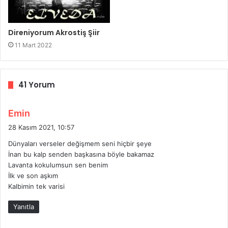
Direniyorum Akrostiş Şiir
11 Mart 2022
41 Yorum
d
Emin
e
28 Kasım 2021, 10:57
d
Dünyaları verseler değişmem seni hiçbir şeye
i
İnan bu kalp senden başkasına böyle bakamaz
k
Lavanta kokulumsun sen benim
i
İlk ve son aşkım
:
Kalbimin tek varisi
Yanıtla