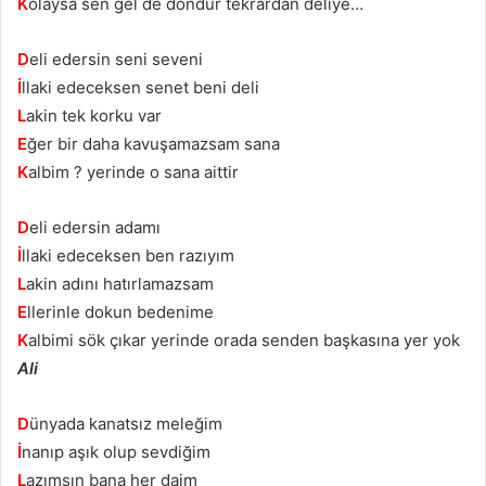
K
olaysa sen gel de döndür tekrardan deliye…
D
eli edersin seni seveni
İ
llaki edeceksen senet beni deli
L
akin tek korku var
E
ğer bir daha kavuşamazsam sana
K
albim ? yerinde o sana aittir
D
eli edersin adamı
İ
llaki edeceksen ben razıyım
L
akin adını hatırlamazsam
E
llerinle dokun bedenime
K
albimi sök çıkar yerinde orada senden başkasına yer yok
Ali
D
ünyada kanatsız meleğim
İ
nanıp aşık olup sevdiğim
L
azımsın bana her daim