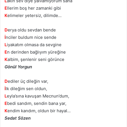
L
akin sev diye yalvamıyorum sana
E
llerim boş her zamanki gibi
K
elimeler yetersiz, dilimde…
D
erya oldu sevdan bende
İ
nciler buldum nice sende
L
iyakatım olmasa da sevgine
E
n derinden bağlıyım yüreğine
K
albim, şenlenir seni görünce
Gönül Yorgun
D
ediler üç dileğin var,
İ
lk dileğim sen oldun,
L
eyla’sına kavuşan Mecnun’dum,
E
bedi sandım, sendin bana yar,
K
endim kandım, oldun bir hayal…
Sedat Sözen