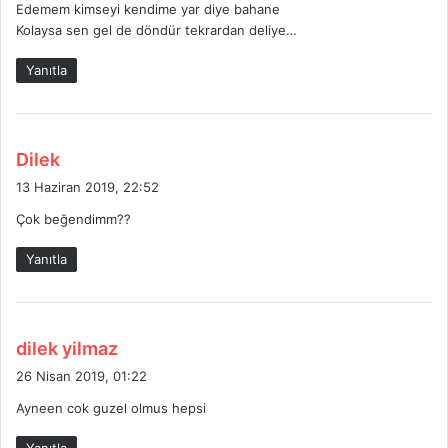
Edemem kimseyi kendime yar diye bahane
Kolaysa sen gel de döndür tekrardan deliye…
Yanıtla
d
Dilek
e
13 Haziran 2019, 22:52
d
Çok beğendimm??
i
k
Yanıtla
i
:
d
dilek yilmaz
e
26 Nisan 2019, 01:22
d
Ayneen cok guzel olmus hepsi
i
k