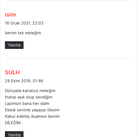
d
isim
e
16 Ocak 2021, 22:03
d
benim tek meleğim
i
k
Yanıtla
i
:
d
SULH
e
29 Ekim 2019, 01:46
d
Dünyada kanatsız meleğim
i
İnanıp aşık olup sevdiğim
k
Lazımsın bana her daim
i
Ebedi seninle yaşayıp öleyim
:
Kabul edilmiş duamsın benim
DİLEĞİM
Yanıtla