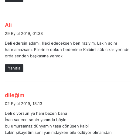
d
Ali
e
29 Eylül 2019, 01:38
d
Deli edersin adamı. Illaki edeceksen ben razıyım. Lakin adını
i
hatırlamazsam. Ellerinle dokun bedenime Kalbimi sük cıkar yerinde
k
orda senden başkasına yeryok
i
:
Yanıtla
d
dileğim
e
02 Eylül 2019, 18:13
d
Deli diyorsun ya hani bazen bana
i
İnan sadece senin yanında böyle
k
bu umursamaz dünyamın taşa dönüşen kalbi
i
Lakin şikayetim seni yanımdayken bile özlüyor olmamdan
: