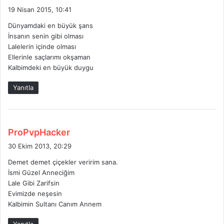
e
19 Nisan 2015, 10:41
d
Dünyamdaki en büyük şans
i
İnsanın senin gibi olması
k
Lalelerin içinde olması
i
Ellerinle saçlarımı okşaman
:
Kalbimdeki en büyük duygu
Yanıtla
d
ProPvpHacker
e
30 Ekim 2013, 20:29
d
Demet demet çiçekler veririm sana.
i
İsmi Güzel Anneciğim
k
Lale Gibi Zarifsin
i
Evimizde neşesin
:
Kalbimin Sultanı Canım Annem