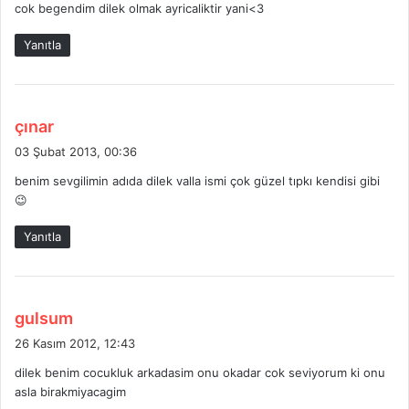
cok begendim dilek olmak ayricaliktir yani<3
i
k
Yanıtla
i
:
d
çınar
e
03 Şubat 2013, 00:36
d
benim sevgilimin adıda dilek valla ismi çok güzel tıpkı kendisi gibi
i
😉
k
i
Yanıtla
:
d
gulsum
e
26 Kasım 2012, 12:43
d
dilek benim cocukluk arkadasim onu okadar cok seviyorum ki onu
i
asla birakmiyacagim
k