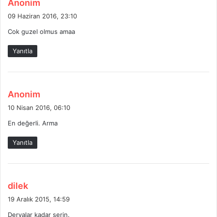
d
Anonim
e
09 Haziran 2016, 23:10
d
Cok guzel olmus amaa
i
k
Yanıtla
i
:
d
Anonim
e
10 Nisan 2016, 06:10
d
En değerli. Arma
i
k
Yanıtla
i
:
d
dilek
e
19 Aralık 2015, 14:59
d
Deryalar kadar serin.