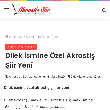
Menü
A
y
...
Anasayfa
/
D Harfi İle Akrostişler
D Harfi İle Akrostişler
Dilek İsmine Özel Akrostiş
Şiir Yeni
Akrostiş
Son güncelleme: 18 Mart 2020
2 dakika okuma süresi
Dilek ismine özel akrostiş şiirler yeni
Dilek akrostişi,Dilekle ilgili akrostiş şiir,Dilek ismine
akrostiş şiir,Dilek akrostiş çalışması