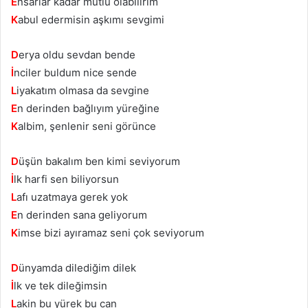
E
nsarlar kadar mutlu olabilirim
K
abul edermisin aşkımı sevgimi
D
erya oldu sevdan bende
İ
nciler buldum nice sende
L
iyakatım olmasa da sevgine
E
n derinden bağlıyım yüreğine
K
albim, şenlenir seni görünce
D
üşün bakalım ben kimi seviyorum
İ
lk harfi sen biliyorsun
L
afı uzatmaya gerek yok
E
n derinden sana geliyorum
K
imse bizi ayıramaz seni çok seviyorum
D
ünyamda dilediğim dilek
İ
lk ve tek dileğimsin
L
akin bu yürek bu can