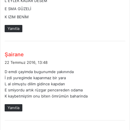
L EYLEK KADAR DESEM
E SMA GÜZELİ
K IZIM BENİM
Yanıtla
d
Şairane
e
22 Temmuz 2016, 13:48
d
D emdi çayimda bugunumde yakınında
i
İ zdi yuregimde kapanmaz bir yara
k
L al olmuştu dilim gidince kapıdan
i
E smiyordu artık rüzgar pencereden odama
:
K kaybetmiştim onu biten ömrümün baharinda
Yanıtla