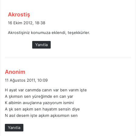
d
Akrostiş
e
16 Ekim 2012, 18:38
d
Akrostişiniz konumuza eklendi, teşekkürler.
i
k
Yanıtla
i
:
d
Anonim
e
11 Ağustos 2011, 10:09
d
H ayat var canımda canın var ben varım işte
i
A şkımsın sen yüreğimde en can yar
k
K albimin avuçlarına yazıyorum ismini
i
A şk sen aşkım sen hayatım sensin diye
:
N asıl desem işte aşkım aşkısımsın sen
Yanıtla