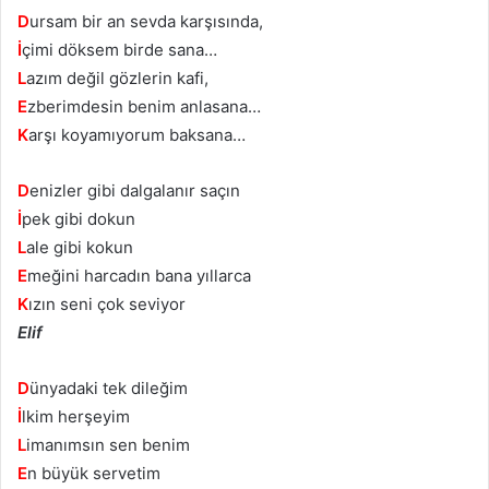
D
ursam bir an sevda karşısında,
İ
çimi döksem birde sana…
L
azım değil gözlerin kafi,
E
zberimdesin benim anlasana…
K
arşı koyamıyorum baksana…
D
enizler gibi dalgalanır saçın
İ
pek gibi dokun
L
ale gibi kokun
E
meğini harcadın bana yıllarca
K
ızın seni çok seviyor
Elif
D
ünyadaki tek dileğim
İ
lkim herşeyim
L
imanımsın sen benim
E
n büyük servetim