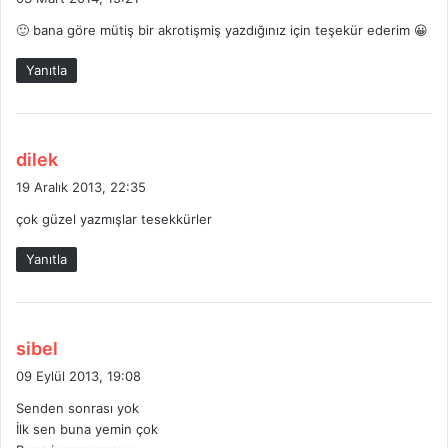
d
🙂 bana göre mütiş bir akrotişmiş yazdığınız için teşekür ederim 😀
i
k
Yanıtla
i
:
d
dilek
e
19 Aralık 2013, 22:35
d
çok güzel yazmışlar tesekkürler
i
k
Yanıtla
i
:
d
sibel
e
09 Eylül 2013, 19:08
d
Senden sonrası yok
i
İlk sen buna yemin çok
k