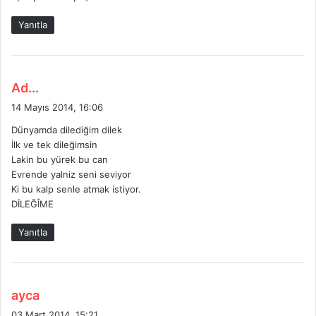
i
k
Yanıtla
i
:
d
Ad...
e
14 Mayıs 2014, 16:06
d
Dünyamda dilediğim dilek
i
İlk ve tek dileğimsin
k
Lakin bu yürek bu can
i
Evrende yalniz seni seviyor
:
Ki bu kalp senle atmak istiyor.
DİLEĞÎME
Yanıtla
d
ayca
e
03 Mart 2014, 15:21