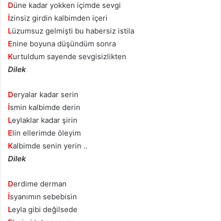
D
üne kadar yokken içimde sevgi
İ
zinsiz girdin kalbimden içeri
L
üzumsuz gelmişti bu habersiz istila
E
nine boyuna düşündüm sonra
K
urtuldum sayende sevgisizlikten
Dilek
D
eryalar kadar serin
İ
smin kalbimde derin
L
eylaklar kadar şirin
E
lin ellerimde öleyim
K
albimde senin yerin ..
Dilek
D
erdime derman
İ
syanımın sebebisin
L
eyla gibi değilsede