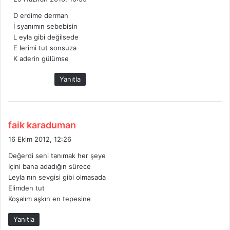
d
D erdime derman
i
İ syanımın sebebisin
k
L eyla gibi değilsede
i
E lerimi tut sonsuza
:
K aderin gülümse
Yanıtla
d
faik karaduman
e
16 Ekim 2012, 12:26
d
Değerdi seni tanımak her şeye
i
İçini bana adadığın sürece
k
Leyla nın sevgisi gibi olmasada
i
Elimden tut
:
Koşalım aşkın en tepesine
Yanıtla