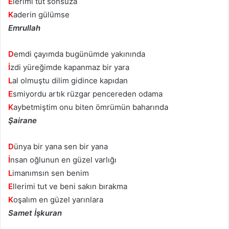
E
lerimi tut sonsuza
K
aderin gülümse
Emrullah
D
emdi çayımda bugünümde yakınında
İ
zdi yüreğimde kapanmaz bir yara
L
al olmuştu dilim gidince kapıdan
E
smiyordu artık rüzgar pencereden odama
K
aybetmiştim onu biten ömrümün baharında
Şairane
D
ünya bir yana sen bir yana
İ
nsan oğlunun en güzel varlığı
L
imanımsın sen benim
E
llerimi tut ve beni sakın bırakma
K
oşalım en güzel yarınlara
Samet İşkuran