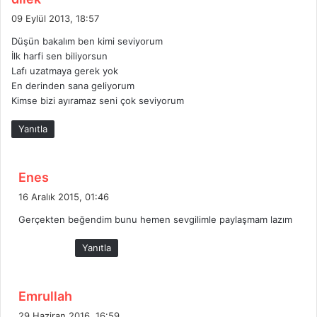
e
09 Eylül 2013, 18:57
d
Düşün bakalım ben kimi seviyorum
i
İlk harfi sen biliyorsun
k
Lafı uzatmaya gerek yok
i
En derinden sana geliyorum
:
Kimse bizi ayıramaz seni çok seviyorum
Yanıtla
d
Enes
e
16 Aralık 2015, 01:46
d
Gerçekten beğendim bunu hemen sevgilimle paylaşmam lazım
i
k
Yanıtla
i
:
d
Emrullah
e
29 Haziran 2016, 16:59