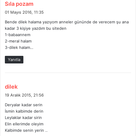
d
Sıla pozam
e
01 Mayıs 2016, 11:35
d
Bende dilek halama yazıyom anneler gününde de verecem şu ana
i
kadar 3 kişiye yazdım bu siteden
k
1-babaannem
i
2-meral halam
:
3-dilek halam…
Yanıtla
d
dilek
e
19 Aralık 2015, 21:56
d
Deryalar kadar serin
i
İsmin kalbimde derin
k
Leylaklar kadar sirin
i
Elin ellerimde oleyim
:
Kalbimde senin yerin ..