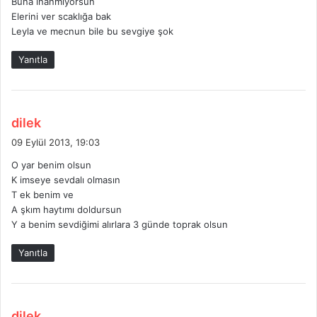
Buna inanmıyorsun
i
Elerini ver scaklığa bak
:
Leyla ve mecnun bile bu sevgiye şok
Yanıtla
d
dilek
e
09 Eylül 2013, 19:03
d
O yar benim olsun
i
K imseye sevdalı olmasın
k
T ek benim ve
i
A şkım haytımı doldursun
:
Y a benim sevdiğimi alırlara 3 günde toprak olsun
Yanıtla
d
dilek