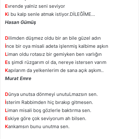
E
vrende yalniz seni seviyor
K
i bu kalp senle atmak istiyor.DİLEĞÎME…
Hasan Gümüş
D
ilimden düşmez oldu bir an bile güzel adın
İ
nce bir oya misali adeta işlenmiş kalbime aşkın
L
iman oldu rotasız bir gemiyken ben varlığın
E
s şimdi rüzgarım ol da, nereye istersen varım
K
apılarım da yelkenlerim de sana açık aşkım..
Murat Emre
D
ünya unutsa dönmeyi unutuLmazsın sen.
İ
sterim Rabbimden hiç bırakıp gitmesen.
L
iman misali boş gözlerle baktırma sen.
E
skiye göre çok seviyorum ah bilsen.
K
ankamsın bunu unutma sen.