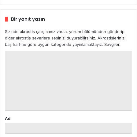
Bir yanıt yazın
Sizinde akrostiş çalışmanız varsa, yorum bölümünden gönderip
diğer akrostiş severlere sesinizi duyurabilirsiniz. Akrostişlerinizi
baş harfine göre uygun kategoride yayınlamaktayız. Sevgiler.
Y
o
r
u
m
*
Ad