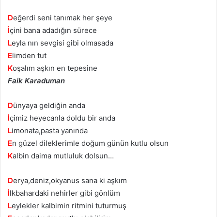
D
eğerdi seni tanımak her şeye
İ
çini bana adadığın sürece
L
eyla nın sevgisi gibi olmasada
E
limden tut
K
oşalım aşkın en tepesine
Faik Karaduman
D
ünyaya geldiğin anda
İ
çimiz heyecanla doldu bir anda
L
imonata,pasta yanında
E
n güzel dileklerimle doğum günün kutlu olsun
K
albin daima mutluluk dolsun…
D
erya,deniz,okyanus sana ki aşkım
İ
lkbahardaki nehirler gibi gönlüm
L
eylekler kalbimin ritmini tuturmuş