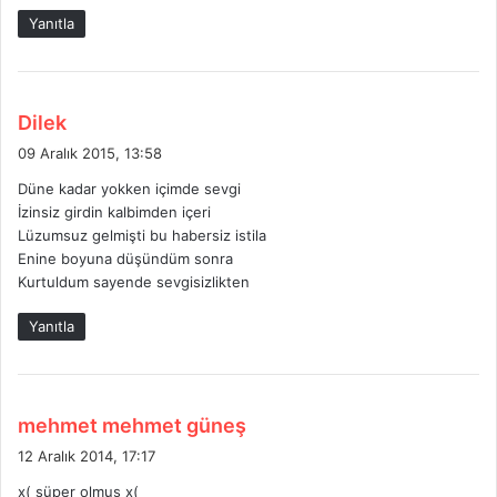
Yanıtla
d
Dilek
e
09 Aralık 2015, 13:58
d
Düne kadar yokken içimde sevgi
i
İzinsiz girdin kalbimden içeri
k
Lüzumsuz gelmişti bu habersiz istila
i
Enine boyuna düşündüm sonra
:
Kurtuldum sayende sevgisizlikten
Yanıtla
d
mehmet mehmet güneş
e
12 Aralık 2014, 17:17
d
x( süper olmuş x(