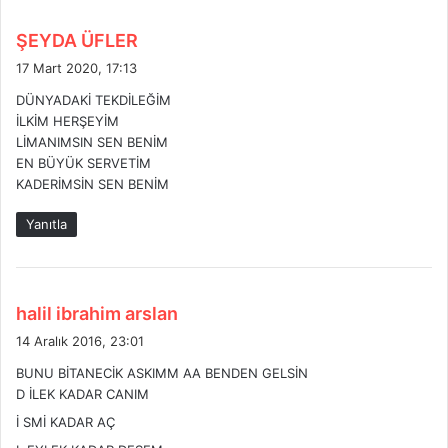
d
ŞEYDA ÜFLER
e
17 Mart 2020, 17:13
d
DÜNYADAKİ TEKDİLEĞİM
i
İLKİM HERŞEYİM
k
LİMANIMSIN SEN BENİM
i
EN BÜYÜK SERVETİM
:
KADERİMSİN SEN BENİM
Yanıtla
d
halil ibrahim arslan
e
14 Aralık 2016, 23:01
d
BUNU BİTANECİK ASKIMM AA BENDEN GELSİN
i
D İLEK KADAR CANIM
k
İ SMİ KADAR AÇ
i
: