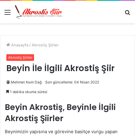
Menü
A
y
...
Anasayfa
/
Akrostiş Şiirler
Akrostiş Şiirler
Beyin İle İlgili Akrostiş Şiir
Mehmet Asım Dağ
Son güncelleme: 04 Nisan 2022
1 dakika okuma süresi
Beyin Akrostiş, Beyinle İlgili
Akrostiş Şiirler
Beynimizin yapısına ve görevine basitçe vurgu yapan