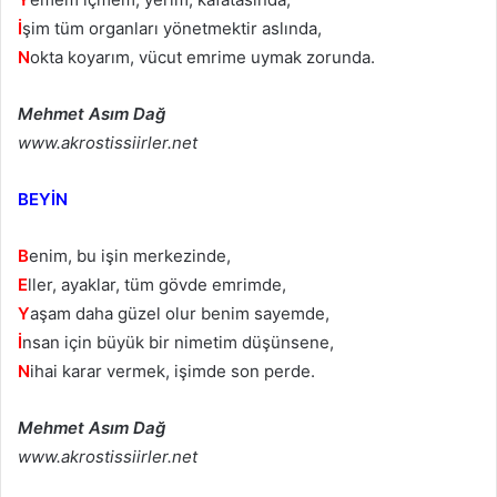
İ
şim tüm organları yönetmektir aslında,
N
okta koyarım, vücut emrime uymak zorunda.
Mehmet Asım Dağ
www.akrostissiirler.net
BEYİN
B
enim, bu işin merkezinde,
E
ller, ayaklar, tüm gövde emrimde,
Y
aşam daha güzel olur benim sayemde,
İ
nsan için büyük bir nimetim düşünsene,
N
ihai karar vermek, işimde son perde.
Mehmet Asım Dağ
www.akrostissiirler.net