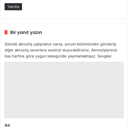
Yanıtla
Bir yanıt yazın
Sizinde akrostiş çalışmanız varsa, yorum bölümünden gönderip
diğer akrostiş severlere sesinizi duyurabilirsiniz. Akrostişlerinizi
baş harfine göre uygun kategoride yayınlamaktayız. Sevgiler.
Y
o
r
u
m
*
Ad