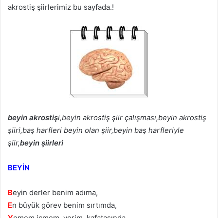
akrostiş şiirlerimiz bu sayfada.!
beyin akrostiş
i,beyin akrostiş şiir çalışması,beyin akrostiş
şiiri,baş harfleri beyin olan şiir,beyin baş harfleriyle
şiir,
beyin şiirleri
BEYİN
B
eyin derler benim adıma,
E
n büyük görev benim sırtımda,
Y
emem içmem, yerim, kafatasında,