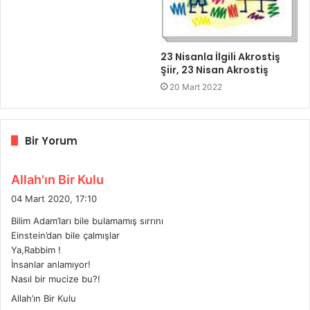
23 Nisanla İlgili Akrostiş
Şiir, 23 Nisan Akrostiş
20 Mart 2022
Bir Yorum
d
Allah'ın Bir Kulu
e
04 Mart 2020, 17:10
d
Bilim Adam’ları bile bulamamış sırrını
i
Einstein’dan bile çalmışlar
k
Ya,Rabbim !
i
İnsanlar anlamıyor!
:
Nasıl bir mucize bu?!
Allah’ın Bir Kulu