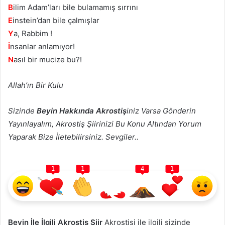
B
ilim Adam’ları bile bulamamış sırrını
E
instein’dan bile çalmışlar
Y
a, Rabbim !
İ
nsanlar anlamıyor!
N
asıl bir mucize bu?!
Allah’ın Bir Kulu
Sizinde
Beyin Hakkında Akrostiş
iniz Varsa Gönderin
Yayınlayalım, Akrostiş Şiirinizi Bu Konu Altından Yorum
Yaparak Bize İletebilirsiniz. Sevgiler..
1
1
4
1
Beyin İle İlgili Akrostiş Şiir
Akrostişi ile ilgili sizinde