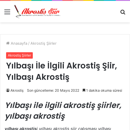
Menü
A
y
...
Anasayfa
/
Akrostiş Şiirler
Akrostiş Şiirler
Yılbaşı İle İlgili Akrostiş Şiir,
Yılbaşı Akrostiş
Akrostiş
Son güncelleme: 20 Mayıs 2022
1 dakika okuma süresi
Yılbaşı ile ilgili akrostiş şiirler,
yılbaşı akrostiş
yılbaşı akrostiş
i,yılbaşı akrostiş şiir çalışması,yılbaşı