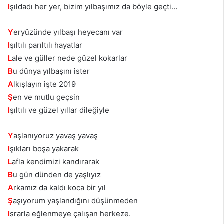
I
şıldadı her yer, bizim yılbaşımız da böyle geçti…
Y
eryüzünde yılbaşı heyecanı var
I
şıltılı parıltılı hayatlar
L
ale ve güller nede güzel kokarlar
B
u dünya yılbaşını ister
A
lkışlayın işte 2019
Ş
en ve mutlu geçsin
I
şıltılı ve güzel yıllar dileğiyle
Y
aşlanıyoruz yavaş yavaş
I
şıkları boşa yakarak
L
afla kendimizi kandırarak
B
u gün dünden de yaşlıyız
A
rkamız da kaldı koca bir yıl
Ş
aşıyorum yaşlandığını düşünmeden
I
srarla eğlenmeye çalışan herkeze.