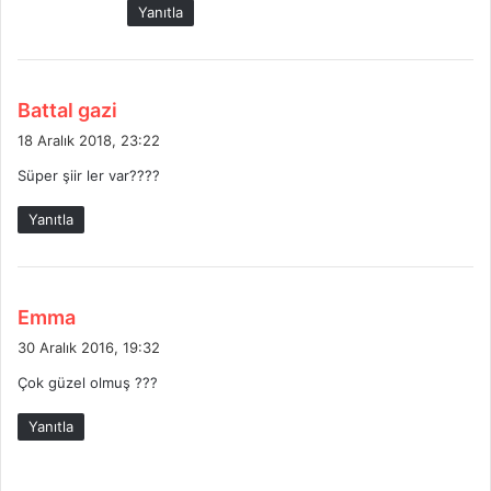
Yanıtla
i
:
d
Battal gazi
e
18 Aralık 2018, 23:22
d
Süper şiir ler var????
i
k
Yanıtla
i
:
d
Emma
e
30 Aralık 2016, 19:32
d
Çok güzel olmuş ???
i
k
Yanıtla
i
: