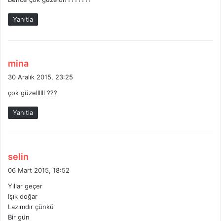
i
k
Yanıtla
i
:
d
mina
e
30 Aralık 2015, 23:25
d
çok güzellllll ???
i
k
Yanıtla
i
:
d
selin
e
06 Mart 2015, 18:52
d
Yıllar geçer
i
Işık doğar
k
Lazımdır çünkü
i
Bir gün