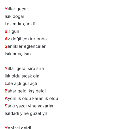
Y
ıllar geçer
I
şık doğar
L
azımdır çünkü
B
ir gün
A
z değil çoktur onda
Ş
enlikler eğlenceler
I
şıklar açılsın
Y
ıllar geldi sıra sıra
I
lık oldu sıcak ola
L
ale açtı gül açtı
B
ahar geldi kış geldi
A
ydınlık oldu karanlık oldu
Ş
arkı yazdı yine yazarlar
I
şıldadı yine güzel yıl
Y
eni yıl geldi