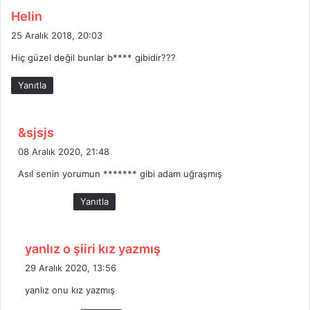
d
Helin
e
25 Aralık 2018, 20:03
d
Hiç güzel değil bunlar b**** gibidir???
i
k
Yanıtla
i
:
d
&sjsjs
e
08 Aralık 2020, 21:48
d
Asıl senin yorumun ******* gibi adam uğraşmış
i
k
Yanıtla
i
:
d
yanlız o şiiri kız yazmış
e
29 Aralık 2020, 13:56
d
yanlız onu kız yazmış
i
k