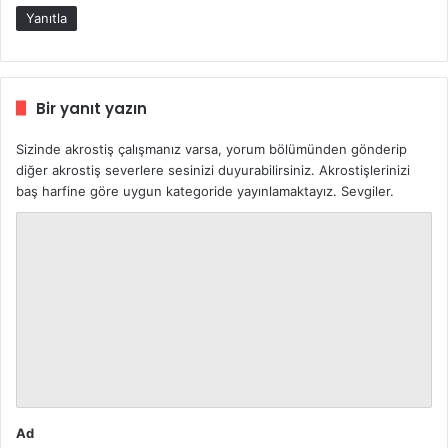
k
Yanıtla
i
:
Bir yanıt yazın
Sizinde akrostiş çalışmanız varsa, yorum bölümünden gönderip
diğer akrostiş severlere sesinizi duyurabilirsiniz. Akrostişlerinizi
baş harfine göre uygun kategoride yayınlamaktayız. Sevgiler.
Y
o
r
u
m
*
Ad