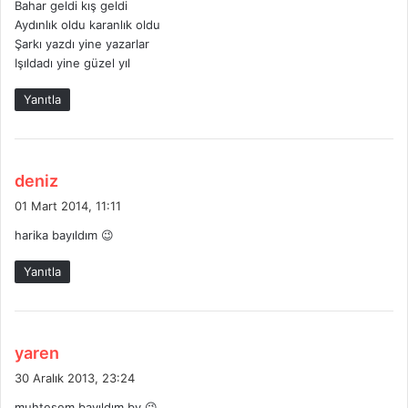
Bahar geldi kış geldi
:
Aydınlık oldu karanlık oldu
Şarkı yazdı yine yazarlar
Işıldadı yine güzel yıl
Yanıtla
d
deniz
e
01 Mart 2014, 11:11
d
harika bayıldım 😉
i
k
Yanıtla
i
:
d
yaren
e
30 Aralık 2013, 23:24
d
muhteşem bayıldım by 😉