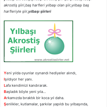
akrostiş şiiri,baş harfleri yılbaşı olan şiir,yılbaşı baş
harfleriyle şiir,
yılbaşı şiirleri
Y
eni yılda oyunlar oynandı hediyeler alındı,
I
şıldıyor her yanı.
L
afa kendimizi kandırarak.
B
aşladık böyle yeni yıla…
A
rkamızda bıraktık bir koca yıl daha.
Ş
enlikler, kutlamalar, şarkılar yapıldı bu yılbaşında,