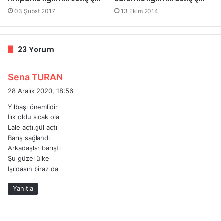
03 Şubat 2017
13 Ekim 2014
23 Yorum
d
Sena TURAN
e
28 Aralık 2020, 18:56
d
Yılbaşı önemlidir
i
Ilık oldu sıcak ola
k
Lale açtı,gül açtı
i
Barış sağlandı
:
Arkadaşlar barıştı
Şu güzel ülke
Işıldasın biraz da
Yanıtla