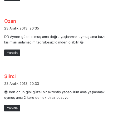
:
d
Ozan
e
23 Aralık 2013, 20:35
d
DD Aynen güzel olmuş ama doğru yaşlanmak uymuş ama bazı
i
kısımları anlamadım tecrubesizliğimden olabilir 😀
k
i
Yanıtla
:
d
Şiirci
e
23 Aralık 2013, 20:33
d
😎 ben onun gibi güzel bir akrostiş yapabilirim ama yaşlanmak
i
uymuş ama 2 kere demek biraz bozuyor
k
i
Yanıtla
: