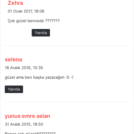
d
Zehra
e
01 Ocak 2017, 18:08
d
Çok güzel bencede ???????
i
k
Yanıtla
i
:
d
selena
e
18 Aralık 2016, 15:35
d
güzel ama ben başka yazacağım :S -)
i
k
Yanıtla
i
:
d
yunus emre aslan
e
31 Aralık 2015, 18:50
d
Bence çok güzeldi????????