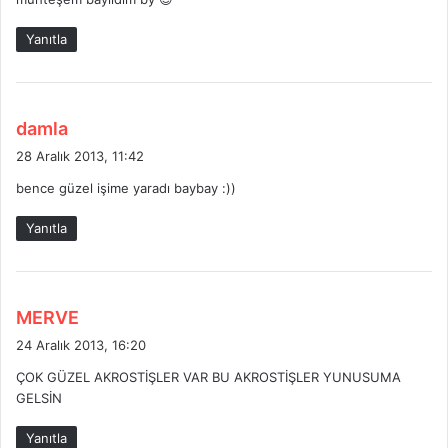
i
k
Yanıtla
i
:
d
damla
e
28 Aralık 2013, 11:42
d
bence güzel işime yaradı baybay :))
i
k
Yanıtla
i
:
d
MERVE
e
24 Aralık 2013, 16:20
d
ÇOK GÜZEL AKROSTİŞLER VAR BU AKROSTİŞLER YUNUSUMA
i
GELSİN
k
i
Yanıtla