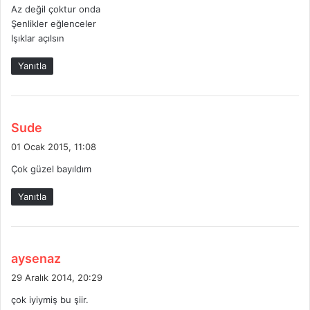
:
Az değil çoktur onda
Şenlikler eğlenceler
Işıklar açılsın
Yanıtla
d
Sude
e
01 Ocak 2015, 11:08
d
Çok güzel bayıldım
i
k
Yanıtla
i
:
d
aysenaz
e
29 Aralık 2014, 20:29
d
çok iyiymiş bu şiir.
i