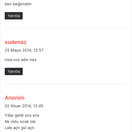
ben beğendim
k
i
Yanıtla
:
d
sudenaz
e
25 Mayıs 2014, 12:57
d
nisa soy adın ney
i
k
Yanıtla
i
:
d
Anonim
e
02 Nisan 2014, 12:45
d
Yıllar geldi sıra sıra
i
Ilık oldu sıcak ola
k
Lale açtı gül açtı
i