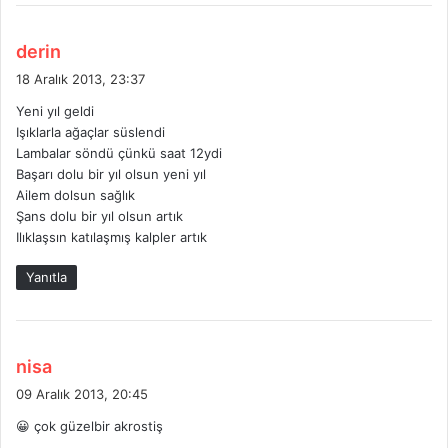
d
derin
e
18 Aralık 2013, 23:37
d
Yeni yıl geldi
i
Işıklarla ağaçlar süslendi
k
Lambalar söndü çünkü saat 12ydi
i
Başarı dolu bir yıl olsun yeni yıl
:
Ailem dolsun sağlık
Şans dolu bir yıl olsun artık
Ilıklaşsın katılaşmış kalpler artık
Yanıtla
d
nisa
e
09 Aralık 2013, 20:45
d
😀 çok güzelbir akrostiş
i