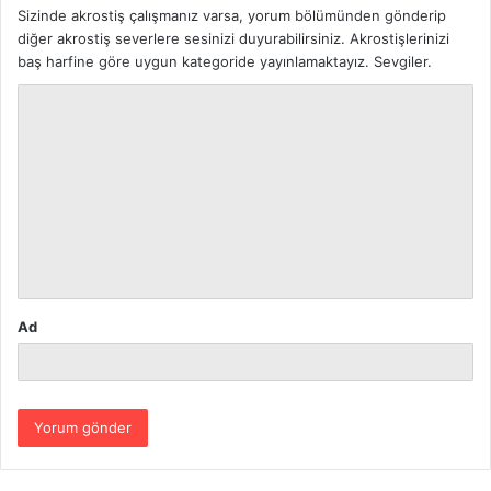
Sizinde akrostiş çalışmanız varsa, yorum bölümünden gönderip
diğer akrostiş severlere sesinizi duyurabilirsiniz. Akrostişlerinizi
baş harfine göre uygun kategoride yayınlamaktayız. Sevgiler.
Y
o
r
u
m
*
Ad