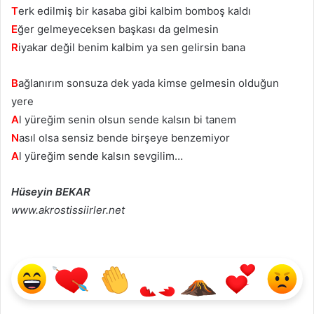
T
erk edilmiş bir kasaba gibi kalbim bomboş kaldı
E
ğer gelmeyeceksen başkası da gelmesin
R
iyakar değil benim kalbim ya sen gelirsin bana
B
ağlanırım sonsuza dek yada kimse gelmesin olduğun
yere
A
l yüreğim senin olsun sende kalsın bi tanem
N
asıl olsa sensiz bende birşeye benzemiyor
A
l yüreğim sende kalsın sevgilim…
Hüseyin BEKAR
www.akrostissiirler.net