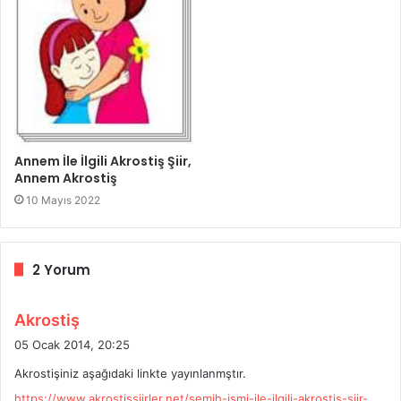
Annem İle İlgili Akrostiş Şiir,
Annem Akrostiş
10 Mayıs 2022
2 Yorum
d
Akrostiş
e
05 Ocak 2014, 20:25
d
Akrostişiniz aşağıdaki linkte yayınlanmştır.
i
https://www.akrostissiirler.net/semih-ismi-ile-ilgili-akrostis-siir-
k