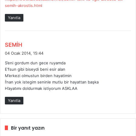
semih-akrostis.html
i
:
Yanıtla
d
SEMİH
e
04 Ocak 2014, 15:44
d
S’eni gordum dun gece ruyamda
i
E’fsun gibi biseydi beni esir alan
k
M’erkezi olmustun birden hayatimin
i
İ’nan yok istegim seninle mutlu bir hayattan başka
:
H’ayatımı doldurmak istiyorum ASKLAA
Yanıtla
Bir yanıt yazın