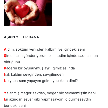
AŞKIN YETER BANA
A
ldım, söktüm yerinden kalbimi ve içindeki seni
Ş
imdi sana gönderiyorum bil istedim içinde sadece sen
olduğunu
K
aderin bir oyunuymuş ayrılığımız aslında
I
rak kaldım sevginden, sevgilimden
N
e yaparsam yapayım gelmeyeceksin dimi?
Y
alanmış meğer sevdan, meğer hiç sevmemişsin beni
E
n azından sever gibi yapmasaydın, öldürmeseydin
bendeki seni