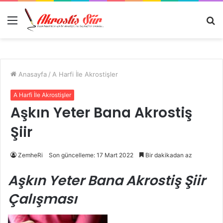
Menü
A
y
...
Anasayfa
/
A Harfi İle Akrostişler
A Harfi İle Akrostişler
Aşkın Yeter Bana Akrostiş
Şiir
ZemheRi
Son güncelleme: 17 Mart 2022
Bir dakikadan az
Aşkın Yeter Bana Akrostiş Şiir
Çalışması