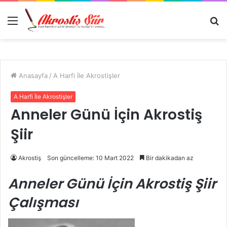
Menü
A
y
...
Anasayfa
/
A Harfi İle Akrostişler
A Harfi İle Akrostişler
Anneler Günü İçin Akrostiş
Şiir
Akrostiş
Son güncelleme: 10 Mart 2022
Bir dakikadan az
Anneler Günü İçin Akrostiş Şiir
Çalışması