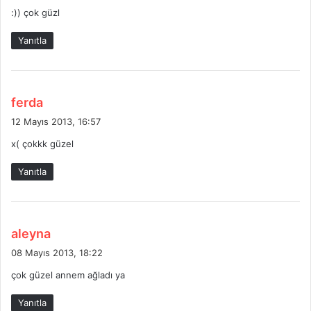
d
:)) çok güzl
i
k
Yanıtla
i
:
d
ferda
e
12 Mayıs 2013, 16:57
d
x( çokkk güzel
i
k
Yanıtla
i
:
d
aleyna
e
08 Mayıs 2013, 18:22
d
çok güzel annem ağladı ya
i
k
Yanıtla
i