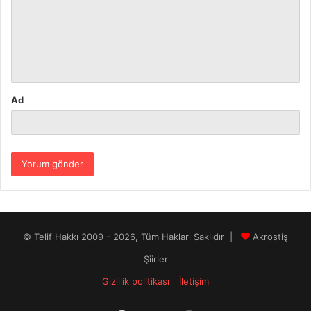
u
m
*
Ad
© Telif Hakkı 2009 - 2026, Tüm Hakları Saklıdır |
Akrostiş
Şiirler
Gizlilik politikası
İletişim