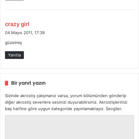
:
d
crazy girl
e
04 Mayıs 2011, 17:39
d
güzelmiş
i
k
Yanıtla
i
:
Bir yanıt yazın
Sizinde akrostiş çalışmanız varsa, yorum bölümünden gönderip
diğer akrostiş severlere sesinizi duyurabilirsiniz. Akrostişlerinizi
baş harfine göre uygun kategoride yayınlamaktayız. Sevgiler.
Y
o
r