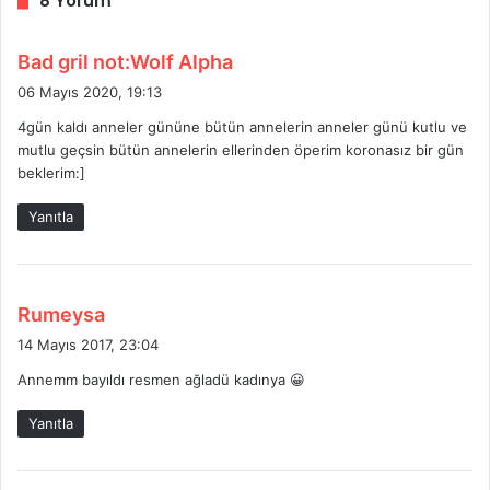
8 Yorum
d
Bad gril not:Wolf Alpha
e
06 Mayıs 2020, 19:13
d
4gün kaldı anneler gününe bütün annelerin anneler günü kutlu ve
i
mutlu geçsin bütün annelerin ellerinden öperim koronasız bir gün
k
beklerim:]
i
:
Yanıtla
d
Rumeysa
e
14 Mayıs 2017, 23:04
d
Annemm bayıldı resmen ağladü kadınya 😀
i
k
Yanıtla
i
: