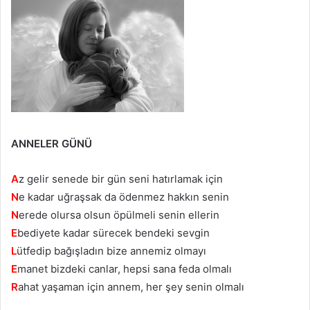
ANNELER GÜNÜ
A
z gelir senede bir gün seni hatırlamak için
N
e kadar uğraşsak da ödenmez hakkın senin
N
erede olursa olsun öpülmeli senin ellerin
E
bediyete kadar sürecek bendeki sevgin
L
ütfedip bağışladın bize annemiz olmayı
E
manet bizdeki canlar, hepsi sana feda olmalı
R
ahat yaşaman için annem, her şey senin olmalı