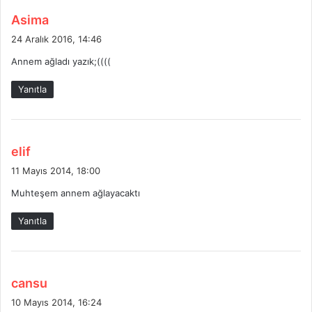
d
Asima
e
24 Aralık 2016, 14:46
d
Annem ağladı yazık;((((
i
k
Yanıtla
i
:
d
elif
e
11 Mayıs 2014, 18:00
d
Muhteşem annem ağlayacaktı
i
k
Yanıtla
i
:
d
cansu
e
10 Mayıs 2014, 16:24