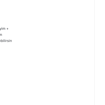
yim +
im
bilirsin