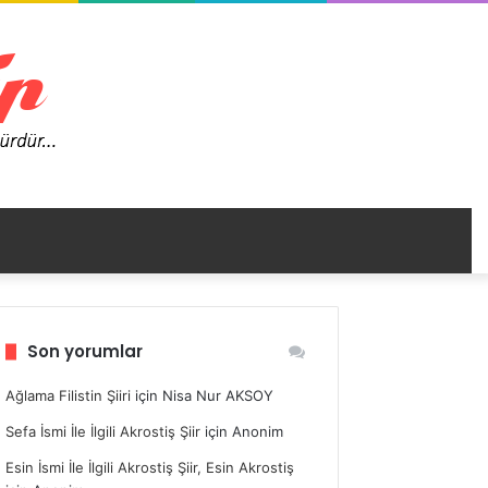
nümü
Son yorumlar
ir
Ağlama Filistin Şiiri
için
Nisa Nur AKSOY
Sefa İsmi İle İlgili Akrostiş Şiir
için
Anonim
Esin İsmi İle İlgili Akrostiş Şiir, Esin Akrostiş