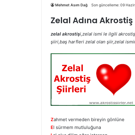
Mehmet Asım Dağ
Son güncelleme: 09 Hazi
Zelal Adına Akrostiş 
zelal akrostiş
i,zelal ismi le ilgili akrost
şiiri,baş harfleri zelal olan şiir,zelal ismi
Z
ahmet vermeden bireyin gönlüne
E
l sürmem mutluluğuna