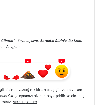
 Gönderin Yayınlayalım,
Akrostiş Şiirinizi
Bu Konu
iz. Sevgiler..
1
2
lgili sizinde yazdığınız bir akrostiş şiir varsa yorum
stiş Şiir
çalışmanızı bizimle paylaşabilir ve akrostiş
lirsiniz.
Akrostiş Şiirler