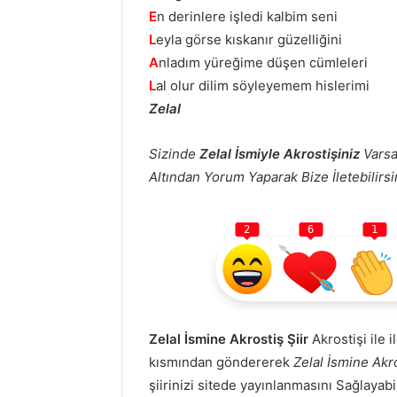
E
n derinlere işledi kalbim seni
L
eyla görse kıskanır güzelliğini
A
nladım yüreğime düşen cümleleri
L
al olur dilim söyleyemem hislerimi
Zelal
Sizinde
Zelal İsmiyle Akrostişiniz
Varsa
Altından Yorum Yaparak Bize İletebilirsin
2
6
1
Zelal İsmine Akrostiş Şiir
Akrostişi ile i
kısmından göndererek
Zelal İsmine Akro
şiirinizi sitede yayınlanmasını Sağlayabi