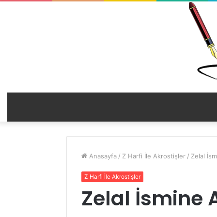
Anasayfa
/
Z Harfi İle Akrostişler
/
Zelal İsm
Z Harfi İle Akrostişler
Zelal İsmine A