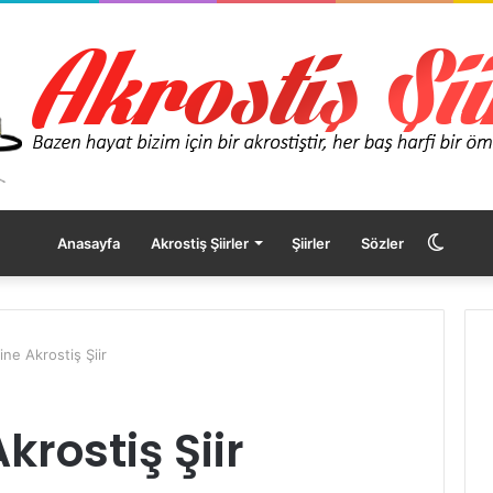
Dış
Anasayfa
Akrostiş Şiirler
Şiirler
Sözler
görü
ine Akrostiş Şiir
değişt
krostiş Şiir