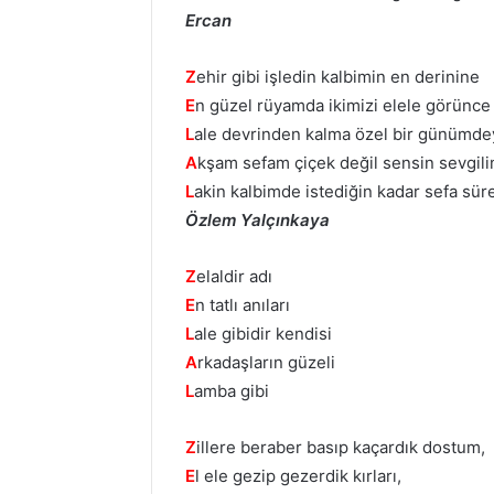
Ercan
Z
ehir gibi işledin kalbimin en derinine
E
n güzel rüyamda ikimizi elele görünce
L
ale devrinden kalma özel bir günümde
A
kşam sefam çiçek değil sensin sevgil
L
akin kalbimde istediğin kadar sefa süre
Özlem Yalçınkaya
Z
elaldir adı
E
n tatlı anıları
L
ale gibidir kendisi
A
rkadaşların güzeli
L
amba gibi
Z
illere beraber basıp kaçardık dostum,
E
l ele gezip gezerdik kırları,