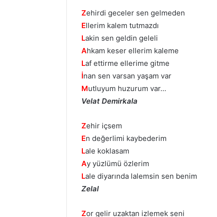
Z
ehirdi geceler sen gelmeden
E
llerim kalem tutmazdı
L
akin sen geldin geleli
A
hkam keser ellerim kaleme
L
af ettirme ellerime gitme
İ
nan sen varsan yaşam var
M
utluyum huzurum var…
Velat Demirkala
Z
ehir içsem
E
n değerlimi kaybederim
L
ale koklasam
A
y yüzlümü özlerim
L
ale diyarında lalemsin sen benim
Zelal
Z
or gelir uzaktan izlemek seni