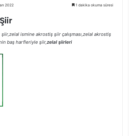
ran 2022
1 dakika okuma süresi
Şiir
iş şiir,zelal ismine akrostiş şiir çalışması,zelal akrostiş
nin baş harfleriyle şiir,
zelal şiirleri