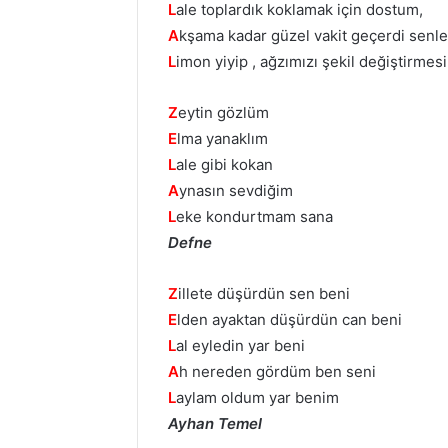
L
ale toplardık koklamak için dostum,
A
kşama kadar güzel vakit geçerdi senle
L
imon yiyip , ağzımızı şekil değiştirmesi
Z
eytin gözlüm
E
lma yanaklım
L
ale gibi kokan
A
ynasın sevdiğim
L
eke kondurtmam sana
Defne
Z
illete düşürdün sen beni
E
lden ayaktan düşürdün can beni
L
al eyledin yar beni
A
h nereden gördüm ben seni
L
aylam oldum yar benim
Ayhan Temel