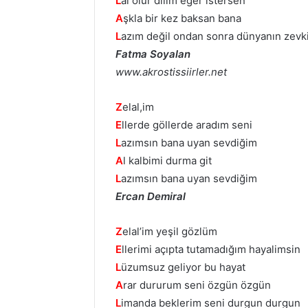
L
al olur dilim eğer istersen
A
şkla bir kez baksan bana
L
azım değil ondan sonra dünyanın zevki
Fatma Soyalan
www.akrostissiirler.net
Z
elal,im
E
llerde göllerde aradım seni
L
azımsın bana uyan sevdiğim
A
l kalbimi durma git
L
azımsın bana uyan sevdiğim
Ercan Demiral
Z
elal’im yeşil gözlüm
E
llerimi açıpta tutamadığım hayalimsin
L
üzumsuz geliyor bu hayat
A
rar dururum seni özgün özgün
L
imanda beklerim seni durgun durgun