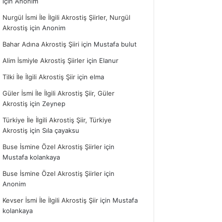
için
Anonim
Nurgül İsmi İle İlgili Akrostiş Şiirler, Nurgül
Akrostiş
için
Anonim
Bahar Adına Akrostiş Şiiri
için
Mustafa bulut
Alim İsmiyle Akrostiş Şiirler
için
Elanur
Tilki İle İlgili Akrostiş Şiir
için
elma
Güler İsmi İle İlgili Akrostiş Şiir, Güler
Akrostiş
için
Zeynep
Türkiye İle İlgili Akrostiş Şiir, Türkiye
Akrostiş
için
Sıla çayaksu
Buse İsmine Özel Akrostiş Şiirler
için
Mustafa kolankaya
Buse İsmine Özel Akrostiş Şiirler
için
Anonim
Kevser İsmi İle İlgili Akrostiş Şiir
için
Mustafa
kolankaya