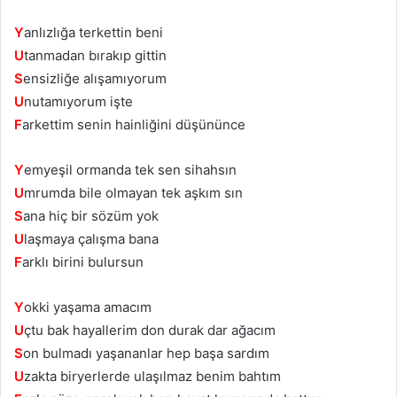
Y
anlızlığa terkettin beni
U
tanmadan bırakıp gittin
S
ensizliğe alışamıyorum
U
nutamıyorum işte
F
arkettim senin hainliğini düşününce
Y
emyeşil ormanda tek sen sihahsın
U
mrumda bile olmayan tek aşkım sın
S
ana hiç bir sözüm yok
U
laşmaya çalışma bana
F
arklı birini bulursun
Y
okki yaşama amacım
U
çtu bak hayallerim don durak dar ağacım
S
on bulmadı yaşananlar hep başa sardım
U
zakta biryerlerde ulaşılmaz benim bahtım