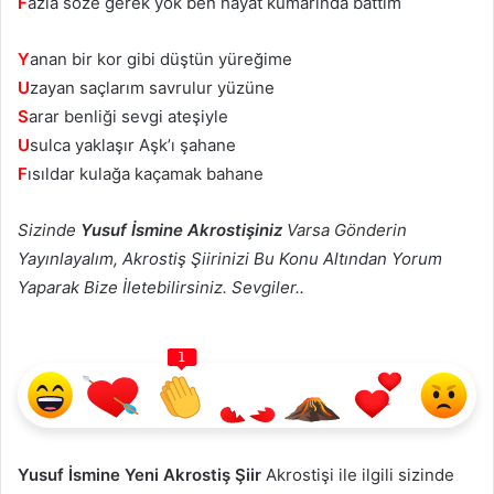
F
azla söze gerek yok ben hayat kumarında battım
Y
anan bir kor gibi düştün yüreğime
U
zayan saçlarım savrulur yüzüne
S
arar benliği sevgi ateşiyle
U
sulca yaklaşır Aşk’ı şahane
F
ısıldar kulağa kaçamak bahane
Sizinde
Yusuf İsmine Akrostişiniz
Varsa Gönderin
Yayınlayalım, Akrostiş Şiirinizi Bu Konu Altından Yorum
Yaparak Bize İletebilirsiniz. Sevgiler..
1
Yusuf İsmine Yeni Akrostiş Şiir
Akrostişi ile ilgili sizinde