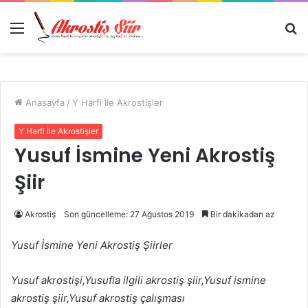
Menü
A
y
...
Anasayfa
/
Y Harfi İle Akrostişler
Y Harfi İle Akrostişler
Yusuf İsmine Yeni Akrostiş
Şiir
Akrostiş
Son güncelleme: 27 Ağustos 2019
Bir dakikadan az
Yusuf İsmine Yeni Akrostiş Şiirler
Yusuf akrostişi,Yusufla ilgili akrostiş şiir,Yusuf ismine
akrostiş şiir,Yusuf akrostiş çalışması