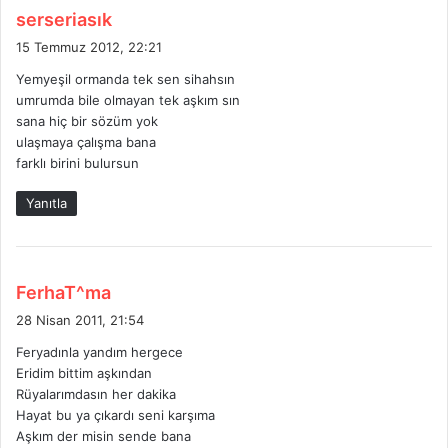
d
serseriasık
e
15 Temmuz 2012, 22:21
d
Yemyeşil ormanda tek sen sihahsın
i
umrumda bile olmayan tek aşkım sın
k
sana hiç bir sözüm yok
i
ulaşmaya çalışma bana
:
farklı birini bulursun
Yanıtla
d
FerhaT^ma
e
28 Nisan 2011, 21:54
d
Feryadınla yandım hergece
i
Eridim bittim aşkından
k
Rüyalarımdasın her dakika
i
Hayat bu ya çıkardı seni karşıma
:
Aşkım der misin sende bana