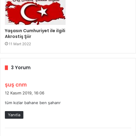
Yaşasın Cumhuriyet ile ilgili
Akrostiş Şiir
11 Mart 2022
3 Yorum
d
şuş cnm
e
12 Kasım 2019, 16:06
d
tüm kızlar bahane ben şahanr
i
k
Yanıtla
i
: