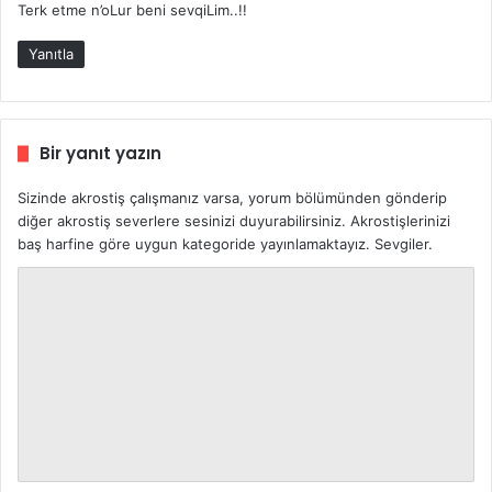
Terk etme n’oLur beni sevqiLim..!!
Yanıtla
Bir yanıt yazın
Sizinde akrostiş çalışmanız varsa, yorum bölümünden gönderip
diğer akrostiş severlere sesinizi duyurabilirsiniz. Akrostişlerinizi
baş harfine göre uygun kategoride yayınlamaktayız. Sevgiler.
Y
o
r
u
m
*