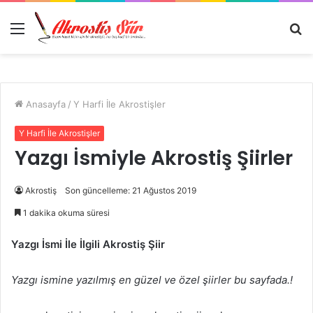
Menü
A
y
...
Anasayfa
/
Y Harfi İle Akrostişler
Y Harfi İle Akrostişler
Yazgı İsmiyle Akrostiş Şiirler
Akrostiş
Son güncelleme: 21 Ağustos 2019
1 dakika okuma süresi
Yazgı İsmi İle İlgili Akrostiş Şiir
Yazgı ismine yazılmış en güzel ve özel şiirler bu sayfada.!