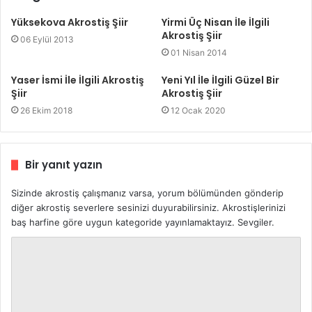
Yüksekova Akrostiş Şiir
Yirmi Üç Nisan İle İlgili
Akrostiş Şiir
06 Eylül 2013
01 Nisan 2014
Yaser İsmi İle İlgili Akrostiş
Yeni Yıl İle İlgili Güzel Bir
Şiir
Akrostiş Şiir
26 Ekim 2018
12 Ocak 2020
Bir yanıt yazın
Sizinde akrostiş çalışmanız varsa, yorum bölümünden gönderip
diğer akrostiş severlere sesinizi duyurabilirsiniz. Akrostişlerinizi
baş harfine göre uygun kategoride yayınlamaktayız. Sevgiler.
Y
o
r
u