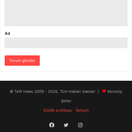
m
*
Ad
© Telif Hakkı 2009 - 2026, Tüm Hakları Saklıdır |
Akrostiş
Şiirler
Gizlilik politikası
İletişim
Facebook
Twitter
Instagram