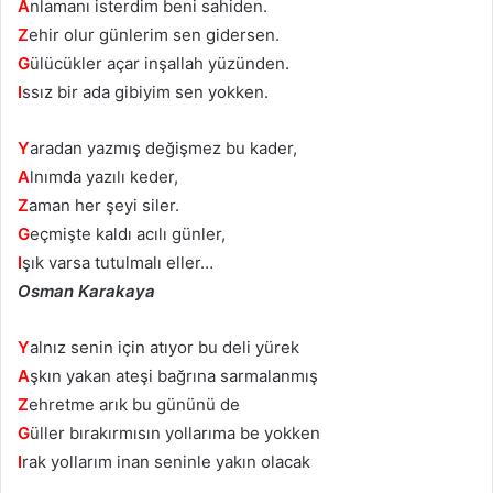
A
nlamanı isterdim beni sahiden.
Z
ehir olur günlerim sen gidersen.
G
ülücükler açar inşallah yüzünden.
I
ssız bir ada gibiyim sen yokken.
Y
aradan yazmış değişmez bu kader,
A
lnımda yazılı keder,
Z
aman her şeyi siler.
G
eçmişte kaldı acılı günler,
I
şık varsa tutulmalı eller…
Osman Karakaya
Y
alnız senin için atıyor bu deli yürek
A
şkın yakan ateşi bağrına sarmalanmış
Z
ehretme arık bu gününü de
G
üller bırakırmısın yollarıma be yokken
I
rak yollarım inan seninle yakın olacak