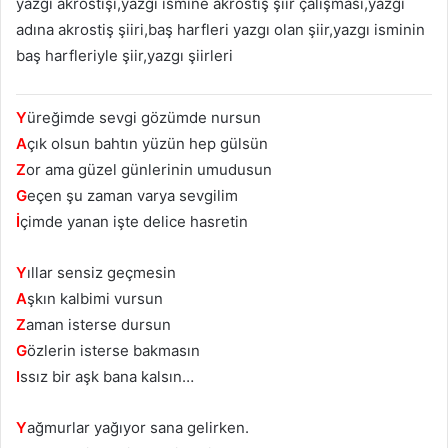
yazgı akrostişi,yazgı ismine akrostiş şiir çalışması,yazgı
adına akrostiş şiiri,baş harfleri yazgı olan şiir,yazgı isminin
baş harfleriyle şiir,yazgı şiirleri
Y
üreğimde sevgi gözümde nursun
A
çık olsun bahtın yüzün hep gülsün
Z
or ama güzel günlerinin umudusun
G
eçen şu zaman varya sevgilim
İ
çimde yanan işte delice hasretin
Y
ıllar sensiz geçmesin
A
şkın kalbimi vursun
Z
aman isterse dursun
G
özlerin isterse bakmasın
I
ssız bir aşk bana kalsın…
Y
ağmurlar yağıyor sana gelirken.