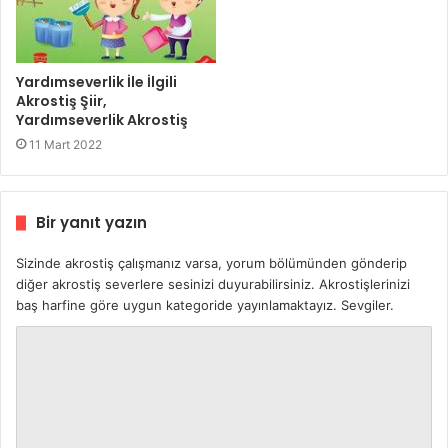
Yardımseverlik İle İlgili
Akrostiş Şiir,
Yardımseverlik Akrostiş
11 Mart 2022
Bir yanıt yazın
Sizinde akrostiş çalışmanız varsa, yorum bölümünden gönderip
diğer akrostiş severlere sesinizi duyurabilirsiniz. Akrostişlerinizi
baş harfine göre uygun kategoride yayınlamaktayız. Sevgiler.
Y
o
r
u