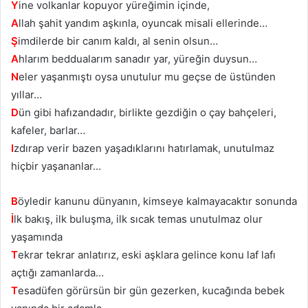
Y
ine volkanlar kopuyor yüreğimin içinde,
A
llah şahit yandım aşkınla, oyuncak misali ellerinde…
Ş
imdilerde bir canım kaldı, al senin olsun…
A
hlarım beddualarım sanadır yar, yüreğin duysun…
N
eler yaşanmıştı oysa unutulur mu geçse de üstünden
yıllar…
D
ün gibi hafızandadır, birlikte gezdiğin o çay bahçeleri,
kafeler, barlar…
I
zdırap verir bazen yaşadıklarını hatırlamak, unutulmaz
hiçbir yaşananlar…
B
öyledir kanunu dünyanın, kimseye kalmayacaktır sonunda
İ
lk bakış, ilk buluşma, ilk sıcak temas unutulmaz olur
yaşamında
T
ekrar tekrar anlatırız, eski aşklara gelince konu laf lafı
açtığı zamanlarda…
T
esadüfen görürsün bir gün gezerken, kucağında bebek