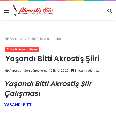
Menü
A
y
...
Anasayfa
/
Y Harfi İle Akrostişler
Y Harfi İle Akrostişler
Yaşandı Bitti Akrostiş Şiiri
Akrostiş
Son güncelleme: 12 Eylül 2022
Bir dakikadan az
Yaşandı Bitti Akrostiş Şiir
Çalışması
YAŞANDI BİTTİ