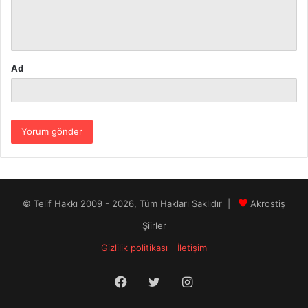
m
*
Ad
© Telif Hakkı 2009 - 2026, Tüm Hakları Saklıdır |
Akrostiş
Şiirler
Gizlilik politikası
İletişim
Facebook
Twitter
Instagram