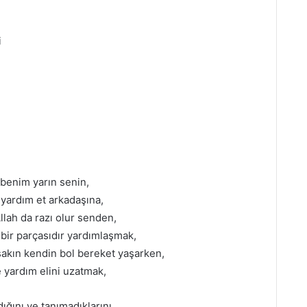
i
 benim yarın senin,
, yardım et arkadaşına,
Allah da razı olur senden,
a bir parçasıdır yardımlaşmak,
sakın kendin bol bereket yaşarken,
ze yardım elini uzatmak,
dığını ve tanımadıklarını,