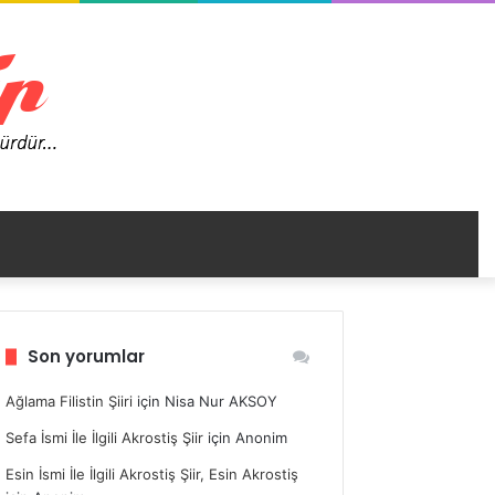
nümü
Son yorumlar
ir
Ağlama Filistin Şiiri
için
Nisa Nur AKSOY
Sefa İsmi İle İlgili Akrostiş Şiir
için
Anonim
Esin İsmi İle İlgili Akrostiş Şiir, Esin Akrostiş