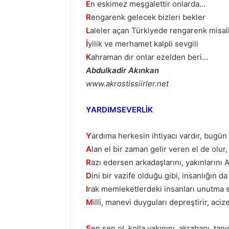
E
n eskimez meşgalettir onlarda…
R
engarenk gelecek bizleri bekler
L
aleler açan Türkiyede rengarenk misal
İ
yilik ve merhamet kalpli sevgili
K
ahraman dır onlar ezelden beri…
Abdulkadir Akınkan
www.akrostissiirler.net
YARDIMSEVERLİK
Y
ardıma herkesin ihtiyacı vardır, bugün
A
lan el bir zaman gelir veren el de olur
R
azı edersen arkadaşlarını, yakınlarını 
D
ini bir vazife olduğu gibi, insanlığın d
I
rak memleketlerdeki insanları unutma 
M
illi, manevi duyguları depreştirir, aci
S
en sen ol, kolla yakınını, akrabanı, tanı