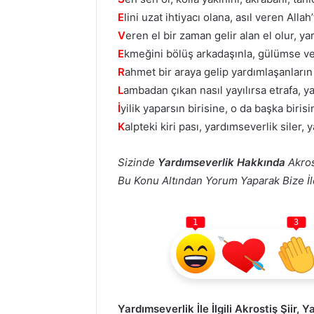
E
lini uzat ihtiyacı olana, asıl veren Alla
V
eren el bir zaman gelir alan el olur, y
E
kmeğini bölüş arkadaşınla, gülümse ve 
R
ahmet bir araya gelip yardımlaşanların
L
ambadan çıkan nasıl yayılırsa etrafa, y
İ
yilik yaparsın birisine, o da başka biri
K
alpteki kiri pası, yardımseverlik siler,
Sizinde
Yardımseverlik Hakkında
Akros
Bu Konu Altından Yorum Yaparak Bize İlet
1
3
Yardımseverlik İle İlgili Akrostiş Şiir, 