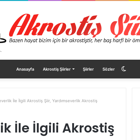
Dış
Anasayfa
Akrostiş Şiirler
Şiirler
Sözler
görü
erlik İle İlgili Akrostiş Şiir, Yardımseverlik Akrostiş
değişt
 İle İlgili Akrostiş