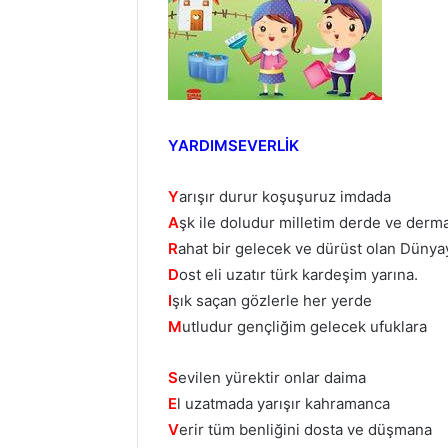
YARDIMSEVERLİK
Y
arışır durur koşuşuruz imdada
A
şk ile doludur milletim derde ve derm
R
ahat bir gelecek ve dürüst olan Dünya
D
ost eli uzatır türk kardeşim yarına.
I
şık saçan gözlerle her yerde
M
utludur gençliğim gelecek ufuklara
S
evilen yürektir onlar daima
E
l uzatmada yarışır kahramanca
V
erir tüm benliğini dosta ve düşmana