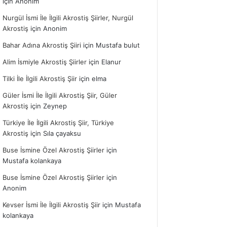
için
Anonim
Nurgül İsmi İle İlgili Akrostiş Şiirler, Nurgül
Akrostiş
için
Anonim
Bahar Adına Akrostiş Şiiri
için
Mustafa bulut
Alim İsmiyle Akrostiş Şiirler
için
Elanur
Tilki İle İlgili Akrostiş Şiir
için
elma
Güler İsmi İle İlgili Akrostiş Şiir, Güler
Akrostiş
için
Zeynep
Türkiye İle İlgili Akrostiş Şiir, Türkiye
Akrostiş
için
Sıla çayaksu
Buse İsmine Özel Akrostiş Şiirler
için
Mustafa kolankaya
Buse İsmine Özel Akrostiş Şiirler
için
Anonim
Kevser İsmi İle İlgili Akrostiş Şiir
için
Mustafa
kolankaya