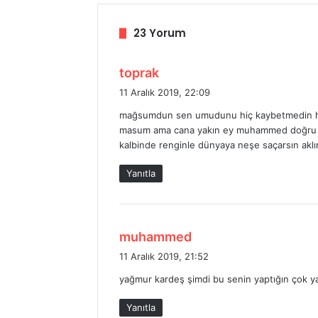
23 Yorum
d
toprak
e
11 Aralık 2019, 22:09
d
mağsumdun sen umudunu hiç kaybetmedin hay
i
masum ama cana yakın ey muhammed doğru söyl
k
kalbinde renginle dünyaya neşe saçarsın aklı
i
:
Yanıtla
d
muhammed
e
11 Aralık 2019, 21:52
d
yağmur kardeş şimdi bu senin yaptığın çok yan
i
k
Yanıtla
i