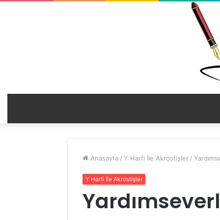
Anasayfa
/
Y Harfi İle Akrostişler
/
Yardımsev
Y Harfi İle Akrostişler
Yardımseverlik