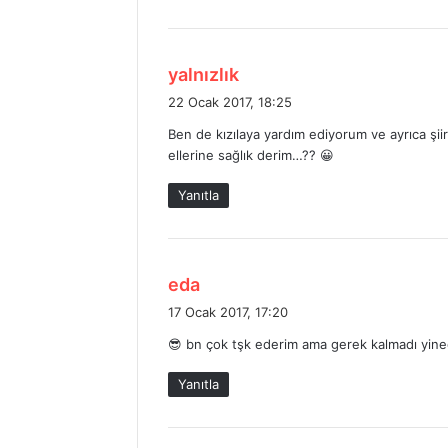
:
d
yalnızlık
e
22 Ocak 2017, 18:25
d
Ben de kızılaya yardım ediyorum ve ayrıca şii
i
ellerine sağlık derim…?? 😀
k
i
Yanıtla
:
d
eda
e
17 Ocak 2017, 17:20
d
😎 bn çok tşk ederim ama gerek kalmadı yined
i
k
Yanıtla
i
: