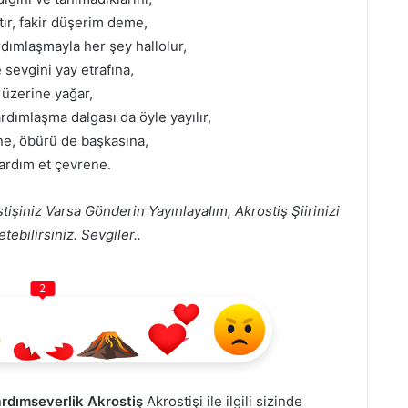
h’tır, fakir düşerim deme,
ardımlaşmayla her şey hallolur,
sevgini yay etrafına,
 üzerine yağar,
ardımlaşma dalgası da öyle yayılır,
sine, öbürü de başkasına,
 yardım et çevrene.
tişiniz Varsa Gönderin Yayınlayalım, Akrostiş Şiirinizi
ebilirsiniz. Sevgiler..
2
Yardımseverlik Akrostiş
Akrostişi ile ilgili sizinde