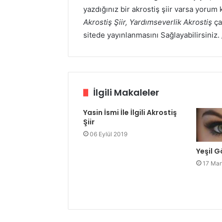
yazdığınız bir akrostiş şiir varsa yor
Akrostiş Şiir, Yardımseverlik Akrostiş
çal
sitede yayınlanmasını Sağlayabilirsiniz.
İlgili Makaleler
Yasin İsmi İle İlgili Akrostiş
Şiir
06 Eylül 2019
Yeşil G
17 Mar