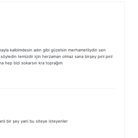
la kalbimdesin adın gibi güzelsin merhametliydin sen
edin temizdir için herzaman olmaz sana birşey pırıl pırıl
na hep bizi sokarsın kra toprağım
lı bir şey yani bu siteye isteyenler