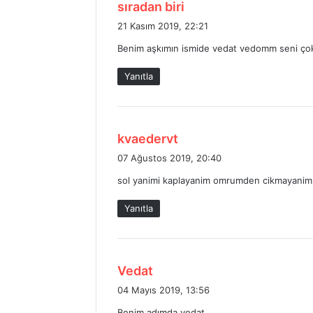
d
sıradan biri
e
21 Kasım 2019, 22:21
d
Benim aşkımın ismide vedat vedomm seni ço
i
k
Yanıtla
i
:
d
kvaedervt
e
07 Ağustos 2019, 20:40
d
sol yanimi kaplayanim omrumden cikmayanim
i
k
Yanıtla
i
:
d
Vedat
e
04 Mayıs 2019, 13:56
d
Benim adımda vedat