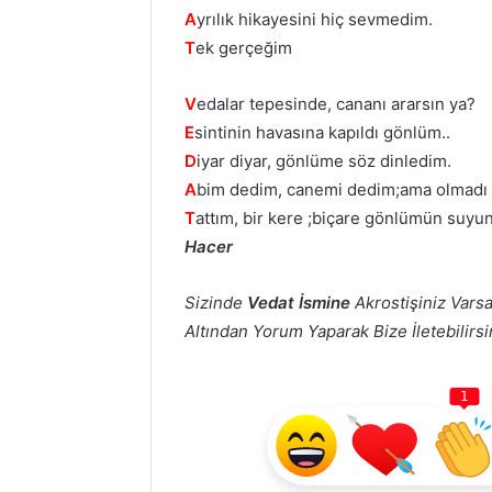
A
yrılık hikayesini hiç sevmedim.
T
ek gerçeğim
V
edalar tepesinde, cananı ararsın ya?
E
sintinin havasına kapıldı gönlüm..
D
iyar diyar, gönlüme söz dinledim.
A
bim dedim, canemi dedim;ama olmadı 
T
attım, bir kere ;biçare gönlümün suyu
Hacer
Sizinde
Vedat İsmine
Akrostişiniz Varsa
Altından Yorum Yaparak Bize İletebilirsin
1