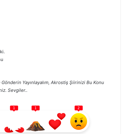
ki.
nu
 Gönderin Yayınlayalım, Akrostiş Şiirinizi Bu Konu
iz. Sevgiler..
1
1
2