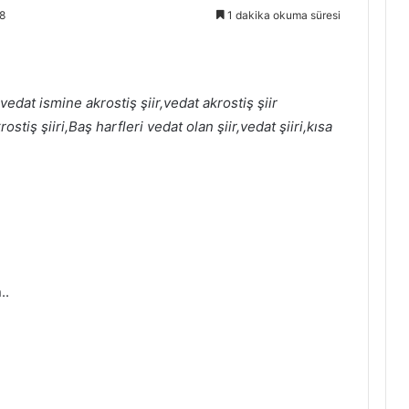
8
1 dakika okuma süresi
r,vedat ismine akrostiş şiir,vedat akrostiş şiir
stiş şiiri,Baş harfleri vedat olan şiir,vedat şiiri,kısa
..