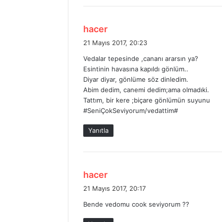
:
d
hacer
e
21 Mayıs 2017, 20:23
d
Vedalar tepesinde ,cananı ararsın ya?
i
Esintinin havasına kapıldı gönlüm..
k
Diyar diyar, gönlüme söz dinledim.
i
Abim dedim, canemi dedim;ama olmadıki.
:
Tattım, bir kere ;biçare gönlümün suyunu
#SeniÇokSeviyorum/vedattim#
Yanıtla
d
hacer
e
21 Mayıs 2017, 20:17
d
Bende vedomu cook seviyorum ??
i
k