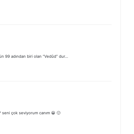
ün 99 adından biri olan “Vedûd” dur…
 ? seni çok seviyorum canım 😀 🙂