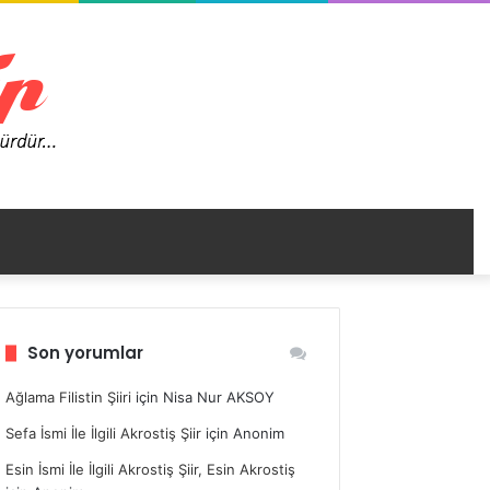
nümü
Son yorumlar
ir
Ağlama Filistin Şiiri
için
Nisa Nur AKSOY
Sefa İsmi İle İlgili Akrostiş Şiir
için
Anonim
Esin İsmi İle İlgili Akrostiş Şiir, Esin Akrostiş