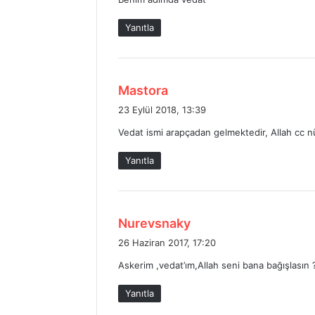
i
k
Yanıtla
i
:
d
Mastora
e
23 Eylül 2018, 13:39
d
Vedat ismi arapçadan gelmektedir, Allah cc n
i
k
Yanıtla
i
:
d
Nurevsnaky
e
26 Haziran 2017, 17:20
d
Askerim ,vedat’ım,Allah seni bana bağışlasın
i
k
Yanıtla
i