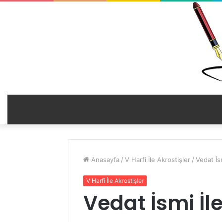
Anasayfa
/
V Harfi İle Akrostişler
/
Vedat İsm
V Harfi İle Akrostişler
Vedat İsmi İle 