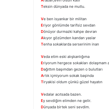
A
raban,evin olsun katlı
T
eksin dünyada ne mutlu.
V
e ben isyankar bir militan
E
riyor gönlümde tarifsiz sevdan
D
önüyor durmazki kahpe devran
A
kıyor gözümden kandan yaslar
T
enha sokaklarda serserinim inan
V
eda etim eski alışkanlığıma
E
riyorum hergece sokakları dolaşmam a
D
ağıttım başımdan gezen o bulutları
A
rtık içmiyorum sokak başinda
T
iryakisi oldum çünkü güzel hayatın
V
edalar acıtsada bazen.
E
y sevdiğim elimden ne gelir.
D
ünyada birtek seni sevdim.