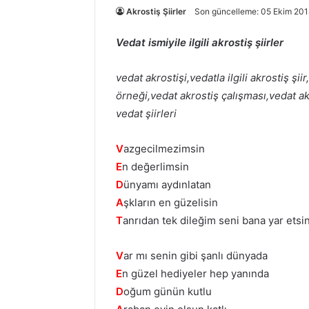
Akrostiş Şiirler
Son güncelleme: 05 Ekim 201
Vedat ismiyile ilgili akrostiş şiirler
vedat akrostişi,vedatla ilgili akrostiş şii
örneği,vedat akrostiş çalışması,vedat akro
vedat şiirleri
V
azgecilmezimsin
E
n değerlimsin
D
ünyamı aydınlatan
A
şkların en güzelisin
T
anrıdan tek dileğim seni bana yar etsin
V
ar mı senin gibi şanlı dünyada
E
n güzel hediyeler hep yanında
D
oğum günün kutlu