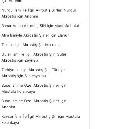
için
Anonim
Nurgül İsmi İle İlgili Akrostiş Şiirler, Nurgül
Akrostiş
için
Anonim
Bahar Adına Akrostiş Şiiri
için
Mustafa bulut
Alim İsmiyle Akrostiş Şiirler
için
Elanur
Tilki İle İlgili Akrostiş Şiir
için
elma
Güler İsmi İle İlgili Akrostiş Şiir, Güler
Akrostiş
için
Zeynep
Türkiye İle İlgili Akrostiş Şiir, Türkiye
Akrostiş
için
Sıla çayaksu
Buse İsmine Özel Akrostiş Şiirler
için
Mustafa kolankaya
Buse İsmine Özel Akrostiş Şiirler
için
Anonim
Kevser İsmi İle İlgili Akrostiş Şiir
için
Mustafa
kolankaya