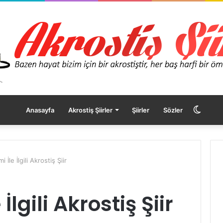
Dış
Anasayfa
Akrostiş Şiirler
Şiirler
Sözler
görü
i İle İlgili Akrostiş Şiir
değişt
İlgili Akrostiş Şiir