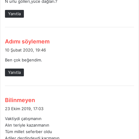
N urlu gölleri,yüce dağları.?
Yanıtla
d
Adımı söylemem
e
10 Şubat 2020, 19:46
d
Ben çok beğendim.
i
k
Yanıtla
i
:
d
Bilinmeyen
e
23 Ekim 2019, 17:03
d
Vaktiydi çatışmanın
i
Alın teriyle kazanmanın
k
Tüm millet seferber oldu
i
Adiler derdindeydi kaçmanın