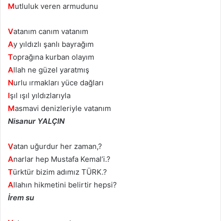
M
utluluk veren armudunu
V
atanım canım vatanım
A
y yıldızlı şanlı bayrağım
T
oprağına kurban olayım
A
llah ne güzel yaratmış
N
urlu ırmakları yüce dağları
I
şıl ışıl yıldızlarıyla
M
asmavi denizleriyle vatanım
Nisanur YALÇIN
V
atan uğurdur her zaman,?
A
narlar hep Mustafa Kemal’i.?
T
ürktür bizim adımız TÜRK.?
A
llahın hikmetini belirtir hepsi?
İrem su