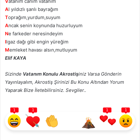
V
atanım canım vatanım
A
l yıldızlı şanlı bayrağım
T
oprağım,yurdum,suyum
A
ncak senin koynunda huzurluyum
N
e farkeder neresindeyim
I
lgaz dağı gibi engin yüreğim
M
emleket havası alsın,mutluyum
Elif KAYA
Sizinde
Vatanım Konulu Akrostiş
iniz Varsa Gönderin
Yayınlayalım, Akrostiş Şirinizi Bu Konu Altından Yorum
Yaparak Bize İletebilirsiniz. Sevgiler..
1
1
1
1