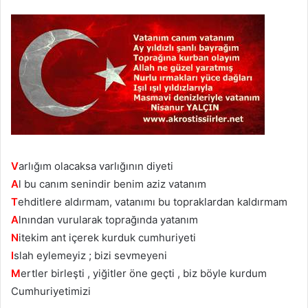
V
arlığım olacaksa varlığının diyeti
A
l bu canım senindir benim aziz vatanım
T
ehditlere aldırmam, vatanımı bu topraklardan kaldırmam
A
lnından vurularak toprağında yatanım
N
itekim ant içerek kurduk cumhuriyeti
I
slah eylemeyiz ; bizi sevmeyeni
M
ertler birleşti , yiğitler öne geçti , biz böyle kurdum
Cumhuriyetimizi