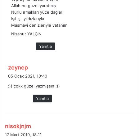
i
Allah ne güzel yaratmış
:
Nurlu ırmakları yüce dağları
Işıl ışıl yıldızlarıyla
Masmavi denizleriyle vatanım
Nisanur YALÇIN
Yanıtla
d
zeynep
e
05 Ocak 2021, 10:40
d
:)) çokk güzel yazmışsın :))
i
k
Yanıtla
i
:
d
nisokjnjm
e
17 Mart 2019, 18:11
d