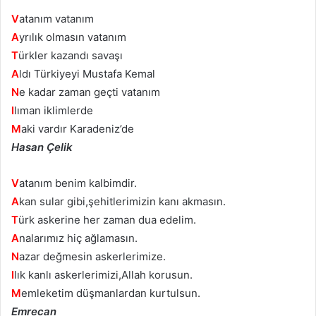
V
atanım vatanım
A
yrılık olmasın vatanım
T
ürkler kazandı savaşı
A
ldı Türkiyeyi Mustafa Kemal
N
e kadar zaman geçti vatanım
I
lıman iklimlerde
M
aki vardır Karadeniz’de
Hasan Çelik
V
atanım benim kalbimdir.
A
kan sular gibi,şehitlerimizin kanı akmasın.
T
ürk askerine her zaman dua edelim.
A
nalarımız hiç ağlamasın.
N
azar değmesin askerlerimize.
I
lık kanlı askerlerimizi,Allah korusun.
M
emleketim düşmanlardan kurtulsun.
Emrecan