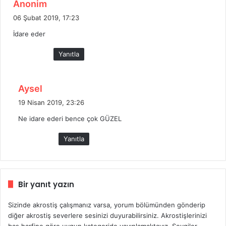
d
Anonim
e
06 Şubat 2019, 17:23
d
İdare eder
i
k
Yanıtla
i
:
d
Aysel
e
19 Nisan 2019, 23:26
d
Ne idare ederi bence çok GÜZEL
i
k
Yanıtla
i
:
Bir yanıt yazın
Sizinde akrostiş çalışmanız varsa, yorum bölümünden gönderip
diğer akrostiş severlere sesinizi duyurabilirsiniz. Akrostişlerinizi
baş harfine göre uygun kategoride yayınlamaktayız. Sevgiler.