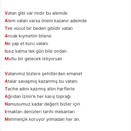
V
atan gibi var mıdır bu alemde
A
lem vatan varsa önem kazanır ademde
T
ek vücut bir beden gibidir vatan
A
ncak kıymetini bilene
N
e yap et koru vatanı
I
ssız kalma tek gün bile ondan
M
utlu bir gelecek istiyorsan
V
atanımız bizlere şehitlerden emanet
A
talar savaşmış kazanmış bu vatanı
T
arihe adını kazımış altın harflerle
A
ğrıdan İzmir’e her karış toprağı
N
amusumuz kadar değerli bizler için
I
rmakları denizleri tarihi mekanları
M
ehmetçik koruyor yılmadan her an.