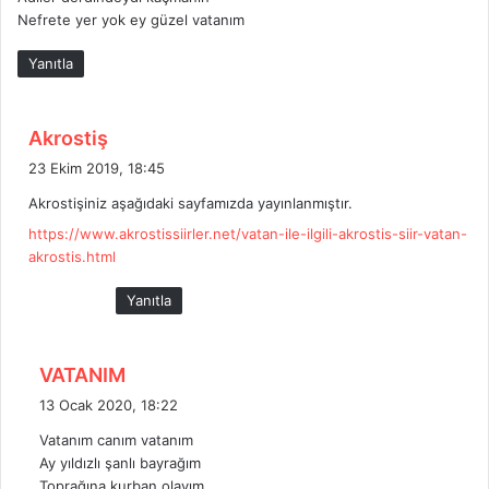
:
Nefrete yer yok ey güzel vatanım
Yanıtla
d
Akrostiş
e
23 Ekim 2019, 18:45
d
Akrostişiniz aşağıdaki sayfamızda yayınlanmıştır.
i
https://www.akrostissiirler.net/vatan-ile-ilgili-akrostis-siir-vatan-
k
akrostis.html
i
:
Yanıtla
d
VATANIM
e
13 Ocak 2020, 18:22
d
Vatanım canım vatanım
i
Ay yıldızlı şanlı bayrağım
k
Toprağına kurban olayım