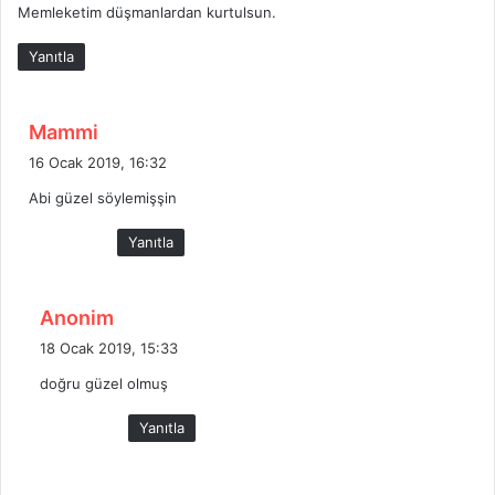
Memleketim düşmanlardan kurtulsun.
Yanıtla
d
Mammi
e
16 Ocak 2019, 16:32
d
Abi güzel söylemişşin
i
k
Yanıtla
i
:
d
Anonim
e
18 Ocak 2019, 15:33
d
doğru güzel olmuş
i
k
Yanıtla
i
: