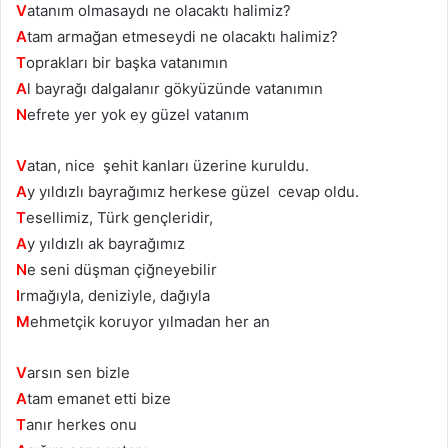
V
atanım olmasaydı ne olacaktı halimiz?
A
tam armağan etmeseydi ne olacaktı halimiz?
T
oprakları bir başka vatanımın
A
l bayrağı dalgalanır gökyüzünde vatanımın
N
efrete yer yok ey güzel vatanım
V
atan, nice şehit kanları üzerine kuruldu.
A
y yıldızlı bayrağımız herkese güzel cevap oldu.
T
esellimiz, Türk gençleridir,
A
y yıldızlı ak bayrağımız
N
e seni düşman çiğneyebilir
I
rmağıyla, deniziyle, dağıyla
M
ehmetçik koruyor yılmadan her an
V
arsın sen bizle
A
tam emanet etti bize
T
anır herkes onu