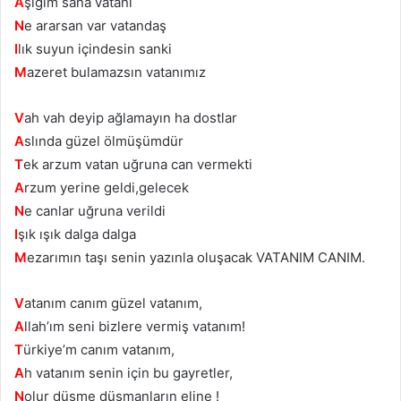
A
şığım sana vatanı
N
e ararsan var vatandaş
I
lık suyun içindesin sanki
M
azeret bulamazsın vatanımız
V
ah vah deyip ağlamayın ha dostlar
A
slında güzel ölmüşümdür
T
ek arzum vatan uğruna can vermekti
A
rzum yerine geldi,gelecek
N
e canlar uğruna verildi
I
şık ışık dalga dalga
M
ezarımın taşı senin yazınla oluşacak VATANIM CANIM.
V
atanım canım güzel vatanım,
A
llah’ım seni bizlere vermiş vatanım!
T
ürkiye’m canım vatanım,
A
h vatanım senin için bu gayretler,
N
olur düşme düşmanların eline !