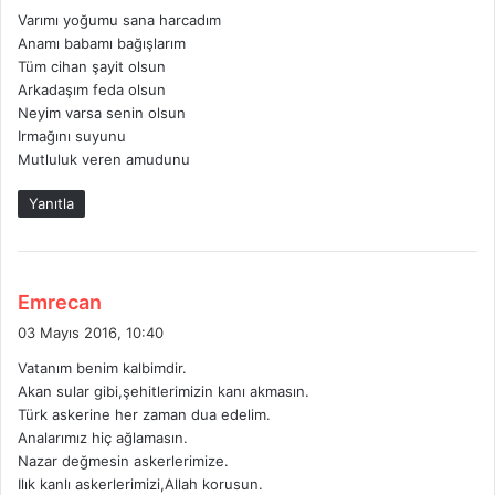
Varımı yoğumu sana harcadım
i
Anamı babamı bağışlarım
k
Tüm cihan şayit olsun
i
Arkadaşım feda olsun
:
Neyim varsa senin olsun
Irmağını suyunu
Mutluluk veren amudunu
Yanıtla
d
Emrecan
e
03 Mayıs 2016, 10:40
d
Vatanım benim kalbimdir.
i
Akan sular gibi,şehitlerimizin kanı akmasın.
k
Türk askerine her zaman dua edelim.
i
Analarımız hiç ağlamasın.
:
Nazar değmesin askerlerimize.
Ilık kanlı askerlerimizi,Allah korusun.