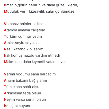
I
rmağın,gölün,nehirin ve daha güzelliklerin,
M
utluluk verir bize,iyilik salar gönlümüze!
V
atansız hainler aldılar
A
tamda almaya çalıştılar
T
ürküm cumhuriyetim
A
talar soylu soysuzlar
N
asıl kazandık bilseniz
I
rak komuşmuzdu yardım etmedi
M
alım dan daha kıymetli vatanım var
V
arımı yoğumu sana harcadım
A
namı babamı bağışlarım
T
üm cihan şahit olsun
A
rkadaşım feda olsun
N
eyim varsa senin olsun
I
rmağını suyunu