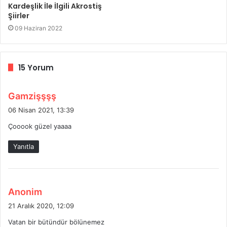
Kardeşlik İle İlgili Akrostiş
Şiirler
09 Haziran 2022
15 Yorum
d
Gamzişşşş
e
06 Nisan 2021, 13:39
d
Çooook güzel yaaaa
i
k
Yanıtla
i
:
d
Anonim
e
21 Aralık 2020, 12:09
d
Vatan bir bütündür bölünemez
i