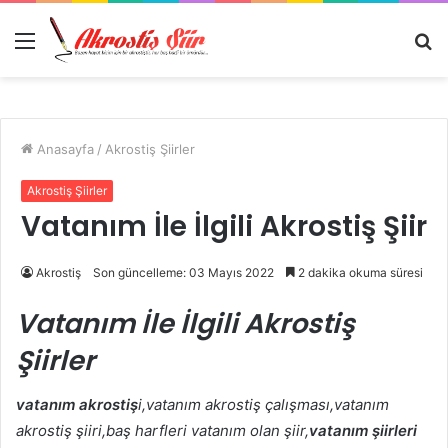
Menü
A
y
...
Anasayfa
/
Akrostiş Şiirler
Akrostiş Şiirler
Vatanım İle İlgili Akrostiş Şiir
Akrostiş
Son güncelleme: 03 Mayıs 2022
2 dakika okuma süresi
Vatanım İle İlgili Akrostiş
Şiirler
vatanım akrostiş
i,vatanım akrostiş çalışması,vatanım
akrostiş şiiri,baş harfleri vatanım olan şiir,
vatanım şiirleri