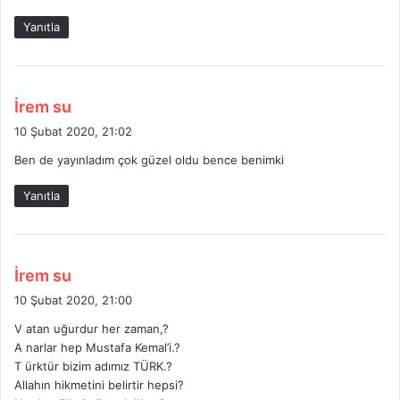
k
Yanıtla
i
:
d
İrem su
e
10 Şubat 2020, 21:02
d
Ben de yayınladım çok güzel oldu bence benimki
i
k
Yanıtla
i
:
d
İrem su
e
10 Şubat 2020, 21:00
d
V atan uğurdur her zaman,?
i
A narlar hep Mustafa Kemal’i.?
k
T ürktür bizim adımız TÜRK.?
i
Allahın hikmetini belirtir hepsi?
: