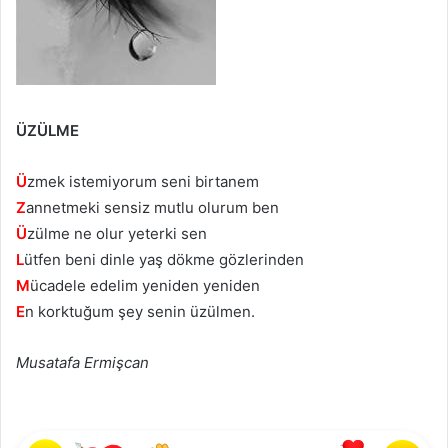
ÜZÜLME
Ü
zmek istemiyorum seni birtanem
Z
annetmeki sensiz mutlu olurum ben
Ü
zülme ne olur yeterki sen
L
ütfen beni dinle yaş dökme gözlerinden
M
ücadele edelim yeniden yeniden
E
n korktuğum şey senin üzülmen.
Musatafa Ermişcan