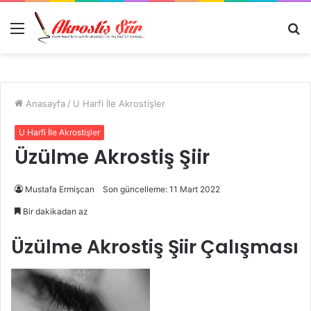
Menü
A
y
...
Anasayfa
/
U Harfi İle Akrostişler
U Harfi İle Akrostişler
Üzülme Akrostiş Şiir
Mustafa Ermişcan
Son güncelleme: 11 Mart 2022
Bir dakikadan az
Üzülme Akrostiş Şiir Çalışması