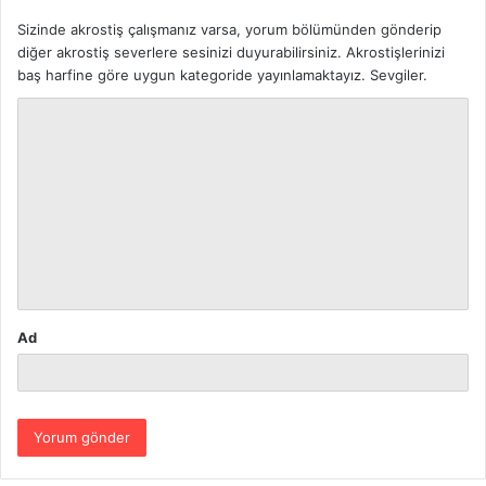
Sizinde akrostiş çalışmanız varsa, yorum bölümünden gönderip
diğer akrostiş severlere sesinizi duyurabilirsiniz. Akrostişlerinizi
baş harfine göre uygun kategoride yayınlamaktayız. Sevgiler.
Y
o
r
u
m
*
Ad