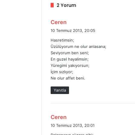
2 Yorum
d
Ceren
e
10 Temmuz 2013, 20:05
d
Hasretimsin;
i
Üzülüyorum ne olur anlasana;
k
Seviyorum ben seni;
i
En guzel hayalimsin;
:
Yüregimi yakıyorsun;
İçim sızlıyor;
Ne olur affet beni.
Yanıtla
d
Ceren
e
10 Temmuz 2013, 20:01
d
Dalganırsın rüzgar gibi;