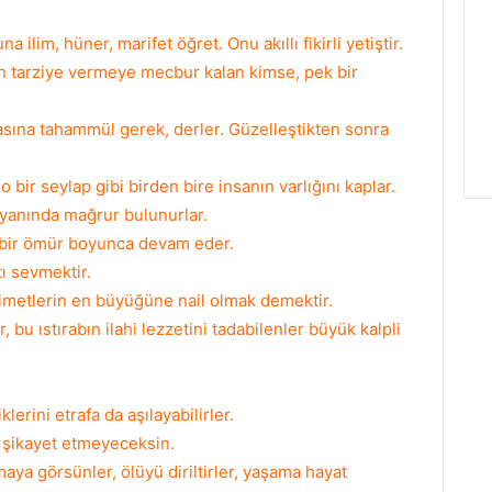
ilim, hüner, marifet öğret. Onu akıllı fikirli yetiştir.
n tarziye vermeye mecbur kalan kimse, pek bir
sına tahammül gerek, derler. Güzelleştikten sonra
 bir seylap gibi birden bire insanın varlığını kaplar.
yanında mağrur bulunurlar.
i bir ömür boyunca devam eder.
ı sevmektir.
nimetlerin en büyüğüne nail olmak demektir.
 bu ıstırabın ilahi lezzetini tadabilenler büyük kalpli
erini etrafa da aşılayabilirler.
 şikayet etmeyeceksin.
aya görsünler, ölüyü diriltirler, yaşama hayat