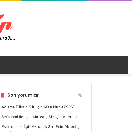
nümü
Son yorumlar
ir
Ağlama Filistin Şiiri
için
Nisa Nur AKSOY
Sefa İsmi İle İlgili Akrostiş Şiir
için
Anonim
Esin İsmi İle İlgili Akrostiş Şiir, Esin Akrostiş