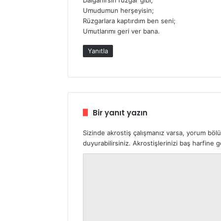
i
Umudumun herşeyisin;
k
Rüzgarlara kaptırdım ben seni;
i
Umutlarımı geri ver bana.
:
Yanıtla
Bir yanıt yazın
Sizinde akrostiş çalışmanız varsa, yorum böl
duyurabilirsiniz. Akrostişlerinizi baş harfine
Y
o
r
u
m