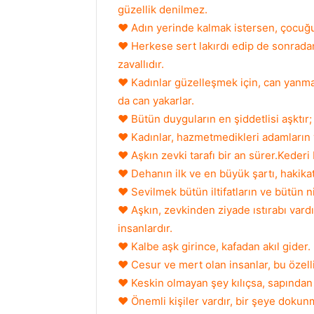
güzellik denilmez.
♥ Adın yerinde kalmak istersen, çocuğuna 
♥ Herkese sert lakırdı edip de sonrada
zavallıdır.
♥ Kadınlar güzelleşmek için, can yanma
da can yakarlar.
♥ Bütün duyguların en şiddetlisi aşktır; o
♥ Kadınlar, hazmetmedikleri adamların 
♥ Aşkın zevki tarafı bir an sürer.Keder
♥ Dehanın ilk ve en büyük şartı, hakikat
♥ Sevilmek bütün iltifatların ve bütün 
♥ Aşkın, zevkinden ziyade ıstırabı vardır,
insanlardır.
♥ Kalbe aşk girince, kafadan akıl gider.
♥ Cesur ve mert olan insanlar, bu özellikl
♥ Keskin olmayan şey kılıçsa, sapından
♥ Önemli kişiler vardır, bir şeye dokunm