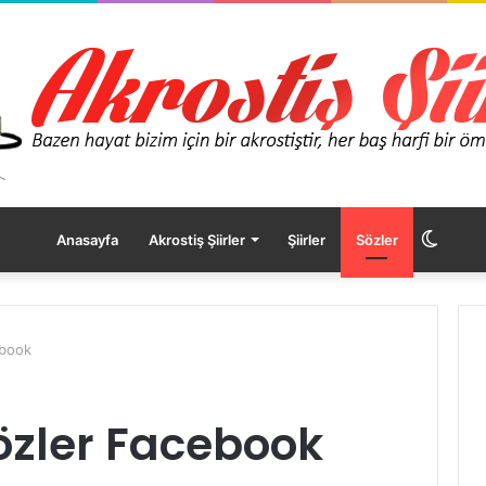
Dış
Anasayfa
Akrostiş Şiirler
Şiirler
Sözler
görü
ebook
değişt
zler Facebook