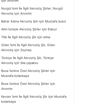
için
Anonim
Nurgül İsmi İle İlgili Akrostiş Şiirler, Nurgül
Akrostiş
için
Anonim
Bahar Adına Akrostiş Şiiri
için
Mustafa bulut
Alim İsmiyle Akrostiş Şiirler
için
Elanur
Tilki İle İlgili Akrostiş Şiir
için
elma
Güler İsmi İle İlgili Akrostiş Şiir, Güler
Akrostiş
için
Zeynep
Türkiye İle İlgili Akrostiş Şiir, Türkiye
Akrostiş
için
Sıla çayaksu
Buse İsmine Özel Akrostiş Şiirler
için
Mustafa kolankaya
Buse İsmine Özel Akrostiş Şiirler
için
Anonim
Kevser İsmi İle İlgili Akrostiş Şiir
için
Mustafa
kolankaya