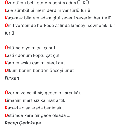
Ü
züntümü belli etmem benim adım ÜLKÜ
L
ale sümbül bilmem derdim var türlü türlü
K
açamak bilmem adam gibi seveni severim her türlü
Ü
mit versemde herkese aslında kimseyi sevmemki bir
türlü
Ü
stüme giydim çul çaput
L
astik donum koptu çat çut
K
arnım acıktı canım istedi dut
Ü
lküm benim benden önceyi unut
Furkan
Ü
zerimize çekilmiş gecenin karanlığı.
L
imanim martısız kalmaz artık.
K
acakta olsa arada benimsin.
Ü
stümde kara bir gece olsada….
Recep Çetinkaya