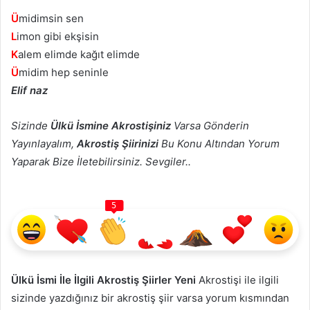
Ü
midimsin sen
L
imon gibi ekşisin
K
alem elimde kağıt elimde
Ü
midim hep seninle
Elif naz
Sizinde
Ülkü İsmine Akrostişiniz
Varsa Gönderin
Yayınlayalım,
Akrostiş Şiirinizi
Bu Konu Altından Yorum
Yaparak Bize İletebilirsiniz. Sevgiler..
5
Ülkü İsmi İle İlgili Akrostiş Şiirler Yeni
Akrostişi ile ilgili
sizinde yazdığınız bir akrostiş şiir varsa yorum kısmından