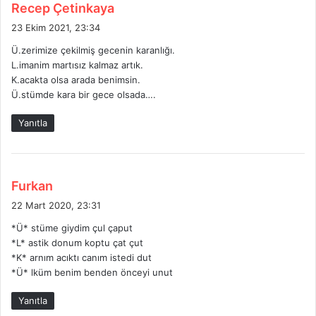
d
Recep Çetinkaya
e
23 Ekim 2021, 23:34
d
Ü.zerimize çekilmiş gecenin karanlığı.
i
L.imanim martısız kalmaz artık.
k
K.acakta olsa arada benimsin.
i
Ü.stümde kara bir gece olsada….
:
Yanıtla
d
Furkan
e
22 Mart 2020, 23:31
d
*Ü* stüme giydim çul çaput
i
*L* astik donum koptu çat çut
k
*K* arnım acıktı canım istedi dut
i
*Ü* lküm benim benden önceyi unut
:
Yanıtla