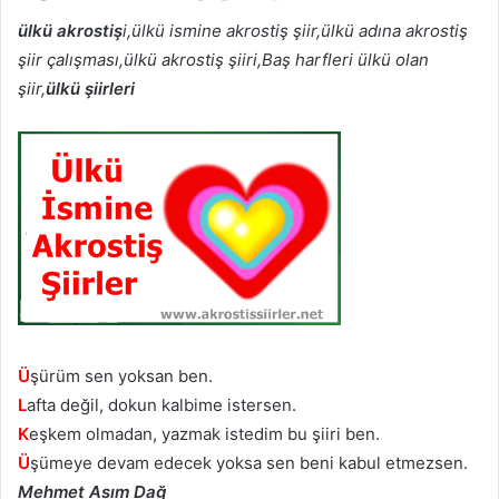
ülkü akrostiş
i,ülkü ismine akrostiş şiir,ülkü adına akrostiş
şiir çalışması,ülkü akrostiş şiiri,Baş harfleri ülkü olan
şiir,
ülkü şiirleri
Ü
şürüm sen yoksan ben.
L
afta değil, dokun kalbime istersen.
K
eşkem olmadan, yazmak istedim bu şiiri ben.
Ü
şümeye devam edecek yoksa sen beni kabul etmezsen.
Mehmet Asım Dağ