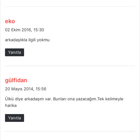
d
eko
e
02 Ekim 2016, 15:30
d
arkadaşlıkla ilgili yokmu
i
k
Yanıtla
i
:
d
gülfidan
e
20 Mayıs 2014, 15:56
d
Ülkü diye arkadaşım var. Bunları ona yazacağım.Tek kelimeyle
i
harika
k
i
Yanıtla
: