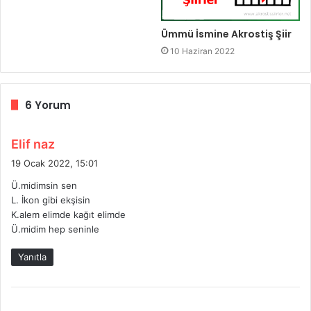
Ümmü İsmine Akrostiş Şiir
10 Haziran 2022
6 Yorum
d
Elif naz
e
19 Ocak 2022, 15:01
d
Ü.midimsin sen
i
L. İkon gibi ekşisin
k
K.alem elimde kağıt elimde
i
Ü.midim hep seninle
:
Yanıtla