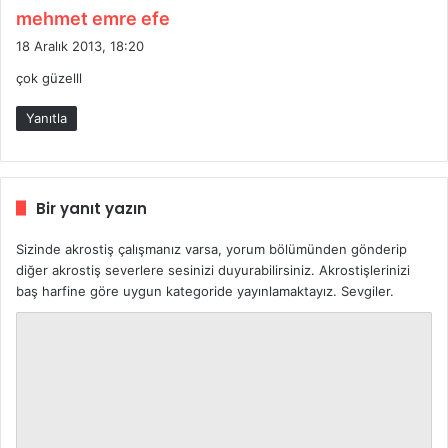
d
mehmet emre efe
e
18 Aralık 2013, 18:20
d
çok güzelll
i
k
Yanıtla
i
:
Bir yanıt yazın
Sizinde akrostiş çalışmanız varsa, yorum bölümünden gönderip
diğer akrostiş severlere sesinizi duyurabilirsiniz. Akrostişlerinizi
baş harfine göre uygun kategoride yayınlamaktayız. Sevgiler.
Y
o
r
u
m