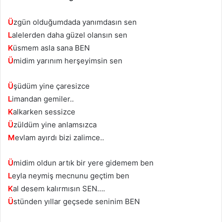
Ü
zgün olduğumdada yanımdasın sen
L
alelerden daha güzel olansın sen
K
üsmem asla sana BEN
Ü
midim yarınım herşeyimsin sen
Ü
şüdüm yine çaresizce
L
imandan gemiler..
K
alkarken sessizce
Ü
züldüm yine anlamsızca
M
evlam ayırdı bizi zalimce..
Ü
midim oldun artık bir yere gidemem ben
L
eyla neymiş mecnunu geçtim ben
K
al desem kalırmısın SEN….
Ü
stünden yıllar geçsede seninim BEN