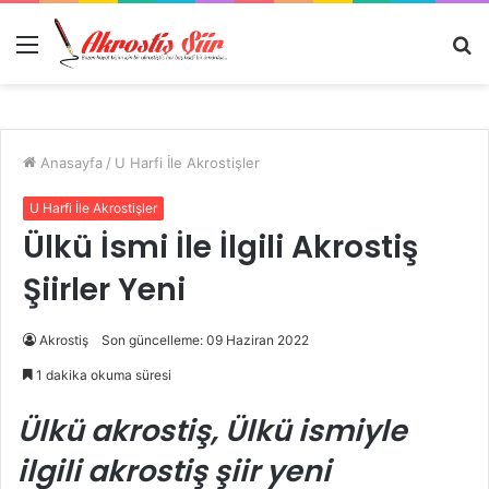
Menü
A
y
...
Anasayfa
/
U Harfi İle Akrostişler
U Harfi İle Akrostişler
Ülkü İsmi İle İlgili Akrostiş
Şiirler Yeni
Akrostiş
Son güncelleme: 09 Haziran 2022
1 dakika okuma süresi
Ülkü akrostiş, Ülkü ismiyle
ilgili akrostiş şiir yeni